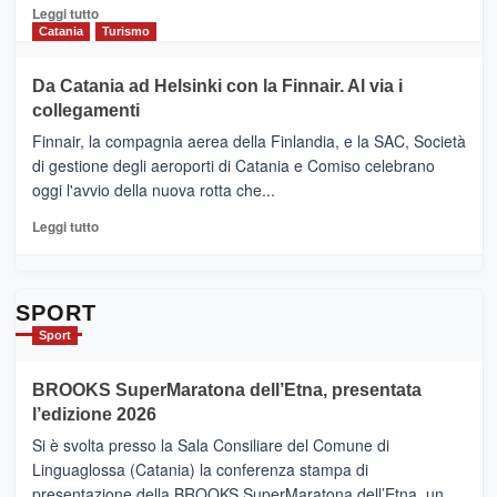
&
Leggi
Leggi tutto
Cultura
di
Catania
Turismo
2026”.
più
Le
su
Da Catania ad Helsinki con la Finnair. Al via i
tappe
RANDAZZO
collegamenti
dell’enoturismo
–
sull’Etna
Ci
Finnair, la compagnia aerea della Finlandia, e la SAC, Società
siamo
di gestione degli aeroporti di Catania e Comiso celebrano
quasi….
oggi l'avvio della nuova rotta che...
pronti
per
Leggi
Leggi tutto
Contrade
di
dell’Etna
più
su
Da
SPORT
Catania
Sport
ad
Helsinki
BROOKS SuperMaratona dell’Etna, presentata
con
la
l’edizione 2026
Finnair.
Si è svolta presso la Sala Consiliare del Comune di
Al
Linguaglossa (Catania) la conferenza stampa di
via
presentazione della BROOKS SuperMaratona dell’Etna, un
i