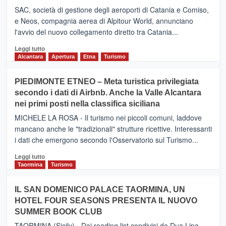
SAC, società di gestione degli aeroporti di Catania e Comiso,
e Neos, compagnia aerea di Alpitour World, annunciano
l'avvio del nuovo collegamento diretto tra Catania...
Leggi
Leggi tutto
di
Alcantara
Apertura
Etna
Turismo
più
su
PIEDIMONTE ETNEO – Meta turistica privilegiata
CATANIA
secondo i dati di Airbnb. Anche la Valle Alcantara
–
nei primi posti nella classifica siciliana
Inaugurato
il
MICHELE LA ROSA - Il turismo nei piccoli comuni, laddove
nuovo
mancano anche le "tradizionali" strutture ricettive. Interessanti
collegamento
i dati che emergono secondo l'Osservatorio sul Turismo...
tra
Catania
Leggi
Leggi tutto
e
di
Taormina
Turismo
Zanzibar
più
operato
su
IL SAN DOMENICO PALACE TAORMINA, UN
da
PIEDIMONTE
Neos
HOTEL FOUR SEASONS PRESENTA IL NUOVO
ETNEO
SUMMER BOOK CLUB
–
Meta
TAORMINA (Sicily) - Dai reading list condivisi da Dua Lipa