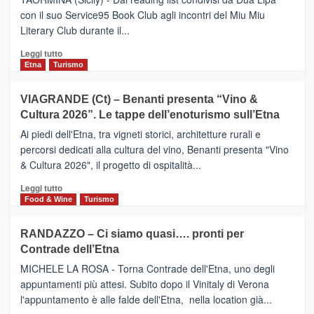
turistica
con il suo Service95 Book Club agli incontri del Miu Miu
privilegiata
Literary Club durante il...
secondo
i
Leggi
Leggi tutto
dati
di
Etna
Turismo
di
più
Airbnb.
su
VIAGRANDE (Ct) – Benanti presenta “Vino &
Anche
IL
la
Cultura 2026”. Le tappe dell’enoturismo sull’Etna
SAN
Valle
DOMENICO
Ai piedi dell'Etna, tra vigneti storici, architetture rurali e
Alcantara
PALACE
percorsi dedicati alla cultura del vino, Benanti presenta "Vino
nei
TAORMINA,
& Cultura 2026", il progetto di ospitalità...
primi
UN
posti
HOTEL
Leggi
Leggi tutto
nella
FOUR
di
Food & Wine
Turismo
classifica
SEASONS
più
siciliana
PRESENTA
su
RANDAZZO – Ci siamo quasi…. pronti per
IL
VIAGRANDE
Contrade dell’Etna
NUOVO
(Ct)
SUMMER
–
MICHELE LA ROSA - Torna Contrade dell'Etna, uno degli
BOOK
Benanti
appuntamenti più attesi. Subito dopo il Vinitaly di Verona
CLUB
presenta
l'appuntamento è alle falde dell'Etna, nella location già...
“Vino