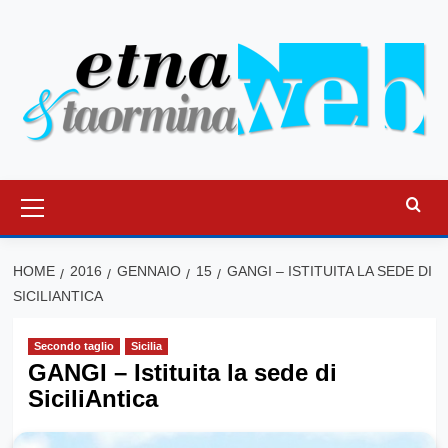
Vai
al
contenuto
Menu
principale
HOME
2016
GENNAIO
15
GANGI – ISTITUITA LA SEDE DI
SICILIANTICA
Secondo taglio
Sicilia
GANGI – Istituita la sede di
SiciliAntica