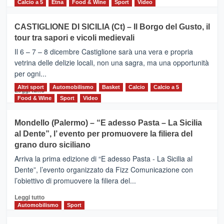
di
Calcio a 5
Etna
Food & Wine
Sport
Video
più
su
CASTIGLIONE DI SICILIA (Ct) – Il Borgo del Gusto, il
MOIO
tour tra sapori e vicoli medievali
ALCANTARA
–
Il 6 – 7 – 8 dicembre Castiglione sarà una vera e propria
Vivicittà,
vetrina delle delizie locali, non una sagra, ma una opportunità
alla
per ogni...
scoperta
del
Altri sport
Leggi
Automobilismo
Basket
Calcio
Calcio a 5
Leggi tutto
territorio,
di
Food & Wine
Sport
Video
tra
più
sport
su
Mondello (Palermo) – “E adesso Pasta – La Sicilia
e
CASTIGLIONE
al Dente”, l’ evento per promuovere la filiera del
messaggi
DI
di
grano duro siciliano
SICILIA
pace
(Ct)
Arriva la prima edizione di “E adesso Pasta - La Sicilia al
–
Dente”, l’evento organizzato da Fizz Comunicazione con
Il
l’obiettivo di promuovere la filiera del...
Borgo
del
Leggi
Leggi tutto
Gusto,
di
Automobilismo
Sport
il
più
tour
su