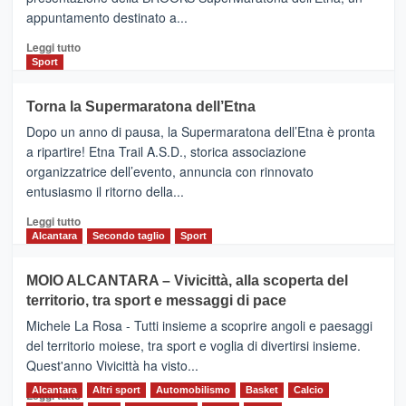
appuntamento destinato a...
collegamenti
Leggi
Leggi tutto
di
Sport
più
su
Torna la Supermaratona dell’Etna
BROOKS
Dopo un anno di pausa, la Supermaratona dell’Etna è pronta
SuperMaratona
dell’Etna,
a ripartire! Etna Trail A.S.D., storica associazione
presentata
organizzatrice dell’evento, annuncia con rinnovato
l’edizione
entusiasmo il ritorno della...
2026
Leggi
Leggi tutto
di
Alcantara
Secondo taglio
Sport
più
su
MOIO ALCANTARA – Vivicittà, alla scoperta del
Torna
territorio, tra sport e messaggi di pace
la
Supermaratona
Michele La Rosa - Tutti insieme a scoprire angoli e paesaggi
dell’Etna
del territorio moiese, tra sport e voglia di divertirsi insieme.
Quest'anno Vivicittà ha visto...
Alcantara
Leggi
Altri sport
Automobilismo
Basket
Calcio
Leggi tutto