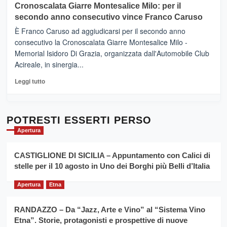
Cronoscalata Giarre Montesalice Milo: per il
tra
Mondello
sapori
secondo anno consecutivo vince Franco Caruso
(Palermo)
e
–
È Franco Caruso ad aggiudicarsi per il secondo anno
vicoli
“E
consecutivo la Cronoscalata Giarre Montesalice Milo -
medievali
adesso
Memorial Isidoro Di Grazia, organizzata dall'Automobile Club
Pasta
Acireale, in sinergia...
–
La
Leggi
Leggi tutto
Sicilia
di
al
più
Dente”,
su
l’
Cronoscalata
POTRESTI ESSERTI PERSO
evento
Giarre
Apertura
per
Montesalice
promuovere
Milo:
la
CASTIGLIONE DI SICILIA – Appuntamento con Calici di
per
filiera
stelle per il 10 agosto in Uno dei Borghi più Belli d’Italia
il
del
secondo
grano
anno
Apertura
Etna
duro
consecutivo
siciliano
vince
RANDAZZO – Da “Jazz, Arte e Vino” al “Sistema Vino
Franco
Etna”. Storie, protagonisti e prospettive di nuove
Caruso