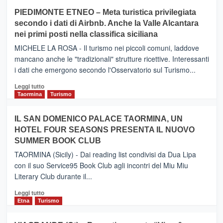
su
PIEDIMONTE ETNEO – Meta turistica privilegiata
CATANIA
secondo i dati di Airbnb. Anche la Valle Alcantara
–
nei primi posti nella classifica siciliana
Inaugurato
il
MICHELE LA ROSA - Il turismo nei piccoli comuni, laddove
nuovo
mancano anche le "tradizionali" strutture ricettive. Interessanti
collegamento
i dati che emergono secondo l'Osservatorio sul Turismo...
tra
Catania
Leggi
Leggi tutto
e
di
Taormina
Turismo
Zanzibar
più
operato
su
IL SAN DOMENICO PALACE TAORMINA, UN
da
PIEDIMONTE
Neos
HOTEL FOUR SEASONS PRESENTA IL NUOVO
ETNEO
SUMMER BOOK CLUB
–
Meta
TAORMINA (Sicily) - Dai reading list condivisi da Dua Lipa
turistica
con il suo Service95 Book Club agli incontri del Miu Miu
privilegiata
Literary Club durante il...
secondo
i
Leggi
Leggi tutto
dati
di
Etna
Turismo
di
più
Airbnb.
su