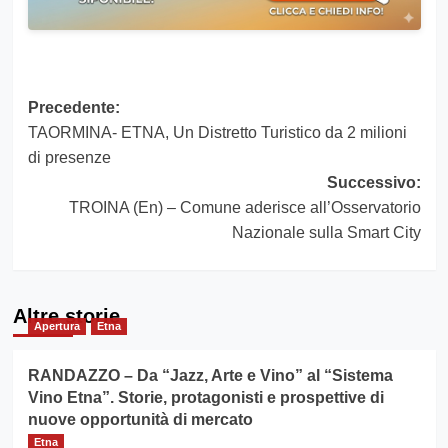
Navigazione
Precedente:
TAORMINA- ETNA, Un Distretto Turistico da 2 milioni
articolo
di presenze
Successivo:
TROINA (En) – Comune aderisce all’Osservatorio
Nazionale sulla Smart City
Altre storie
Apertura
Etna
RANDAZZO – Da “Jazz, Arte e Vino” al “Sistema
Vino Etna”. Storie, protagonisti e prospettive di
nuove opportunità di mercato
Etna