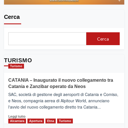
Cerca
Cerca
TURISMO
Turismo
CATANIA – Inaugurato il nuovo collegamento tra
Catania e Zanzibar operato da Neos
SAC, società di gestione degli aeroporti di Catania e Comiso,
e Neos, compagnia aerea di Alpitour World, annunciano
l'avvio del nuovo collegamento diretto tra Catania...
Leggi
Leggi tutto
di
Alcantara
Apertura
Etna
Turismo
più