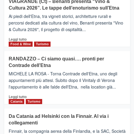
VIAGRANDE (Ct) – Benanti presenta “Vino &
Anche
IL
la
Cultura 2026”. Le tappe dell’enoturismo sull’Etna
SAN
Valle
DOMENICO
Ai piedi dell'Etna, tra vigneti storici, architetture rurali e
Alcantara
PALACE
percorsi dedicati alla cultura del vino, Benanti presenta "Vino
nei
TAORMINA,
& Cultura 2026", il progetto di ospitalità...
primi
UN
posti
HOTEL
Leggi
Leggi tutto
nella
FOUR
di
Food & Wine
Turismo
classifica
SEASONS
più
siciliana
PRESENTA
su
RANDAZZO – Ci siamo quasi…. pronti per
IL
VIAGRANDE
Contrade dell’Etna
NUOVO
(Ct)
SUMMER
–
MICHELE LA ROSA - Torna Contrade dell'Etna, uno degli
BOOK
Benanti
appuntamenti più attesi. Subito dopo il Vinitaly di Verona
CLUB
presenta
l'appuntamento è alle falde dell'Etna, nella location già...
“Vino
&
Leggi
Leggi tutto
Cultura
di
Catania
Turismo
2026”.
più
Le
su
Da Catania ad Helsinki con la Finnair. Al via i
tappe
RANDAZZO
collegamenti
dell’enoturismo
–
sull’Etna
Ci
Finnair, la compagnia aerea della Finlandia, e la SAC, Società