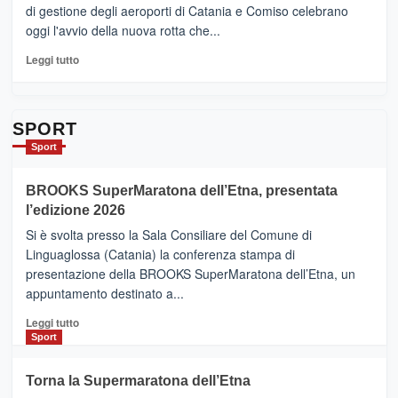
siamo
di gestione degli aeroporti di Catania e Comiso celebrano
quasi….
oggi l'avvio della nuova rotta che...
pronti
per
Leggi
Leggi tutto
Contrade
di
dell’Etna
più
su
Da
SPORT
Catania
Sport
ad
Helsinki
BROOKS SuperMaratona dell’Etna, presentata
con
la
l’edizione 2026
Finnair.
Si è svolta presso la Sala Consiliare del Comune di
Al
Linguaglossa (Catania) la conferenza stampa di
via
presentazione della BROOKS SuperMaratona dell’Etna, un
i
appuntamento destinato a...
collegamenti
Leggi
Leggi tutto
di
Sport
più
su
Torna la Supermaratona dell’Etna
BROOKS