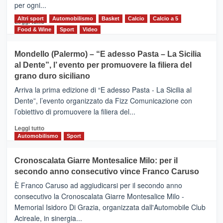
per ogni...
scoperta
del
Altri sport
Leggi
Automobilismo
Basket
Calcio
Calcio a 5
Leggi tutto
territorio,
di
Food & Wine
Sport
Video
tra
più
sport
su
Mondello (Palermo) – “E adesso Pasta – La Sicilia
e
CASTIGLIONE
al Dente”, l’ evento per promuovere la filiera del
messaggi
DI
di
grano duro siciliano
SICILIA
pace
(Ct)
Arriva la prima edizione di “E adesso Pasta - La Sicilia al
–
Dente”, l’evento organizzato da Fizz Comunicazione con
Il
l’obiettivo di promuovere la filiera del...
Borgo
del
Leggi
Leggi tutto
Gusto,
di
Automobilismo
Sport
il
più
tour
su
Cronoscalata Giarre Montesalice Milo: per il
tra
Mondello
sapori
secondo anno consecutivo vince Franco Caruso
(Palermo)
e
–
È Franco Caruso ad aggiudicarsi per il secondo anno
vicoli
“E
consecutivo la Cronoscalata Giarre Montesalice Milo -
medievali
adesso
Memorial Isidoro Di Grazia, organizzata dall'Automobile Club
Pasta
Acireale, in sinergia...
–