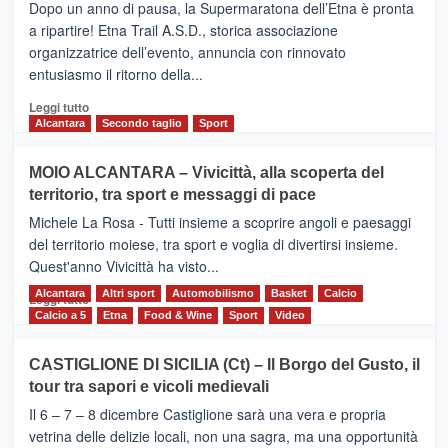
Dopo un anno di pausa, la Supermaratona dell’Etna è pronta
SuperMaratona
dell’Etna,
a ripartire! Etna Trail A.S.D., storica associazione
presentata
organizzatrice dell’evento, annuncia con rinnovato
l’edizione
entusiasmo il ritorno della...
2026
Leggi
Leggi tutto
di
Alcantara
Secondo taglio
Sport
più
su
MOIO ALCANTARA – Vivicittà, alla scoperta del
Torna
territorio, tra sport e messaggi di pace
la
Supermaratona
Michele La Rosa - Tutti insieme a scoprire angoli e paesaggi
dell’Etna
del territorio moiese, tra sport e voglia di divertirsi insieme.
Quest'anno Vivicittà ha visto...
Alcantara
Leggi
Altri sport
Automobilismo
Basket
Calcio
Leggi tutto
di
Calcio a 5
Etna
Food & Wine
Sport
Video
più
su
CASTIGLIONE DI SICILIA (Ct) – Il Borgo del Gusto, il
MOIO
tour tra sapori e vicoli medievali
ALCANTARA
–
Il 6 – 7 – 8 dicembre Castiglione sarà una vera e propria
Vivicittà,
vetrina delle delizie locali, non una sagra, ma una opportunità
alla