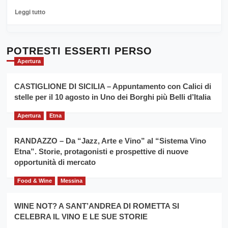
La
Leggi
Leggi tutto
Sicilia
di
al
più
Dente”,
su
l’
Cronoscalata
POTRESTI ESSERTI PERSO
evento
Giarre
Apertura
per
Montesalice
promuovere
Milo:
la
CASTIGLIONE DI SICILIA – Appuntamento con Calici di
per
filiera
stelle per il 10 agosto in Uno dei Borghi più Belli d’Italia
il
del
secondo
grano
anno
Apertura
Etna
duro
consecutivo
siciliano
vince
RANDAZZO – Da “Jazz, Arte e Vino” al “Sistema Vino
Franco
Etna”. Storie, protagonisti e prospettive di nuove
Caruso
opportunità di mercato
Food & Wine
Messina
WINE NOT? A SANT’ANDREA DI ROMETTA SI
CELEBRA IL VINO E LE SUE STORIE