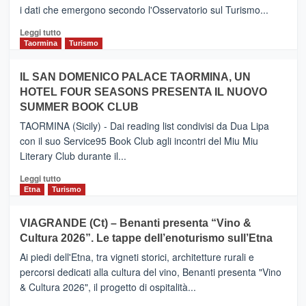
collegamento
i dati che emergono secondo l'Osservatorio sul Turismo...
tra
Catania
Leggi
Leggi tutto
e
di
Taormina
Turismo
Zanzibar
più
operato
su
IL SAN DOMENICO PALACE TAORMINA, UN
da
PIEDIMONTE
Neos
HOTEL FOUR SEASONS PRESENTA IL NUOVO
ETNEO
SUMMER BOOK CLUB
–
Meta
TAORMINA (Sicily) - Dai reading list condivisi da Dua Lipa
turistica
con il suo Service95 Book Club agli incontri del Miu Miu
privilegiata
Literary Club durante il...
secondo
i
Leggi
Leggi tutto
dati
di
Etna
Turismo
di
più
Airbnb.
su
VIAGRANDE (Ct) – Benanti presenta “Vino &
Anche
IL
la
Cultura 2026”. Le tappe dell’enoturismo sull’Etna
SAN
Valle
DOMENICO
Ai piedi dell'Etna, tra vigneti storici, architetture rurali e
Alcantara
PALACE
percorsi dedicati alla cultura del vino, Benanti presenta "Vino
nei
TAORMINA,
& Cultura 2026", il progetto di ospitalità...
primi
UN
posti
HOTEL