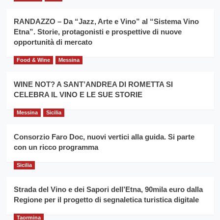
per
Montesalice
promuovere
Milo:
la
RANDAZZO – Da “Jazz, Arte e Vino” al “Sistema Vino
per
filiera
Etna”. Storie, protagonisti e prospettive di nuove
il
del
secondo
opportunità di mercato
grano
anno
duro
consecutivo
Food & Wine
Messina
siciliano
vince
Franco
WINE NOT? A SANT’ANDREA DI ROMETTA SI
Caruso
CELEBRA IL VINO E LE SUE STORIE
Messina
Sicilia
Consorzio Faro Doc, nuovi vertici alla guida. Si parte
con un ricco programma
Sicilia
Strada del Vino e dei Sapori dell’Etna, 90mila euro dalla
Regione per il progetto di segnaletica turistica digitale
Taormina