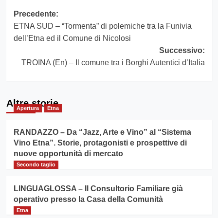
Navigazione
Precedente:
ETNA SUD – “Tormenta” di polemiche tra la Funivia
articolo
dell’Etna ed il Comune di Nicolosi
Successivo:
TROINA (En) – Il comune tra i Borghi Autentici d’Italia
Altre storie
Apertura
Etna
RANDAZZO – Da “Jazz, Arte e Vino” al “Sistema
Vino Etna”. Storie, protagonisti e prospettive di
nuove opportunità di mercato
Secondo taglio
LINGUAGLOSSA – Il Consultorio Familiare già
operativo presso la Casa della Comunità
Etna