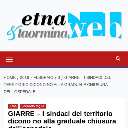
Vai
al
contenuto
Menu
principale
HOME
2016
FEBBRAIO
3
GIARRE – I SINDACI DEL
TERRITORIO DICONO NO ALLA GRADUALE CHIUSURA
DELL’OSPEDALE
Etna
Secondo taglio
GIARRE – I sindaci del territorio
dicono no alla graduale chiusura