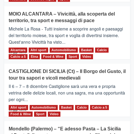
più
su
MOIO ALCANTARA – Vivicittà, alla scoperta del
Torna
territorio, tra sport e messaggi di pace
la
Supermaratona
Michele La Rosa - Tutti insieme a scoprire angoli e paesaggi
dell’Etna
del territorio moiese, tra sport e voglia di divertirsi insieme.
Quest'anno Vivicittà ha visto...
Alcantara
Leggi
Altri sport
Automobilismo
Basket
Calcio
Leggi tutto
di
Calcio a 5
Etna
Food & Wine
Sport
Video
più
su
CASTIGLIONE DI SICILIA (Ct) – Il Borgo del Gusto, il
MOIO
tour tra sapori e vicoli medievali
ALCANTARA
–
Il 6 – 7 – 8 dicembre Castiglione sarà una vera e propria
Vivicittà,
vetrina delle delizie locali, non una sagra, ma una opportunità
alla
per ogni...
scoperta
del
Altri sport
Leggi
Automobilismo
Basket
Calcio
Calcio a 5
Leggi tutto
territorio,
di
Food & Wine
Sport
Video
tra
più
sport
su
Mondello (Palermo) – “E adesso Pasta – La Sicilia
e
CASTIGLIONE