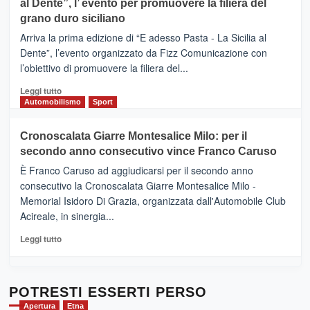
al Dente”, l’ evento per promuovere la filiera del
messaggi
DI
di
grano duro siciliano
SICILIA
pace
(Ct)
Arriva la prima edizione di “E adesso Pasta - La Sicilia al
–
Dente”, l’evento organizzato da Fizz Comunicazione con
Il
l’obiettivo di promuovere la filiera del...
Borgo
del
Leggi
Leggi tutto
Gusto,
di
Automobilismo
Sport
il
più
tour
su
Cronoscalata Giarre Montesalice Milo: per il
tra
Mondello
sapori
secondo anno consecutivo vince Franco Caruso
(Palermo)
e
–
È Franco Caruso ad aggiudicarsi per il secondo anno
vicoli
“E
consecutivo la Cronoscalata Giarre Montesalice Milo -
medievali
adesso
Memorial Isidoro Di Grazia, organizzata dall'Automobile Club
Pasta
Acireale, in sinergia...
–
La
Leggi
Leggi tutto
Sicilia
di
al
più
Dente”,
su
l’
Cronoscalata
POTRESTI ESSERTI PERSO
evento
Giarre
Apertura
Etna