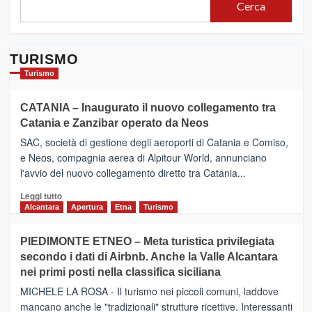
Cerca
TURISMO
Turismo
CATANIA – Inaugurato il nuovo collegamento tra
Catania e Zanzibar operato da Neos
SAC, società di gestione degli aeroporti di Catania e Comiso,
e Neos, compagnia aerea di Alpitour World, annunciano
l'avvio del nuovo collegamento diretto tra Catania...
Leggi
Leggi tutto
di
Alcantara
Apertura
Etna
Turismo
più
su
PIEDIMONTE ETNEO – Meta turistica privilegiata
CATANIA
secondo i dati di Airbnb. Anche la Valle Alcantara
–
nei primi posti nella classifica siciliana
Inaugurato
il
MICHELE LA ROSA - Il turismo nei piccoli comuni, laddove
nuovo
mancano anche le "tradizionali" strutture ricettive. Interessanti