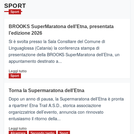
Da
SPORT
Catania
Sport
ad
Helsinki
BROOKS SuperMaratona dell’Etna, presentata
con
la
l’edizione 2026
Finnair.
Si è svolta presso la Sala Consiliare del Comune di
Al
Linguaglossa (Catania) la conferenza stampa di
via
presentazione della BROOKS SuperMaratona dell’Etna, un
i
appuntamento destinato a...
collegamenti
Leggi
Leggi tutto
di
Sport
più
su
Torna la Supermaratona dell’Etna
BROOKS
Dopo un anno di pausa, la Supermaratona dell’Etna è pronta
SuperMaratona
dell’Etna,
a ripartire! Etna Trail A.S.D., storica associazione
presentata
organizzatrice dell’evento, annuncia con rinnovato
l’edizione
entusiasmo il ritorno della...
2026
Leggi
Leggi tutto
di
Alcantara
Secondo taglio
Sport