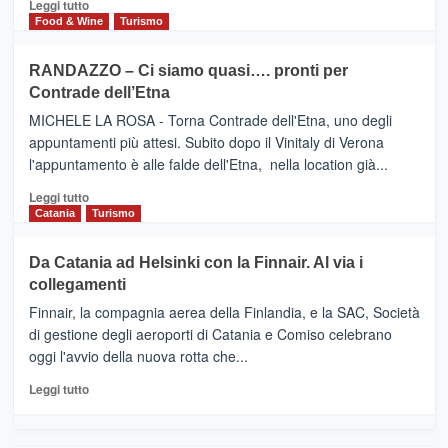
Leggi
Leggi tutto
nella
FOUR
di
Food & Wine
Turismo
classifica
SEASONS
più
siciliana
PRESENTA
su
RANDAZZO – Ci siamo quasi…. pronti per
IL
VIAGRANDE
Contrade dell’Etna
NUOVO
(Ct)
SUMMER
–
MICHELE LA ROSA - Torna Contrade dell'Etna, uno degli
BOOK
Benanti
appuntamenti più attesi. Subito dopo il Vinitaly di Verona
CLUB
presenta
l'appuntamento è alle falde dell'Etna, nella location già...
“Vino
&
Leggi
Leggi tutto
Cultura
di
Catania
Turismo
2026”.
più
Le
su
Da Catania ad Helsinki con la Finnair. Al via i
tappe
RANDAZZO
collegamenti
dell’enoturismo
–
sull’Etna
Ci
Finnair, la compagnia aerea della Finlandia, e la SAC, Società
siamo
di gestione degli aeroporti di Catania e Comiso celebrano
quasi….
oggi l'avvio della nuova rotta che...
pronti
per
Leggi
Leggi tutto
Contrade
di
dell’Etna
più
su