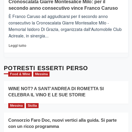
Cronoscalata Giarre Montesalice Milo: per il
tra
Mondello
sapori
secondo anno consecutivo vince Franco Caruso
(Palermo)
e
–
È Franco Caruso ad aggiudicarsi per il secondo anno
vicoli
“E
consecutivo la Cronoscalata Giarre Montesalice Milo -
medievali
adesso
Memorial Isidoro Di Grazia, organizzata dall'Automobile Club
Pasta
Acireale, in sinergia...
–
La
Leggi
Leggi tutto
Sicilia
di
al
più
Dente”,
su
l’
Cronoscalata
POTRESTI ESSERTI PERSO
evento
Giarre
Food & Wine
Messina
per
Montesalice
promuovere
Milo:
la
WINE NOT? A SANT’ANDREA DI ROMETTA SI
per
filiera
CELEBRA IL VINO E LE SUE STORIE
il
del
secondo
grano
anno
Messina
Sicilia
duro
consecutivo
siciliano
vince
Consorzio Faro Doc, nuovi vertici alla guida. Si parte
Franco
con un ricco programma
Caruso