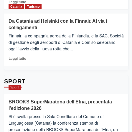
&
Leggi
Leggi tutto
Cultura
di
Catania
Turismo
2026”.
più
Le
su
Da Catania ad Helsinki con la Finnair. Al via i
tappe
RANDAZZO
collegamenti
dell’enoturismo
–
sull’Etna
Ci
Finnair, la compagnia aerea della Finlandia, e la SAC, Società
siamo
di gestione degli aeroporti di Catania e Comiso celebrano
quasi….
oggi l'avvio della nuova rotta che...
pronti
per
Leggi
Leggi tutto
Contrade
di
dell’Etna
più
su
Da
SPORT
Catania
Sport
ad
Helsinki
BROOKS SuperMaratona dell’Etna, presentata
con
la
l’edizione 2026
Finnair.
Si è svolta presso la Sala Consiliare del Comune di
Al
Linguaglossa (Catania) la conferenza stampa di
via
presentazione della BROOKS SuperMaratona dell’Etna, un
i