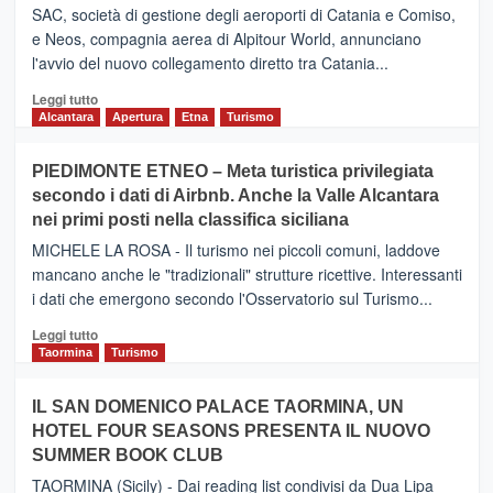
SAC, società di gestione degli aeroporti di Catania e Comiso,
e Neos, compagnia aerea di Alpitour World, annunciano
l'avvio del nuovo collegamento diretto tra Catania...
Leggi
Leggi tutto
di
Alcantara
Apertura
Etna
Turismo
più
su
PIEDIMONTE ETNEO – Meta turistica privilegiata
CATANIA
secondo i dati di Airbnb. Anche la Valle Alcantara
–
nei primi posti nella classifica siciliana
Inaugurato
il
MICHELE LA ROSA - Il turismo nei piccoli comuni, laddove
nuovo
mancano anche le "tradizionali" strutture ricettive. Interessanti
collegamento
i dati che emergono secondo l'Osservatorio sul Turismo...
tra
Catania
Leggi
Leggi tutto
e
di
Taormina
Turismo
Zanzibar
più
operato
su
IL SAN DOMENICO PALACE TAORMINA, UN
da
PIEDIMONTE
Neos
HOTEL FOUR SEASONS PRESENTA IL NUOVO
ETNEO
SUMMER BOOK CLUB
–
Meta
TAORMINA (Sicily) - Dai reading list condivisi da Dua Lipa