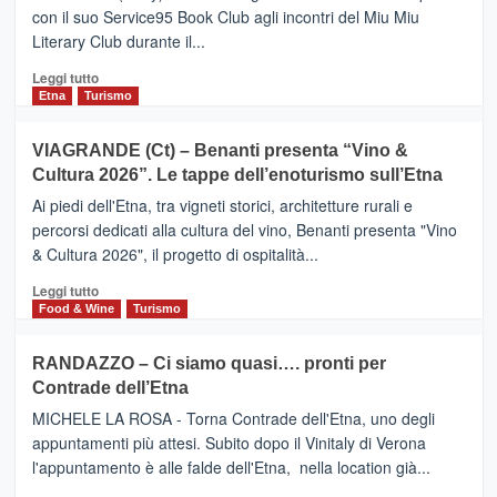
turistica
con il suo Service95 Book Club agli incontri del Miu Miu
privilegiata
Literary Club durante il...
secondo
i
Leggi
Leggi tutto
dati
di
Etna
Turismo
di
più
Airbnb.
su
VIAGRANDE (Ct) – Benanti presenta “Vino &
Anche
IL
la
Cultura 2026”. Le tappe dell’enoturismo sull’Etna
SAN
Valle
DOMENICO
Ai piedi dell'Etna, tra vigneti storici, architetture rurali e
Alcantara
PALACE
percorsi dedicati alla cultura del vino, Benanti presenta "Vino
nei
TAORMINA,
& Cultura 2026", il progetto di ospitalità...
primi
UN
posti
HOTEL
Leggi
Leggi tutto
nella
FOUR
di
Food & Wine
Turismo
classifica
SEASONS
più
siciliana
PRESENTA
su
RANDAZZO – Ci siamo quasi…. pronti per
IL
VIAGRANDE
Contrade dell’Etna
NUOVO
(Ct)
SUMMER
–
MICHELE LA ROSA - Torna Contrade dell'Etna, uno degli
BOOK
Benanti
appuntamenti più attesi. Subito dopo il Vinitaly di Verona
CLUB
presenta
l'appuntamento è alle falde dell'Etna, nella location già...
“Vino