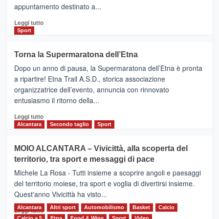
appuntamento destinato a...
collegamenti
Leggi
Leggi tutto
di
Sport
più
su
Torna la Supermaratona dell’Etna
BROOKS
Dopo un anno di pausa, la Supermaratona dell’Etna è pronta
SuperMaratona
dell’Etna,
a ripartire! Etna Trail A.S.D., storica associazione
presentata
organizzatrice dell’evento, annuncia con rinnovato
l’edizione
entusiasmo il ritorno della...
2026
Leggi
Leggi tutto
di
Alcantara
Secondo taglio
Sport
più
su
MOIO ALCANTARA – Vivicittà, alla scoperta del
Torna
territorio, tra sport e messaggi di pace
la
Supermaratona
Michele La Rosa - Tutti insieme a scoprire angoli e paesaggi
dell’Etna
del territorio moiese, tra sport e voglia di divertirsi insieme.
Quest'anno Vivicittà ha visto...
Alcantara
Leggi
Altri sport
Automobilismo
Basket
Calcio
Leggi tutto
di
Calcio a 5
Etna
Food & Wine
Sport
Video