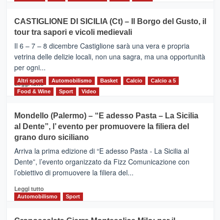
più
su
CASTIGLIONE DI SICILIA (Ct) – Il Borgo del Gusto, il
MOIO
tour tra sapori e vicoli medievali
ALCANTARA
–
Il 6 – 7 – 8 dicembre Castiglione sarà una vera e propria
Vivicittà,
vetrina delle delizie locali, non una sagra, ma una opportunità
alla
per ogni...
scoperta
del
Altri sport
Leggi
Automobilismo
Basket
Calcio
Calcio a 5
Leggi tutto
territorio,
di
Food & Wine
Sport
Video
tra
più
sport
su
Mondello (Palermo) – “E adesso Pasta – La Sicilia
e
CASTIGLIONE
al Dente”, l’ evento per promuovere la filiera del
messaggi
DI
di
grano duro siciliano
SICILIA
pace
(Ct)
Arriva la prima edizione di “E adesso Pasta - La Sicilia al
–
Dente”, l’evento organizzato da Fizz Comunicazione con
Il
l’obiettivo di promuovere la filiera del...
Borgo
del
Leggi
Leggi tutto
Gusto,
di
Automobilismo
Sport
il
più
tour
su