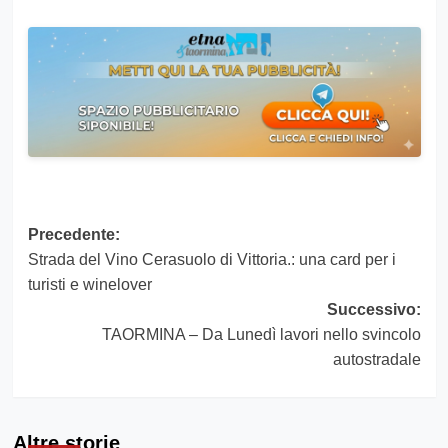
Navigazione
Precedente:
Strada del Vino Cerasuolo di Vittoria.: una card per i
articolo
turisti e winelover
Successivo:
TAORMINA – Da Lunedì lavori nello svincolo
autostradale
Altre storie