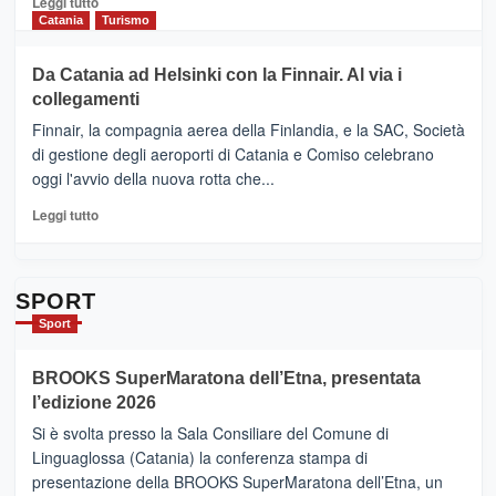
Leggi tutto
Cultura
di
Catania
Turismo
2026”.
più
Le
su
Da Catania ad Helsinki con la Finnair. Al via i
tappe
RANDAZZO
collegamenti
dell’enoturismo
–
sull’Etna
Ci
Finnair, la compagnia aerea della Finlandia, e la SAC, Società
siamo
di gestione degli aeroporti di Catania e Comiso celebrano
quasi….
oggi l'avvio della nuova rotta che...
pronti
per
Leggi
Leggi tutto
Contrade
di
dell’Etna
più
su
Da
SPORT
Catania
Sport
ad
Helsinki
BROOKS SuperMaratona dell’Etna, presentata
con
la
l’edizione 2026
Finnair.
Si è svolta presso la Sala Consiliare del Comune di
Al
Linguaglossa (Catania) la conferenza stampa di
via
presentazione della BROOKS SuperMaratona dell’Etna, un
i