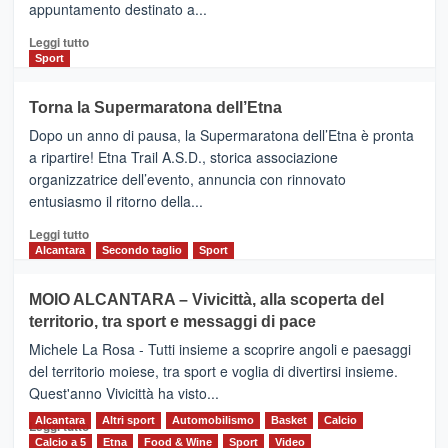
appuntamento destinato a...
collegamenti
Leggi
Leggi tutto
di
Sport
più
su
Torna la Supermaratona dell’Etna
BROOKS
Dopo un anno di pausa, la Supermaratona dell’Etna è pronta
SuperMaratona
dell’Etna,
a ripartire! Etna Trail A.S.D., storica associazione
presentata
organizzatrice dell’evento, annuncia con rinnovato
l’edizione
entusiasmo il ritorno della...
2026
Leggi
Leggi tutto
di
Alcantara
Secondo taglio
Sport
più
su
MOIO ALCANTARA – Vivicittà, alla scoperta del
Torna
territorio, tra sport e messaggi di pace
la
Supermaratona
Michele La Rosa - Tutti insieme a scoprire angoli e paesaggi
dell’Etna
del territorio moiese, tra sport e voglia di divertirsi insieme.
Quest'anno Vivicittà ha visto...
Alcantara
Leggi
Altri sport
Automobilismo
Basket
Calcio
Leggi tutto
di
Calcio a 5
Etna
Food & Wine
Sport
Video