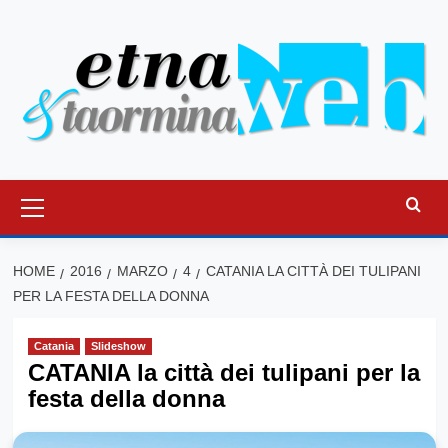
Vai
al
contenuto
Menu
principale
HOME
2016
MARZO
4
CATANIA LA CITTÀ DEI TULIPANI
PER LA FESTA DELLA DONNA
Catania
Slideshow
CATANIA la città dei tulipani per la
festa della donna