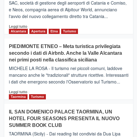
SAC, società di gestione degli aeroporti di Catania e Comiso,
e Neos, compagnia aerea di Alpitour World, annunciano
l'avvio del nuovo collegamento diretto tra Catania...
Leggi
Leggi tutto
di
Alcantara
Apertura
Etna
Turismo
più
su
PIEDIMONTE ETNEO – Meta turistica privilegiata
CATANIA
secondo i dati di Airbnb. Anche la Valle Alcantara
–
nei primi posti nella classifica siciliana
Inaugurato
il
MICHELE LA ROSA - Il turismo nei piccoli comuni, laddove
nuovo
mancano anche le "tradizionali" strutture ricettive. Interessanti
collegamento
i dati che emergono secondo l'Osservatorio sul Turismo...
tra
Catania
Leggi
Leggi tutto
e
di
Taormina
Turismo
Zanzibar
più
operato
su
IL SAN DOMENICO PALACE TAORMINA, UN
da
PIEDIMONTE
Neos
HOTEL FOUR SEASONS PRESENTA IL NUOVO
ETNEO
SUMMER BOOK CLUB
–
Meta
TAORMINA (Sicily) - Dai reading list condivisi da Dua Lipa