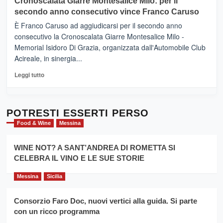
Cronoscalata Giarre Montesalice Milo: per il
tra
Mondello
sapori
secondo anno consecutivo vince Franco Caruso
(Palermo)
e
–
È Franco Caruso ad aggiudicarsi per il secondo anno
vicoli
“E
consecutivo la Cronoscalata Giarre Montesalice Milo -
medievali
adesso
Memorial Isidoro Di Grazia, organizzata dall'Automobile Club
Pasta
Acireale, in sinergia...
–
La
Leggi
Leggi tutto
Sicilia
di
al
più
Dente”,
su
l’
Cronoscalata
POTRESTI ESSERTI PERSO
evento
Giarre
Food & Wine
Messina
per
Montesalice
promuovere
Milo:
la
WINE NOT? A SANT’ANDREA DI ROMETTA SI
per
filiera
CELEBRA IL VINO E LE SUE STORIE
il
del
secondo
grano
anno
Messina
Sicilia
duro
consecutivo
siciliano
vince
Consorzio Faro Doc, nuovi vertici alla guida. Si parte
Franco
con un ricco programma
Caruso