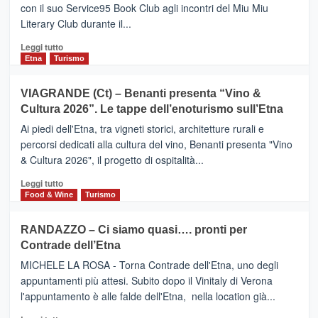
turistica
con il suo Service95 Book Club agli incontri del Miu Miu
privilegiata
Literary Club durante il...
secondo
i
Leggi
Leggi tutto
dati
di
Etna
Turismo
di
più
Airbnb.
su
VIAGRANDE (Ct) – Benanti presenta “Vino &
Anche
IL
la
Cultura 2026”. Le tappe dell’enoturismo sull’Etna
SAN
Valle
DOMENICO
Ai piedi dell'Etna, tra vigneti storici, architetture rurali e
Alcantara
PALACE
percorsi dedicati alla cultura del vino, Benanti presenta "Vino
nei
TAORMINA,
& Cultura 2026", il progetto di ospitalità...
primi
UN
posti
HOTEL
Leggi
Leggi tutto
nella
FOUR
di
Food & Wine
Turismo
classifica
SEASONS
più
siciliana
PRESENTA
su
RANDAZZO – Ci siamo quasi…. pronti per
IL
VIAGRANDE
Contrade dell’Etna
NUOVO
(Ct)
SUMMER
–
MICHELE LA ROSA - Torna Contrade dell'Etna, uno degli
BOOK
Benanti
appuntamenti più attesi. Subito dopo il Vinitaly di Verona
CLUB
presenta
l'appuntamento è alle falde dell'Etna, nella location già...
“Vino
&
Leggi