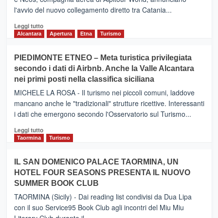
l'avvio del nuovo collegamento diretto tra Catania...
Leggi
Leggi tutto
di
Alcantara
Apertura
Etna
Turismo
più
su
PIEDIMONTE ETNEO – Meta turistica privilegiata
CATANIA
secondo i dati di Airbnb. Anche la Valle Alcantara
–
nei primi posti nella classifica siciliana
Inaugurato
il
MICHELE LA ROSA - Il turismo nei piccoli comuni, laddove
nuovo
mancano anche le "tradizionali" strutture ricettive. Interessanti
collegamento
i dati che emergono secondo l'Osservatorio sul Turismo...
tra
Catania
Leggi
Leggi tutto
e
di
Taormina
Turismo
Zanzibar
più
operato
su
IL SAN DOMENICO PALACE TAORMINA, UN
da
PIEDIMONTE
Neos
HOTEL FOUR SEASONS PRESENTA IL NUOVO
ETNEO
SUMMER BOOK CLUB
–
Meta
TAORMINA (Sicily) - Dai reading list condivisi da Dua Lipa
turistica
con il suo Service95 Book Club agli incontri del Miu Miu
privilegiata