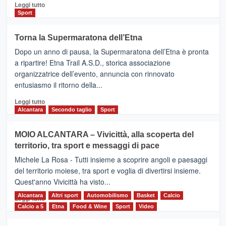
Leggi
Leggi tutto
di
Sport
più
su
Torna la Supermaratona dell’Etna
BROOKS
Dopo un anno di pausa, la Supermaratona dell’Etna è pronta
SuperMaratona
dell’Etna,
a ripartire! Etna Trail A.S.D., storica associazione
presentata
organizzatrice dell’evento, annuncia con rinnovato
l’edizione
entusiasmo il ritorno della...
2026
Leggi
Leggi tutto
di
Alcantara
Secondo taglio
Sport
più
su
MOIO ALCANTARA – Vivicittà, alla scoperta del
Torna
territorio, tra sport e messaggi di pace
la
Supermaratona
Michele La Rosa - Tutti insieme a scoprire angoli e paesaggi
dell’Etna
del territorio moiese, tra sport e voglia di divertirsi insieme.
Quest'anno Vivicittà ha visto...
Alcantara
Leggi
Altri sport
Automobilismo
Basket
Calcio
Leggi tutto
di
Calcio a 5
Etna
Food & Wine
Sport
Video
più
su