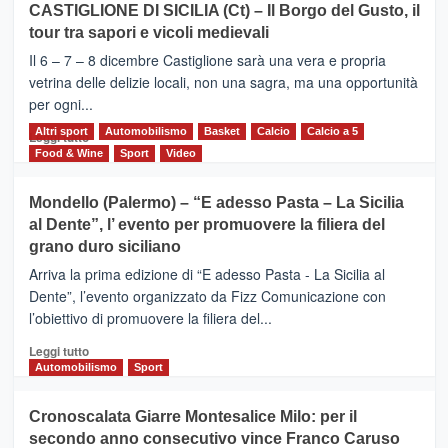
CASTIGLIONE DI SICILIA (Ct) – Il Borgo del Gusto, il
MOIO
tour tra sapori e vicoli medievali
ALCANTARA
–
Il 6 – 7 – 8 dicembre Castiglione sarà una vera e propria
Vivicittà,
vetrina delle delizie locali, non una sagra, ma una opportunità
alla
per ogni...
scoperta
del
Altri sport
Leggi
Automobilismo
Basket
Calcio
Calcio a 5
Leggi tutto
territorio,
di
Food & Wine
Sport
Video
tra
più
sport
su
Mondello (Palermo) – “E adesso Pasta – La Sicilia
e
CASTIGLIONE
al Dente”, l’ evento per promuovere la filiera del
messaggi
DI
di
grano duro siciliano
SICILIA
pace
(Ct)
Arriva la prima edizione di “E adesso Pasta - La Sicilia al
–
Dente”, l’evento organizzato da Fizz Comunicazione con
Il
l’obiettivo di promuovere la filiera del...
Borgo
del
Leggi
Leggi tutto
Gusto,
di
Automobilismo
Sport
il
più
tour
su
Cronoscalata Giarre Montesalice Milo: per il
tra
Mondello
sapori
secondo anno consecutivo vince Franco Caruso
(Palermo)