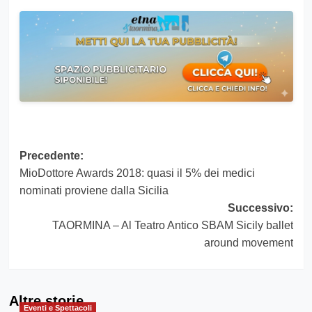
Navigazione
Precedente:
MioDottore Awards 2018: quasi il 5% dei medici
articolo
nominati proviene dalla Sicilia
Successivo:
TAORMINA – Al Teatro Antico SBAM Sicily ballet
around movement
Altre storie
Eventi e Spettacoli