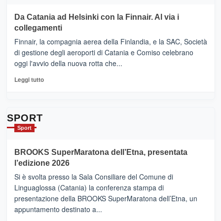
2026”.
più
Le
su
Da Catania ad Helsinki con la Finnair. Al via i
tappe
RANDAZZO
collegamenti
dell’enoturismo
–
sull’Etna
Ci
Finnair, la compagnia aerea della Finlandia, e la SAC, Società
siamo
di gestione degli aeroporti di Catania e Comiso celebrano
quasi….
oggi l'avvio della nuova rotta che...
pronti
per
Leggi
Leggi tutto
Contrade
di
dell’Etna
più
su
Da
SPORT
Catania
Sport
ad
Helsinki
BROOKS SuperMaratona dell’Etna, presentata
con
la
l’edizione 2026
Finnair.
Si è svolta presso la Sala Consiliare del Comune di
Al
Linguaglossa (Catania) la conferenza stampa di
via
presentazione della BROOKS SuperMaratona dell’Etna, un
i
appuntamento destinato a...
collegamenti