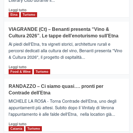
Literary Club durante il...
secondo
i
Leggi
Leggi tutto
dati
di
Etna
Turismo
di
più
Airbnb.
su
VIAGRANDE (Ct) – Benanti presenta “Vino &
Anche
IL
la
Cultura 2026”. Le tappe dell’enoturismo sull’Etna
SAN
Valle
DOMENICO
Ai piedi dell'Etna, tra vigneti storici, architetture rurali e
Alcantara
PALACE
percorsi dedicati alla cultura del vino, Benanti presenta "Vino
nei
TAORMINA,
& Cultura 2026", il progetto di ospitalità...
primi
UN
posti
HOTEL
Leggi
Leggi tutto
nella
FOUR
di
Food & Wine
Turismo
classifica
SEASONS
più
siciliana
PRESENTA
su
RANDAZZO – Ci siamo quasi…. pronti per
IL
VIAGRANDE
Contrade dell’Etna
NUOVO
(Ct)
SUMMER
–
MICHELE LA ROSA - Torna Contrade dell'Etna, uno degli
BOOK
Benanti
appuntamenti più attesi. Subito dopo il Vinitaly di Verona
CLUB
presenta
l'appuntamento è alle falde dell'Etna, nella location già...
“Vino
&
Leggi
Leggi tutto
Cultura
di
Catania
Turismo