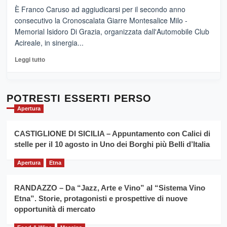
e
–
È Franco Caruso ad aggiudicarsi per il secondo anno
vicoli
“E
consecutivo la Cronoscalata Giarre Montesalice Milo -
medievali
adesso
Memorial Isidoro Di Grazia, organizzata dall'Automobile Club
Pasta
Acireale, in sinergia...
–
La
Leggi
Leggi tutto
Sicilia
di
al
più
Dente”,
su
l’
Cronoscalata
POTRESTI ESSERTI PERSO
evento
Giarre
Apertura
per
Montesalice
promuovere
Milo:
la
CASTIGLIONE DI SICILIA – Appuntamento con Calici di
per
filiera
stelle per il 10 agosto in Uno dei Borghi più Belli d’Italia
il
del
secondo
grano
anno
Apertura
Etna
duro
consecutivo
siciliano
vince
RANDAZZO – Da “Jazz, Arte e Vino” al “Sistema Vino
Franco
Etna”. Storie, protagonisti e prospettive di nuove
Caruso
opportunità di mercato