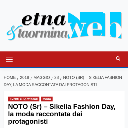
Vai
al
contenuto
Menu
principale
HOME
2018
MAGGIO
28
NOTO (SR) – SIKELIA FASHION
DAY, LA MODA RACCONTATA DAI PROTAGONISTI
Eventi e Spettacoli
Moda
NOTO (Sr) – Sikelia Fashion Day,
la moda raccontata dai
protagonisti