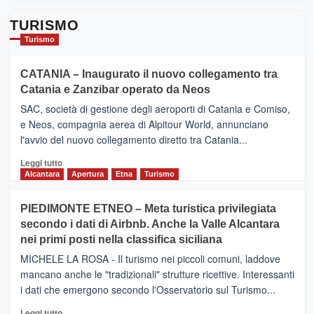
TURISMO
Turismo
CATANIA – Inaugurato il nuovo collegamento tra
Catania e Zanzibar operato da Neos
SAC, società di gestione degli aeroporti di Catania e Comiso,
e Neos, compagnia aerea di Alpitour World, annunciano
l'avvio del nuovo collegamento diretto tra Catania...
Leggi
Leggi tutto
di
Alcantara
Apertura
Etna
Turismo
più
su
PIEDIMONTE ETNEO – Meta turistica privilegiata
CATANIA
secondo i dati di Airbnb. Anche la Valle Alcantara
–
nei primi posti nella classifica siciliana
Inaugurato
il
MICHELE LA ROSA - Il turismo nei piccoli comuni, laddove
nuovo
mancano anche le "tradizionali" strutture ricettive. Interessanti
collegamento
i dati che emergono secondo l'Osservatorio sul Turismo...
tra
Catania
Leggi
Leggi tutto