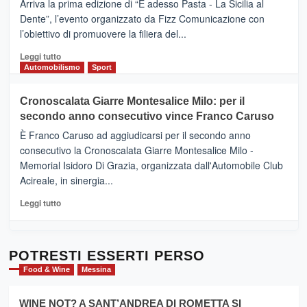
Arriva la prima edizione di “E adesso Pasta - La Sicilia al
–
Dente”, l’evento organizzato da Fizz Comunicazione con
Il
l’obiettivo di promuovere la filiera del...
Borgo
del
Leggi
Leggi tutto
Gusto,
di
Automobilismo
Sport
il
più
tour
su
Cronoscalata Giarre Montesalice Milo: per il
tra
Mondello
sapori
secondo anno consecutivo vince Franco Caruso
(Palermo)
e
–
È Franco Caruso ad aggiudicarsi per il secondo anno
vicoli
“E
consecutivo la Cronoscalata Giarre Montesalice Milo -
medievali
adesso
Memorial Isidoro Di Grazia, organizzata dall'Automobile Club
Pasta
Acireale, in sinergia...
–
La
Leggi
Leggi tutto
Sicilia
di
al
più
Dente”,
su
l’
Cronoscalata
POTRESTI ESSERTI PERSO
evento
Giarre
Food & Wine
Messina
per
Montesalice
promuovere
Milo:
la
WINE NOT? A SANT’ANDREA DI ROMETTA SI
per