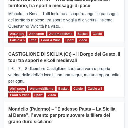
Torna
territorio, tra sport e messaggi di pace
la
Supermaratona
Michele La Rosa - Tutti insieme a scoprire angoli e paesaggi
dell’Etna
del territorio moiese, tra sport e voglia di divertirsi insieme.
Quest'anno Vivicittà ha visto...
Alcantara
Leggi
Altri sport
Automobilismo
Basket
Calcio
Leggi tutto
di
Calcio a 5
Etna
Food & Wine
Sport
Video
più
su
CASTIGLIONE DI SICILIA (Ct) – Il Borgo del Gusto, il
MOIO
tour tra sapori e vicoli medievali
ALCANTARA
–
Il 6 – 7 – 8 dicembre Castiglione sarà una vera e propria
Vivicittà,
vetrina delle delizie locali, non una sagra, ma una opportunità
alla
per ogni...
scoperta
del
Altri sport
Leggi
Automobilismo
Basket
Calcio
Calcio a 5
Leggi tutto
territorio,
di
Food & Wine
Sport
Video
tra
più
sport
su
Mondello (Palermo) – “E adesso Pasta – La Sicilia
e
CASTIGLIONE
al Dente”, l’ evento per promuovere la filiera del
messaggi
DI
di
grano duro siciliano
SICILIA
pace
(Ct)