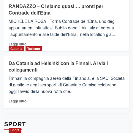
siciliana
PRESENTA
su
RANDAZZO – Ci siamo quasi…. pronti per
IL
VIAGRANDE
Contrade dell’Etna
NUOVO
(Ct)
SUMMER
–
MICHELE LA ROSA - Torna Contrade dell'Etna, uno degli
BOOK
Benanti
appuntamenti più attesi. Subito dopo il Vinitaly di Verona
CLUB
presenta
l'appuntamento è alle falde dell'Etna, nella location già...
“Vino
&
Leggi
Leggi tutto
Cultura
di
Catania
Turismo
2026”.
più
Le
su
Da Catania ad Helsinki con la Finnair. Al via i
tappe
RANDAZZO
collegamenti
dell’enoturismo
–
sull’Etna
Ci
Finnair, la compagnia aerea della Finlandia, e la SAC, Società
siamo
di gestione degli aeroporti di Catania e Comiso celebrano
quasi….
oggi l'avvio della nuova rotta che...
pronti
per
Leggi
Leggi tutto
Contrade
di
dell’Etna
più
su
Da
SPORT
Catania
Sport