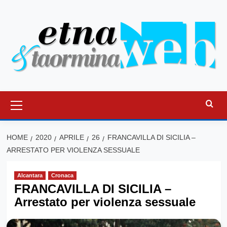
Vai
al
contenuto
Menu
principale
HOME
2020
APRILE
26
FRANCAVILLA DI SICILIA –
ARRESTATO PER VIOLENZA SESSUALE
Alcantara
Cronaca
FRANCAVILLA DI SICILIA –
Arrestato per violenza sessuale