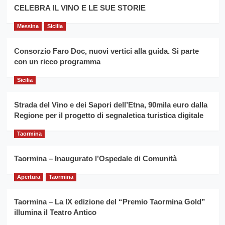
filiera
CELEBRA IL VINO E LE SUE STORIE
il
del
secondo
grano
anno
Messina
Sicilia
duro
consecutivo
siciliano
vince
Consorzio Faro Doc, nuovi vertici alla guida. Si parte
Franco
con un ricco programma
Caruso
Sicilia
Strada del Vino e dei Sapori dell’Etna, 90mila euro dalla
Regione per il progetto di segnaletica turistica digitale
Taormina
Taormina – Inaugurato l’Ospedale di Comunità
Apertura
Taormina
Taormina – La IX edizione del “Premio Taormina Gold”
illumina il Teatro Antico