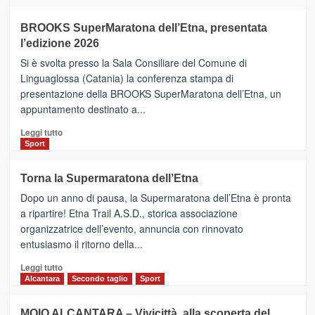
ad
Helsinki
BROOKS SuperMaratona dell’Etna, presentata
con
la
l’edizione 2026
Finnair.
Si è svolta presso la Sala Consiliare del Comune di
Al
Linguaglossa (Catania) la conferenza stampa di
via
presentazione della BROOKS SuperMaratona dell’Etna, un
i
appuntamento destinato a...
collegamenti
Leggi
Leggi tutto
di
Sport
più
su
Torna la Supermaratona dell’Etna
BROOKS
Dopo un anno di pausa, la Supermaratona dell’Etna è pronta
SuperMaratona
dell’Etna,
a ripartire! Etna Trail A.S.D., storica associazione
presentata
organizzatrice dell’evento, annuncia con rinnovato
l’edizione
entusiasmo il ritorno della...
2026
Leggi
Leggi tutto
di
Alcantara
Secondo taglio
Sport
più
su
MOIO ALCANTARA – Vivicittà, alla scoperta del