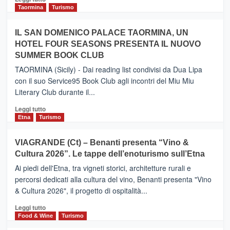
e
di
Taormina
Turismo
Zanzibar
più
operato
su
IL SAN DOMENICO PALACE TAORMINA, UN
da
PIEDIMONTE
Neos
HOTEL FOUR SEASONS PRESENTA IL NUOVO
ETNEO
SUMMER BOOK CLUB
–
Meta
TAORMINA (Sicily) - Dai reading list condivisi da Dua Lipa
turistica
con il suo Service95 Book Club agli incontri del Miu Miu
privilegiata
Literary Club durante il...
secondo
i
Leggi
Leggi tutto
dati
di
Etna
Turismo
di
più
Airbnb.
su
VIAGRANDE (Ct) – Benanti presenta “Vino &
Anche
IL
la
Cultura 2026”. Le tappe dell’enoturismo sull’Etna
SAN
Valle
DOMENICO
Ai piedi dell'Etna, tra vigneti storici, architetture rurali e
Alcantara
PALACE
percorsi dedicati alla cultura del vino, Benanti presenta "Vino
nei
TAORMINA,
& Cultura 2026", il progetto di ospitalità...
primi
UN
posti
HOTEL
Leggi
Leggi tutto
nella
FOUR
di
Food & Wine
Turismo
classifica
SEASONS
più