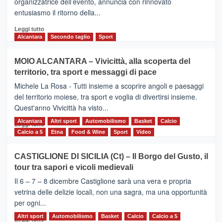
organizzatrice dell’evento, annuncia con rinnovato
l’edizione
entusiasmo il ritorno della...
2026
Leggi
Leggi tutto
di
Alcantara
Secondo taglio
Sport
più
su
MOIO ALCANTARA – Vivicittà, alla scoperta del
Torna
territorio, tra sport e messaggi di pace
la
Supermaratona
Michele La Rosa - Tutti insieme a scoprire angoli e paesaggi
dell’Etna
del territorio moiese, tra sport e voglia di divertirsi insieme.
Quest'anno Vivicittà ha visto...
Alcantara
Leggi
Altri sport
Automobilismo
Basket
Calcio
Leggi tutto
di
Calcio a 5
Etna
Food & Wine
Sport
Video
più
su
CASTIGLIONE DI SICILIA (Ct) – Il Borgo del Gusto, il
MOIO
tour tra sapori e vicoli medievali
ALCANTARA
–
Il 6 – 7 – 8 dicembre Castiglione sarà una vera e propria
Vivicittà,
vetrina delle delizie locali, non una sagra, ma una opportunità
alla
per ogni...
scoperta
del
Altri sport
Leggi
Automobilismo
Basket
Calcio
Calcio a 5
Leggi tutto