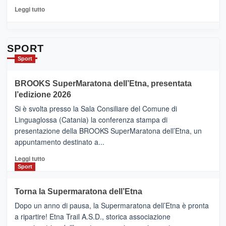
per
Leggi
Leggi tutto
Contrade
di
dell’Etna
più
su
Da
SPORT
Catania
Sport
ad
Helsinki
BROOKS SuperMaratona dell’Etna, presentata
con
la
l’edizione 2026
Finnair.
Si è svolta presso la Sala Consiliare del Comune di
Al
Linguaglossa (Catania) la conferenza stampa di
via
presentazione della BROOKS SuperMaratona dell’Etna, un
i
appuntamento destinato a...
collegamenti
Leggi
Leggi tutto
di
Sport
più
su
Torna la Supermaratona dell’Etna
BROOKS
Dopo un anno di pausa, la Supermaratona dell’Etna è pronta
SuperMaratona
dell’Etna,
a ripartire! Etna Trail A.S.D., storica associazione
presentata