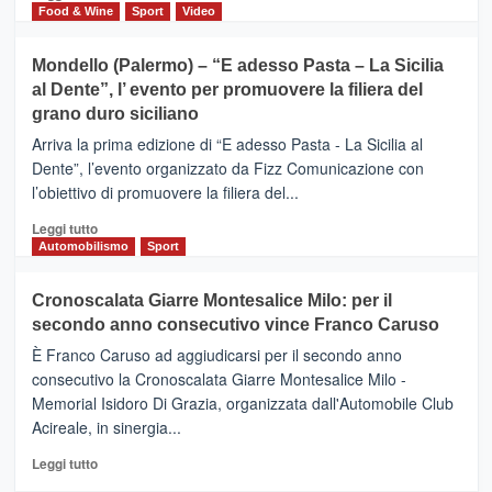
territorio,
di
Food & Wine
Sport
Video
tra
più
sport
su
Mondello (Palermo) – “E adesso Pasta – La Sicilia
e
CASTIGLIONE
al Dente”, l’ evento per promuovere la filiera del
messaggi
DI
di
grano duro siciliano
SICILIA
pace
(Ct)
Arriva la prima edizione di “E adesso Pasta - La Sicilia al
–
Dente”, l’evento organizzato da Fizz Comunicazione con
Il
l’obiettivo di promuovere la filiera del...
Borgo
del
Leggi
Leggi tutto
Gusto,
di
Automobilismo
Sport
il
più
tour
su
Cronoscalata Giarre Montesalice Milo: per il
tra
Mondello
sapori
secondo anno consecutivo vince Franco Caruso
(Palermo)
e
–
È Franco Caruso ad aggiudicarsi per il secondo anno
vicoli
“E
consecutivo la Cronoscalata Giarre Montesalice Milo -
medievali
adesso
Memorial Isidoro Di Grazia, organizzata dall'Automobile Club
Pasta
Acireale, in sinergia...
–
La
Leggi
Leggi tutto
Sicilia
di