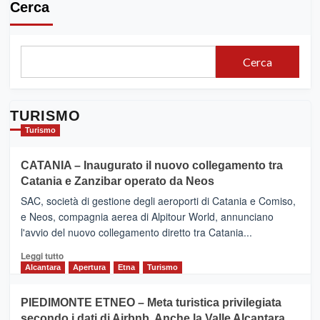
Cerca
Cerca
TURISMO
Turismo
CATANIA – Inaugurato il nuovo collegamento tra
Catania e Zanzibar operato da Neos
SAC, società di gestione degli aeroporti di Catania e Comiso,
e Neos, compagnia aerea di Alpitour World, annunciano
l'avvio del nuovo collegamento diretto tra Catania...
Leggi
Leggi tutto
di
Alcantara
Apertura
Etna
Turismo
più
su
PIEDIMONTE ETNEO – Meta turistica privilegiata
CATANIA
secondo i dati di Airbnb. Anche la Valle Alcantara