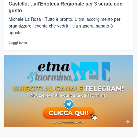
Castello….all’Enoteca Regionale per 3 serate con
–
di
gusto.
Riparte
Padre
l’enoturismo.
Cingari
Michele La Rosa - Tutto è pronto. Ultimi accorgimento per
“Filari
organizzare l'evento che vedrà il via stasera, sabato 8
Divini”…
agosto...
tra
vini,lettura,foto,musica
Leggi
Leggi tutto
di
più
su
CASTIGLIONE
DI
SICILIA
–
Calici
al
Castello….all’Enoteca
Regionale
per
3
serate
con
gusto.