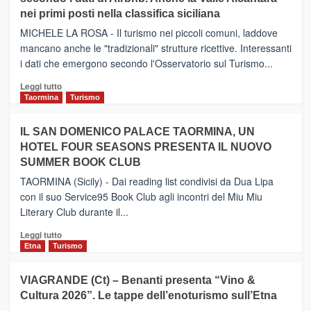
–
nei primi posti nella classifica siciliana
Inaugurato
il
MICHELE LA ROSA - Il turismo nei piccoli comuni, laddove
nuovo
mancano anche le "tradizionali" strutture ricettive. Interessanti
collegamento
i dati che emergono secondo l'Osservatorio sul Turismo...
tra
Catania
Leggi
Leggi tutto
e
di
Taormina
Turismo
Zanzibar
più
operato
su
IL SAN DOMENICO PALACE TAORMINA, UN
da
PIEDIMONTE
Neos
HOTEL FOUR SEASONS PRESENTA IL NUOVO
ETNEO
SUMMER BOOK CLUB
–
Meta
TAORMINA (Sicily) - Dai reading list condivisi da Dua Lipa
turistica
con il suo Service95 Book Club agli incontri del Miu Miu
privilegiata
Literary Club durante il...
secondo
i
Leggi
Leggi tutto
dati
di
Etna
Turismo
di
più
Airbnb.
su
VIAGRANDE (Ct) – Benanti presenta “Vino &
Anche
IL
la
Cultura 2026”. Le tappe dell’enoturismo sull’Etna
SAN
Valle