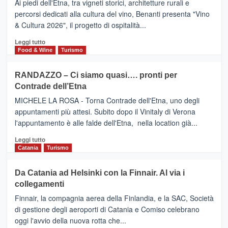
DOMENICO
Ai piedi dell'Etna, tra vigneti storici, architetture rurali e
Alcantara
PALACE
percorsi dedicati alla cultura del vino, Benanti presenta "Vino
nei
TAORMINA,
& Cultura 2026", il progetto di ospitalità...
primi
UN
posti
HOTEL
Leggi
Leggi tutto
nella
FOUR
di
Food & Wine
Turismo
classifica
SEASONS
più
siciliana
PRESENTA
su
RANDAZZO – Ci siamo quasi…. pronti per
IL
VIAGRANDE
Contrade dell’Etna
NUOVO
(Ct)
SUMMER
–
MICHELE LA ROSA - Torna Contrade dell'Etna, uno degli
BOOK
Benanti
appuntamenti più attesi. Subito dopo il Vinitaly di Verona
CLUB
presenta
l'appuntamento è alle falde dell'Etna, nella location già...
“Vino
&
Leggi
Leggi tutto
Cultura
di
Catania
Turismo
2026”.
più
Le
su
Da Catania ad Helsinki con la Finnair. Al via i
tappe
RANDAZZO
collegamenti
dell’enoturismo
–
sull’Etna
Ci
Finnair, la compagnia aerea della Finlandia, e la SAC, Società
siamo
di gestione degli aeroporti di Catania e Comiso celebrano
quasi….
oggi l'avvio della nuova rotta che...
pronti