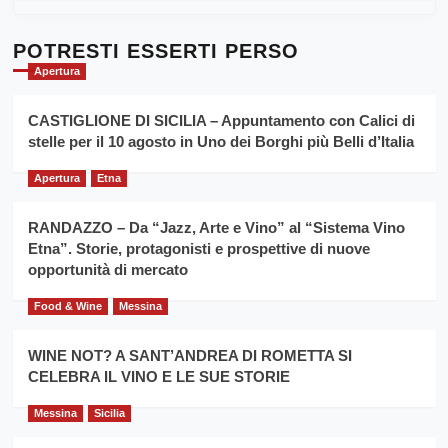
al
più
Dente”,
su
l’
Cronoscalata
POTRESTI ESSERTI PERSO
evento
Giarre
Apertura
per
Montesalice
promuovere
Milo:
la
CASTIGLIONE DI SICILIA – Appuntamento con Calici di
per
filiera
stelle per il 10 agosto in Uno dei Borghi più Belli d’Italia
il
del
secondo
grano
anno
Apertura
Etna
duro
consecutivo
siciliano
vince
RANDAZZO – Da “Jazz, Arte e Vino” al “Sistema Vino
Franco
Etna”. Storie, protagonisti e prospettive di nuove
Caruso
opportunità di mercato
Food & Wine
Messina
WINE NOT? A SANT’ANDREA DI ROMETTA SI
CELEBRA IL VINO E LE SUE STORIE
Messina
Sicilia