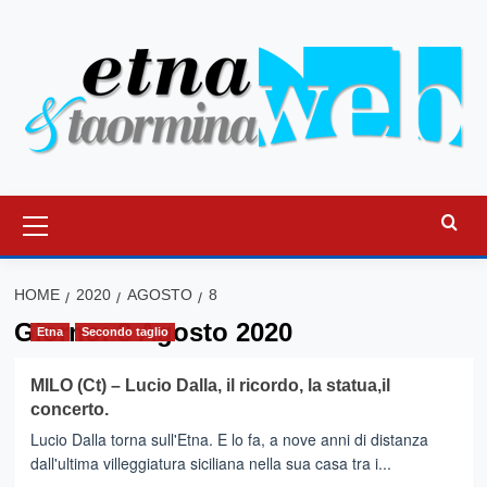
Vai
al
contenuto
Menu
principale
HOME
2020
AGOSTO
8
Giorno:
8 Agosto 2020
Etna
Secondo taglio
MILO (Ct) – Lucio Dalla, il ricordo, la statua,il
concerto.
Lucio Dalla torna sull'Etna. E lo fa, a nove anni di distanza
dall'ultima villeggiatura siciliana nella sua casa tra i...