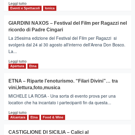
Leggi
Leggi tutto
di
Eventi e Spettacoli
Ionica
più
su
GIARDINI NAXOS – Festival del Film per Ragazzi nel
MILO
ricordo di Padre Cingari
(Ct)
–
La 25esima edizione del Festival del Film per Ragazzi si
Lucio
svolgerà dal 24 al 30 agosto all'interno dell'Arena Don Bosco.
Dalla,
La...
il
ricordo,
Leggi
Leggi tutto
la
di
Apertura
Etna
statua,il
più
concerto.
su
ETNA – Riparte l’enoturismo. “Filari Divini”… tra
GIARDINI
vini,lettura,foto,musica
NAXOS
–
MICHELE LA ROSA - Una sorta di evento prova per una
Festival
location che ha incantato i partecipanti fin da questa...
del
Leggi
Film
Leggi tutto
di
per
Alcantara
Etna
Food & Wine
più
Ragazzi
su
nel
CASTIGLIONE DI SICILIA – Calici al
ETNA
ricordo