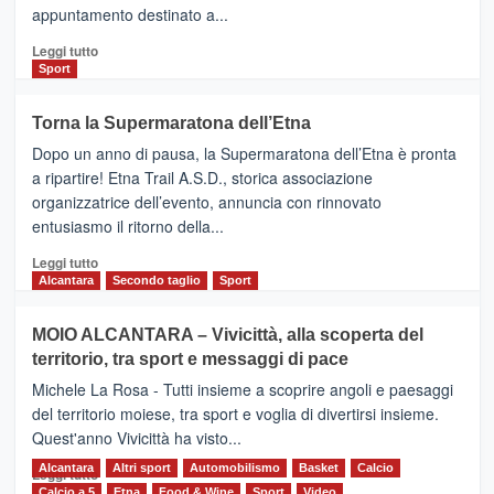
appuntamento destinato a...
collegamenti
Leggi
Leggi tutto
di
Sport
più
su
Torna la Supermaratona dell’Etna
BROOKS
Dopo un anno di pausa, la Supermaratona dell’Etna è pronta
SuperMaratona
dell’Etna,
a ripartire! Etna Trail A.S.D., storica associazione
presentata
organizzatrice dell’evento, annuncia con rinnovato
l’edizione
entusiasmo il ritorno della...
2026
Leggi
Leggi tutto
di
Alcantara
Secondo taglio
Sport
più
su
MOIO ALCANTARA – Vivicittà, alla scoperta del
Torna
territorio, tra sport e messaggi di pace
la
Supermaratona
Michele La Rosa - Tutti insieme a scoprire angoli e paesaggi
dell’Etna
del territorio moiese, tra sport e voglia di divertirsi insieme.
Quest'anno Vivicittà ha visto...
Alcantara
Leggi
Altri sport
Automobilismo
Basket
Calcio
Leggi tutto
di
Calcio a 5
Etna
Food & Wine
Sport
Video