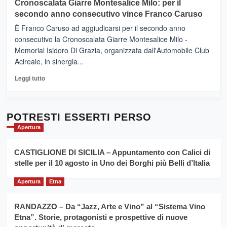
Cronoscalata Giarre Montesalice Milo: per il
tra
Mondello
sapori
secondo anno consecutivo vince Franco Caruso
(Palermo)
e
–
È Franco Caruso ad aggiudicarsi per il secondo anno
vicoli
“E
consecutivo la Cronoscalata Giarre Montesalice Milo -
medievali
adesso
Memorial Isidoro Di Grazia, organizzata dall'Automobile Club
Pasta
Acireale, in sinergia...
–
La
Leggi
Leggi tutto
Sicilia
di
al
più
Dente”,
su
l’
Cronoscalata
POTRESTI ESSERTI PERSO
evento
Giarre
Apertura
per
Montesalice
promuovere
Milo:
la
CASTIGLIONE DI SICILIA – Appuntamento con Calici di
per
filiera
stelle per il 10 agosto in Uno dei Borghi più Belli d’Italia
il
del
secondo
grano
anno
Apertura
Etna
duro
consecutivo
siciliano
vince
RANDAZZO – Da “Jazz, Arte e Vino” al “Sistema Vino
Franco
Etna”. Storie, protagonisti e prospettive di nuove
Caruso