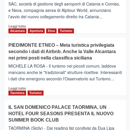
SAC, società di gestione degli aeroporti di Catania e Comiso,
e Neos, compagnia aerea di Alpitour World, annunciano
l'avvio del nuovo collegamento diretto tra Catania...
Leggi
Leggi tutto
di
Alcantara
Apertura
Etna
Turismo
più
su
PIEDIMONTE ETNEO – Meta turistica privilegiata
CATANIA
secondo i dati di Airbnb. Anche la Valle Alcantara
–
nei primi posti nella classifica siciliana
Inaugurato
il
MICHELE LA ROSA - Il turismo nei piccoli comuni, laddove
nuovo
mancano anche le "tradizionali" strutture ricettive. Interessanti
collegamento
i dati che emergono secondo l'Osservatorio sul Turismo...
tra
Catania
Leggi
Leggi tutto
e
di
Taormina
Turismo
Zanzibar
più
operato
su
IL SAN DOMENICO PALACE TAORMINA, UN
da
PIEDIMONTE
Neos
HOTEL FOUR SEASONS PRESENTA IL NUOVO
ETNEO
SUMMER BOOK CLUB
–
Meta
TAORMINA (Sicily) - Dai reading list condivisi da Dua Lipa