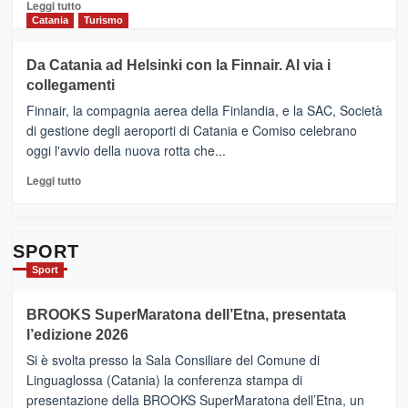
&
Leggi
Leggi tutto
Cultura
di
Catania
Turismo
2026”.
più
Le
su
Da Catania ad Helsinki con la Finnair. Al via i
tappe
RANDAZZO
collegamenti
dell’enoturismo
–
sull’Etna
Ci
Finnair, la compagnia aerea della Finlandia, e la SAC, Società
siamo
di gestione degli aeroporti di Catania e Comiso celebrano
quasi….
oggi l'avvio della nuova rotta che...
pronti
per
Leggi
Leggi tutto
Contrade
di
dell’Etna
più
su
Da
SPORT
Catania
Sport
ad
Helsinki
BROOKS SuperMaratona dell’Etna, presentata
con
la
l’edizione 2026
Finnair.
Si è svolta presso la Sala Consiliare del Comune di
Al
Linguaglossa (Catania) la conferenza stampa di
via
presentazione della BROOKS SuperMaratona dell’Etna, un
i