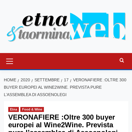
Vai
al
contenuto
Menu
principale
HOME
2020
SETTEMBRE
17
VERONAFIERE :OLTRE 300
BUYER EUROPEI AL WINE2WINE. PREVISTA PURE
L’ASSEMBLEA DI ASSOENOLEGI
Etna
Food & Wine
VERONAFIERE :Oltre 300 buyer
europei al Wine2Wine. Prevista