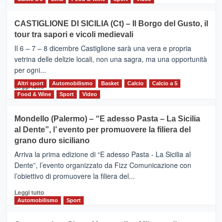
più
su
CASTIGLIONE DI SICILIA (Ct) – Il Borgo del Gusto, il
MOIO
tour tra sapori e vicoli medievali
ALCANTARA
–
Il 6 – 7 – 8 dicembre Castiglione sarà una vera e propria
Vivicittà,
vetrina delle delizie locali, non una sagra, ma una opportunità
alla
per ogni...
scoperta
del
Altri sport
Leggi
Automobilismo
Basket
Calcio
Calcio a 5
Leggi tutto
territorio,
di
Food & Wine
Sport
Video
tra
più
sport
su
Mondello (Palermo) – “E adesso Pasta – La Sicilia
e
CASTIGLIONE
al Dente”, l’ evento per promuovere la filiera del
messaggi
DI
di
grano duro siciliano
SICILIA
pace
(Ct)
Arriva la prima edizione di “E adesso Pasta - La Sicilia al
–
Dente”, l’evento organizzato da Fizz Comunicazione con
Il
l’obiettivo di promuovere la filiera del...
Borgo
del
Leggi
Leggi tutto
Gusto,
di
Automobilismo
Sport
il
più
tour
su