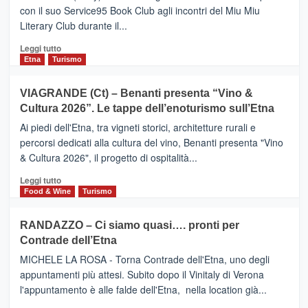
turistica
con il suo Service95 Book Club agli incontri del Miu Miu
privilegiata
Literary Club durante il...
secondo
i
Leggi
Leggi tutto
dati
di
Etna
Turismo
di
più
Airbnb.
su
VIAGRANDE (Ct) – Benanti presenta “Vino &
Anche
IL
la
Cultura 2026”. Le tappe dell’enoturismo sull’Etna
SAN
Valle
DOMENICO
Ai piedi dell'Etna, tra vigneti storici, architetture rurali e
Alcantara
PALACE
percorsi dedicati alla cultura del vino, Benanti presenta "Vino
nei
TAORMINA,
& Cultura 2026", il progetto di ospitalità...
primi
UN
posti
HOTEL
Leggi
Leggi tutto
nella
FOUR
di
Food & Wine
Turismo
classifica
SEASONS
più
siciliana
PRESENTA
su
RANDAZZO – Ci siamo quasi…. pronti per
IL
VIAGRANDE
Contrade dell’Etna
NUOVO
(Ct)
SUMMER
–
MICHELE LA ROSA - Torna Contrade dell'Etna, uno degli
BOOK
Benanti
appuntamenti più attesi. Subito dopo il Vinitaly di Verona
CLUB
presenta
l'appuntamento è alle falde dell'Etna, nella location già...
“Vino