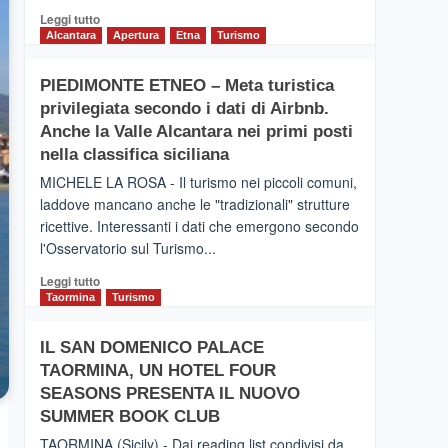
Leggi
Leggi tutto
di
Alcantara
Apertura
Etna
Turismo
più
su
PIEDIMONTE ETNEO – Meta turistica
CATANIA
privilegiata secondo i dati di Airbnb.
–
Inaugurato
Anche la Valle Alcantara nei primi posti
il
nella classifica siciliana
nuovo
MICHELE LA ROSA - Il turismo nei piccoli comuni,
collegamento
laddove mancano anche le "tradizionali" strutture
tra
ricettive. Interessanti i dati che emergono secondo
Catania
e
l'Osservatorio sul Turismo...
Zanzibar
Leggi
Leggi tutto
operato
di
Taormina
Turismo
da
più
Neos
su
IL SAN DOMENICO PALACE
PIEDIMONTE
TAORMINA, UN HOTEL FOUR
ETNEO
–
SEASONS PRESENTA IL NUOVO
Meta
SUMMER BOOK CLUB
turistica
TAORMINA (Sicily) - Dai reading list condivisi da