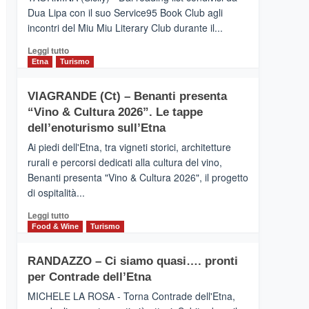
privilegiata
Dua Lipa con il suo Service95 Book Club agli
secondo
incontri del Miu Miu Literary Club durante il...
i
dati
Leggi
Leggi tutto
di
di
Etna
Turismo
Airbnb.
più
Anche
su
la
VIAGRANDE (Ct) – Benanti presenta
IL
Valle
“Vino & Cultura 2026”. Le tappe
SAN
Alcantara
DOMENICO
dell’enoturismo sull’Etna
nei
PALACE
primi
Ai piedi dell'Etna, tra vigneti storici, architetture
TAORMINA,
posti
rurali e percorsi dedicati alla cultura del vino,
UN
nella
Benanti presenta "Vino & Cultura 2026", il progetto
HOTEL
classifica
di ospitalità...
FOUR
siciliana
SEASONS
Leggi
Leggi tutto
PRESENTA
di
Food & Wine
Turismo
IL
più
NUOVO
su
SUMMER
RANDAZZO – Ci siamo quasi…. pronti
VIAGRANDE
BOOK
per Contrade dell’Etna
(Ct)
CLUB
–
MICHELE LA ROSA - Torna Contrade dell'Etna,
Benanti