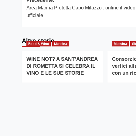
Navigazione
Precedente:
Area Marina Protetta Capo Milazzo : online il video
articolo
ufficiale
Altre storie
Food & Wine
Messina
Messina
Si
WINE NOT? A SANT’ANDREA
Consorzio
DI ROMETTA SI CELEBRA IL
vertici al
VINO E LE SUE STORIE
con un r