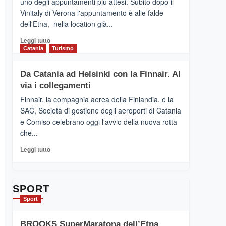
uno degli appuntamenti più attesi. Subito dopo il
presenta
Vinitaly di Verona l'appuntamento è alle falde
“Vino
dell'Etna, nella location già...
&
Cultura
Leggi
Leggi tutto
2026”.
di
Catania
Turismo
Le
più
tappe
su
Da Catania ad Helsinki con la Finnair. Al
dell’enoturismo
RANDAZZO
sull’Etna
via i collegamenti
–
Ci
Finnair, la compagnia aerea della Finlandia, e la
siamo
SAC, Società di gestione degli aeroporti di Catania
quasi….
e Comiso celebrano oggi l'avvio della nuova rotta
pronti
che...
per
Contrade
Leggi
Leggi tutto
dell’Etna
di
più
su
Da
SPORT
Catania
Sport
ad
Helsinki
BROOKS SuperMaratona dell’Etna,
con