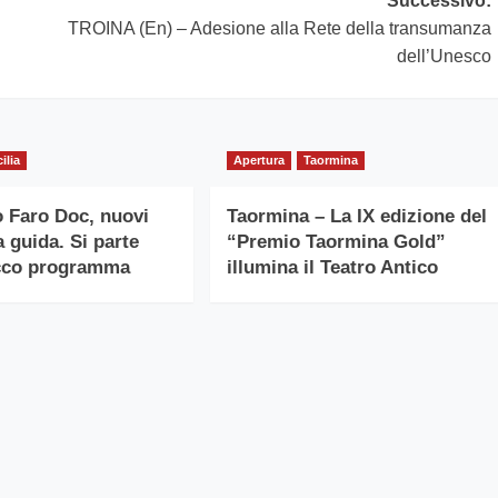
Successivo:
TROINA (En) – Adesione alla Rete della transumanza
dell’Unesco
cilia
Apertura
Taormina
 Faro Doc, nuovi
Taormina – La IX edizione del
la guida. Si parte
“Premio Taormina Gold”
icco programma
illumina il Teatro Antico