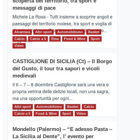
scoperta del territorio, tra sport e
la
Supermaratona
messaggi di pace
dell’Etna
Michele La Rosa - Tutti insieme a scoprire angoli e
paesaggi del territorio moiese, tra sport e voglia di
divertirsi insieme. Quest'anno Vivicittà ha visto...
Alcantara
Altri sport
Automobilismo
Basket
Calcio
Calcio a 5
Leggi
Etna
Food & Wine
Sport
Leggi tutto
di
Video
più
su
CASTIGLIONE DI SICILIA (Ct) – Il Borgo
MOIO
del Gusto, il tour tra sapori e vicoli
ALCANTARA
–
medievali
Vivicittà,
Il 6 – 7 – 8 dicembre Castiglione sarà una vera e
alla
propria vetrina delle delizie locali, non una sagra,
scoperta
ma una opportunità per ogni...
del
territorio,
Altri sport
Leggi
Automobilismo
Basket
Calcio
Leggi tutto
tra
di
Calcio a 5
Food & Wine
Sport
Video
sport
più
e
su
messaggi
Mondello (Palermo) – “E adesso Pasta –
CASTIGLIONE
di
La Sicilia al Dente”, l’ evento per
DI