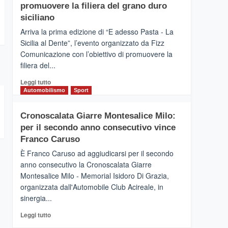
pace
SICILIA
promuovere la filiera del grano duro
(Ct)
siciliano
–
Arriva la prima edizione di “E adesso Pasta - La
Il
Sicilia al Dente”, l’evento organizzato da Fizz
Borgo
Comunicazione con l’obiettivo di promuovere la
del
Gusto,
filiera del...
il
Leggi
Leggi tutto
tour
di
Automobilismo
Sport
tra
più
sapori
su
e
Cronoscalata Giarre Montesalice Milo:
Mondello
vicoli
per il secondo anno consecutivo vince
(Palermo)
medievali
–
Franco Caruso
“E
È Franco Caruso ad aggiudicarsi per il secondo
adesso
anno consecutivo la Cronoscalata Giarre
Pasta
Montesalice Milo - Memorial Isidoro Di Grazia,
–
organizzata dall'Automobile Club Acireale, in
La
Sicilia
sinergia...
al
Leggi
Leggi tutto
Dente”,
di
l’