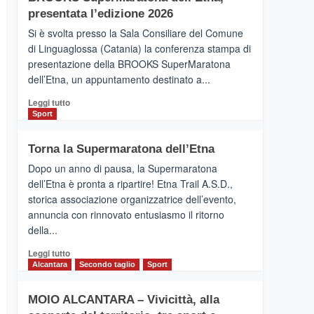
la
presentata l’edizione 2026
Finnair.
Si è svolta presso la Sala Consiliare del Comune
Al
di Linguaglossa (Catania) la conferenza stampa di
via
presentazione della BROOKS SuperMaratona
i
collegamenti
dell’Etna, un appuntamento destinato a...
Leggi
Leggi tutto
di
Sport
più
su
Torna la Supermaratona dell’Etna
BROOKS
SuperMaratona
Dopo un anno di pausa, la Supermaratona
dell’Etna,
dell’Etna è pronta a ripartire! Etna Trail A.S.D.,
presentata
storica associazione organizzatrice dell’evento,
l’edizione
annuncia con rinnovato entusiasmo il ritorno
2026
della...
Leggi
Leggi tutto
di
Alcantara
Secondo taglio
Sport
più
su
MOIO ALCANTARA – Vivicittà, alla
Torna