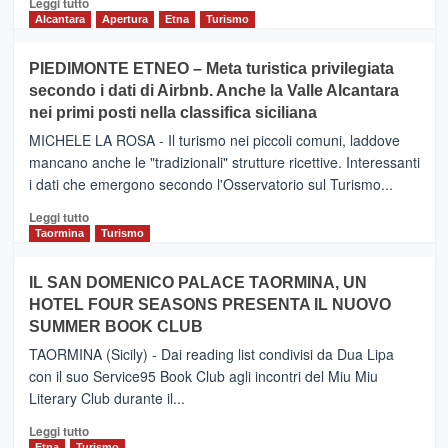
Leggi tutto
di
Alcantara
Apertura
Etna
Turismo
più
su
PIEDIMONTE ETNEO – Meta turistica privilegiata
CATANIA
secondo i dati di Airbnb. Anche la Valle Alcantara
–
nei primi posti nella classifica siciliana
Inaugurato
il
MICHELE LA ROSA - Il turismo nei piccoli comuni, laddove
nuovo
mancano anche le "tradizionali" strutture ricettive. Interessanti
collegamento
i dati che emergono secondo l'Osservatorio sul Turismo...
tra
Catania
Leggi
Leggi tutto
e
di
Taormina
Turismo
Zanzibar
più
operato
su
IL SAN DOMENICO PALACE TAORMINA, UN
da
PIEDIMONTE
Neos
HOTEL FOUR SEASONS PRESENTA IL NUOVO
ETNEO
SUMMER BOOK CLUB
–
Meta
TAORMINA (Sicily) - Dai reading list condivisi da Dua Lipa
turistica
con il suo Service95 Book Club agli incontri del Miu Miu
privilegiata
Literary Club durante il...
secondo
i
Leggi
Leggi tutto
dati
di
Etna
Turismo