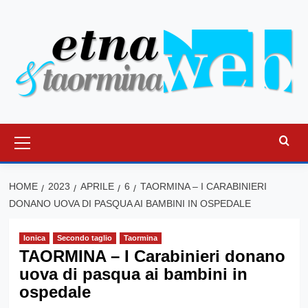
Vai
al
contenuto
Menu
principale
HOME
2023
APRILE
6
TAORMINA – I CARABINIERI
DONANO UOVA DI PASQUA AI BAMBINI IN OSPEDALE
Ionica
Secondo taglio
Taormina
TAORMINA – I Carabinieri donano
uova di pasqua ai bambini in
ospedale