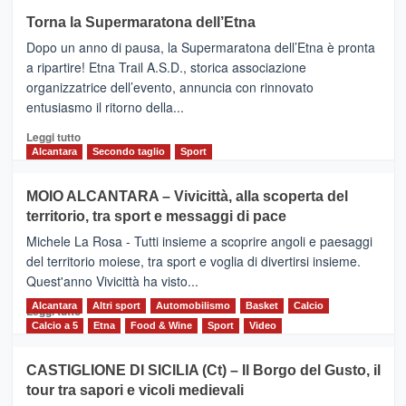
su
Torna la Supermaratona dell’Etna
BROOKS
Dopo un anno di pausa, la Supermaratona dell’Etna è pronta
SuperMaratona
dell’Etna,
a ripartire! Etna Trail A.S.D., storica associazione
presentata
organizzatrice dell’evento, annuncia con rinnovato
l’edizione
entusiasmo il ritorno della...
2026
Leggi
Leggi tutto
di
Alcantara
Secondo taglio
Sport
più
su
MOIO ALCANTARA – Vivicittà, alla scoperta del
Torna
territorio, tra sport e messaggi di pace
la
Supermaratona
Michele La Rosa - Tutti insieme a scoprire angoli e paesaggi
dell’Etna
del territorio moiese, tra sport e voglia di divertirsi insieme.
Quest'anno Vivicittà ha visto...
Alcantara
Leggi
Altri sport
Automobilismo
Basket
Calcio
Leggi tutto
di
Calcio a 5
Etna
Food & Wine
Sport
Video
più
su
CASTIGLIONE DI SICILIA (Ct) – Il Borgo del Gusto, il
MOIO
tour tra sapori e vicoli medievali
ALCANTARA