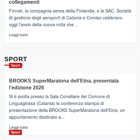
collegamenti
dell’enoturismo
–
sull’Etna
Ci
Finnair, la compagnia aerea della Finlandia, e la SAC, Società
siamo
di gestione degli aeroporti di Catania e Comiso celebrano
quasi….
oggi l'avvio della nuova rotta che...
pronti
per
Leggi
Leggi tutto
Contrade
di
dell’Etna
più
su
Da
SPORT
Catania
Sport
ad
Helsinki
BROOKS SuperMaratona dell’Etna, presentata
con
la
l’edizione 2026
Finnair.
Si è svolta presso la Sala Consiliare del Comune di
Al
Linguaglossa (Catania) la conferenza stampa di
via
presentazione della BROOKS SuperMaratona dell’Etna, un
i
appuntamento destinato a...
collegamenti
Leggi
Leggi tutto
di
Sport
più