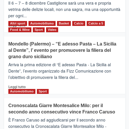
–
Il 6 – 7 – 8 dicembre Castiglione sarà una vera e propria
Vivicittà,
vetrina delle delizie locali, non una sagra, ma una opportunità
alla
per ogni...
scoperta
del
Altri sport
Leggi
Automobilismo
Basket
Calcio
Calcio a 5
Leggi tutto
territorio,
di
Food & Wine
Sport
Video
tra
più
sport
su
Mondello (Palermo) – “E adesso Pasta – La Sicilia
e
CASTIGLIONE
al Dente”, l’ evento per promuovere la filiera del
messaggi
DI
di
grano duro siciliano
SICILIA
pace
(Ct)
Arriva la prima edizione di “E adesso Pasta - La Sicilia al
–
Dente”, l’evento organizzato da Fizz Comunicazione con
Il
l’obiettivo di promuovere la filiera del...
Borgo
del
Leggi
Leggi tutto
Gusto,
di
Automobilismo
Sport
il
più
tour
su
Cronoscalata Giarre Montesalice Milo: per il
tra
Mondello
sapori
secondo anno consecutivo vince Franco Caruso
(Palermo)
e
–
È Franco Caruso ad aggiudicarsi per il secondo anno
vicoli
“E
consecutivo la Cronoscalata Giarre Montesalice Milo -
medievali