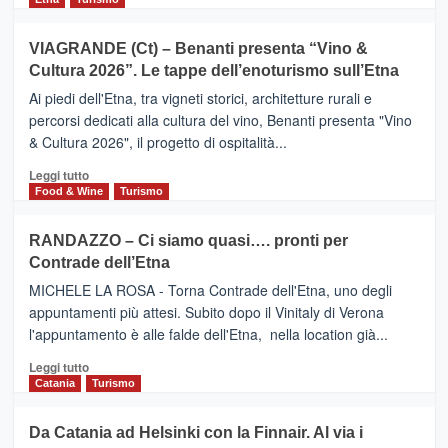
di
più
Airbnb.
su
VIAGRANDE (Ct) – Benanti presenta “Vino &
Anche
IL
la
Cultura 2026”. Le tappe dell’enoturismo sull’Etna
SAN
Valle
DOMENICO
Ai piedi dell'Etna, tra vigneti storici, architetture rurali e
Alcantara
PALACE
percorsi dedicati alla cultura del vino, Benanti presenta "Vino
nei
TAORMINA,
& Cultura 2026", il progetto di ospitalità...
primi
UN
posti
HOTEL
Leggi
Leggi tutto
nella
FOUR
di
Food & Wine
Turismo
classifica
SEASONS
più
siciliana
PRESENTA
su
RANDAZZO – Ci siamo quasi…. pronti per
IL
VIAGRANDE
Contrade dell’Etna
NUOVO
(Ct)
SUMMER
–
MICHELE LA ROSA - Torna Contrade dell'Etna, uno degli
BOOK
Benanti
appuntamenti più attesi. Subito dopo il Vinitaly di Verona
CLUB
presenta
l'appuntamento è alle falde dell'Etna, nella location già...
“Vino
&
Leggi
Leggi tutto
Cultura
di
Catania
Turismo
2026”.
più
Le
su
Da Catania ad Helsinki con la Finnair. Al via i
tappe
RANDAZZO