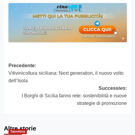
Navigazione
Precedente:
Vitivinicoltura siciliana: Next generation, il nuovo volto
articolo
dell’Isola
Successivo:
I Borghi di Sicilia fanno rete: sostenibilità e nuove
strategie di promozione
Altre storie
Taormina