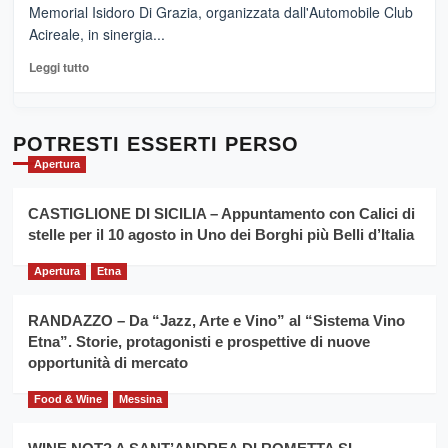
adesso
Memorial Isidoro Di Grazia, organizzata dall'Automobile Club
Pasta
Acireale, in sinergia...
–
La
Leggi
Leggi tutto
Sicilia
di
al
più
Dente”,
su
l’
Cronoscalata
POTRESTI ESSERTI PERSO
evento
Giarre
Apertura
per
Montesalice
promuovere
Milo:
la
CASTIGLIONE DI SICILIA – Appuntamento con Calici di
per
filiera
stelle per il 10 agosto in Uno dei Borghi più Belli d’Italia
il
del
secondo
grano
anno
Apertura
Etna
duro
consecutivo
siciliano
vince
RANDAZZO – Da “Jazz, Arte e Vino” al “Sistema Vino
Franco
Etna”. Storie, protagonisti e prospettive di nuove
Caruso
opportunità di mercato
Food & Wine
Messina