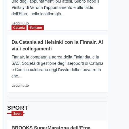
uno degli appuntamenti più attesi. Subito dopo il
presenta
Vinitaly di Verona l'appuntamento è alle falde
“Vino
dell'Etna, nella location già...
&
Cultura
Leggi
Leggi tutto
2026”.
di
Catania
Turismo
Le
più
tappe
su
Da Catania ad Helsinki con la Finnair. Al
dell’enoturismo
RANDAZZO
sull’Etna
via i collegamenti
–
Ci
Finnair, la compagnia aerea della Finlandia, e la
siamo
SAC, Società di gestione degli aeroporti di Catania
quasi….
e Comiso celebrano oggi l'avvio della nuova rotta
pronti
che...
per
Contrade
Leggi
Leggi tutto
dell’Etna
di
più
su
Da
SPORT
Catania
Sport
ad
Helsinki
BROOKS SuperMaratona dell’Etna,
con