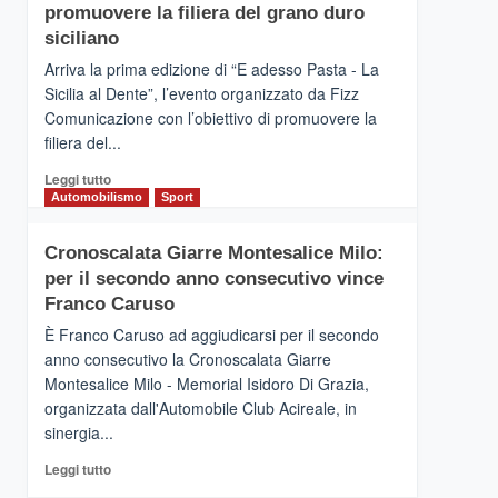
pace
SICILIA
promuovere la filiera del grano duro
(Ct)
siciliano
–
Arriva la prima edizione di “E adesso Pasta - La
Il
Sicilia al Dente”, l’evento organizzato da Fizz
Borgo
Comunicazione con l’obiettivo di promuovere la
del
Gusto,
filiera del...
il
Leggi
Leggi tutto
tour
di
Automobilismo
Sport
tra
più
sapori
su
e
Cronoscalata Giarre Montesalice Milo:
Mondello
vicoli
per il secondo anno consecutivo vince
(Palermo)
medievali
–
Franco Caruso
“E
È Franco Caruso ad aggiudicarsi per il secondo
adesso
anno consecutivo la Cronoscalata Giarre
Pasta
Montesalice Milo - Memorial Isidoro Di Grazia,
–
organizzata dall'Automobile Club Acireale, in
La
Sicilia
sinergia...
al
Leggi
Leggi tutto
Dente”,
di
l’