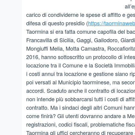
all’
carico di condividerne le spese di affitto e g
difesa di questo presidio (
https://taorminaweb
Taormina si era fatta comune capofila del ba
Francavilla di Sicilia, Gaggi, Gallodoro, Giar
Mongiuffi Melia, Motta Camastra, Roccafiorit
2016, hanno sottoscritto un protocollo di inte
locazione tra il Comune e la Società Immobili
i costi annui tra locazione e gestione siano ri
poi versati al Municipio taorminese, ma second
accordi. Scaduto anche il contratto di locaz
non intende più sobbarcarsi tutti i costi di af
contratto. Ma i sindaci degli altri Comuni han
come finirà? Gli utenti dovranno andare a Mes
registrazioni, codici fiscali, problematiche fis
Taormina gli uffici cercheranno di recuperare