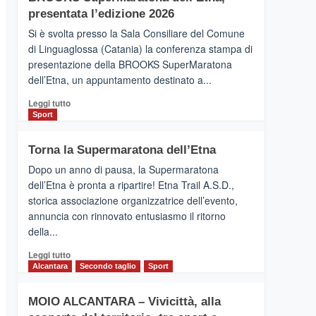
la
presentata l’edizione 2026
Finnair.
Si è svolta presso la Sala Consiliare del Comune
Al
di Linguaglossa (Catania) la conferenza stampa di
via
presentazione della BROOKS SuperMaratona
i
collegamenti
dell’Etna, un appuntamento destinato a...
Leggi
Leggi tutto
di
Sport
più
su
Torna la Supermaratona dell’Etna
BROOKS
SuperMaratona
Dopo un anno di pausa, la Supermaratona
dell’Etna,
dell’Etna è pronta a ripartire! Etna Trail A.S.D.,
presentata
storica associazione organizzatrice dell’evento,
l’edizione
annuncia con rinnovato entusiasmo il ritorno
2026
della...
Leggi
Leggi tutto
di
Alcantara
Secondo taglio
Sport
più
su
MOIO ALCANTARA – Vivicittà, alla
Torna