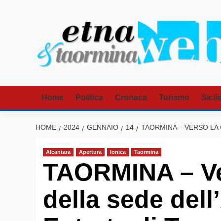
Vai
al
contenuto
Home
Politica
Cronaca
Turismo
Sicili
HOME
2024
GENNAIO
14
TAORMINA – VERSO LA 
Alcantara
Apertura
Ionica
Taormina
TAORMINA – Ve
della sede dell