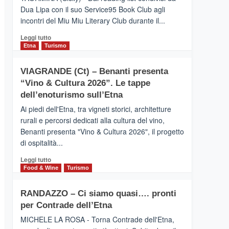
privilegiata
Dua Lipa con il suo Service95 Book Club agli
secondo
incontri del Miu Miu Literary Club durante il...
i
dati
Leggi
Leggi tutto
di
di
Etna
Turismo
Airbnb.
più
Anche
su
la
VIAGRANDE (Ct) – Benanti presenta
IL
Valle
“Vino & Cultura 2026”. Le tappe
SAN
Alcantara
DOMENICO
dell’enoturismo sull’Etna
nei
PALACE
primi
Ai piedi dell'Etna, tra vigneti storici, architetture
TAORMINA,
posti
rurali e percorsi dedicati alla cultura del vino,
UN
nella
Benanti presenta "Vino & Cultura 2026", il progetto
HOTEL
classifica
di ospitalità...
FOUR
siciliana
SEASONS
Leggi
Leggi tutto
PRESENTA
di
Food & Wine
Turismo
IL
più
NUOVO
su
SUMMER
RANDAZZO – Ci siamo quasi…. pronti
VIAGRANDE
BOOK
per Contrade dell’Etna
(Ct)
CLUB
–
MICHELE LA ROSA - Torna Contrade dell'Etna,
Benanti