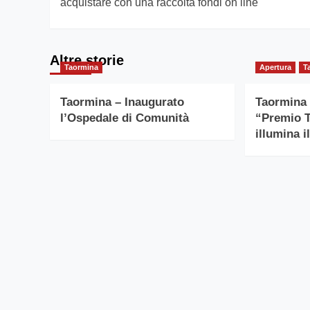
acquistare con una raccolta fondi on line
Altre storie
Taormina
Apertura
T
Taormina – Inaugurato
Taormina 
l’Ospedale di Comunità
“Premio 
illumina i