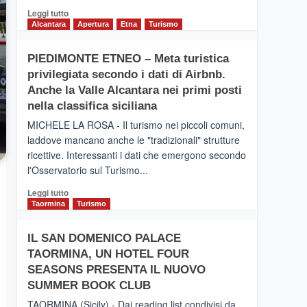
Leggi
Leggi tutto
di
Alcantara
Apertura
Etna
Turismo
più
su
PIEDIMONTE ETNEO – Meta turistica
CATANIA
privilegiata secondo i dati di Airbnb.
–
Inaugurato
Anche la Valle Alcantara nei primi posti
il
nella classifica siciliana
nuovo
MICHELE LA ROSA - Il turismo nei piccoli comuni,
collegamento
laddove mancano anche le "tradizionali" strutture
tra
ricettive. Interessanti i dati che emergono secondo
Catania
e
l'Osservatorio sul Turismo...
Zanzibar
Leggi
Leggi tutto
operato
di
Taormina
Turismo
da
più
Neos
su
IL SAN DOMENICO PALACE
PIEDIMONTE
TAORMINA, UN HOTEL FOUR
ETNEO
–
SEASONS PRESENTA IL NUOVO
Meta
SUMMER BOOK CLUB
turistica
TAORMINA (Sicily) - Dai reading list condivisi da