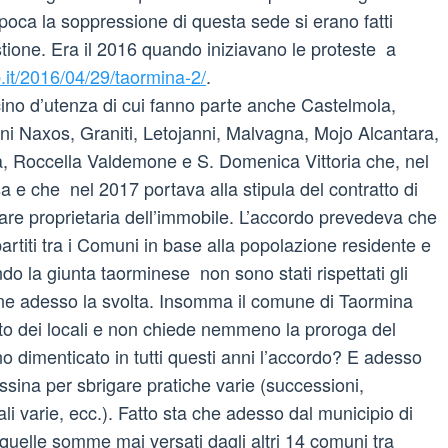
epoca la soppressione di questa sede si erano fatti
estione. Era il 2016 quando iniziavano le proteste a
.it/2016/04/29/taormina-2/
.
cino d’utenza di cui fanno parte anche Castelmola,
dini Naxos, Graniti, Letojanni, Malvagna, Mojo Alcantara,
a, Roccella Valdemone e S. Domenica Vittoria che, nel
sa e che nel 2017 portava alla stipula del contratto di
are proprietaria dell’immobile. L’accordo prevedeva che
partiti tra i Comuni in base alla popolazione residente e
o la giunta taorminese non sono stati rispettati gli
ione adesso la svolta. Insomma il comune di Taormina
fitto dei locali e non chiede nemmeno la proroga del
no dimenticato in tutti questi anni l’accordo? E adesso
sina per sbrigare pratiche varie (successioni,
cali varie, ecc.). Fatto sta che adesso dal municipio di
 quelle somme mai versati dagli altri 14 comuni tra