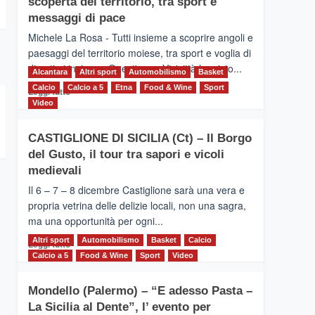
scoperta del territorio, tra sport e
la
Supermaratona
messaggi di pace
dell’Etna
Michele La Rosa - Tutti insieme a scoprire angoli e
paesaggi del territorio moiese, tra sport e voglia di
divertirsi insieme. Quest'anno Vivicittà ha visto...
Alcantara
Altri sport
Automobilismo
Basket
Calcio
Calcio a 5
Leggi
Etna
Food & Wine
Sport
Leggi tutto
di
Video
più
su
CASTIGLIONE DI SICILIA (Ct) – Il Borgo
MOIO
del Gusto, il tour tra sapori e vicoli
ALCANTARA
–
medievali
Vivicittà,
Il 6 – 7 – 8 dicembre Castiglione sarà una vera e
alla
propria vetrina delle delizie locali, non una sagra,
scoperta
ma una opportunità per ogni...
del
territorio,
Altri sport
Leggi
Automobilismo
Basket
Calcio
Leggi tutto
tra
di
Calcio a 5
Food & Wine
Sport
Video
sport
più
e
su
messaggi
Mondello (Palermo) – “E adesso Pasta –
CASTIGLIONE
di
La Sicilia al Dente”, l’ evento per
DI