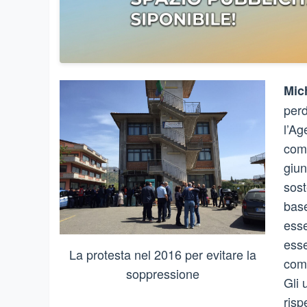
Mic
perd
l’Ag
comu
giun
sost
base
esse
esse
La protesta nel 2016 per evitare la
comp
soppressione
Gli 
risp