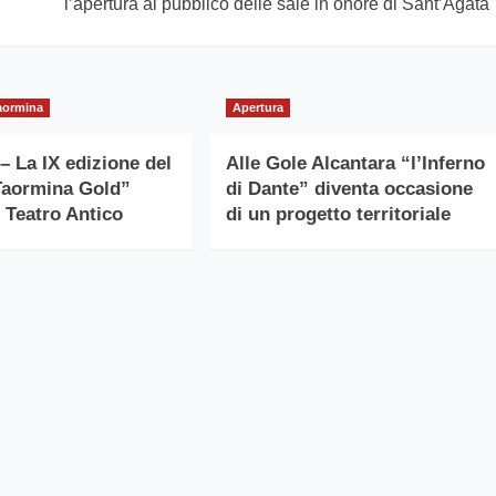
l’apertura al pubblico delle sale in onore di Sant’Agata
aormina
Apertura
– La IX edizione del
Alle Gole Alcantara “l’Inferno
Taormina Gold”
di Dante” diventa occasione
l Teatro Antico
di un progetto territoriale