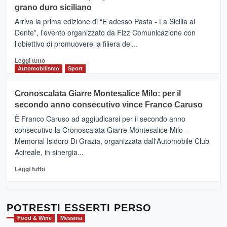
di
grano duro siciliano
SICILIA
pace
(Ct)
Arriva la prima edizione di “E adesso Pasta - La Sicilia al
–
Dente”, l’evento organizzato da Fizz Comunicazione con
Il
l’obiettivo di promuovere la filiera del...
Borgo
del
Leggi
Leggi tutto
Gusto,
di
Automobilismo
Sport
il
più
tour
su
Cronoscalata Giarre Montesalice Milo: per il
tra
Mondello
sapori
secondo anno consecutivo vince Franco Caruso
(Palermo)
e
–
È Franco Caruso ad aggiudicarsi per il secondo anno
vicoli
“E
consecutivo la Cronoscalata Giarre Montesalice Milo -
medievali
adesso
Memorial Isidoro Di Grazia, organizzata dall'Automobile Club
Pasta
Acireale, in sinergia...
–
La
Leggi
Leggi tutto
Sicilia
di
al
più
Dente”,
su
l’
Cronoscalata
POTRESTI ESSERTI PERSO
evento
Giarre
Food & Wine
Messina
per
Montesalice