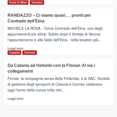
nella
FOUR
di
Food & Wine
Turismo
classifica
SEASONS
più
siciliana
PRESENTA
su
RANDAZZO – Ci siamo quasi…. pronti per
IL
VIAGRANDE
Contrade dell’Etna
NUOVO
(Ct)
SUMMER
–
MICHELE LA ROSA - Torna Contrade dell'Etna, uno degli
BOOK
Benanti
appuntamenti più attesi. Subito dopo il Vinitaly di Verona
CLUB
presenta
l'appuntamento è alle falde dell'Etna, nella location già...
“Vino
&
Leggi
Leggi tutto
Cultura
di
Catania
Turismo
2026”.
più
Le
su
Da Catania ad Helsinki con la Finnair. Al via i
tappe
RANDAZZO
collegamenti
dell’enoturismo
–
sull’Etna
Ci
Finnair, la compagnia aerea della Finlandia, e la SAC, Società
siamo
di gestione degli aeroporti di Catania e Comiso celebrano
quasi….
oggi l'avvio della nuova rotta che...
pronti
per
Leggi
Leggi tutto
Contrade
di
dell’Etna
più
su