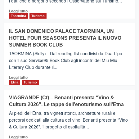
i dati che emergono secondo l'Osservatorio sul Turismo...
tra
Catania
Leggi
Leggi tutto
e
di
Taormina
Turismo
Zanzibar
più
operato
su
IL SAN DOMENICO PALACE TAORMINA, UN
da
PIEDIMONTE
Neos
HOTEL FOUR SEASONS PRESENTA IL NUOVO
ETNEO
SUMMER BOOK CLUB
–
Meta
TAORMINA (Sicily) - Dai reading list condivisi da Dua Lipa
turistica
con il suo Service95 Book Club agli incontri del Miu Miu
privilegiata
Literary Club durante il...
secondo
i
Leggi
Leggi tutto
dati
di
Etna
Turismo
di
più
Airbnb.
su
VIAGRANDE (Ct) – Benanti presenta “Vino &
Anche
IL
la
Cultura 2026”. Le tappe dell’enoturismo sull’Etna
SAN
Valle
DOMENICO
Ai piedi dell'Etna, tra vigneti storici, architetture rurali e
Alcantara
PALACE
percorsi dedicati alla cultura del vino, Benanti presenta "Vino
nei
TAORMINA,
& Cultura 2026", il progetto di ospitalità...
primi
UN
posti
HOTEL
Leggi
Leggi tutto