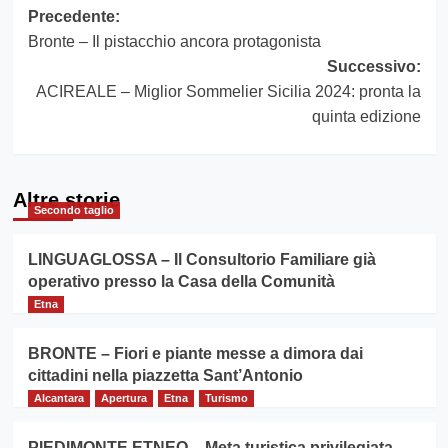
Navigazione
Precedente:
Bronte – Il pistacchio ancora protagonista
articolo
Successivo:
ACIREALE – Miglior Sommelier Sicilia 2024: pronta la
quinta edizione
Altre storie
Secondo taglio
LINGUAGLOSSA – Il Consultorio Familiare già
operativo presso la Casa della Comunità
Etna
BRONTE – Fiori e piante messe a dimora dai
cittadini nella piazzetta Sant’Antonio
Alcantara
Apertura
Etna
Turismo
PIEDIMONTE ETNEO – Meta turistica privilegiata