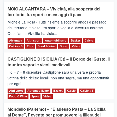
più
su
MOIO ALCANTARA – Vivicittà, alla scoperta del
Torna
territorio, tra sport e messaggi di pace
la
Supermaratona
Michele La Rosa - Tutti insieme a scoprire angoli e paesaggi
dell’Etna
del territorio moiese, tra sport e voglia di divertirsi insieme.
Quest'anno Vivicittà ha visto...
Alcantara
Leggi
Altri sport
Automobilismo
Basket
Calcio
Leggi tutto
di
Calcio a 5
Etna
Food & Wine
Sport
Video
più
su
CASTIGLIONE DI SICILIA (Ct) – Il Borgo del Gusto, il
MOIO
tour tra sapori e vicoli medievali
ALCANTARA
–
Il 6 – 7 – 8 dicembre Castiglione sarà una vera e propria
Vivicittà,
vetrina delle delizie locali, non una sagra, ma una opportunità
alla
per ogni...
scoperta
del
Altri sport
Leggi
Automobilismo
Basket
Calcio
Calcio a 5
Leggi tutto
territorio,
di
Food & Wine
Sport
Video
tra
più
sport
su
Mondello (Palermo) – “E adesso Pasta – La Sicilia
e
CASTIGLIONE
al Dente”, l’ evento per promuovere la filiera del
messaggi
DI