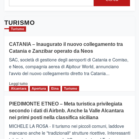
TURISMO
Turismo
CATANIA – Inaugurato il nuovo collegamento tra
Catania e Zanzibar operato da Neos
SAC, società di gestione degli aeroporti di Catania e Comiso,
e Neos, compagnia aerea di Alpitour World, annunciano
l'avvio del nuovo collegamento diretto tra Catania...
Leggi
Leggi tutto
di
Alcantara
Apertura
Etna
Turismo
più
su
PIEDIMONTE ETNEO – Meta turistica privilegiata
CATANIA
secondo i dati di Airbnb. Anche la Valle Alcantara
–
nei primi posti nella classifica siciliana
Inaugurato
il
MICHELE LA ROSA - Il turismo nei piccoli comuni, laddove
nuovo
mancano anche le "tradizionali" strutture ricettive. Interessanti
collegamento