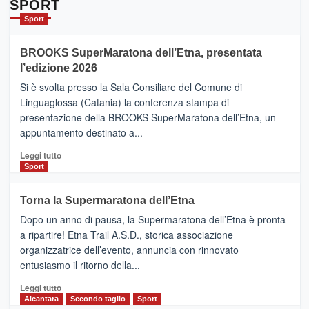
Da
SPORT
Catania
Sport
ad
Helsinki
BROOKS SuperMaratona dell’Etna, presentata
con
la
l’edizione 2026
Finnair.
Si è svolta presso la Sala Consiliare del Comune di
Al
Linguaglossa (Catania) la conferenza stampa di
via
presentazione della BROOKS SuperMaratona dell’Etna, un
i
appuntamento destinato a...
collegamenti
Leggi
Leggi tutto
di
Sport
più
su
Torna la Supermaratona dell’Etna
BROOKS
Dopo un anno di pausa, la Supermaratona dell’Etna è pronta
SuperMaratona
dell’Etna,
a ripartire! Etna Trail A.S.D., storica associazione
presentata
organizzatrice dell’evento, annuncia con rinnovato
l’edizione
entusiasmo il ritorno della...
2026
Leggi
Leggi tutto
di
Alcantara
Secondo taglio
Sport