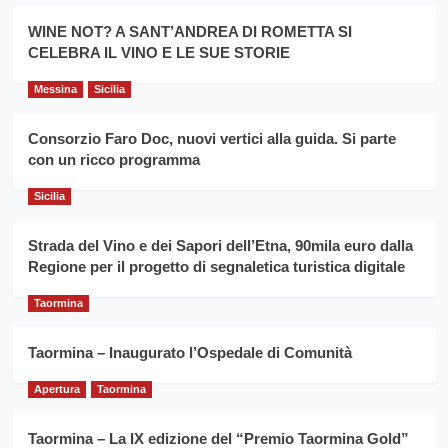
promuovere
Milo:
la
WINE NOT? A SANT’ANDREA DI ROMETTA SI
per
filiera
CELEBRA IL VINO E LE SUE STORIE
il
del
secondo
grano
anno
Messina
Sicilia
duro
consecutivo
siciliano
vince
Consorzio Faro Doc, nuovi vertici alla guida. Si parte
Franco
con un ricco programma
Caruso
Sicilia
Strada del Vino e dei Sapori dell’Etna, 90mila euro dalla
Regione per il progetto di segnaletica turistica digitale
Taormina
Taormina – Inaugurato l’Ospedale di Comunità
Apertura
Taormina
Taormina – La IX edizione del “Premio Taormina Gold”