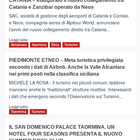
CATANIA – Inaugurato il nuovo collegamento tra
Catania e Zanzibar operato da Neos
SAC, società di gestione degli aeroporti di Catania e Comiso,
e Neos, compagnia aerea di Alpitour World, annunciano
l'avvio del nuovo collegamento diretto tra Catania...
Leggi
Leggi tutto
di
Alcantara
Apertura
Etna
Turismo
più
su
PIEDIMONTE ETNEO – Meta turistica privilegiata
CATANIA
secondo i dati di Airbnb. Anche la Valle Alcantara
–
nei primi posti nella classifica siciliana
Inaugurato
il
MICHELE LA ROSA - Il turismo nei piccoli comuni, laddove
nuovo
mancano anche le "tradizionali" strutture ricettive. Interessanti
collegamento
i dati che emergono secondo l'Osservatorio sul Turismo...
tra
Catania
Leggi
Leggi tutto
e
di
Taormina
Turismo
Zanzibar
più
operato
su
IL SAN DOMENICO PALACE TAORMINA, UN
da
PIEDIMONTE
Neos
HOTEL FOUR SEASONS PRESENTA IL NUOVO
ETNEO