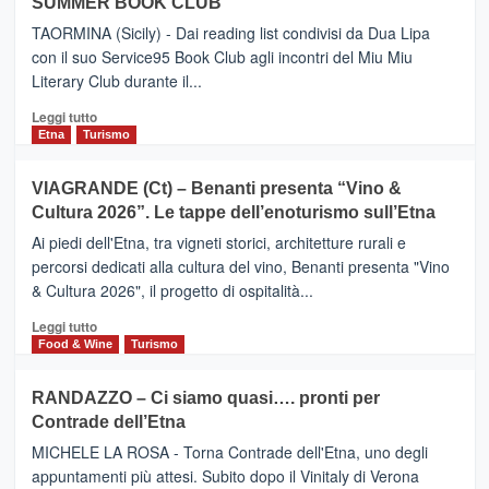
SUMMER BOOK CLUB
–
Meta
TAORMINA (Sicily) - Dai reading list condivisi da Dua Lipa
turistica
con il suo Service95 Book Club agli incontri del Miu Miu
privilegiata
Literary Club durante il...
secondo
i
Leggi
Leggi tutto
dati
di
Etna
Turismo
di
più
Airbnb.
su
VIAGRANDE (Ct) – Benanti presenta “Vino &
Anche
IL
la
Cultura 2026”. Le tappe dell’enoturismo sull’Etna
SAN
Valle
DOMENICO
Ai piedi dell'Etna, tra vigneti storici, architetture rurali e
Alcantara
PALACE
percorsi dedicati alla cultura del vino, Benanti presenta "Vino
nei
TAORMINA,
& Cultura 2026", il progetto di ospitalità...
primi
UN
posti
HOTEL
Leggi
Leggi tutto
nella
FOUR
di
Food & Wine
Turismo
classifica
SEASONS
più
siciliana
PRESENTA
su
RANDAZZO – Ci siamo quasi…. pronti per
IL
VIAGRANDE
Contrade dell’Etna
NUOVO
(Ct)
SUMMER
–
MICHELE LA ROSA - Torna Contrade dell'Etna, uno degli
BOOK
Benanti
appuntamenti più attesi. Subito dopo il Vinitaly di Verona
CLUB
presenta