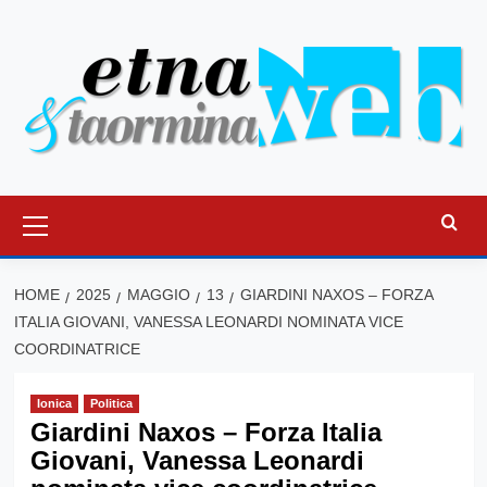
Vai
al
contenuto
Menu
principale
HOME
2025
MAGGIO
13
GIARDINI NAXOS – FORZA
ITALIA GIOVANI, VANESSA LEONARDI NOMINATA VICE
COORDINATRICE
Ionica
Politica
Giardini Naxos – Forza Italia
Giovani, Vanessa Leonardi