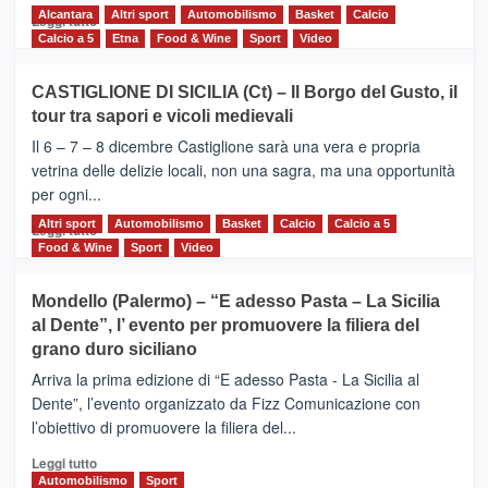
Alcantara
Leggi
Altri sport
Automobilismo
Basket
Calcio
Leggi tutto
di
Calcio a 5
Etna
Food & Wine
Sport
Video
più
su
CASTIGLIONE DI SICILIA (Ct) – Il Borgo del Gusto, il
MOIO
tour tra sapori e vicoli medievali
ALCANTARA
–
Il 6 – 7 – 8 dicembre Castiglione sarà una vera e propria
Vivicittà,
vetrina delle delizie locali, non una sagra, ma una opportunità
alla
per ogni...
scoperta
del
Altri sport
Leggi
Automobilismo
Basket
Calcio
Calcio a 5
Leggi tutto
territorio,
di
Food & Wine
Sport
Video
tra
più
sport
su
Mondello (Palermo) – “E adesso Pasta – La Sicilia
e
CASTIGLIONE
al Dente”, l’ evento per promuovere la filiera del
messaggi
DI
di
grano duro siciliano
SICILIA
pace
(Ct)
Arriva la prima edizione di “E adesso Pasta - La Sicilia al
–
Dente”, l’evento organizzato da Fizz Comunicazione con
Il
l’obiettivo di promuovere la filiera del...
Borgo
del
Leggi
Leggi tutto
Gusto,
di
Automobilismo
Sport