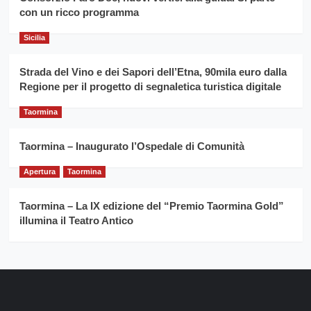
Franco
con un ricco programma
Caruso
Sicilia
Strada del Vino e dei Sapori dell’Etna, 90mila euro dalla
Regione per il progetto di segnaletica turistica digitale
Taormina
Taormina – Inaugurato l’Ospedale di Comunità
Apertura
Taormina
Taormina – La IX edizione del “Premio Taormina Gold”
illumina il Teatro Antico