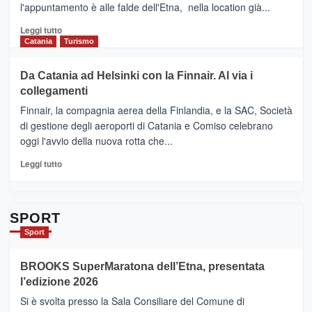
l'appuntamento è alle falde dell'Etna, nella location già...
“Vino
&
Leggi
Leggi tutto
Cultura
di
Catania
Turismo
2026”.
più
Le
su
Da Catania ad Helsinki con la Finnair. Al via i
tappe
RANDAZZO
collegamenti
dell’enoturismo
–
sull’Etna
Ci
Finnair, la compagnia aerea della Finlandia, e la SAC, Società
siamo
di gestione degli aeroporti di Catania e Comiso celebrano
quasi….
oggi l'avvio della nuova rotta che...
pronti
per
Leggi
Leggi tutto
Contrade
di
dell’Etna
più
su
Da
SPORT
Catania
Sport
ad
Helsinki
BROOKS SuperMaratona dell’Etna, presentata
con
la
l’edizione 2026
Finnair.
Si è svolta presso la Sala Consiliare del Comune di
Al