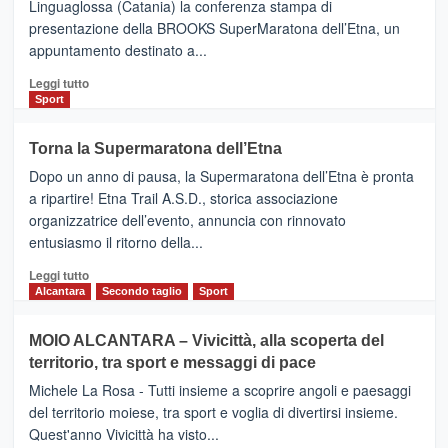
Linguaglossa (Catania) la conferenza stampa di
via
presentazione della BROOKS SuperMaratona dell’Etna, un
i
appuntamento destinato a...
collegamenti
Leggi
Leggi tutto
di
Sport
più
su
Torna la Supermaratona dell’Etna
BROOKS
Dopo un anno di pausa, la Supermaratona dell’Etna è pronta
SuperMaratona
dell’Etna,
a ripartire! Etna Trail A.S.D., storica associazione
presentata
organizzatrice dell’evento, annuncia con rinnovato
l’edizione
entusiasmo il ritorno della...
2026
Leggi
Leggi tutto
di
Alcantara
Secondo taglio
Sport
più
su
MOIO ALCANTARA – Vivicittà, alla scoperta del
Torna
territorio, tra sport e messaggi di pace
la
Supermaratona
Michele La Rosa - Tutti insieme a scoprire angoli e paesaggi
dell’Etna
del territorio moiese, tra sport e voglia di divertirsi insieme.
Quest'anno Vivicittà ha visto...