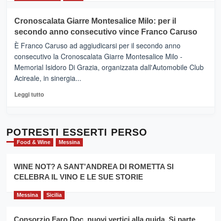
il
più
tour
su
Cronoscalata Giarre Montesalice Milo: per il
tra
Mondello
sapori
secondo anno consecutivo vince Franco Caruso
(Palermo)
e
–
È Franco Caruso ad aggiudicarsi per il secondo anno
vicoli
“E
consecutivo la Cronoscalata Giarre Montesalice Milo -
medievali
adesso
Memorial Isidoro Di Grazia, organizzata dall'Automobile Club
Pasta
Acireale, in sinergia...
–
La
Leggi
Leggi tutto
Sicilia
di
al
più
Dente”,
su
l’
Cronoscalata
POTRESTI ESSERTI PERSO
evento
Giarre
Food & Wine
Messina
per
Montesalice
promuovere
Milo:
la
WINE NOT? A SANT’ANDREA DI ROMETTA SI
per
filiera
CELEBRA IL VINO E LE SUE STORIE
il
del
secondo
grano
anno
Messina
Sicilia
duro
consecutivo
siciliano
vince
Consorzio Faro Doc, nuovi vertici alla guida. Si parte