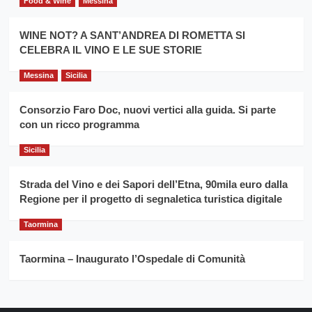
consecutivo
Food & Wine
Messina
siciliano
vince
Franco
WINE NOT? A SANT’ANDREA DI ROMETTA SI
Caruso
CELEBRA IL VINO E LE SUE STORIE
Messina
Sicilia
Consorzio Faro Doc, nuovi vertici alla guida. Si parte
con un ricco programma
Sicilia
Strada del Vino e dei Sapori dell’Etna, 90mila euro dalla
Regione per il progetto di segnaletica turistica digitale
Taormina
Taormina – Inaugurato l’Ospedale di Comunità