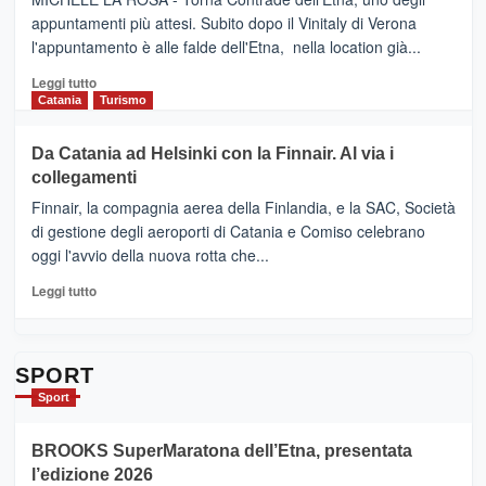
BOOK
Benanti
appuntamenti più attesi. Subito dopo il Vinitaly di Verona
CLUB
presenta
l'appuntamento è alle falde dell'Etna, nella location già...
“Vino
&
Leggi
Leggi tutto
Cultura
di
Catania
Turismo
2026”.
più
Le
su
Da Catania ad Helsinki con la Finnair. Al via i
tappe
RANDAZZO
collegamenti
dell’enoturismo
–
sull’Etna
Ci
Finnair, la compagnia aerea della Finlandia, e la SAC, Società
siamo
di gestione degli aeroporti di Catania e Comiso celebrano
quasi….
oggi l'avvio della nuova rotta che...
pronti
per
Leggi
Leggi tutto
Contrade
di
dell’Etna
più
su
Da
SPORT
Catania
Sport
ad
Helsinki
BROOKS SuperMaratona dell’Etna, presentata
con
la
l’edizione 2026