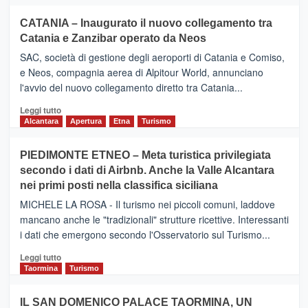
CATANIA – Inaugurato il nuovo collegamento tra
Catania e Zanzibar operato da Neos
SAC, società di gestione degli aeroporti di Catania e Comiso,
e Neos, compagnia aerea di Alpitour World, annunciano
l'avvio del nuovo collegamento diretto tra Catania...
Leggi
Leggi tutto
di
Alcantara
Apertura
Etna
Turismo
più
su
PIEDIMONTE ETNEO – Meta turistica privilegiata
CATANIA
secondo i dati di Airbnb. Anche la Valle Alcantara
–
nei primi posti nella classifica siciliana
Inaugurato
il
MICHELE LA ROSA - Il turismo nei piccoli comuni, laddove
nuovo
mancano anche le "tradizionali" strutture ricettive. Interessanti
collegamento
i dati che emergono secondo l'Osservatorio sul Turismo...
tra
Catania
Leggi
Leggi tutto
e
di
Taormina
Turismo
Zanzibar
più
operato
su
IL SAN DOMENICO PALACE TAORMINA, UN
da
PIEDIMONTE