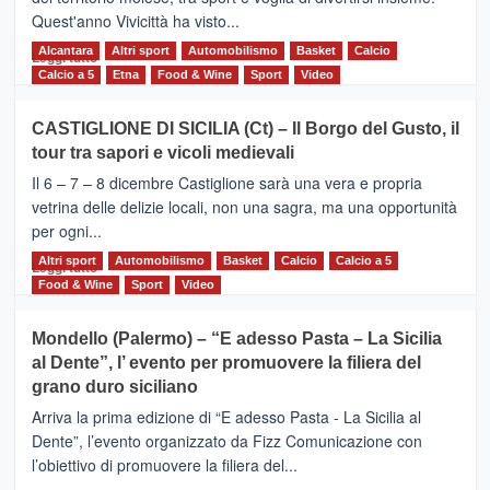
Quest'anno Vivicittà ha visto...
Alcantara
Leggi
Altri sport
Automobilismo
Basket
Calcio
Leggi tutto
di
Calcio a 5
Etna
Food & Wine
Sport
Video
più
su
CASTIGLIONE DI SICILIA (Ct) – Il Borgo del Gusto, il
MOIO
tour tra sapori e vicoli medievali
ALCANTARA
–
Il 6 – 7 – 8 dicembre Castiglione sarà una vera e propria
Vivicittà,
vetrina delle delizie locali, non una sagra, ma una opportunità
alla
per ogni...
scoperta
del
Altri sport
Leggi
Automobilismo
Basket
Calcio
Calcio a 5
Leggi tutto
territorio,
di
Food & Wine
Sport
Video
tra
più
sport
su
Mondello (Palermo) – “E adesso Pasta – La Sicilia
e
CASTIGLIONE
al Dente”, l’ evento per promuovere la filiera del
messaggi
DI
di
grano duro siciliano
SICILIA
pace
(Ct)
Arriva la prima edizione di “E adesso Pasta - La Sicilia al
–
Dente”, l’evento organizzato da Fizz Comunicazione con
Il
l’obiettivo di promuovere la filiera del...
Borgo