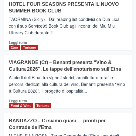
Neos
HOTEL FOUR SEASONS PRESENTA IL NUOVO
ETNEO
SUMMER BOOK CLUB
–
Meta
TAORMINA (Sicily) - Dai reading list condivisi da Dua Lipa
turistica
con il suo Service95 Book Club agli incontri del Miu Miu
privilegiata
Literary Club durante il...
secondo
i
Leggi
Leggi tutto
dati
di
Etna
Turismo
di
più
Airbnb.
su
VIAGRANDE (Ct) – Benanti presenta “Vino &
Anche
IL
la
Cultura 2026”. Le tappe dell’enoturismo sull’Etna
SAN
Valle
DOMENICO
Ai piedi dell'Etna, tra vigneti storici, architetture rurali e
Alcantara
PALACE
percorsi dedicati alla cultura del vino, Benanti presenta "Vino
nei
TAORMINA,
& Cultura 2026", il progetto di ospitalità...
primi
UN
posti
HOTEL
Leggi
Leggi tutto
nella
FOUR
di
Food & Wine
Turismo
classifica
SEASONS
più
siciliana
PRESENTA
su
RANDAZZO – Ci siamo quasi…. pronti per
IL
VIAGRANDE
Contrade dell’Etna
NUOVO
(Ct)
SUMMER
–
MICHELE LA ROSA - Torna Contrade dell'Etna, uno degli