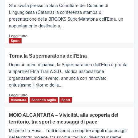
Finnair.
Si è svolta presso la Sala Consiliare del Comune di
Al
Linguaglossa (Catania) la conferenza stampa di
via
presentazione della BROOKS SuperMaratona dell’Etna, un
i
appuntamento destinato a...
collegamenti
Leggi
Leggi tutto
di
Sport
più
su
Torna la Supermaratona dell’Etna
BROOKS
Dopo un anno di pausa, la Supermaratona dell’Etna è pronta
SuperMaratona
dell’Etna,
a ripartire! Etna Trail A.S.D., storica associazione
presentata
organizzatrice dell’evento, annuncia con rinnovato
l’edizione
entusiasmo il ritorno della...
2026
Leggi
Leggi tutto
di
Alcantara
Secondo taglio
Sport
più
su
MOIO ALCANTARA – Vivicittà, alla scoperta del
Torna
territorio, tra sport e messaggi di pace
la
Supermaratona
Michele La Rosa - Tutti insieme a scoprire angoli e paesaggi
dell’Etna
del territorio moiese, tra sport e voglia di divertirsi insieme.