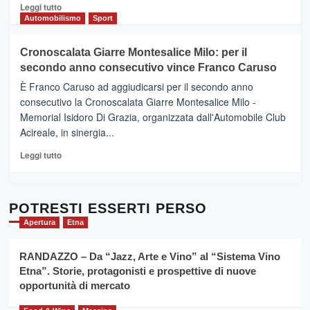
del
Leggi
Leggi tutto
Gusto,
di
Automobilismo
Sport
il
più
tour
su
Cronoscalata Giarre Montesalice Milo: per il
tra
Mondello
sapori
secondo anno consecutivo vince Franco Caruso
(Palermo)
e
–
È Franco Caruso ad aggiudicarsi per il secondo anno
vicoli
“E
consecutivo la Cronoscalata Giarre Montesalice Milo -
medievali
adesso
Memorial Isidoro Di Grazia, organizzata dall'Automobile Club
Pasta
Acireale, in sinergia...
–
La
Leggi
Leggi tutto
Sicilia
di
al
più
Dente”,
su
l’
Cronoscalata
POTRESTI ESSERTI PERSO
evento
Giarre
Apertura
Etna
per
Montesalice
promuovere
Milo:
la
RANDAZZO – Da “Jazz, Arte e Vino” al “Sistema Vino
per
filiera
Etna”. Storie, protagonisti e prospettive di nuove
il
del
secondo
opportunità di mercato
grano
anno
duro