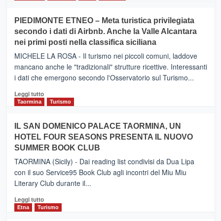
più
su
PIEDIMONTE ETNEO – Meta turistica privilegiata
CATANIA
secondo i dati di Airbnb. Anche la Valle Alcantara
–
nei primi posti nella classifica siciliana
Inaugurato
il
MICHELE LA ROSA - Il turismo nei piccoli comuni, laddove
nuovo
mancano anche le "tradizionali" strutture ricettive. Interessanti
collegamento
i dati che emergono secondo l'Osservatorio sul Turismo...
tra
Catania
Leggi
Leggi tutto
e
di
Taormina
Turismo
Zanzibar
più
operato
su
IL SAN DOMENICO PALACE TAORMINA, UN
da
PIEDIMONTE
Neos
HOTEL FOUR SEASONS PRESENTA IL NUOVO
ETNEO
SUMMER BOOK CLUB
–
Meta
TAORMINA (Sicily) - Dai reading list condivisi da Dua Lipa
turistica
con il suo Service95 Book Club agli incontri del Miu Miu
privilegiata
Literary Club durante il...
secondo
i
Leggi
Leggi tutto
dati
di
Etna
Turismo
di
più