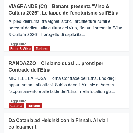
Airbnb.
su
VIAGRANDE (Ct) – Benanti presenta “Vino &
Anche
IL
la
Cultura 2026”. Le tappe dell’enoturismo sull’Etna
SAN
Valle
DOMENICO
Ai piedi dell'Etna, tra vigneti storici, architetture rurali e
Alcantara
PALACE
percorsi dedicati alla cultura del vino, Benanti presenta "Vino
nei
TAORMINA,
& Cultura 2026", il progetto di ospitalità...
primi
UN
posti
HOTEL
Leggi
Leggi tutto
nella
FOUR
di
Food & Wine
Turismo
classifica
SEASONS
più
siciliana
PRESENTA
su
RANDAZZO – Ci siamo quasi…. pronti per
IL
VIAGRANDE
Contrade dell’Etna
NUOVO
(Ct)
SUMMER
–
MICHELE LA ROSA - Torna Contrade dell'Etna, uno degli
BOOK
Benanti
appuntamenti più attesi. Subito dopo il Vinitaly di Verona
CLUB
presenta
l'appuntamento è alle falde dell'Etna, nella location già...
“Vino
&
Leggi
Leggi tutto
Cultura
di
Catania
Turismo
2026”.
più
Le
su
Da Catania ad Helsinki con la Finnair. Al via i
tappe
RANDAZZO
collegamenti
dell’enoturismo
–