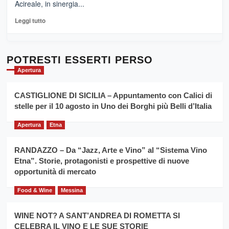
Acireale, in sinergia...
–
La
Leggi
Leggi tutto
Sicilia
di
al
più
Dente”,
su
l’
Cronoscalata
POTRESTI ESSERTI PERSO
evento
Giarre
Apertura
per
Montesalice
promuovere
Milo:
la
CASTIGLIONE DI SICILIA – Appuntamento con Calici di
per
filiera
stelle per il 10 agosto in Uno dei Borghi più Belli d’Italia
il
del
secondo
grano
anno
Apertura
Etna
duro
consecutivo
siciliano
vince
RANDAZZO – Da “Jazz, Arte e Vino” al “Sistema Vino
Franco
Etna”. Storie, protagonisti e prospettive di nuove
Caruso
opportunità di mercato
Food & Wine
Messina
WINE NOT? A SANT’ANDREA DI ROMETTA SI
CELEBRA IL VINO E LE SUE STORIE