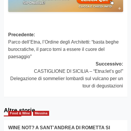
Navigazione
Precedente:
Parco dell’Etna, l’Ordine degli Architetti: “basta beghe
articolo
burocratiche, il parco torni a essere il cuore del
paesaggio”
Successivo:
CASTIGLIONE DI SICILIA – “Etna:let’s go!”
Delegazione di sommelier lombardi sul vulcano per un
tour di degustazioni
Altre storie
Food & Wine
Messina
WINE NOT? A SANT’ANDREA DI ROMETTA SI