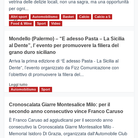
vetrina delle delizie locali, non una sagra, ma una opportunità
alla
per ogni...
scoperta
del
Altri sport
Leggi
Automobilismo
Basket
Calcio
Calcio a 5
Leggi tutto
territorio,
di
Food & Wine
Sport
Video
tra
più
sport
su
Mondello (Palermo) – “E adesso Pasta – La Sicilia
e
CASTIGLIONE
al Dente”, l’ evento per promuovere la filiera del
messaggi
DI
di
grano duro siciliano
SICILIA
pace
(Ct)
Arriva la prima edizione di “E adesso Pasta - La Sicilia al
–
Dente”, l’evento organizzato da Fizz Comunicazione con
Il
l’obiettivo di promuovere la filiera del...
Borgo
del
Leggi
Leggi tutto
Gusto,
di
Automobilismo
Sport
il
più
tour
su
Cronoscalata Giarre Montesalice Milo: per il
tra
Mondello
sapori
secondo anno consecutivo vince Franco Caruso
(Palermo)
e
–
È Franco Caruso ad aggiudicarsi per il secondo anno
vicoli
“E
consecutivo la Cronoscalata Giarre Montesalice Milo -
medievali
adesso
Memorial Isidoro Di Grazia, organizzata dall'Automobile Club
Pasta