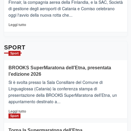
sull’Etna
Ci
Finnair, la compagnia aerea della Finlandia, e la SAC, Società
siamo
di gestione degli aeroporti di Catania e Comiso celebrano
quasi….
oggi l'avvio della nuova rotta che...
pronti
per
Leggi
Leggi tutto
Contrade
di
dell’Etna
più
su
Da
SPORT
Catania
Sport
ad
Helsinki
BROOKS SuperMaratona dell’Etna, presentata
con
la
l’edizione 2026
Finnair.
Si è svolta presso la Sala Consiliare del Comune di
Al
Linguaglossa (Catania) la conferenza stampa di
via
presentazione della BROOKS SuperMaratona dell’Etna, un
i
appuntamento destinato a...
collegamenti
Leggi
Leggi tutto
di
Sport
più
su
Torna la Supermaratona dell’Etna