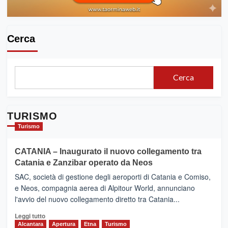
Cerca
Cerca
TURISMO
Turismo
CATANIA – Inaugurato il nuovo collegamento tra
Catania e Zanzibar operato da Neos
SAC, società di gestione degli aeroporti di Catania e Comiso,
e Neos, compagnia aerea di Alpitour World, annunciano
l'avvio del nuovo collegamento diretto tra Catania...
Leggi
Leggi tutto
di
Alcantara
Apertura
Etna
Turismo