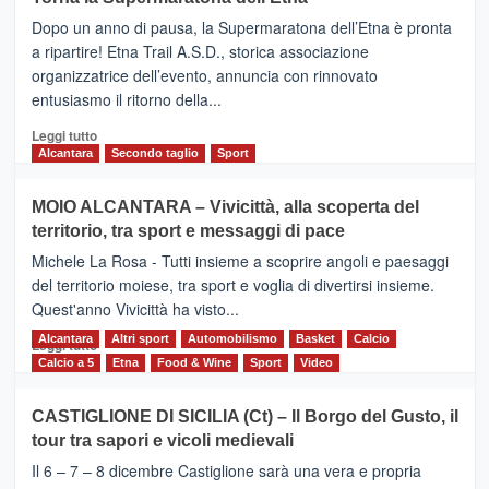
BROOKS
Dopo un anno di pausa, la Supermaratona dell’Etna è pronta
SuperMaratona
dell’Etna,
a ripartire! Etna Trail A.S.D., storica associazione
presentata
organizzatrice dell’evento, annuncia con rinnovato
l’edizione
entusiasmo il ritorno della...
2026
Leggi
Leggi tutto
di
Alcantara
Secondo taglio
Sport
più
su
MOIO ALCANTARA – Vivicittà, alla scoperta del
Torna
territorio, tra sport e messaggi di pace
la
Supermaratona
Michele La Rosa - Tutti insieme a scoprire angoli e paesaggi
dell’Etna
del territorio moiese, tra sport e voglia di divertirsi insieme.
Quest'anno Vivicittà ha visto...
Alcantara
Leggi
Altri sport
Automobilismo
Basket
Calcio
Leggi tutto
di
Calcio a 5
Etna
Food & Wine
Sport
Video
più
su
CASTIGLIONE DI SICILIA (Ct) – Il Borgo del Gusto, il
MOIO
tour tra sapori e vicoli medievali
ALCANTARA
–
Il 6 – 7 – 8 dicembre Castiglione sarà una vera e propria
Vivicittà,