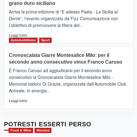
di
grano duro siciliano
SICILIA
pace
(Ct)
Arriva la prima edizione di “E adesso Pasta - La Sicilia al
–
Dente”, l’evento organizzato da Fizz Comunicazione con
Il
l’obiettivo di promuovere la filiera del...
Borgo
del
Leggi
Leggi tutto
Gusto,
di
Automobilismo
Sport
il
più
tour
su
Cronoscalata Giarre Montesalice Milo: per il
tra
Mondello
sapori
secondo anno consecutivo vince Franco Caruso
(Palermo)
e
–
È Franco Caruso ad aggiudicarsi per il secondo anno
vicoli
“E
consecutivo la Cronoscalata Giarre Montesalice Milo -
medievali
adesso
Memorial Isidoro Di Grazia, organizzata dall'Automobile Club
Pasta
Acireale, in sinergia...
–
La
Leggi
Leggi tutto
Sicilia
di
al
più
Dente”,
su
l’
Cronoscalata
POTRESTI ESSERTI PERSO
evento
Giarre
Food & Wine
Messina
per
Montesalice