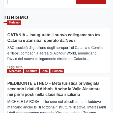
TURISMO
Turismo
CATANIA – Inaugurato il nuovo collegamento tra
Catania e Zanzibar operato da Neos
SAC, società di gestione degli aeroporti di Catania e Comiso,
e Neos, compagnia aerea di Alpitour World, annunciano
l'avvio del nuovo collegamento diretto tra Catania...
Leggi
Leggi tutto
di
Alcantara
Apertura
Etna
Turismo
più
su
PIEDIMONTE ETNEO – Meta turistica privilegiata
CATANIA
secondo i dati di Airbnb. Anche la Valle Alcantara
–
nei primi posti nella classifica siciliana
Inaugurato
il
MICHELE LA ROSA - Il turismo nei piccoli comuni, laddove
nuovo
mancano anche le "tradizionali" strutture ricettive. Interessanti
collegamento
i dati che emergono secondo l'Osservatorio sul Turismo...