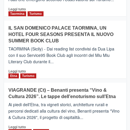
tra
Catania
Leggi
Leggi tutto
e
di
Taormina
Turismo
Zanzibar
più
operato
su
IL SAN DOMENICO PALACE TAORMINA, UN
da
PIEDIMONTE
Neos
HOTEL FOUR SEASONS PRESENTA IL NUOVO
ETNEO
SUMMER BOOK CLUB
–
Meta
TAORMINA (Sicily) - Dai reading list condivisi da Dua Lipa
turistica
con il suo Service95 Book Club agli incontri del Miu Miu
privilegiata
Literary Club durante il...
secondo
i
Leggi
Leggi tutto
dati
di
Etna
Turismo
di
più
Airbnb.
su
VIAGRANDE (Ct) – Benanti presenta “Vino &
Anche
IL
la
Cultura 2026”. Le tappe dell’enoturismo sull’Etna
SAN
Valle
DOMENICO
Ai piedi dell'Etna, tra vigneti storici, architetture rurali e
Alcantara
PALACE
percorsi dedicati alla cultura del vino, Benanti presenta "Vino
nei
TAORMINA,
& Cultura 2026", il progetto di ospitalità...
primi
UN
posti
HOTEL
Leggi
Leggi tutto
nella