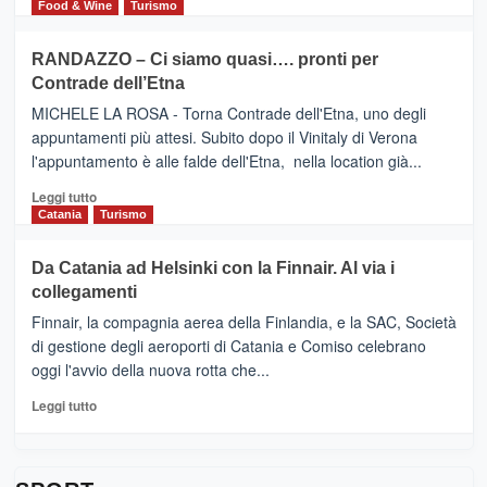
FOUR
di
Food & Wine
Turismo
classifica
SEASONS
più
siciliana
PRESENTA
su
RANDAZZO – Ci siamo quasi…. pronti per
IL
VIAGRANDE
Contrade dell’Etna
NUOVO
(Ct)
SUMMER
–
MICHELE LA ROSA - Torna Contrade dell'Etna, uno degli
BOOK
Benanti
appuntamenti più attesi. Subito dopo il Vinitaly di Verona
CLUB
presenta
l'appuntamento è alle falde dell'Etna, nella location già...
“Vino
&
Leggi
Leggi tutto
Cultura
di
Catania
Turismo
2026”.
più
Le
su
Da Catania ad Helsinki con la Finnair. Al via i
tappe
RANDAZZO
collegamenti
dell’enoturismo
–
sull’Etna
Ci
Finnair, la compagnia aerea della Finlandia, e la SAC, Società
siamo
di gestione degli aeroporti di Catania e Comiso celebrano
quasi….
oggi l'avvio della nuova rotta che...
pronti
per
Leggi
Leggi tutto
Contrade
di
dell’Etna
più
su
Da