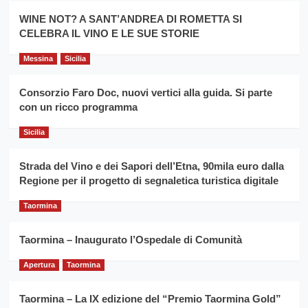
promuovere
Milo:
la
WINE NOT? A SANT’ANDREA DI ROMETTA SI
per
filiera
CELEBRA IL VINO E LE SUE STORIE
il
del
secondo
grano
anno
Messina
Sicilia
duro
consecutivo
siciliano
vince
Consorzio Faro Doc, nuovi vertici alla guida. Si parte
Franco
con un ricco programma
Caruso
Sicilia
Strada del Vino e dei Sapori dell’Etna, 90mila euro dalla
Regione per il progetto di segnaletica turistica digitale
Taormina
Taormina – Inaugurato l’Ospedale di Comunità
Apertura
Taormina
Taormina – La IX edizione del “Premio Taormina Gold”