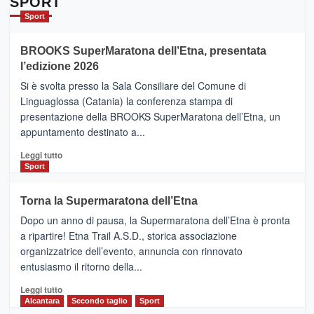
SPORT
Catania
Sport
ad
Helsinki
BROOKS SuperMaratona dell’Etna, presentata
con
la
l’edizione 2026
Finnair.
Si è svolta presso la Sala Consiliare del Comune di
Al
Linguaglossa (Catania) la conferenza stampa di
via
presentazione della BROOKS SuperMaratona dell’Etna, un
i
appuntamento destinato a...
collegamenti
Leggi
Leggi tutto
di
Sport
più
su
Torna la Supermaratona dell’Etna
BROOKS
Dopo un anno di pausa, la Supermaratona dell’Etna è pronta
SuperMaratona
dell’Etna,
a ripartire! Etna Trail A.S.D., storica associazione
presentata
organizzatrice dell’evento, annuncia con rinnovato
l’edizione
entusiasmo il ritorno della...
2026
Leggi
Leggi tutto
di
Alcantara
Secondo taglio
Sport
più