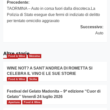
Navigazione
Precedente:
TAORMINA – Auto in corsa fuori dalla discoteca.La
articolo
Polizia di Stato esegue due fermi di indiziato di delitto
per tentato omicidio aggravato
Successivo:
Auto
Altre storie
Food & Wine
Messina
WINE NOT? A SANT’ANDREA DI ROMETTA SI
CELEBRA IL VINO E LE SUE STORIE
Food & Wine
Sicilia
Festival del Gelato Madonita – 9ª edizione “Cuor di
Gelato” Venerdì 24 luglio 2026
Apertura
Food & Wine