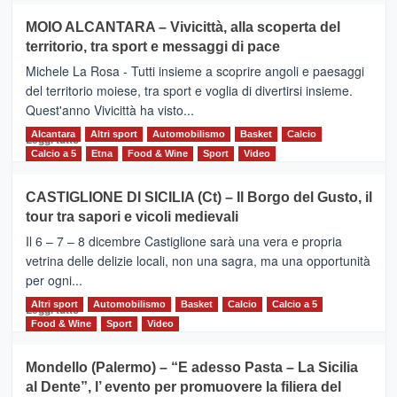
su
MOIO ALCANTARA – Vivicittà, alla scoperta del
Torna
territorio, tra sport e messaggi di pace
la
Supermaratona
Michele La Rosa - Tutti insieme a scoprire angoli e paesaggi
dell’Etna
del territorio moiese, tra sport e voglia di divertirsi insieme.
Quest'anno Vivicittà ha visto...
Alcantara
Leggi
Altri sport
Automobilismo
Basket
Calcio
Leggi tutto
di
Calcio a 5
Etna
Food & Wine
Sport
Video
più
su
CASTIGLIONE DI SICILIA (Ct) – Il Borgo del Gusto, il
MOIO
tour tra sapori e vicoli medievali
ALCANTARA
–
Il 6 – 7 – 8 dicembre Castiglione sarà una vera e propria
Vivicittà,
vetrina delle delizie locali, non una sagra, ma una opportunità
alla
per ogni...
scoperta
del
Altri sport
Leggi
Automobilismo
Basket
Calcio
Calcio a 5
Leggi tutto
territorio,
di
Food & Wine
Sport
Video
tra
più
sport
su
Mondello (Palermo) – “E adesso Pasta – La Sicilia
e
CASTIGLIONE
al Dente”, l’ evento per promuovere la filiera del
messaggi
DI