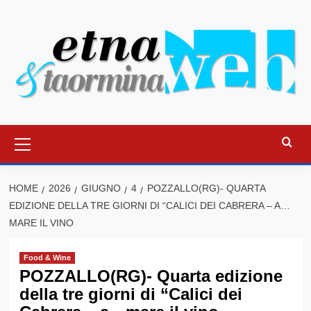
Vai
al
contenuto
Menu
principale
HOME
2026
GIUGNO
4
POZZALLO(RG)- QUARTA
EDIZIONE DELLA TRE GIORNI DI “CALICI DEI CABRERA – A…
MARE IL VINO
Food & Wine
POZZALLO(RG)- Quarta edizione
della tre giorni di “Calici dei