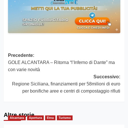
Navigazione
Precedente:
GOLE ALCANTARA – Ritorna “l’Inferno di Dante” ma
articolo
con varie novità
Successivo:
Regione Siciliana, finanziamenti per 58milioni di euro
per bonifiche aree e centri di compostaggio rifiuti
Altre storie
Alcantara
Apertura
Etna
Turismo