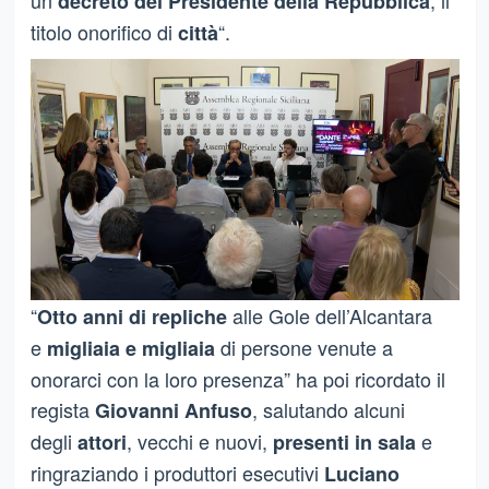
decreto del Presidente della Repubblica
titolo onorifico di
“.
città
“
alle Gole dell’Alcantara
Otto anni di repliche
e
di persone venute a
migliaia e migliaia
onorarci con la loro presenza” ha poi ricordato il
regista
, salutando alcuni
Giovanni Anfuso
degli
, vecchi e nuovi,
e
attori
presenti in sala
ringraziando i produttori esecutivi
Luciano