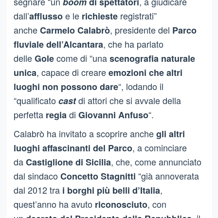
segnare “un
, a giudicare
boom
di spettatori
dall’
e le
registrati”
afflusso
richieste
anche
, presidente del
Carmelo Calabrò
Parco
, che ha parlato
fluviale dell’Alcantara
delle
come di “una
Gole
scenografia naturale
, capace di creare
unica
emozioni che altri
“, lodando il
luoghi non possono dare
“qualificato
di attori che si avvale della
cast
perfetta
di
“.
regia
Giovanni Anfuso
Calabrò ha invitato a scoprire anche
gli altri
, a cominciare
luoghi affascinanti del Parco
da
, che, come annunciato
Castiglione di Sicilia
dal sindaco
“già annoverata
Concetto Stagnitti
dal 2012 tra
,
i borghi più belli d’Italia
quest’anno ha avuto
, con
riconosciuto
un
, il