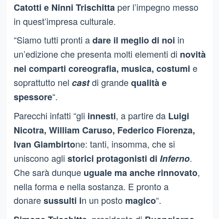
per l’impegno messo
Catotti e Ninni Trischitta
in quest’impresa culturale.
“Siamo tutti pronti a
in
dare il meglio di noi
un’edizione che presenta molti elementi di
novità
e
nei comparti coreografia, musica, costumi
soprattutto nel
di grande
cast
qualità e
“.
spessore
Parecchi infatti “gli
, a partire da
innesti
Luigi
Nicotra, William Caruso, Federico Fiorenza,
ne: tanti, insomma, che si
Ivan Giambirto
uniscono agli
.
storici protagonisti di
Inferno
Che sarà dunque
,
uguale ma anche rinnovato
nella forma e nella sostanza. E pronto a
donare
n un posto
“.
sussulti i
magico
, presidente di