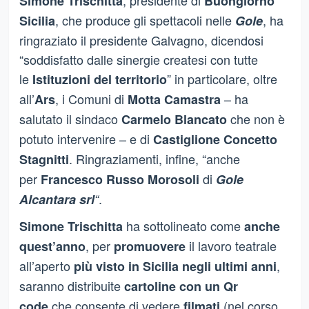
Simone Trischitta
Buongiorno
, che produce gli spettacoli nelle
, ha
Sicilia
Gole
ringraziato il presidente Galvagno, dicendosi
“soddisfatto dalle sinergie createsi con tutte
le
” in particolare, oltre
Istituzioni del territorio
all’
, i Comuni di
– ha
Ars
Motta Camastra
salutato il sindaco
che non è
Carmelo Blancato
potuto intervenire – e di
Castiglione Concetto
. Ringraziamenti, infine, “anche
Stagnitti
per
di
Francesco Russo Morosoli
Gole
.
Alcantara srl
“
ha sottolineato come
Simone Trischitta
anche
, per
il lavoro teatrale
quest’anno
promuovere
all’aperto
,
più visto in Sicilia negli ultimi anni
saranno distribuite
cartoline con un Qr
che consente di vedere
(nel corso
code
filmati