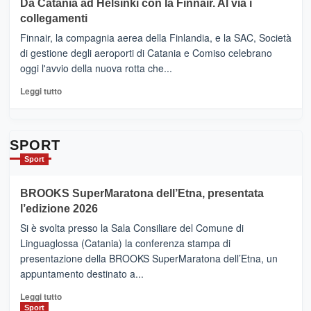
Da Catania ad Helsinki con la Finnair. Al via i
tappe
RANDAZZO
collegamenti
dell’enoturismo
–
sull’Etna
Ci
Finnair, la compagnia aerea della Finlandia, e la SAC, Società
siamo
di gestione degli aeroporti di Catania e Comiso celebrano
quasi….
oggi l'avvio della nuova rotta che...
pronti
per
Leggi
Leggi tutto
Contrade
di
dell’Etna
più
su
Da
SPORT
Catania
Sport
ad
Helsinki
BROOKS SuperMaratona dell’Etna, presentata
con
la
l’edizione 2026
Finnair.
Si è svolta presso la Sala Consiliare del Comune di
Al
Linguaglossa (Catania) la conferenza stampa di
via
presentazione della BROOKS SuperMaratona dell’Etna, un
i
appuntamento destinato a...
collegamenti
Leggi
Leggi tutto
di
Sport