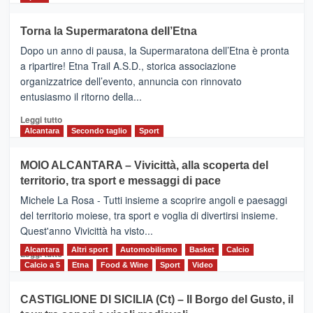
più
su
Torna la Supermaratona dell’Etna
BROOKS
Dopo un anno di pausa, la Supermaratona dell’Etna è pronta
SuperMaratona
dell’Etna,
a ripartire! Etna Trail A.S.D., storica associazione
presentata
organizzatrice dell’evento, annuncia con rinnovato
l’edizione
entusiasmo il ritorno della...
2026
Leggi
Leggi tutto
di
Alcantara
Secondo taglio
Sport
più
su
MOIO ALCANTARA – Vivicittà, alla scoperta del
Torna
territorio, tra sport e messaggi di pace
la
Supermaratona
Michele La Rosa - Tutti insieme a scoprire angoli e paesaggi
dell’Etna
del territorio moiese, tra sport e voglia di divertirsi insieme.
Quest'anno Vivicittà ha visto...
Alcantara
Leggi
Altri sport
Automobilismo
Basket
Calcio
Leggi tutto
di
Calcio a 5
Etna
Food & Wine
Sport
Video
più
su
CASTIGLIONE DI SICILIA (Ct) – Il Borgo del Gusto, il
MOIO