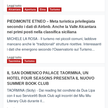
Leggi
Leggi tutto
di
Alcantara
Apertura
Etna
Turismo
più
su
PIEDIMONTE ETNEO – Meta turistica privilegiata
CATANIA
secondo i dati di Airbnb. Anche la Valle Alcantara
–
nei primi posti nella classifica siciliana
Inaugurato
il
MICHELE LA ROSA - Il turismo nei piccoli comuni, laddove
nuovo
mancano anche le "tradizionali" strutture ricettive. Interessanti
collegamento
i dati che emergono secondo l'Osservatorio sul Turismo...
tra
Catania
Leggi
Leggi tutto
e
di
Taormina
Turismo
Zanzibar
più
operato
su
IL SAN DOMENICO PALACE TAORMINA, UN
da
PIEDIMONTE
Neos
HOTEL FOUR SEASONS PRESENTA IL NUOVO
ETNEO
SUMMER BOOK CLUB
–
Meta
TAORMINA (Sicily) - Dai reading list condivisi da Dua Lipa
turistica
con il suo Service95 Book Club agli incontri del Miu Miu
privilegiata
Literary Club durante il...
secondo
i
Leggi