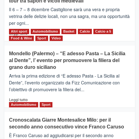
tour tra sapori e vicoli medievali
ALCANTARA
–
Il 6 – 7 – 8 dicembre Castiglione sarà una vera e propria
Vivicittà,
vetrina delle delizie locali, non una sagra, ma una opportunità
alla
per ogni...
scoperta
del
Altri sport
Leggi
Automobilismo
Basket
Calcio
Calcio a 5
Leggi tutto
territorio,
di
Food & Wine
Sport
Video
tra
più
sport
su
Mondello (Palermo) – “E adesso Pasta – La Sicilia
e
CASTIGLIONE
al Dente”, l’ evento per promuovere la filiera del
messaggi
DI
di
grano duro siciliano
SICILIA
pace
(Ct)
Arriva la prima edizione di “E adesso Pasta - La Sicilia al
–
Dente”, l’evento organizzato da Fizz Comunicazione con
Il
l’obiettivo di promuovere la filiera del...
Borgo
del
Leggi
Leggi tutto
Gusto,
di
Automobilismo
Sport
il
più
tour
su
Cronoscalata Giarre Montesalice Milo: per il
tra
Mondello
sapori
secondo anno consecutivo vince Franco Caruso
(Palermo)
e
–
È Franco Caruso ad aggiudicarsi per il secondo anno
vicoli