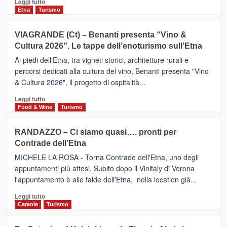
Leggi tutto
dati
di
Etna
Turismo
di
più
Airbnb.
su
VIAGRANDE (Ct) – Benanti presenta “Vino &
Anche
IL
la
Cultura 2026”. Le tappe dell’enoturismo sull’Etna
SAN
Valle
DOMENICO
Ai piedi dell'Etna, tra vigneti storici, architetture rurali e
Alcantara
PALACE
percorsi dedicati alla cultura del vino, Benanti presenta "Vino
nei
TAORMINA,
& Cultura 2026", il progetto di ospitalità...
primi
UN
posti
HOTEL
Leggi
Leggi tutto
nella
FOUR
di
Food & Wine
Turismo
classifica
SEASONS
più
siciliana
PRESENTA
su
RANDAZZO – Ci siamo quasi…. pronti per
IL
VIAGRANDE
Contrade dell’Etna
NUOVO
(Ct)
SUMMER
–
MICHELE LA ROSA - Torna Contrade dell'Etna, uno degli
BOOK
Benanti
appuntamenti più attesi. Subito dopo il Vinitaly di Verona
CLUB
presenta
l'appuntamento è alle falde dell'Etna, nella location già...
“Vino
&
Leggi
Leggi tutto
Cultura
di
Catania
Turismo
2026”.
più
Le
su