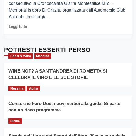
“E
consecutivo la Cronoscalata Giarre Montesalice Milo -
medievali
adesso
Memorial Isidoro Di Grazia, organizzata dall'Automobile Club
Pasta
Acireale, in sinergia...
–
La
Leggi
Leggi tutto
Sicilia
di
al
più
Dente”,
su
l’
Cronoscalata
POTRESTI ESSERTI PERSO
evento
Giarre
Food & Wine
Messina
per
Montesalice
promuovere
Milo:
la
WINE NOT? A SANT’ANDREA DI ROMETTA SI
per
filiera
CELEBRA IL VINO E LE SUE STORIE
il
del
secondo
grano
anno
Messina
Sicilia
duro
consecutivo
siciliano
vince
Consorzio Faro Doc, nuovi vertici alla guida. Si parte
Franco
con un ricco programma
Caruso
Sicilia
Strada del Vino e dei Sapori dell’Etna, 90mila euro dalla