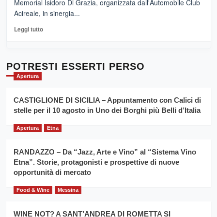
Memorial Isidoro Di Grazia, organizzata dall'Automobile Club
Pasta
Acireale, in sinergia...
–
La
Leggi
Leggi tutto
Sicilia
di
al
più
Dente”,
su
l’
Cronoscalata
POTRESTI ESSERTI PERSO
evento
Giarre
Apertura
per
Montesalice
promuovere
Milo:
la
CASTIGLIONE DI SICILIA – Appuntamento con Calici di
per
filiera
stelle per il 10 agosto in Uno dei Borghi più Belli d’Italia
il
del
secondo
grano
anno
Apertura
Etna
duro
consecutivo
siciliano
vince
RANDAZZO – Da “Jazz, Arte e Vino” al “Sistema Vino
Franco
Etna”. Storie, protagonisti e prospettive di nuove
Caruso
opportunità di mercato
Food & Wine
Messina
WINE NOT? A SANT’ANDREA DI ROMETTA SI