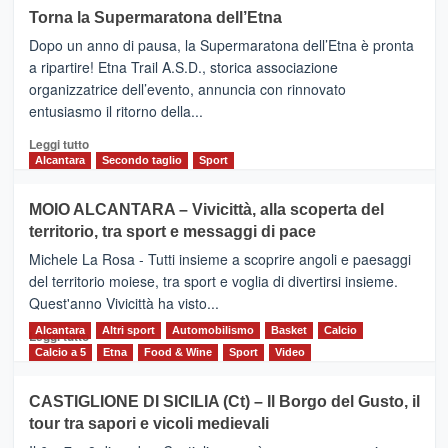
su
Torna la Supermaratona dell’Etna
BROOKS
Dopo un anno di pausa, la Supermaratona dell’Etna è pronta
SuperMaratona
dell’Etna,
a ripartire! Etna Trail A.S.D., storica associazione
presentata
organizzatrice dell’evento, annuncia con rinnovato
l’edizione
entusiasmo il ritorno della...
2026
Leggi
Leggi tutto
di
Alcantara
Secondo taglio
Sport
più
su
MOIO ALCANTARA – Vivicittà, alla scoperta del
Torna
territorio, tra sport e messaggi di pace
la
Supermaratona
Michele La Rosa - Tutti insieme a scoprire angoli e paesaggi
dell’Etna
del territorio moiese, tra sport e voglia di divertirsi insieme.
Quest'anno Vivicittà ha visto...
Alcantara
Leggi
Altri sport
Automobilismo
Basket
Calcio
Leggi tutto
di
Calcio a 5
Etna
Food & Wine
Sport
Video
più
su
CASTIGLIONE DI SICILIA (Ct) – Il Borgo del Gusto, il
MOIO
tour tra sapori e vicoli medievali
ALCANTARA
–