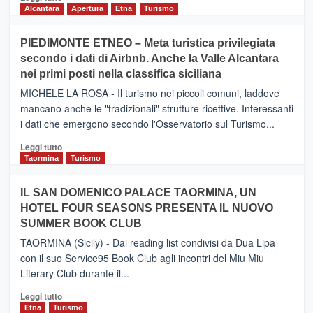
di
Alcantara
Apertura
Etna
Turismo
più
su
PIEDIMONTE ETNEO – Meta turistica privilegiata
CATANIA
secondo i dati di Airbnb. Anche la Valle Alcantara
–
nei primi posti nella classifica siciliana
Inaugurato
il
MICHELE LA ROSA - Il turismo nei piccoli comuni, laddove
nuovo
mancano anche le "tradizionali" strutture ricettive. Interessanti
collegamento
i dati che emergono secondo l'Osservatorio sul Turismo...
tra
Catania
Leggi
Leggi tutto
e
di
Taormina
Turismo
Zanzibar
più
operato
su
IL SAN DOMENICO PALACE TAORMINA, UN
da
PIEDIMONTE
Neos
HOTEL FOUR SEASONS PRESENTA IL NUOVO
ETNEO
SUMMER BOOK CLUB
–
Meta
TAORMINA (Sicily) - Dai reading list condivisi da Dua Lipa
turistica
con il suo Service95 Book Club agli incontri del Miu Miu
privilegiata
Literary Club durante il...
secondo
i
Leggi
Leggi tutto
dati
di
Etna
Turismo