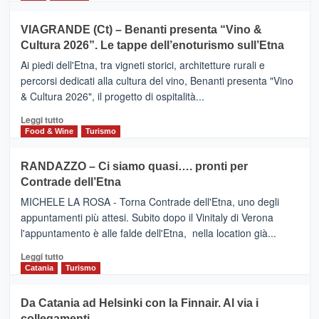
di
più
Airbnb.
su
VIAGRANDE (Ct) – Benanti presenta “Vino &
Anche
IL
la
Cultura 2026”. Le tappe dell’enoturismo sull’Etna
SAN
Valle
DOMENICO
Ai piedi dell'Etna, tra vigneti storici, architetture rurali e
Alcantara
PALACE
percorsi dedicati alla cultura del vino, Benanti presenta "Vino
nei
TAORMINA,
& Cultura 2026", il progetto di ospitalità...
primi
UN
posti
HOTEL
Leggi
Leggi tutto
nella
FOUR
di
Food & Wine
Turismo
classifica
SEASONS
più
siciliana
PRESENTA
su
RANDAZZO – Ci siamo quasi…. pronti per
IL
VIAGRANDE
Contrade dell’Etna
NUOVO
(Ct)
SUMMER
–
MICHELE LA ROSA - Torna Contrade dell'Etna, uno degli
BOOK
Benanti
appuntamenti più attesi. Subito dopo il Vinitaly di Verona
CLUB
presenta
l'appuntamento è alle falde dell'Etna, nella location già...
“Vino
&
Leggi
Leggi tutto
Cultura
di
Catania
Turismo
2026”.
più
Le
su
Da Catania ad Helsinki con la Finnair. Al via i
tappe
RANDAZZO
collegamenti