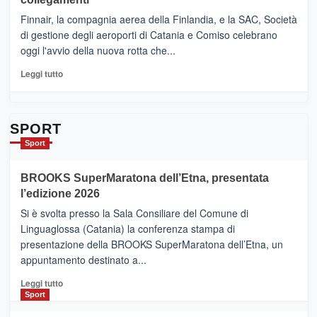
dell’enoturismo
–
sull’Etna
Ci
Finnair, la compagnia aerea della Finlandia, e la SAC, Società
siamo
di gestione degli aeroporti di Catania e Comiso celebrano
quasi….
oggi l'avvio della nuova rotta che...
pronti
per
Leggi
Leggi tutto
Contrade
di
dell’Etna
più
su
Da
SPORT
Catania
Sport
ad
Helsinki
BROOKS SuperMaratona dell’Etna, presentata
con
la
l’edizione 2026
Finnair.
Si è svolta presso la Sala Consiliare del Comune di
Al
Linguaglossa (Catania) la conferenza stampa di
via
presentazione della BROOKS SuperMaratona dell’Etna, un
i
appuntamento destinato a...
collegamenti
Leggi
Leggi tutto
di
Sport
più