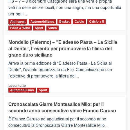
Il 6 – 7 – 8 dicembre Castiglione sarà una vera e propria
Vivicittà,
vetrina delle delizie locali, non una sagra, ma una opportunità
alla
per ogni...
scoperta
del
Altri sport
Leggi
Automobilismo
Basket
Calcio
Calcio a 5
Leggi tutto
territorio,
di
Food & Wine
Sport
Video
tra
più
sport
su
Mondello (Palermo) – “E adesso Pasta – La Sicilia
e
CASTIGLIONE
al Dente”, l’ evento per promuovere la filiera del
messaggi
DI
di
grano duro siciliano
SICILIA
pace
(Ct)
Arriva la prima edizione di “E adesso Pasta - La Sicilia al
–
Dente”, l’evento organizzato da Fizz Comunicazione con
Il
l’obiettivo di promuovere la filiera del...
Borgo
del
Leggi
Leggi tutto
Gusto,
di
Automobilismo
Sport
il
più
tour
su
Cronoscalata Giarre Montesalice Milo: per il
tra
Mondello
sapori
secondo anno consecutivo vince Franco Caruso
(Palermo)
e
–
È Franco Caruso ad aggiudicarsi per il secondo anno
vicoli
“E
consecutivo la Cronoscalata Giarre Montesalice Milo -
medievali
adesso