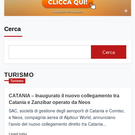
le
postazioni
del
118.
Sono
Cerca
103
i
comuni
senza
Cerca
ambulanza
entro
fine
dell’anno’anno”
TURISMO
Turismo
CATANIA – Inaugurato il nuovo collegamento tra
Catania e Zanzibar operato da Neos
SAC, società di gestione degli aeroporti di Catania e Comiso,
e Neos, compagnia aerea di Alpitour World, annunciano
l'avvio del nuovo collegamento diretto tra Catania...
Leggi
Leggi tutto