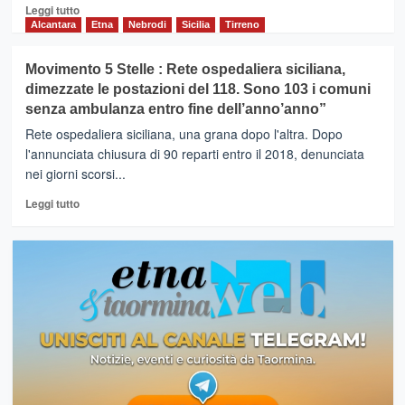
Leggi
Leggi tutto
di
Alcantara
Etna
Nebrodi
Sicilia
Tirreno
più
su
Movimento 5 Stelle : Rete ospedaliera siciliana,
SANITA’
dimezzate le postazioni del 118. Sono 103 i comuni
–
senza ambulanza entro fine dell’anno’anno”
A
rischio
Rete ospedaliera siciliana, una grana dopo l'altra. Dopo
postazioni
l'annunciata chiusura di 90 reparti entro il 2018, denunciata
del
nei giorni scorsi...
118.Pochi
medici.
Leggi
Leggi tutto
Il
di
PD
più
sollecita
su
interventi
Movimento
5
Stelle
:
Rete
ospedaliera
siciliana,
dimezzate