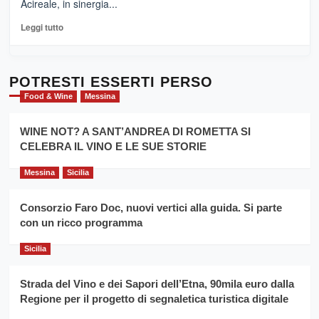
Acireale, in sinergia...
–
La
Leggi
Leggi tutto
Sicilia
di
al
più
Dente”,
su
l’
Cronoscalata
POTRESTI ESSERTI PERSO
evento
Giarre
Food & Wine
Messina
per
Montesalice
promuovere
Milo:
la
WINE NOT? A SANT’ANDREA DI ROMETTA SI
per
filiera
CELEBRA IL VINO E LE SUE STORIE
il
del
secondo
grano
anno
Messina
Sicilia
duro
consecutivo
siciliano
vince
Consorzio Faro Doc, nuovi vertici alla guida. Si parte
Franco
con un ricco programma
Caruso
Sicilia
Strada del Vino e dei Sapori dell’Etna, 90mila euro dalla
Regione per il progetto di segnaletica turistica digitale