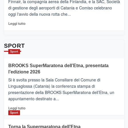
Ci
Finnair, la compagnia aerea della Finlandia, e la SAC, Società
siamo
di gestione degli aeroporti di Catania e Comiso celebrano
quasi….
oggi l'avvio della nuova rotta che...
pronti
per
Leggi
Leggi tutto
Contrade
di
dell’Etna
più
su
Da
SPORT
Catania
Sport
ad
Helsinki
BROOKS SuperMaratona dell’Etna, presentata
con
la
l’edizione 2026
Finnair.
Si è svolta presso la Sala Consiliare del Comune di
Al
Linguaglossa (Catania) la conferenza stampa di
via
presentazione della BROOKS SuperMaratona dell’Etna, un
i
appuntamento destinato a...
collegamenti
Leggi
Leggi tutto
di
Sport
più
su
Torna la Supermaratona dell’Etna