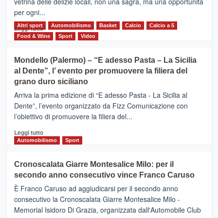
vetrina delle delizie locali, non una sagra, ma una opportunità
alla
per ogni...
scoperta
del
Altri sport
Leggi
Automobilismo
Basket
Calcio
Calcio a 5
Leggi tutto
territorio,
di
Food & Wine
Sport
Video
tra
più
sport
su
Mondello (Palermo) – “E adesso Pasta – La Sicilia
e
CASTIGLIONE
al Dente”, l’ evento per promuovere la filiera del
messaggi
DI
di
grano duro siciliano
SICILIA
pace
(Ct)
Arriva la prima edizione di “E adesso Pasta - La Sicilia al
–
Dente”, l’evento organizzato da Fizz Comunicazione con
Il
l’obiettivo di promuovere la filiera del...
Borgo
del
Leggi
Leggi tutto
Gusto,
di
Automobilismo
Sport
il
più
tour
su
Cronoscalata Giarre Montesalice Milo: per il
tra
Mondello
sapori
secondo anno consecutivo vince Franco Caruso
(Palermo)
e
–
È Franco Caruso ad aggiudicarsi per il secondo anno
vicoli
“E
consecutivo la Cronoscalata Giarre Montesalice Milo -
medievali
adesso
Memorial Isidoro Di Grazia, organizzata dall'Automobile Club
Pasta