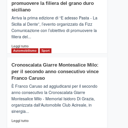
pace
SICILIA
promuovere la filiera del grano duro
(Ct)
siciliano
–
Arriva la prima edizione di “E adesso Pasta - La
Il
Sicilia al Dente”, l’evento organizzato da Fizz
Borgo
Comunicazione con l’obiettivo di promuovere la
del
Gusto,
filiera del...
il
Leggi
Leggi tutto
tour
di
Automobilismo
Sport
tra
più
sapori
su
e
Cronoscalata Giarre Montesalice Milo:
Mondello
vicoli
per il secondo anno consecutivo vince
(Palermo)
medievali
–
Franco Caruso
“E
È Franco Caruso ad aggiudicarsi per il secondo
adesso
anno consecutivo la Cronoscalata Giarre
Pasta
Montesalice Milo - Memorial Isidoro Di Grazia,
–
organizzata dall'Automobile Club Acireale, in
La
Sicilia
sinergia...
al
Leggi
Leggi tutto
Dente”,
di
l’