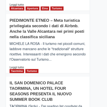
Leggi
Leggi tutto
di
Alcantara
Apertura
Etna
Turismo
più
su
PIEDIMONTE ETNEO – Meta turistica
CATANIA
privilegiata secondo i dati di Airbnb.
–
Inaugurato
Anche la Valle Alcantara nei primi posti
il
nella classifica siciliana
nuovo
MICHELE LA ROSA - Il turismo nei piccoli comuni,
collegamento
laddove mancano anche le "tradizionali" strutture
tra
ricettive. Interessanti i dati che emergono secondo
Catania
e
l'Osservatorio sul Turismo...
Zanzibar
Leggi
Leggi tutto
operato
di
Taormina
Turismo
da
più
Neos
su
IL SAN DOMENICO PALACE
PIEDIMONTE
TAORMINA, UN HOTEL FOUR
ETNEO
–
SEASONS PRESENTA IL NUOVO
Meta
SUMMER BOOK CLUB
turistica
TAORMINA (Sicily) - Dai reading list condivisi da