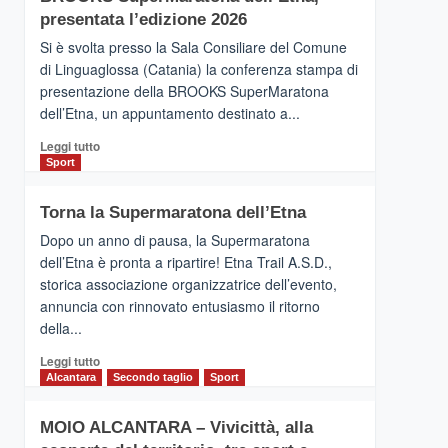
la
presentata l’edizione 2026
Finnair.
Si è svolta presso la Sala Consiliare del Comune
Al
di Linguaglossa (Catania) la conferenza stampa di
via
presentazione della BROOKS SuperMaratona
i
collegamenti
dell’Etna, un appuntamento destinato a...
Leggi
Leggi tutto
di
Sport
più
su
Torna la Supermaratona dell’Etna
BROOKS
SuperMaratona
Dopo un anno di pausa, la Supermaratona
dell’Etna,
dell’Etna è pronta a ripartire! Etna Trail A.S.D.,
presentata
storica associazione organizzatrice dell’evento,
l’edizione
annuncia con rinnovato entusiasmo il ritorno
2026
della...
Leggi
Leggi tutto
di
Alcantara
Secondo taglio
Sport
più
su
MOIO ALCANTARA – Vivicittà, alla
Torna