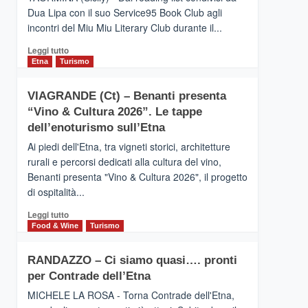
privilegiata
Dua Lipa con il suo Service95 Book Club agli
secondo
incontri del Miu Miu Literary Club durante il...
i
dati
Leggi
Leggi tutto
di
di
Etna
Turismo
Airbnb.
più
Anche
su
la
VIAGRANDE (Ct) – Benanti presenta
IL
Valle
“Vino & Cultura 2026”. Le tappe
SAN
Alcantara
DOMENICO
dell’enoturismo sull’Etna
nei
PALACE
primi
Ai piedi dell'Etna, tra vigneti storici, architetture
TAORMINA,
posti
rurali e percorsi dedicati alla cultura del vino,
UN
nella
Benanti presenta "Vino & Cultura 2026", il progetto
HOTEL
classifica
di ospitalità...
FOUR
siciliana
SEASONS
Leggi
Leggi tutto
PRESENTA
di
Food & Wine
Turismo
IL
più
NUOVO
su
SUMMER
RANDAZZO – Ci siamo quasi…. pronti
VIAGRANDE
BOOK
per Contrade dell’Etna
(Ct)
CLUB
–
MICHELE LA ROSA - Torna Contrade dell'Etna,
Benanti