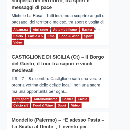
scoperta del territorio, tra sport e
la
Supermaratona
messaggi di pace
dell’Etna
Michele La Rosa - Tutti insieme a scoprire angoli e
paesaggi del territorio moiese, tra sport e voglia di
divertirsi insieme. Quest'anno Vivicittà ha visto...
Alcantara
Altri sport
Automobilismo
Basket
Calcio
Calcio a 5
Leggi
Etna
Food & Wine
Sport
Leggi tutto
di
Video
più
su
CASTIGLIONE DI SICILIA (Ct) – Il Borgo
MOIO
del Gusto, il tour tra sapori e vicoli
ALCANTARA
–
medievali
Vivicittà,
Il 6 – 7 – 8 dicembre Castiglione sarà una vera e
alla
propria vetrina delle delizie locali, non una sagra,
scoperta
ma una opportunità per ogni...
del
territorio,
Altri sport
Leggi
Automobilismo
Basket
Calcio
Leggi tutto
tra
di
Calcio a 5
Food & Wine
Sport
Video
sport
più
e
su
messaggi
Mondello (Palermo) – “E adesso Pasta –
CASTIGLIONE
di
La Sicilia al Dente”, l’ evento per
DI