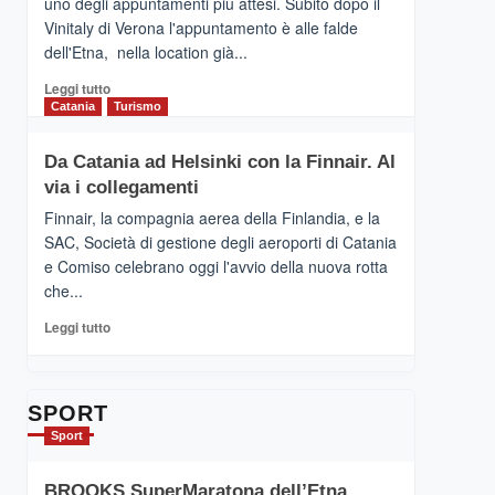
uno degli appuntamenti più attesi. Subito dopo il
presenta
Vinitaly di Verona l'appuntamento è alle falde
“Vino
dell'Etna, nella location già...
&
Cultura
Leggi
Leggi tutto
2026”.
di
Catania
Turismo
Le
più
tappe
su
Da Catania ad Helsinki con la Finnair. Al
dell’enoturismo
RANDAZZO
sull’Etna
via i collegamenti
–
Ci
Finnair, la compagnia aerea della Finlandia, e la
siamo
SAC, Società di gestione degli aeroporti di Catania
quasi….
e Comiso celebrano oggi l'avvio della nuova rotta
pronti
che...
per
Contrade
Leggi
Leggi tutto
dell’Etna
di
più
su
Da
SPORT
Catania
Sport
ad
Helsinki
BROOKS SuperMaratona dell’Etna,
con