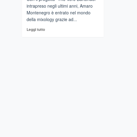
intrapreso negli ultimi anni, Amaro
Montenegro è entrato nel mondo
della mixology grazie ad...
Leggi
Leggi tutto
di
più
su
CATANIA
–
The
Vero
Bartender,
l’arte
della
mixology