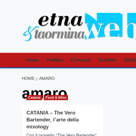
Vai
al
contenuto
Home
Politica
Cronaca
Turismo
Sicili
HOME
AMARO
amaro
Catania
Food & Wine
CATANIA – The Vero
Bartender, l’arte della
mixology
Con il progetto “The Vero Bartender”