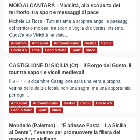
su
MOIO ALCANTARA – Vivicittà, alla scoperta del
Torna
territorio, tra sport e messaggi di pace
la
Supermaratona
Michele La Rosa - Tutti insieme a scoprire angoli e paesaggi
dell’Etna
del territorio moiese, tra sport e voglia di divertirsi insieme.
Quest'anno Vivicittà ha visto...
Alcantara
Leggi
Altri sport
Automobilismo
Basket
Calcio
Leggi tutto
di
Calcio a 5
Etna
Food & Wine
Sport
Video
più
su
CASTIGLIONE DI SICILIA (Ct) – Il Borgo del Gusto, il
MOIO
tour tra sapori e vicoli medievali
ALCANTARA
–
Il 6 – 7 – 8 dicembre Castiglione sarà una vera e propria
Vivicittà,
vetrina delle delizie locali, non una sagra, ma una opportunità
alla
per ogni...
scoperta
del
Altri sport
Leggi
Automobilismo
Basket
Calcio
Calcio a 5
Leggi tutto
territorio,
di
Food & Wine
Sport
Video
tra
più
sport
su
Mondello (Palermo) – “E adesso Pasta – La Sicilia
e
CASTIGLIONE
al Dente”, l’ evento per promuovere la filiera del
messaggi
DI
di
grano duro siciliano
SICILIA