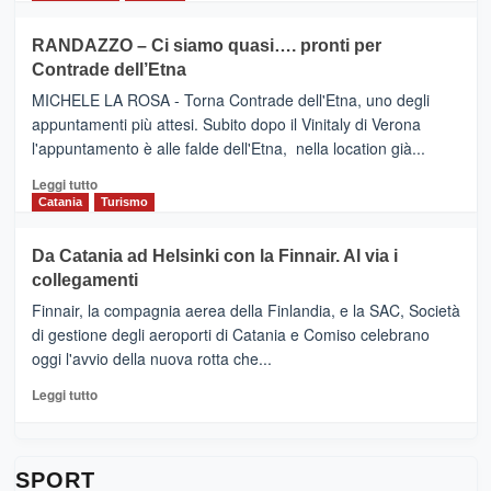
classifica
SEASONS
più
siciliana
PRESENTA
su
RANDAZZO – Ci siamo quasi…. pronti per
IL
VIAGRANDE
Contrade dell’Etna
NUOVO
(Ct)
SUMMER
–
MICHELE LA ROSA - Torna Contrade dell'Etna, uno degli
BOOK
Benanti
appuntamenti più attesi. Subito dopo il Vinitaly di Verona
CLUB
presenta
l'appuntamento è alle falde dell'Etna, nella location già...
“Vino
&
Leggi
Leggi tutto
Cultura
di
Catania
Turismo
2026”.
più
Le
su
Da Catania ad Helsinki con la Finnair. Al via i
tappe
RANDAZZO
collegamenti
dell’enoturismo
–
sull’Etna
Ci
Finnair, la compagnia aerea della Finlandia, e la SAC, Società
siamo
di gestione degli aeroporti di Catania e Comiso celebrano
quasi….
oggi l'avvio della nuova rotta che...
pronti
per
Leggi
Leggi tutto
Contrade
di
dell’Etna
più
su
Da
SPORT