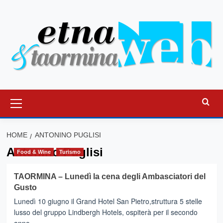
Vai
al
contenuto
Menu
principale
HOME
ANTONINO PUGLISI
Antonino Puglisi
Food & Wine
Turismo
TAORMINA – Lunedì la cena degli Ambasciatori del
Gusto
Lunedì 10 giugno il Grand Hotel San Pietro,struttura 5 stelle
lusso del gruppo Lindbergh Hotels, ospiterà per il secondo