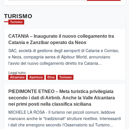
TURISMO
Turismo
CATANIA – Inaugurato il nuovo collegamento tra
Catania e Zanzibar operato da Neos
SAC, società di gestione degli aeroporti di Catania e Comiso,
e Neos, compagnia aerea di Alpitour World, annunciano
l'avvio del nuovo collegamento diretto tra Catania...
Leggi
Leggi tutto
di
Alcantara
Apertura
Etna
Turismo
più
su
PIEDIMONTE ETNEO – Meta turistica privilegiata
CATANIA
secondo i dati di Airbnb. Anche la Valle Alcantara
–
nei primi posti nella classifica siciliana
Inaugurato
il
MICHELE LA ROSA - Il turismo nei piccoli comuni, laddove
nuovo
mancano anche le "tradizionali" strutture ricettive. Interessanti
collegamento
i dati che emergono secondo l'Osservatorio sul Turismo...
tra