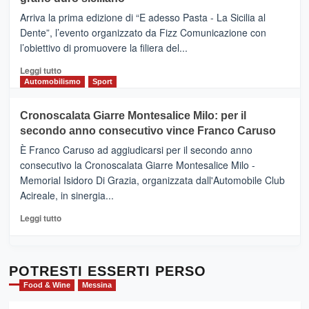
pace
(Ct)
Arriva la prima edizione di “E adesso Pasta - La Sicilia al
–
Dente”, l’evento organizzato da Fizz Comunicazione con
Il
l’obiettivo di promuovere la filiera del...
Borgo
del
Leggi
Leggi tutto
Gusto,
di
Automobilismo
Sport
il
più
tour
su
Cronoscalata Giarre Montesalice Milo: per il
tra
Mondello
sapori
secondo anno consecutivo vince Franco Caruso
(Palermo)
e
–
È Franco Caruso ad aggiudicarsi per il secondo anno
vicoli
“E
consecutivo la Cronoscalata Giarre Montesalice Milo -
medievali
adesso
Memorial Isidoro Di Grazia, organizzata dall'Automobile Club
Pasta
Acireale, in sinergia...
–
La
Leggi
Leggi tutto
Sicilia
di
al
più
Dente”,
su
l’
Cronoscalata
POTRESTI ESSERTI PERSO
evento
Giarre
Food & Wine
Messina
per
Montesalice
promuovere
Milo: