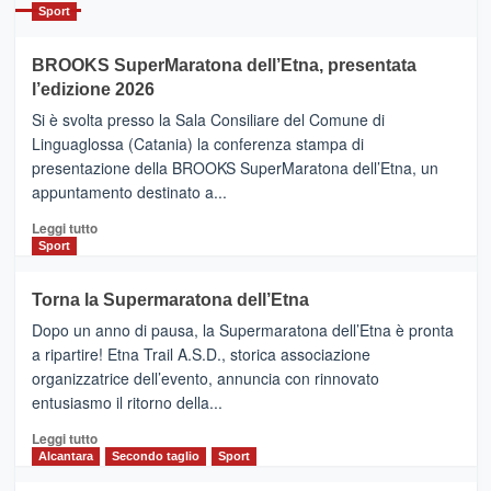
Catania
Sport
ad
Helsinki
BROOKS SuperMaratona dell’Etna, presentata
con
la
l’edizione 2026
Finnair.
Si è svolta presso la Sala Consiliare del Comune di
Al
Linguaglossa (Catania) la conferenza stampa di
via
presentazione della BROOKS SuperMaratona dell’Etna, un
i
appuntamento destinato a...
collegamenti
Leggi
Leggi tutto
di
Sport
più
su
Torna la Supermaratona dell’Etna
BROOKS
Dopo un anno di pausa, la Supermaratona dell’Etna è pronta
SuperMaratona
dell’Etna,
a ripartire! Etna Trail A.S.D., storica associazione
presentata
organizzatrice dell’evento, annuncia con rinnovato
l’edizione
entusiasmo il ritorno della...
2026
Leggi
Leggi tutto
di
Alcantara
Secondo taglio
Sport
più