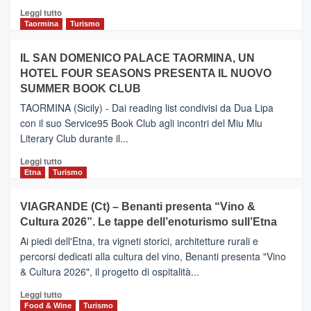
Catania
Leggi
Leggi tutto
e
di
Taormina
Turismo
Zanzibar
più
operato
su
IL SAN DOMENICO PALACE TAORMINA, UN
da
PIEDIMONTE
Neos
HOTEL FOUR SEASONS PRESENTA IL NUOVO
ETNEO
SUMMER BOOK CLUB
–
Meta
TAORMINA (Sicily) - Dai reading list condivisi da Dua Lipa
turistica
con il suo Service95 Book Club agli incontri del Miu Miu
privilegiata
Literary Club durante il...
secondo
i
Leggi
Leggi tutto
dati
di
Etna
Turismo
di
più
Airbnb.
su
VIAGRANDE (Ct) – Benanti presenta “Vino &
Anche
IL
la
Cultura 2026”. Le tappe dell’enoturismo sull’Etna
SAN
Valle
DOMENICO
Ai piedi dell'Etna, tra vigneti storici, architetture rurali e
Alcantara
PALACE
percorsi dedicati alla cultura del vino, Benanti presenta "Vino
nei
TAORMINA,
& Cultura 2026", il progetto di ospitalità...
primi
UN
posti
HOTEL
Leggi
Leggi tutto
nella
FOUR
di
Food & Wine
Turismo