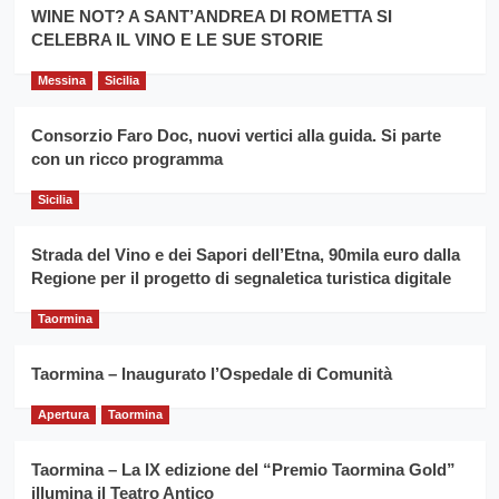
la
WINE NOT? A SANT’ANDREA DI ROMETTA SI
per
filiera
CELEBRA IL VINO E LE SUE STORIE
il
del
secondo
grano
anno
Messina
Sicilia
duro
consecutivo
siciliano
vince
Consorzio Faro Doc, nuovi vertici alla guida. Si parte
Franco
con un ricco programma
Caruso
Sicilia
Strada del Vino e dei Sapori dell’Etna, 90mila euro dalla
Regione per il progetto di segnaletica turistica digitale
Taormina
Taormina – Inaugurato l’Ospedale di Comunità
Apertura
Taormina
Taormina – La IX edizione del “Premio Taormina Gold”
illumina il Teatro Antico