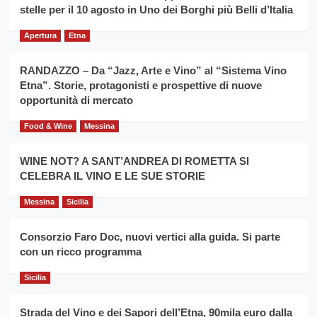
filiera
stelle per il 10 agosto in Uno dei Borghi più Belli d’Italia
il
del
secondo
grano
anno
Apertura
Etna
duro
consecutivo
siciliano
vince
RANDAZZO – Da “Jazz, Arte e Vino” al “Sistema Vino
Franco
Etna”. Storie, protagonisti e prospettive di nuove
Caruso
opportunità di mercato
Food & Wine
Messina
WINE NOT? A SANT’ANDREA DI ROMETTA SI
CELEBRA IL VINO E LE SUE STORIE
Messina
Sicilia
Consorzio Faro Doc, nuovi vertici alla guida. Si parte
con un ricco programma
Sicilia
Strada del Vino e dei Sapori dell’Etna, 90mila euro dalla