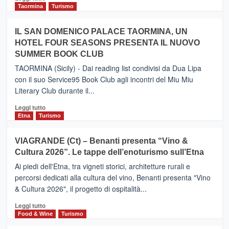
e
di
Taormina
Turismo
Zanzibar
più
operato
su
IL SAN DOMENICO PALACE TAORMINA, UN
da
PIEDIMONTE
Neos
HOTEL FOUR SEASONS PRESENTA IL NUOVO
ETNEO
SUMMER BOOK CLUB
–
Meta
TAORMINA (Sicily) - Dai reading list condivisi da Dua Lipa
turistica
con il suo Service95 Book Club agli incontri del Miu Miu
privilegiata
Literary Club durante il...
secondo
i
Leggi
Leggi tutto
dati
di
Etna
Turismo
di
più
Airbnb.
su
VIAGRANDE (Ct) – Benanti presenta “Vino &
Anche
IL
la
Cultura 2026”. Le tappe dell’enoturismo sull’Etna
SAN
Valle
DOMENICO
Ai piedi dell'Etna, tra vigneti storici, architetture rurali e
Alcantara
PALACE
percorsi dedicati alla cultura del vino, Benanti presenta "Vino
nei
TAORMINA,
& Cultura 2026", il progetto di ospitalità...
primi
UN
posti
HOTEL
Leggi
Leggi tutto
nella
FOUR
di
Food & Wine
Turismo
classifica
SEASONS
più