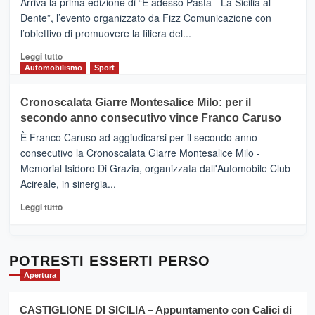
Arriva la prima edizione di “E adesso Pasta - La Sicilia al
–
Dente”, l’evento organizzato da Fizz Comunicazione con
Il
l’obiettivo di promuovere la filiera del...
Borgo
del
Leggi
Leggi tutto
Gusto,
di
Automobilismo
Sport
il
più
tour
su
Cronoscalata Giarre Montesalice Milo: per il
tra
Mondello
sapori
secondo anno consecutivo vince Franco Caruso
(Palermo)
e
–
È Franco Caruso ad aggiudicarsi per il secondo anno
vicoli
“E
consecutivo la Cronoscalata Giarre Montesalice Milo -
medievali
adesso
Memorial Isidoro Di Grazia, organizzata dall'Automobile Club
Pasta
Acireale, in sinergia...
–
La
Leggi
Leggi tutto
Sicilia
di
al
più
Dente”,
su
l’
Cronoscalata
POTRESTI ESSERTI PERSO
evento
Giarre
Apertura
per
Montesalice
promuovere
Milo:
la
CASTIGLIONE DI SICILIA – Appuntamento con Calici di
per