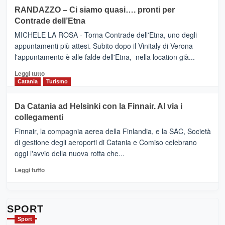
siciliana
PRESENTA
su
RANDAZZO – Ci siamo quasi…. pronti per
IL
VIAGRANDE
Contrade dell’Etna
NUOVO
(Ct)
SUMMER
–
MICHELE LA ROSA - Torna Contrade dell'Etna, uno degli
BOOK
Benanti
appuntamenti più attesi. Subito dopo il Vinitaly di Verona
CLUB
presenta
l'appuntamento è alle falde dell'Etna, nella location già...
“Vino
&
Leggi
Leggi tutto
Cultura
di
Catania
Turismo
2026”.
più
Le
su
Da Catania ad Helsinki con la Finnair. Al via i
tappe
RANDAZZO
collegamenti
dell’enoturismo
–
sull’Etna
Ci
Finnair, la compagnia aerea della Finlandia, e la SAC, Società
siamo
di gestione degli aeroporti di Catania e Comiso celebrano
quasi….
oggi l'avvio della nuova rotta che...
pronti
per
Leggi
Leggi tutto
Contrade
di
dell’Etna
più
su
Da
SPORT
Catania
Sport