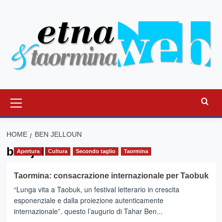
Vai
al
contenuto
Menu
principale
HOME
BEN JELLOUN
ben jelloun
Apertura
Cultura
Secondo taglio
Taormina
Taormina: consacrazione internazionale per Taobuk
“Lunga vita a Taobuk, un festival letterario in crescita
esponenziale e dalla proiezione autenticamente
internazionale”. questo l’augurio di Tahar Ben...