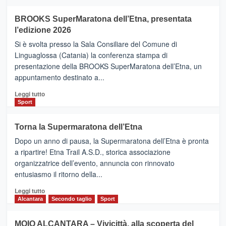
ad
Helsinki
BROOKS SuperMaratona dell’Etna, presentata
con
la
l’edizione 2026
Finnair.
Si è svolta presso la Sala Consiliare del Comune di
Al
Linguaglossa (Catania) la conferenza stampa di
via
presentazione della BROOKS SuperMaratona dell’Etna, un
i
appuntamento destinato a...
collegamenti
Leggi
Leggi tutto
di
Sport
più
su
Torna la Supermaratona dell’Etna
BROOKS
Dopo un anno di pausa, la Supermaratona dell’Etna è pronta
SuperMaratona
dell’Etna,
a ripartire! Etna Trail A.S.D., storica associazione
presentata
organizzatrice dell’evento, annuncia con rinnovato
l’edizione
entusiasmo il ritorno della...
2026
Leggi
Leggi tutto
di
Alcantara
Secondo taglio
Sport
più
su
MOIO ALCANTARA – Vivicittà, alla scoperta del