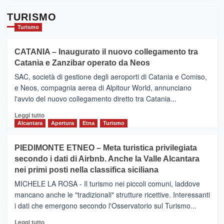
TURISMO
Turismo
CATANIA – Inaugurato il nuovo collegamento tra
Catania e Zanzibar operato da Neos
SAC, società di gestione degli aeroporti di Catania e Comiso,
e Neos, compagnia aerea di Alpitour World, annunciano
l'avvio del nuovo collegamento diretto tra Catania...
Leggi
Leggi tutto
di
Alcantara
Apertura
Etna
Turismo
più
su
PIEDIMONTE ETNEO – Meta turistica privilegiata
CATANIA
secondo i dati di Airbnb. Anche la Valle Alcantara
–
nei primi posti nella classifica siciliana
Inaugurato
il
MICHELE LA ROSA - Il turismo nei piccoli comuni, laddove
nuovo
mancano anche le "tradizionali" strutture ricettive. Interessanti
collegamento
i dati che emergono secondo l'Osservatorio sul Turismo...
tra
Catania
Leggi
Leggi tutto