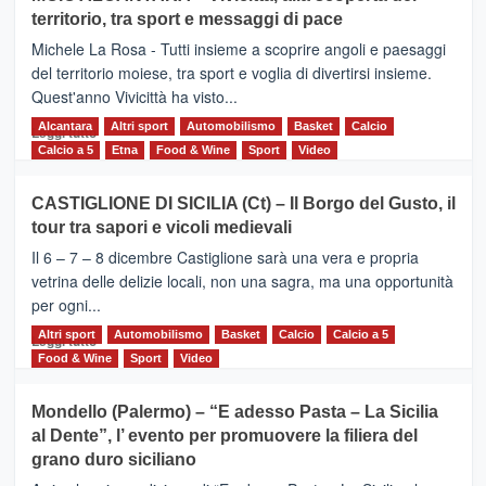
Torna
territorio, tra sport e messaggi di pace
la
Supermaratona
Michele La Rosa - Tutti insieme a scoprire angoli e paesaggi
dell’Etna
del territorio moiese, tra sport e voglia di divertirsi insieme.
Quest'anno Vivicittà ha visto...
Alcantara
Leggi
Altri sport
Automobilismo
Basket
Calcio
Leggi tutto
di
Calcio a 5
Etna
Food & Wine
Sport
Video
più
su
CASTIGLIONE DI SICILIA (Ct) – Il Borgo del Gusto, il
MOIO
tour tra sapori e vicoli medievali
ALCANTARA
–
Il 6 – 7 – 8 dicembre Castiglione sarà una vera e propria
Vivicittà,
vetrina delle delizie locali, non una sagra, ma una opportunità
alla
per ogni...
scoperta
del
Altri sport
Leggi
Automobilismo
Basket
Calcio
Calcio a 5
Leggi tutto
territorio,
di
Food & Wine
Sport
Video
tra
più
sport
su
Mondello (Palermo) – “E adesso Pasta – La Sicilia
e
CASTIGLIONE
al Dente”, l’ evento per promuovere la filiera del
messaggi
DI
di
grano duro siciliano
SICILIA
pace
(Ct)