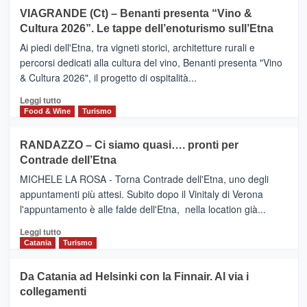
Airbnb.
su
VIAGRANDE (Ct) – Benanti presenta “Vino &
Anche
IL
la
Cultura 2026”. Le tappe dell’enoturismo sull’Etna
SAN
Valle
DOMENICO
Ai piedi dell'Etna, tra vigneti storici, architetture rurali e
Alcantara
PALACE
percorsi dedicati alla cultura del vino, Benanti presenta "Vino
nei
TAORMINA,
& Cultura 2026", il progetto di ospitalità...
primi
UN
posti
HOTEL
Leggi
Leggi tutto
nella
FOUR
di
Food & Wine
Turismo
classifica
SEASONS
più
siciliana
PRESENTA
su
RANDAZZO – Ci siamo quasi…. pronti per
IL
VIAGRANDE
Contrade dell’Etna
NUOVO
(Ct)
SUMMER
–
MICHELE LA ROSA - Torna Contrade dell'Etna, uno degli
BOOK
Benanti
appuntamenti più attesi. Subito dopo il Vinitaly di Verona
CLUB
presenta
l'appuntamento è alle falde dell'Etna, nella location già...
“Vino
&
Leggi
Leggi tutto
Cultura
di
Catania
Turismo
2026”.
più
Le
su
Da Catania ad Helsinki con la Finnair. Al via i
tappe
RANDAZZO
collegamenti
dell’enoturismo
–
sull’Etna