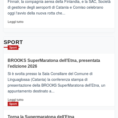
Ci
Finnair, la compagnia aerea della Finlandia, e la SAC, Società
siamo
di gestione degli aeroporti di Catania e Comiso celebrano
quasi….
oggi l'avvio della nuova rotta che...
pronti
per
Leggi
Leggi tutto
Contrade
di
dell’Etna
più
su
Da
SPORT
Catania
Sport
ad
Helsinki
BROOKS SuperMaratona dell’Etna, presentata
con
la
l’edizione 2026
Finnair.
Si è svolta presso la Sala Consiliare del Comune di
Al
Linguaglossa (Catania) la conferenza stampa di
via
presentazione della BROOKS SuperMaratona dell’Etna, un
i
appuntamento destinato a...
collegamenti
Leggi
Leggi tutto
di
Sport
più
su
Torna la Supermaratona dell’Etna