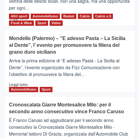
vetrina delle delizie locali, non una sagra, ma una opportunità
alla
per ogni...
scoperta
del
Altri sport
Leggi
Automobilismo
Basket
Calcio
Calcio a 5
Leggi tutto
territorio,
di
Food & Wine
Sport
Video
tra
più
sport
su
Mondello (Palermo) – “E adesso Pasta – La Sicilia
e
CASTIGLIONE
al Dente”, l’ evento per promuovere la filiera del
messaggi
DI
di
grano duro siciliano
SICILIA
pace
(Ct)
Arriva la prima edizione di “E adesso Pasta - La Sicilia al
–
Dente”, l’evento organizzato da Fizz Comunicazione con
Il
l’obiettivo di promuovere la filiera del...
Borgo
del
Leggi
Leggi tutto
Gusto,
di
Automobilismo
Sport
il
più
tour
su
Cronoscalata Giarre Montesalice Milo: per il
tra
Mondello
sapori
secondo anno consecutivo vince Franco Caruso
(Palermo)
e
–
È Franco Caruso ad aggiudicarsi per il secondo anno
vicoli
“E
consecutivo la Cronoscalata Giarre Montesalice Milo -
medievali
adesso
Memorial Isidoro Di Grazia, organizzata dall'Automobile Club
Pasta