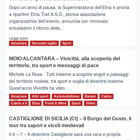
BROOKS
Dopo un anno di pausa, la Supermaratona dell’Etna è pronta
SuperMaratona
dell’Etna,
a ripartire! Etna Trail A.S.D., storica associazione
presentata
organizzatrice dell’evento, annuncia con rinnovato
l’edizione
entusiasmo il ritorno della...
2026
Leggi
Leggi tutto
di
Alcantara
Secondo taglio
Sport
più
su
MOIO ALCANTARA – Vivicittà, alla scoperta del
Torna
territorio, tra sport e messaggi di pace
la
Supermaratona
Michele La Rosa - Tutti insieme a scoprire angoli e paesaggi
dell’Etna
del territorio moiese, tra sport e voglia di divertirsi insieme.
Quest'anno Vivicittà ha visto...
Alcantara
Leggi
Altri sport
Automobilismo
Basket
Calcio
Leggi tutto
di
Calcio a 5
Etna
Food & Wine
Sport
Video
più
su
CASTIGLIONE DI SICILIA (Ct) – Il Borgo del Gusto, il
MOIO
tour tra sapori e vicoli medievali
ALCANTARA
–
Il 6 – 7 – 8 dicembre Castiglione sarà una vera e propria
Vivicittà,