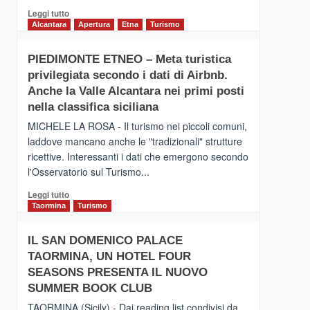
Leggi
Leggi tutto
di
Alcantara
Apertura
Etna
Turismo
più
su
PIEDIMONTE ETNEO – Meta turistica
CATANIA
privilegiata secondo i dati di Airbnb.
–
Inaugurato
Anche la Valle Alcantara nei primi posti
il
nella classifica siciliana
nuovo
MICHELE LA ROSA - Il turismo nei piccoli comuni,
collegamento
laddove mancano anche le "tradizionali" strutture
tra
ricettive. Interessanti i dati che emergono secondo
Catania
e
l'Osservatorio sul Turismo...
Zanzibar
Leggi
Leggi tutto
operato
di
Taormina
Turismo
da
più
Neos
su
IL SAN DOMENICO PALACE
PIEDIMONTE
TAORMINA, UN HOTEL FOUR
ETNEO
–
SEASONS PRESENTA IL NUOVO
Meta
SUMMER BOOK CLUB
turistica
TAORMINA (Sicily) - Dai reading list condivisi da