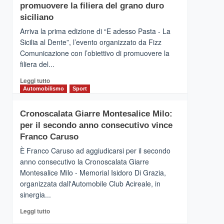
pace
SICILIA
promuovere la filiera del grano duro
(Ct)
siciliano
–
Arriva la prima edizione di “E adesso Pasta - La
Il
Sicilia al Dente”, l’evento organizzato da Fizz
Borgo
Comunicazione con l’obiettivo di promuovere la
del
Gusto,
filiera del...
il
Leggi
Leggi tutto
tour
di
Automobilismo
Sport
tra
più
sapori
su
e
Cronoscalata Giarre Montesalice Milo:
Mondello
vicoli
per il secondo anno consecutivo vince
(Palermo)
medievali
–
Franco Caruso
“E
È Franco Caruso ad aggiudicarsi per il secondo
adesso
anno consecutivo la Cronoscalata Giarre
Pasta
Montesalice Milo - Memorial Isidoro Di Grazia,
–
organizzata dall'Automobile Club Acireale, in
La
Sicilia
sinergia...
al
Leggi
Leggi tutto
Dente”,
di
l’