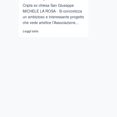
Cripta ex chiesa San Giuseppe
MICHELE LA ROSA - Si concretizza
un ambizioso e interessante progetto
che vede artefice l'Associazione...
Leggi
Leggi tutto
di
più
su
CASTIGLIONE
DI
SICILIA
–
Un
Museo
Religioso
in
Uno
dei
Borghi
Più
Belli
d’Italia.