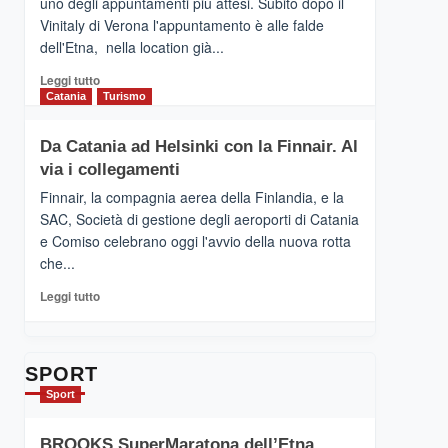
uno degli appuntamenti più attesi. Subito dopo il
presenta
Vinitaly di Verona l'appuntamento è alle falde
“Vino
dell'Etna, nella location già...
&
Cultura
Leggi
Leggi tutto
2026”.
di
Catania
Turismo
Le
più
tappe
su
Da Catania ad Helsinki con la Finnair. Al
dell’enoturismo
RANDAZZO
sull’Etna
via i collegamenti
–
Ci
Finnair, la compagnia aerea della Finlandia, e la
siamo
SAC, Società di gestione degli aeroporti di Catania
quasi….
e Comiso celebrano oggi l'avvio della nuova rotta
pronti
che...
per
Contrade
Leggi
Leggi tutto
dell’Etna
di
più
su
Da
SPORT
Catania
Sport
ad
Helsinki
BROOKS SuperMaratona dell’Etna,
con