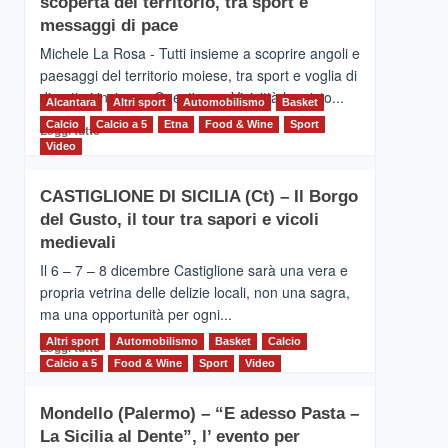
scoperta del territorio, tra sport e
la
Supermaratona
messaggi di pace
dell’Etna
Michele La Rosa - Tutti insieme a scoprire angoli e
paesaggi del territorio moiese, tra sport e voglia di
divertirsi insieme. Quest'anno Vivicittà ha visto...
Alcantara
Altri sport
Automobilismo
Basket
Calcio
Calcio a 5
Leggi
Etna
Food & Wine
Sport
Leggi tutto
di
Video
più
su
CASTIGLIONE DI SICILIA (Ct) – Il Borgo
MOIO
del Gusto, il tour tra sapori e vicoli
ALCANTARA
–
medievali
Vivicittà,
Il 6 – 7 – 8 dicembre Castiglione sarà una vera e
alla
propria vetrina delle delizie locali, non una sagra,
scoperta
ma una opportunità per ogni...
del
territorio,
Altri sport
Leggi
Automobilismo
Basket
Calcio
Leggi tutto
tra
di
Calcio a 5
Food & Wine
Sport
Video
sport
più
e
su
messaggi
Mondello (Palermo) – “E adesso Pasta –
CASTIGLIONE
di
La Sicilia al Dente”, l’ evento per
DI