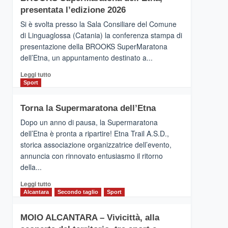
la
presentata l’edizione 2026
Finnair.
Si è svolta presso la Sala Consiliare del Comune
Al
di Linguaglossa (Catania) la conferenza stampa di
via
presentazione della BROOKS SuperMaratona
i
collegamenti
dell’Etna, un appuntamento destinato a...
Leggi
Leggi tutto
di
Sport
più
su
Torna la Supermaratona dell’Etna
BROOKS
SuperMaratona
Dopo un anno di pausa, la Supermaratona
dell’Etna,
dell’Etna è pronta a ripartire! Etna Trail A.S.D.,
presentata
storica associazione organizzatrice dell’evento,
l’edizione
annuncia con rinnovato entusiasmo il ritorno
2026
della...
Leggi
Leggi tutto
di
Alcantara
Secondo taglio
Sport
più
su
MOIO ALCANTARA – Vivicittà, alla
Torna