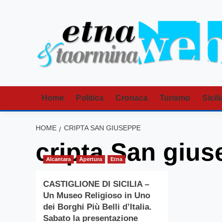
Vai
al
contenuto
Home
Politica
Cronaca
Turismo
Sicili
HOME
CRIPTA SAN GIUSEPPE
cripta San giu
Alcantara
Apertura
Etna
CASTIGLIONE DI SICILIA –
Un Museo Religioso in Uno
dei Borghi Più Belli d’Italia.
Sabato la presentazione