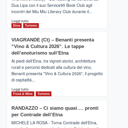
privilegiata
Dua Lipa con il suo Service95 Book Club agli
secondo
incontri del Miu Miu Literary Club durante il...
i
dati
Leggi
Leggi tutto
di
di
Etna
Turismo
Airbnb.
più
Anche
su
la
VIAGRANDE (Ct) – Benanti presenta
IL
Valle
“Vino & Cultura 2026”. Le tappe
SAN
Alcantara
DOMENICO
dell’enoturismo sull’Etna
nei
PALACE
primi
Ai piedi dell'Etna, tra vigneti storici, architetture
TAORMINA,
posti
rurali e percorsi dedicati alla cultura del vino,
UN
nella
Benanti presenta "Vino & Cultura 2026", il progetto
HOTEL
classifica
di ospitalità...
FOUR
siciliana
SEASONS
Leggi
Leggi tutto
PRESENTA
di
Food & Wine
Turismo
IL
più
NUOVO
su
SUMMER
RANDAZZO – Ci siamo quasi…. pronti
VIAGRANDE
BOOK
per Contrade dell’Etna
(Ct)
CLUB
–
MICHELE LA ROSA - Torna Contrade dell'Etna,
Benanti