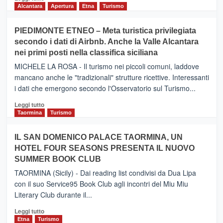
di
Alcantara
Apertura
Etna
Turismo
più
su
PIEDIMONTE ETNEO – Meta turistica privilegiata
CATANIA
secondo i dati di Airbnb. Anche la Valle Alcantara
–
nei primi posti nella classifica siciliana
Inaugurato
il
MICHELE LA ROSA - Il turismo nei piccoli comuni, laddove
nuovo
mancano anche le "tradizionali" strutture ricettive. Interessanti
collegamento
i dati che emergono secondo l'Osservatorio sul Turismo...
tra
Catania
Leggi
Leggi tutto
e
di
Taormina
Turismo
Zanzibar
più
operato
su
IL SAN DOMENICO PALACE TAORMINA, UN
da
PIEDIMONTE
Neos
HOTEL FOUR SEASONS PRESENTA IL NUOVO
ETNEO
SUMMER BOOK CLUB
–
Meta
TAORMINA (Sicily) - Dai reading list condivisi da Dua Lipa
turistica
con il suo Service95 Book Club agli incontri del Miu Miu
privilegiata
Literary Club durante il...
secondo
i
Leggi
Leggi tutto
dati
di
Etna
Turismo