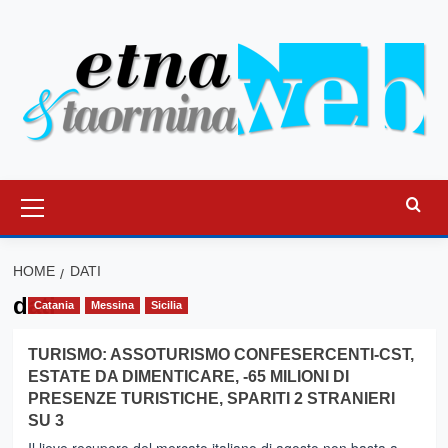
Vai
al
contenuto
Menu
principale
HOME
DATI
dati
Catania
Messina
Sicilia
TURISMO: ASSOTURISMO CONFESERCENTI-CST,
ESTATE DA DIMENTICARE, -65 MILIONI DI
PRESENZE TURISTICHE, SPARITI 2 STRANIERI
SU 3