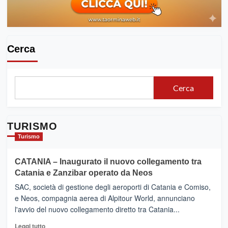
località
con
più
presenze
turistiche
Cerca
Cerca
TURISMO
Turismo
CATANIA – Inaugurato il nuovo collegamento tra
Catania e Zanzibar operato da Neos
SAC, società di gestione degli aeroporti di Catania e Comiso,
e Neos, compagnia aerea di Alpitour World, annunciano
l'avvio del nuovo collegamento diretto tra Catania...
Leggi
Leggi tutto