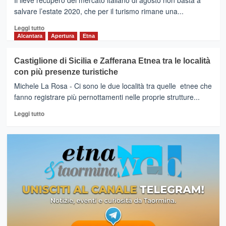
Il lieve recupero del mercato italiano di agosto non basta a
salvare l’estate 2020, che per il turismo rimane una...
Leggi
Leggi tutto
di
Alcantara
Apertura
Etna
più
su
Castiglione di Sicilia e Zafferana Etnea tra le località
TURISMO:
con più presenze turistiche
ASSOTURISMO
CONFESERCENTI-
Michele La Rosa - Ci sono le due località tra quelle etnee che
CST,
fanno registrare più pernottamenti nelle proprie strutture...
ESTATE
Leggi
DA
Leggi tutto
di
DIMENTICARE,
più
-65
su
MILIONI
Castiglione
DI
di
PRESENZE
Sicilia
TURISTICHE,
e
SPARITI
Zafferana
2
Etnea
STRANIERI
tra
SU
le
3