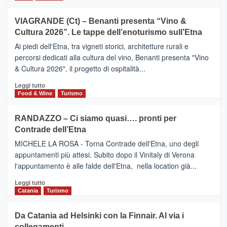
di
più
Airbnb.
su
VIAGRANDE (Ct) – Benanti presenta “Vino &
Anche
IL
la
Cultura 2026”. Le tappe dell’enoturismo sull’Etna
SAN
Valle
DOMENICO
Ai piedi dell'Etna, tra vigneti storici, architetture rurali e
Alcantara
PALACE
percorsi dedicati alla cultura del vino, Benanti presenta "Vino
nei
TAORMINA,
& Cultura 2026", il progetto di ospitalità...
primi
UN
posti
HOTEL
Leggi
Leggi tutto
nella
FOUR
di
Food & Wine
Turismo
classifica
SEASONS
più
siciliana
PRESENTA
su
RANDAZZO – Ci siamo quasi…. pronti per
IL
VIAGRANDE
Contrade dell’Etna
NUOVO
(Ct)
SUMMER
–
MICHELE LA ROSA - Torna Contrade dell'Etna, uno degli
BOOK
Benanti
appuntamenti più attesi. Subito dopo il Vinitaly di Verona
CLUB
presenta
l'appuntamento è alle falde dell'Etna, nella location già...
“Vino
&
Leggi
Leggi tutto
Cultura
di
Catania
Turismo
2026”.
più
Le
su
Da Catania ad Helsinki con la Finnair. Al via i
tappe
RANDAZZO
collegamenti