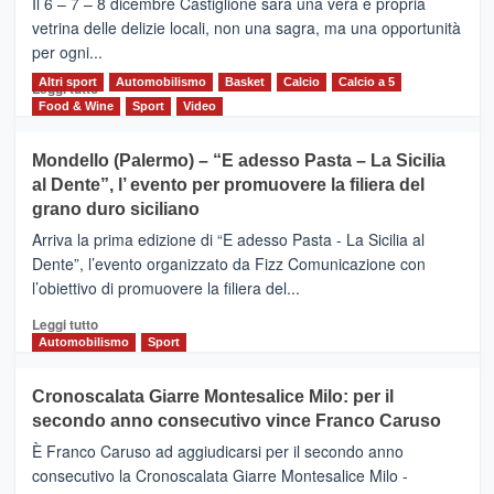
Il 6 – 7 – 8 dicembre Castiglione sarà una vera e propria
Vivicittà,
vetrina delle delizie locali, non una sagra, ma una opportunità
alla
per ogni...
scoperta
del
Altri sport
Leggi
Automobilismo
Basket
Calcio
Calcio a 5
Leggi tutto
territorio,
di
Food & Wine
Sport
Video
tra
più
sport
su
Mondello (Palermo) – “E adesso Pasta – La Sicilia
e
CASTIGLIONE
al Dente”, l’ evento per promuovere la filiera del
messaggi
DI
di
grano duro siciliano
SICILIA
pace
(Ct)
Arriva la prima edizione di “E adesso Pasta - La Sicilia al
–
Dente”, l’evento organizzato da Fizz Comunicazione con
Il
l’obiettivo di promuovere la filiera del...
Borgo
del
Leggi
Leggi tutto
Gusto,
di
Automobilismo
Sport
il
più
tour
su
Cronoscalata Giarre Montesalice Milo: per il
tra
Mondello
sapori
secondo anno consecutivo vince Franco Caruso
(Palermo)
e
–
È Franco Caruso ad aggiudicarsi per il secondo anno
vicoli
“E
consecutivo la Cronoscalata Giarre Montesalice Milo -
medievali
adesso