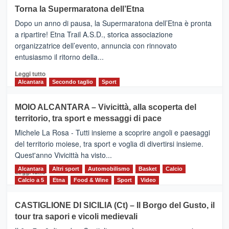
su
Torna la Supermaratona dell’Etna
BROOKS
Dopo un anno di pausa, la Supermaratona dell’Etna è pronta
SuperMaratona
dell’Etna,
a ripartire! Etna Trail A.S.D., storica associazione
presentata
organizzatrice dell’evento, annuncia con rinnovato
l’edizione
entusiasmo il ritorno della...
2026
Leggi
Leggi tutto
di
Alcantara
Secondo taglio
Sport
più
su
MOIO ALCANTARA – Vivicittà, alla scoperta del
Torna
territorio, tra sport e messaggi di pace
la
Supermaratona
Michele La Rosa - Tutti insieme a scoprire angoli e paesaggi
dell’Etna
del territorio moiese, tra sport e voglia di divertirsi insieme.
Quest'anno Vivicittà ha visto...
Alcantara
Leggi
Altri sport
Automobilismo
Basket
Calcio
Leggi tutto
di
Calcio a 5
Etna
Food & Wine
Sport
Video
più
su
CASTIGLIONE DI SICILIA (Ct) – Il Borgo del Gusto, il
MOIO
tour tra sapori e vicoli medievali
ALCANTARA
–