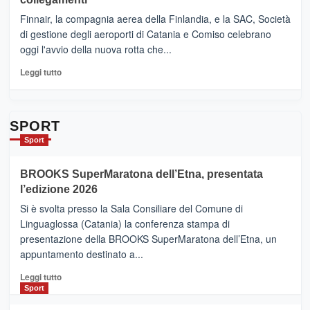
dell’enoturismo
–
sull’Etna
Ci
Finnair, la compagnia aerea della Finlandia, e la SAC, Società
siamo
di gestione degli aeroporti di Catania e Comiso celebrano
quasi….
oggi l'avvio della nuova rotta che...
pronti
per
Leggi
Leggi tutto
Contrade
di
dell’Etna
più
su
Da
SPORT
Catania
Sport
ad
Helsinki
BROOKS SuperMaratona dell’Etna, presentata
con
la
l’edizione 2026
Finnair.
Si è svolta presso la Sala Consiliare del Comune di
Al
Linguaglossa (Catania) la conferenza stampa di
via
presentazione della BROOKS SuperMaratona dell’Etna, un
i
appuntamento destinato a...
collegamenti
Leggi
Leggi tutto
di
Sport
più