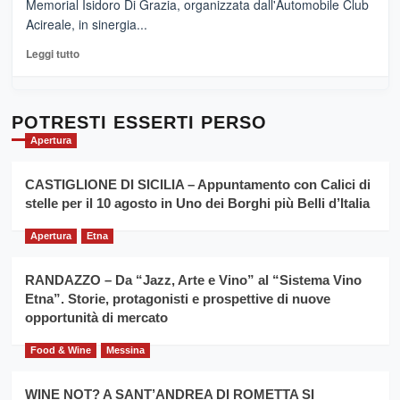
Memorial Isidoro Di Grazia, organizzata dall'Automobile Club
Pasta
Acireale, in sinergia...
–
La
Leggi
Leggi tutto
Sicilia
di
al
più
Dente”,
su
l’
Cronoscalata
POTRESTI ESSERTI PERSO
evento
Giarre
Apertura
per
Montesalice
promuovere
Milo:
la
CASTIGLIONE DI SICILIA – Appuntamento con Calici di
per
filiera
stelle per il 10 agosto in Uno dei Borghi più Belli d’Italia
il
del
secondo
grano
anno
Apertura
Etna
duro
consecutivo
siciliano
vince
RANDAZZO – Da “Jazz, Arte e Vino” al “Sistema Vino
Franco
Etna”. Storie, protagonisti e prospettive di nuove
Caruso
opportunità di mercato
Food & Wine
Messina
WINE NOT? A SANT’ANDREA DI ROMETTA SI