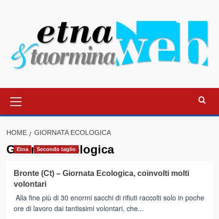
Vai
al
contenuto
Menu
principale
HOME
GIORNATA ECOLOGICA
Giornata Ecologica
Etna
Secondo taglio
Bronte (Ct) – Giornata Ecologica, coinvolti molti
volontari
Alla fine più di 30 enormi sacchi di rifiuti raccolti solo in poche
ore di lavoro dai tantissimi volontari, che...