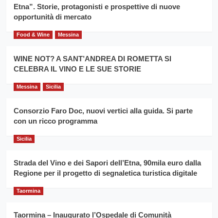
filiera
Etna”. Storie, protagonisti e prospettive di nuove
il
del
secondo
opportunità di mercato
grano
anno
duro
consecutivo
Food & Wine
Messina
siciliano
vince
Franco
WINE NOT? A SANT’ANDREA DI ROMETTA SI
Caruso
CELEBRA IL VINO E LE SUE STORIE
Messina
Sicilia
Consorzio Faro Doc, nuovi vertici alla guida. Si parte
con un ricco programma
Sicilia
Strada del Vino e dei Sapori dell’Etna, 90mila euro dalla
Regione per il progetto di segnaletica turistica digitale
Taormina
Taormina – Inaugurato l’Ospedale di Comunità