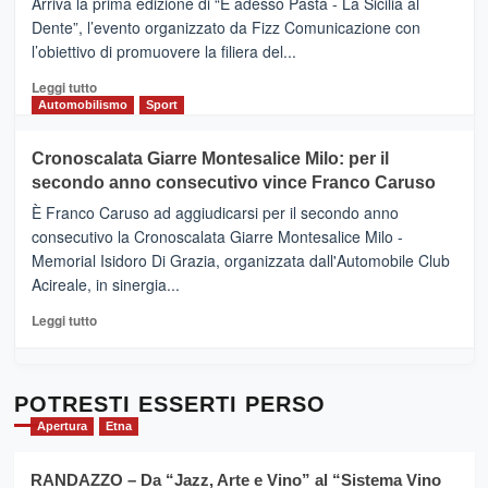
Arriva la prima edizione di “E adesso Pasta - La Sicilia al
–
Dente”, l’evento organizzato da Fizz Comunicazione con
Il
l’obiettivo di promuovere la filiera del...
Borgo
del
Leggi
Leggi tutto
Gusto,
di
Automobilismo
Sport
il
più
tour
su
Cronoscalata Giarre Montesalice Milo: per il
tra
Mondello
sapori
secondo anno consecutivo vince Franco Caruso
(Palermo)
e
–
È Franco Caruso ad aggiudicarsi per il secondo anno
vicoli
“E
consecutivo la Cronoscalata Giarre Montesalice Milo -
medievali
adesso
Memorial Isidoro Di Grazia, organizzata dall'Automobile Club
Pasta
Acireale, in sinergia...
–
La
Leggi
Leggi tutto
Sicilia
di
al
più
Dente”,
su
l’
Cronoscalata
POTRESTI ESSERTI PERSO
evento
Giarre
Apertura
Etna
per
Montesalice
promuovere
Milo:
la
RANDAZZO – Da “Jazz, Arte e Vino” al “Sistema Vino
per