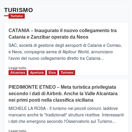
TURISMO
Turismo
CATANIA – Inaugurato il nuovo collegamento tra
Catania e Zanzibar operato da Neos
SAC, società di gestione degli aeroporti di Catania e Comiso,
e Neos, compagnia aerea di Alpitour World, annunciano
l'avvio del nuovo collegamento diretto tra Catania...
Leggi
Leggi tutto
di
Alcantara
Apertura
Etna
Turismo
più
su
PIEDIMONTE ETNEO – Meta turistica privilegiata
CATANIA
secondo i dati di Airbnb. Anche la Valle Alcantara
–
nei primi posti nella classifica siciliana
Inaugurato
il
MICHELE LA ROSA - Il turismo nei piccoli comuni, laddove
nuovo
mancano anche le "tradizionali" strutture ricettive. Interessanti
collegamento
i dati che emergono secondo l'Osservatorio sul Turismo...
tra
Catania
Leggi
Leggi tutto