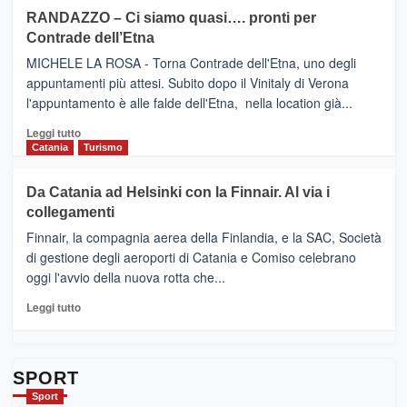
siciliana
PRESENTA
su
RANDAZZO – Ci siamo quasi…. pronti per
IL
VIAGRANDE
Contrade dell’Etna
NUOVO
(Ct)
SUMMER
–
MICHELE LA ROSA - Torna Contrade dell'Etna, uno degli
BOOK
Benanti
appuntamenti più attesi. Subito dopo il Vinitaly di Verona
CLUB
presenta
l'appuntamento è alle falde dell'Etna, nella location già...
“Vino
&
Leggi
Leggi tutto
Cultura
di
Catania
Turismo
2026”.
più
Le
su
Da Catania ad Helsinki con la Finnair. Al via i
tappe
RANDAZZO
collegamenti
dell’enoturismo
–
sull’Etna
Ci
Finnair, la compagnia aerea della Finlandia, e la SAC, Società
siamo
di gestione degli aeroporti di Catania e Comiso celebrano
quasi….
oggi l'avvio della nuova rotta che...
pronti
per
Leggi
Leggi tutto
Contrade
di
dell’Etna
più
su
Da
SPORT
Catania
Sport