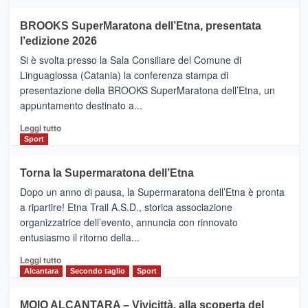
ad
Helsinki
BROOKS SuperMaratona dell’Etna, presentata
con
la
l’edizione 2026
Finnair.
Si è svolta presso la Sala Consiliare del Comune di
Al
Linguaglossa (Catania) la conferenza stampa di
via
presentazione della BROOKS SuperMaratona dell’Etna, un
i
appuntamento destinato a...
collegamenti
Leggi
Leggi tutto
di
Sport
più
su
Torna la Supermaratona dell’Etna
BROOKS
Dopo un anno di pausa, la Supermaratona dell’Etna è pronta
SuperMaratona
dell’Etna,
a ripartire! Etna Trail A.S.D., storica associazione
presentata
organizzatrice dell’evento, annuncia con rinnovato
l’edizione
entusiasmo il ritorno della...
2026
Leggi
Leggi tutto
di
Alcantara
Secondo taglio
Sport
più
su
MOIO ALCANTARA – Vivicittà, alla scoperta del