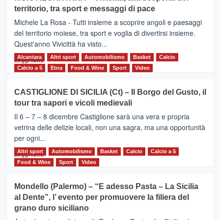
Torna
territorio, tra sport e messaggi di pace
la
Supermaratona
Michele La Rosa - Tutti insieme a scoprire angoli e paesaggi
dell’Etna
del territorio moiese, tra sport e voglia di divertirsi insieme.
Quest'anno Vivicittà ha visto...
Alcantara
Leggi
Altri sport
Automobilismo
Basket
Calcio
Leggi tutto
di
Calcio a 5
Etna
Food & Wine
Sport
Video
più
su
CASTIGLIONE DI SICILIA (Ct) – Il Borgo del Gusto, il
MOIO
tour tra sapori e vicoli medievali
ALCANTARA
–
Il 6 – 7 – 8 dicembre Castiglione sarà una vera e propria
Vivicittà,
vetrina delle delizie locali, non una sagra, ma una opportunità
alla
per ogni...
scoperta
del
Altri sport
Leggi
Automobilismo
Basket
Calcio
Calcio a 5
Leggi tutto
territorio,
di
Food & Wine
Sport
Video
tra
più
sport
su
Mondello (Palermo) – “E adesso Pasta – La Sicilia
e
CASTIGLIONE
al Dente”, l’ evento per promuovere la filiera del
messaggi
DI
di
grano duro siciliano
SICILIA
pace
(Ct)