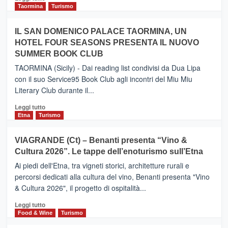
e
di
Taormina
Turismo
Zanzibar
più
operato
su
IL SAN DOMENICO PALACE TAORMINA, UN
da
PIEDIMONTE
Neos
HOTEL FOUR SEASONS PRESENTA IL NUOVO
ETNEO
SUMMER BOOK CLUB
–
Meta
TAORMINA (Sicily) - Dai reading list condivisi da Dua Lipa
turistica
con il suo Service95 Book Club agli incontri del Miu Miu
privilegiata
Literary Club durante il...
secondo
i
Leggi
Leggi tutto
dati
di
Etna
Turismo
di
più
Airbnb.
su
VIAGRANDE (Ct) – Benanti presenta “Vino &
Anche
IL
la
Cultura 2026”. Le tappe dell’enoturismo sull’Etna
SAN
Valle
DOMENICO
Ai piedi dell'Etna, tra vigneti storici, architetture rurali e
Alcantara
PALACE
percorsi dedicati alla cultura del vino, Benanti presenta "Vino
nei
TAORMINA,
& Cultura 2026", il progetto di ospitalità...
primi
UN
posti
HOTEL
Leggi
Leggi tutto
nella
FOUR
di
Food & Wine
Turismo
classifica
SEASONS
più