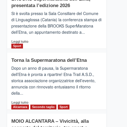
la
presentata l’edizione 2026
Finnair.
Si è svolta presso la Sala Consiliare del Comune
Al
di Linguaglossa (Catania) la conferenza stampa di
via
presentazione della BROOKS SuperMaratona
i
collegamenti
dell’Etna, un appuntamento destinato a...
Leggi
Leggi tutto
di
Sport
più
su
Torna la Supermaratona dell’Etna
BROOKS
SuperMaratona
Dopo un anno di pausa, la Supermaratona
dell’Etna,
dell’Etna è pronta a ripartire! Etna Trail A.S.D.,
presentata
storica associazione organizzatrice dell’evento,
l’edizione
annuncia con rinnovato entusiasmo il ritorno
2026
della...
Leggi
Leggi tutto
di
Alcantara
Secondo taglio
Sport
più
su
MOIO ALCANTARA – Vivicittà, alla
Torna