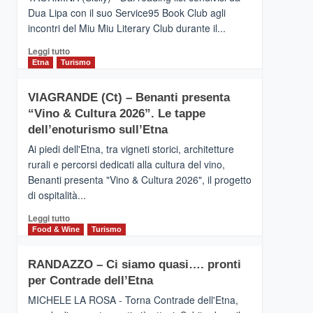
privilegiata
Dua Lipa con il suo Service95 Book Club agli
secondo
incontri del Miu Miu Literary Club durante il...
i
dati
Leggi
Leggi tutto
di
di
Etna
Turismo
Airbnb.
più
Anche
su
la
VIAGRANDE (Ct) – Benanti presenta
IL
Valle
“Vino & Cultura 2026”. Le tappe
SAN
Alcantara
DOMENICO
dell’enoturismo sull’Etna
nei
PALACE
primi
Ai piedi dell'Etna, tra vigneti storici, architetture
TAORMINA,
posti
rurali e percorsi dedicati alla cultura del vino,
UN
nella
Benanti presenta "Vino & Cultura 2026", il progetto
HOTEL
classifica
di ospitalità...
FOUR
siciliana
SEASONS
Leggi
Leggi tutto
PRESENTA
di
Food & Wine
Turismo
IL
più
NUOVO
su
SUMMER
RANDAZZO – Ci siamo quasi…. pronti
VIAGRANDE
BOOK
per Contrade dell’Etna
(Ct)
CLUB
–
MICHELE LA ROSA - Torna Contrade dell'Etna,
Benanti