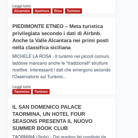
Leggi
Leggi tutto
di
Alcantara
Apertura
Etna
Turismo
più
su
PIEDIMONTE ETNEO – Meta turistica
CATANIA
privilegiata secondo i dati di Airbnb.
–
Inaugurato
Anche la Valle Alcantara nei primi posti
il
nella classifica siciliana
nuovo
MICHELE LA ROSA - Il turismo nei piccoli comuni,
collegamento
laddove mancano anche le "tradizionali" strutture
tra
ricettive. Interessanti i dati che emergono secondo
Catania
e
l'Osservatorio sul Turismo...
Zanzibar
Leggi
Leggi tutto
operato
di
Taormina
Turismo
da
più
Neos
su
IL SAN DOMENICO PALACE
PIEDIMONTE
TAORMINA, UN HOTEL FOUR
ETNEO
–
SEASONS PRESENTA IL NUOVO
Meta
SUMMER BOOK CLUB
turistica
TAORMINA (Sicily) - Dai reading list condivisi da