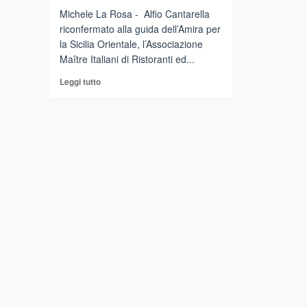
Michele La Rosa - Alfio Cantarella
riconfermato alla guida dell’Amira per
la Sicilia Orientale, l’Associazione
Maître Italiani di Ristoranti ed...
Leggi
Leggi tutto
di
più
su
PIEDIMONTE
ETNEO
–
Alfio
Cantarella
riconfermato
alla
guida
dell’
AMIRA
Sicilia
Orientale