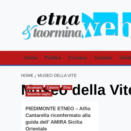
Vai
al
contenuto
Home
Politica
Cronaca
Turismo
Sicili
HOME
MUSEO DELLA VITE
Museo della Vit
Alcantara
Catania
Etna
Secondo taglio
PIEDIMONTE ETNEO – Alfio
Cantarella riconfermato alla
guida dell’ AMIRA Sicilia
Orientale