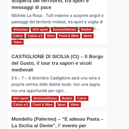
scoperta del territorio, tra sport e
la
Supermaratona
messaggi di pace
dell’Etna
Michele La Rosa - Tutti insieme a scoprire angoli e
paesaggi del territorio moiese, tra sport e voglia di
divertirsi insieme. Quest'anno Vivicittà ha visto...
Alcantara
Altri sport
Automobilismo
Basket
Calcio
Calcio a 5
Leggi
Etna
Food & Wine
Sport
Leggi tutto
di
Video
più
su
CASTIGLIONE DI SICILIA (Ct) – Il Borgo
MOIO
del Gusto, il tour tra sapori e vicoli
ALCANTARA
–
medievali
Vivicittà,
Il 6 – 7 – 8 dicembre Castiglione sarà una vera e
alla
propria vetrina delle delizie locali, non una sagra,
scoperta
ma una opportunità per ogni...
del
territorio,
Altri sport
Leggi
Automobilismo
Basket
Calcio
Leggi tutto
tra
di
Calcio a 5
Food & Wine
Sport
Video
sport
più
e
su
messaggi
Mondello (Palermo) – “E adesso Pasta –
CASTIGLIONE
di
La Sicilia al Dente”, l’ evento per
DI