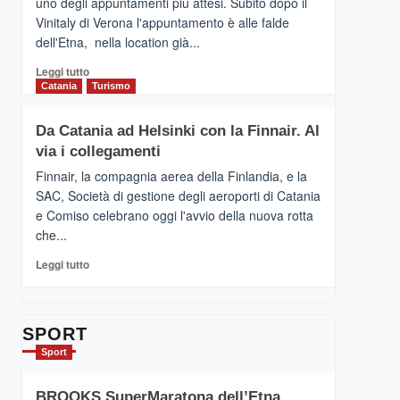
uno degli appuntamenti più attesi. Subito dopo il
presenta
Vinitaly di Verona l'appuntamento è alle falde
“Vino
dell'Etna, nella location già...
&
Cultura
Leggi
Leggi tutto
2026”.
di
Catania
Turismo
Le
più
tappe
su
Da Catania ad Helsinki con la Finnair. Al
dell’enoturismo
RANDAZZO
sull’Etna
via i collegamenti
–
Ci
Finnair, la compagnia aerea della Finlandia, e la
siamo
SAC, Società di gestione degli aeroporti di Catania
quasi….
e Comiso celebrano oggi l'avvio della nuova rotta
pronti
che...
per
Contrade
Leggi
Leggi tutto
dell’Etna
di
più
su
Da
SPORT
Catania
Sport
ad
Helsinki
BROOKS SuperMaratona dell’Etna,
con