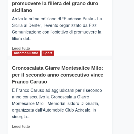
pace
SICILIA
promuovere la filiera del grano duro
(Ct)
siciliano
–
Arriva la prima edizione di “E adesso Pasta - La
Il
Sicilia al Dente”, l’evento organizzato da Fizz
Borgo
Comunicazione con l’obiettivo di promuovere la
del
Gusto,
filiera del...
il
Leggi
Leggi tutto
tour
di
Automobilismo
Sport
tra
più
sapori
su
e
Cronoscalata Giarre Montesalice Milo:
Mondello
vicoli
per il secondo anno consecutivo vince
(Palermo)
medievali
–
Franco Caruso
“E
È Franco Caruso ad aggiudicarsi per il secondo
adesso
anno consecutivo la Cronoscalata Giarre
Pasta
Montesalice Milo - Memorial Isidoro Di Grazia,
–
organizzata dall'Automobile Club Acireale, in
La
Sicilia
sinergia...
al
Leggi
Leggi tutto
Dente”,
di
l’