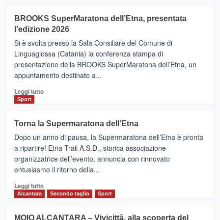
ad
Helsinki
BROOKS SuperMaratona dell’Etna, presentata
con
la
l’edizione 2026
Finnair.
Si è svolta presso la Sala Consiliare del Comune di
Al
Linguaglossa (Catania) la conferenza stampa di
via
presentazione della BROOKS SuperMaratona dell’Etna, un
i
appuntamento destinato a...
collegamenti
Leggi
Leggi tutto
di
Sport
più
su
Torna la Supermaratona dell’Etna
BROOKS
Dopo un anno di pausa, la Supermaratona dell’Etna è pronta
SuperMaratona
dell’Etna,
a ripartire! Etna Trail A.S.D., storica associazione
presentata
organizzatrice dell’evento, annuncia con rinnovato
l’edizione
entusiasmo il ritorno della...
2026
Leggi
Leggi tutto
di
Alcantara
Secondo taglio
Sport
più
su
MOIO ALCANTARA – Vivicittà, alla scoperta del