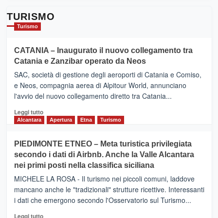
TURISMO
Turismo
CATANIA – Inaugurato il nuovo collegamento tra
Catania e Zanzibar operato da Neos
SAC, società di gestione degli aeroporti di Catania e Comiso,
e Neos, compagnia aerea di Alpitour World, annunciano
l'avvio del nuovo collegamento diretto tra Catania...
Leggi
Leggi tutto
di
Alcantara
Apertura
Etna
Turismo
più
su
PIEDIMONTE ETNEO – Meta turistica privilegiata
CATANIA
secondo i dati di Airbnb. Anche la Valle Alcantara
–
nei primi posti nella classifica siciliana
Inaugurato
il
MICHELE LA ROSA - Il turismo nei piccoli comuni, laddove
nuovo
mancano anche le "tradizionali" strutture ricettive. Interessanti
collegamento
i dati che emergono secondo l'Osservatorio sul Turismo...
tra
Catania
Leggi
Leggi tutto