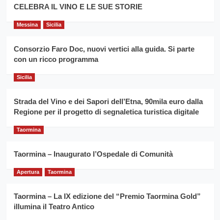
filiera
CELEBRA IL VINO E LE SUE STORIE
il
del
secondo
grano
anno
Messina
Sicilia
duro
consecutivo
siciliano
vince
Consorzio Faro Doc, nuovi vertici alla guida. Si parte
Franco
con un ricco programma
Caruso
Sicilia
Strada del Vino e dei Sapori dell’Etna, 90mila euro dalla
Regione per il progetto di segnaletica turistica digitale
Taormina
Taormina – Inaugurato l’Ospedale di Comunità
Apertura
Taormina
Taormina – La IX edizione del “Premio Taormina Gold”
illumina il Teatro Antico