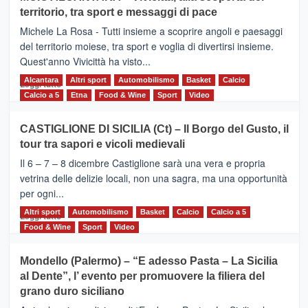
Torna
territorio, tra sport e messaggi di pace
la
Supermaratona
Michele La Rosa - Tutti insieme a scoprire angoli e paesaggi
dell’Etna
del territorio moiese, tra sport e voglia di divertirsi insieme.
Quest'anno Vivicittà ha visto...
Alcantara
Leggi
Altri sport
Automobilismo
Basket
Calcio
Leggi tutto
di
Calcio a 5
Etna
Food & Wine
Sport
Video
più
su
CASTIGLIONE DI SICILIA (Ct) – Il Borgo del Gusto, il
MOIO
tour tra sapori e vicoli medievali
ALCANTARA
–
Il 6 – 7 – 8 dicembre Castiglione sarà una vera e propria
Vivicittà,
vetrina delle delizie locali, non una sagra, ma una opportunità
alla
per ogni...
scoperta
del
Altri sport
Leggi
Automobilismo
Basket
Calcio
Calcio a 5
Leggi tutto
territorio,
di
Food & Wine
Sport
Video
tra
più
sport
su
Mondello (Palermo) – “E adesso Pasta – La Sicilia
e
CASTIGLIONE
al Dente”, l’ evento per promuovere la filiera del
messaggi
DI
di
grano duro siciliano
SICILIA
pace
(Ct)