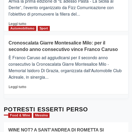
Arriva la prima edizione di “E adesso Pasta - La Sicilia al
–
Dente”, l’evento organizzato da Fizz Comunicazione con
Il
l’obiettivo di promuovere la filiera del...
Borgo
del
Leggi
Leggi tutto
Gusto,
di
Automobilismo
Sport
il
più
tour
su
Cronoscalata Giarre Montesalice Milo: per il
tra
Mondello
sapori
secondo anno consecutivo vince Franco Caruso
(Palermo)
e
–
È Franco Caruso ad aggiudicarsi per il secondo anno
vicoli
“E
consecutivo la Cronoscalata Giarre Montesalice Milo -
medievali
adesso
Memorial Isidoro Di Grazia, organizzata dall'Automobile Club
Pasta
Acireale, in sinergia...
–
La
Leggi
Leggi tutto
Sicilia
di
al
più
Dente”,
su
l’
Cronoscalata
POTRESTI ESSERTI PERSO
evento
Giarre
Food & Wine
Messina
per
Montesalice
promuovere
Milo:
la
WINE NOT? A SANT’ANDREA DI ROMETTA SI
per