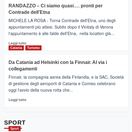
siciliana
PRESENTA
su
RANDAZZO – Ci siamo quasi…. pronti per
IL
VIAGRANDE
Contrade dell’Etna
NUOVO
(Ct)
SUMMER
–
MICHELE LA ROSA - Torna Contrade dell'Etna, uno degli
BOOK
Benanti
appuntamenti più attesi. Subito dopo il Vinitaly di Verona
CLUB
presenta
l'appuntamento è alle falde dell'Etna, nella location già...
“Vino
&
Leggi
Leggi tutto
Cultura
di
Catania
Turismo
2026”.
più
Le
su
Da Catania ad Helsinki con la Finnair. Al via i
tappe
RANDAZZO
collegamenti
dell’enoturismo
–
sull’Etna
Ci
Finnair, la compagnia aerea della Finlandia, e la SAC, Società
siamo
di gestione degli aeroporti di Catania e Comiso celebrano
quasi….
oggi l'avvio della nuova rotta che...
pronti
per
Leggi
Leggi tutto
Contrade
di
dell’Etna
più
su
Da
SPORT
Catania
Sport