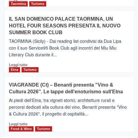
e
di
Taormina
Turismo
Zanzibar
più
operato
su
IL SAN DOMENICO PALACE TAORMINA, UN
da
PIEDIMONTE
Neos
HOTEL FOUR SEASONS PRESENTA IL NUOVO
ETNEO
SUMMER BOOK CLUB
–
Meta
TAORMINA (Sicily) - Dai reading list condivisi da Dua Lipa
turistica
con il suo Service95 Book Club agli incontri del Miu Miu
privilegiata
Literary Club durante il...
secondo
i
Leggi
Leggi tutto
dati
di
Etna
Turismo
di
più
Airbnb.
su
VIAGRANDE (Ct) – Benanti presenta “Vino &
Anche
IL
la
Cultura 2026”. Le tappe dell’enoturismo sull’Etna
SAN
Valle
DOMENICO
Ai piedi dell'Etna, tra vigneti storici, architetture rurali e
Alcantara
PALACE
percorsi dedicati alla cultura del vino, Benanti presenta "Vino
nei
TAORMINA,
& Cultura 2026", il progetto di ospitalità...
primi
UN
posti
HOTEL
Leggi
Leggi tutto
nella
FOUR
di
Food & Wine
Turismo
classifica
SEASONS
più