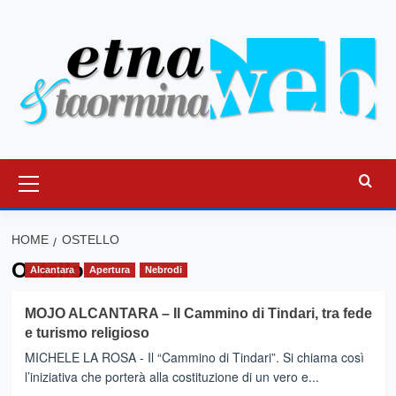
Vai
al
contenuto
Menu
principale
HOME
OSTELLO
Ostello
Alcantara
Apertura
Nebrodi
MOJO ALCANTARA – Il Cammino di Tindari, tra fede
e turismo religioso
MICHELE LA ROSA - Il “Cammino di Tindari”. Si chiama così
l’iniziativa che porterà alla costituzione di un vero e...