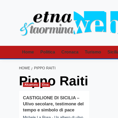
Vai
al
contenuto
Home
Politica
Cronaca
Turismo
Sicili
HOME
PIPPO RAITI
Pippo Raiti
Alcantara
Etna
CASTIGLIONE DI SICILIA –
Ulivo secolare, testimone del
tempo e simbolo di pace
Michele La Rosa - Un albero di ulivo