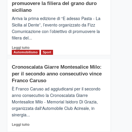
pace
SICILIA
promuovere la filiera del grano duro
(Ct)
siciliano
–
Arriva la prima edizione di “E adesso Pasta - La
Il
Sicilia al Dente”, l’evento organizzato da Fizz
Borgo
Comunicazione con l’obiettivo di promuovere la
del
Gusto,
filiera del...
il
Leggi
Leggi tutto
tour
di
Automobilismo
Sport
tra
più
sapori
su
e
Cronoscalata Giarre Montesalice Milo:
Mondello
vicoli
per il secondo anno consecutivo vince
(Palermo)
medievali
–
Franco Caruso
“E
È Franco Caruso ad aggiudicarsi per il secondo
adesso
anno consecutivo la Cronoscalata Giarre
Pasta
Montesalice Milo - Memorial Isidoro Di Grazia,
–
organizzata dall'Automobile Club Acireale, in
La
Sicilia
sinergia...
al
Leggi
Leggi tutto
Dente”,
di
l’