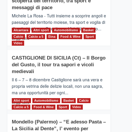
scoperta del territorio, tra sport e
la
Supermaratona
messaggi di pace
dell’Etna
Michele La Rosa - Tutti insieme a scoprire angoli e
paesaggi del territorio moiese, tra sport e voglia di
divertirsi insieme. Quest'anno Vivicittà ha visto...
Alcantara
Altri sport
Automobilismo
Basket
Calcio
Calcio a 5
Leggi
Etna
Food & Wine
Sport
Leggi tutto
di
Video
più
su
CASTIGLIONE DI SICILIA (Ct) – Il Borgo
MOIO
del Gusto, il tour tra sapori e vicoli
ALCANTARA
–
medievali
Vivicittà,
Il 6 – 7 – 8 dicembre Castiglione sarà una vera e
alla
propria vetrina delle delizie locali, non una sagra,
scoperta
ma una opportunità per ogni...
del
territorio,
Altri sport
Leggi
Automobilismo
Basket
Calcio
Leggi tutto
tra
di
Calcio a 5
Food & Wine
Sport
Video
sport
più
e
su
messaggi
Mondello (Palermo) – “E adesso Pasta –
CASTIGLIONE
di
La Sicilia al Dente”, l’ evento per
DI