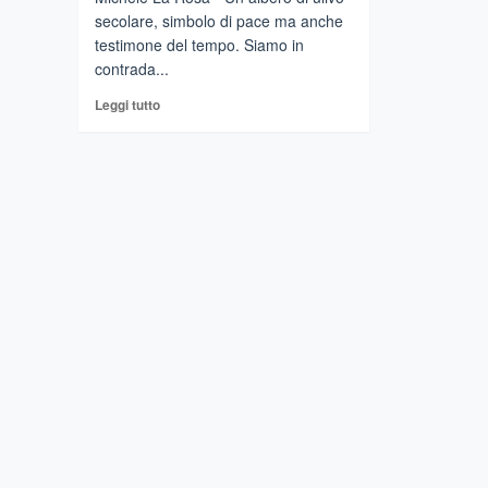
secolare, simbolo di pace ma anche
testimone del tempo. Siamo in
contrada...
Leggi
Leggi tutto
di
più
su
CASTIGLIONE
DI
SICILIA
–
Ulivo
secolare,
testimone
del
tempo
e
simbolo
di
pace