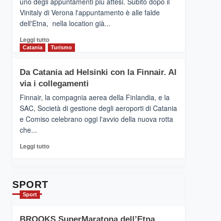
uno degli appuntamenti più attesi. Subito dopo il
presenta
Vinitaly di Verona l'appuntamento è alle falde
“Vino
dell'Etna, nella location già...
&
Cultura
Leggi
Leggi tutto
2026”.
di
Catania
Turismo
Le
più
tappe
su
Da Catania ad Helsinki con la Finnair. Al
dell’enoturismo
RANDAZZO
sull’Etna
via i collegamenti
–
Ci
Finnair, la compagnia aerea della Finlandia, e la
siamo
SAC, Società di gestione degli aeroporti di Catania
quasi….
e Comiso celebrano oggi l'avvio della nuova rotta
pronti
che...
per
Contrade
Leggi
Leggi tutto
dell’Etna
di
più
su
Da
SPORT
Catania
Sport
ad
Helsinki
BROOKS SuperMaratona dell’Etna,
con