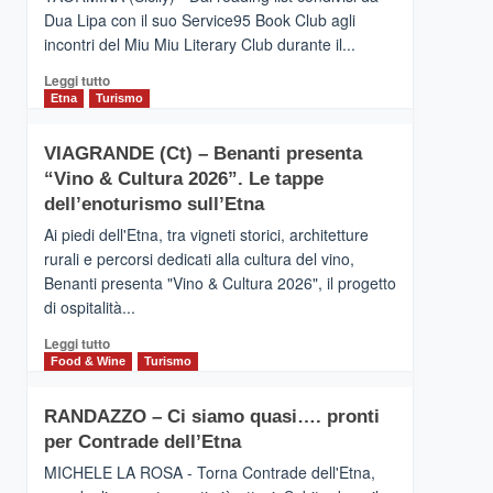
privilegiata
Dua Lipa con il suo Service95 Book Club agli
secondo
incontri del Miu Miu Literary Club durante il...
i
dati
Leggi
Leggi tutto
di
di
Etna
Turismo
Airbnb.
più
Anche
su
la
VIAGRANDE (Ct) – Benanti presenta
IL
Valle
“Vino & Cultura 2026”. Le tappe
SAN
Alcantara
DOMENICO
dell’enoturismo sull’Etna
nei
PALACE
primi
Ai piedi dell'Etna, tra vigneti storici, architetture
TAORMINA,
posti
rurali e percorsi dedicati alla cultura del vino,
UN
nella
Benanti presenta "Vino & Cultura 2026", il progetto
HOTEL
classifica
di ospitalità...
FOUR
siciliana
SEASONS
Leggi
Leggi tutto
PRESENTA
di
Food & Wine
Turismo
IL
più
NUOVO
su
SUMMER
RANDAZZO – Ci siamo quasi…. pronti
VIAGRANDE
BOOK
per Contrade dell’Etna
(Ct)
CLUB
–
MICHELE LA ROSA - Torna Contrade dell'Etna,
Benanti