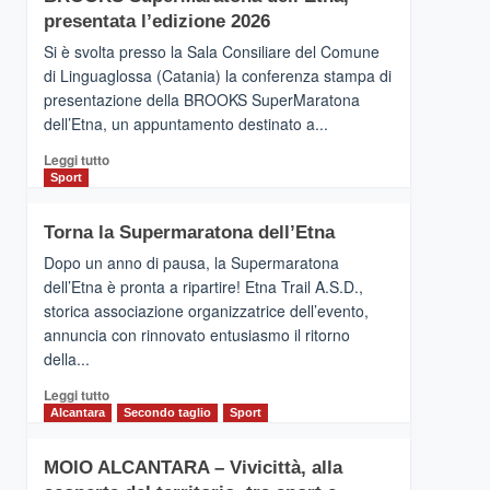
la
presentata l’edizione 2026
Finnair.
Si è svolta presso la Sala Consiliare del Comune
Al
di Linguaglossa (Catania) la conferenza stampa di
via
presentazione della BROOKS SuperMaratona
i
collegamenti
dell’Etna, un appuntamento destinato a...
Leggi
Leggi tutto
di
Sport
più
su
Torna la Supermaratona dell’Etna
BROOKS
SuperMaratona
Dopo un anno di pausa, la Supermaratona
dell’Etna,
dell’Etna è pronta a ripartire! Etna Trail A.S.D.,
presentata
storica associazione organizzatrice dell’evento,
l’edizione
annuncia con rinnovato entusiasmo il ritorno
2026
della...
Leggi
Leggi tutto
di
Alcantara
Secondo taglio
Sport
più
su
MOIO ALCANTARA – Vivicittà, alla
Torna