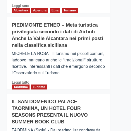
Leggi
Leggi tutto
di
Alcantara
Apertura
Etna
Turismo
più
su
PIEDIMONTE ETNEO – Meta turistica
CATANIA
privilegiata secondo i dati di Airbnb.
–
Inaugurato
Anche la Valle Alcantara nei primi posti
il
nella classifica siciliana
nuovo
MICHELE LA ROSA - Il turismo nei piccoli comuni,
collegamento
laddove mancano anche le "tradizionali" strutture
tra
ricettive. Interessanti i dati che emergono secondo
Catania
e
l'Osservatorio sul Turismo...
Zanzibar
Leggi
Leggi tutto
operato
di
Taormina
Turismo
da
più
Neos
su
IL SAN DOMENICO PALACE
PIEDIMONTE
TAORMINA, UN HOTEL FOUR
ETNEO
–
SEASONS PRESENTA IL NUOVO
Meta
SUMMER BOOK CLUB
turistica
TAORMINA (Sicily) - Dai reading list condivisi da