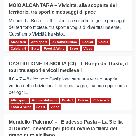
su
MOIO ALCANTARA – Vivicittà, alla scoperta del
Torna
territorio, tra sport e messaggi di pace
la
Supermaratona
Michele La Rosa - Tutti insieme a scoprire angoli e paesaggi
dell’Etna
del territorio moiese, tra sport e voglia di divertirsi insieme.
Quest'anno Vivicittà ha visto...
Alcantara
Leggi
Altri sport
Automobilismo
Basket
Calcio
Leggi tutto
di
Calcio a 5
Etna
Food & Wine
Sport
Video
più
su
CASTIGLIONE DI SICILIA (Ct) – Il Borgo del Gusto, il
MOIO
tour tra sapori e vicoli medievali
ALCANTARA
–
Il 6 – 7 – 8 dicembre Castiglione sarà una vera e propria
Vivicittà,
vetrina delle delizie locali, non una sagra, ma una opportunità
alla
per ogni...
scoperta
del
Altri sport
Leggi
Automobilismo
Basket
Calcio
Calcio a 5
Leggi tutto
territorio,
di
Food & Wine
Sport
Video
tra
più
sport
su
Mondello (Palermo) – “E adesso Pasta – La Sicilia
e
CASTIGLIONE
al Dente”, l’ evento per promuovere la filiera del
messaggi
DI
di
grano duro siciliano
SICILIA