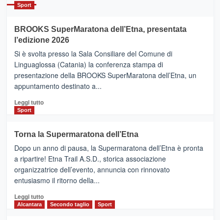
Catania
Sport
ad
Helsinki
BROOKS SuperMaratona dell’Etna, presentata
con
la
l’edizione 2026
Finnair.
Si è svolta presso la Sala Consiliare del Comune di
Al
Linguaglossa (Catania) la conferenza stampa di
via
presentazione della BROOKS SuperMaratona dell’Etna, un
i
appuntamento destinato a...
collegamenti
Leggi
Leggi tutto
di
Sport
più
su
Torna la Supermaratona dell’Etna
BROOKS
Dopo un anno di pausa, la Supermaratona dell’Etna è pronta
SuperMaratona
dell’Etna,
a ripartire! Etna Trail A.S.D., storica associazione
presentata
organizzatrice dell’evento, annuncia con rinnovato
l’edizione
entusiasmo il ritorno della...
2026
Leggi
Leggi tutto
di
Alcantara
Secondo taglio
Sport
più