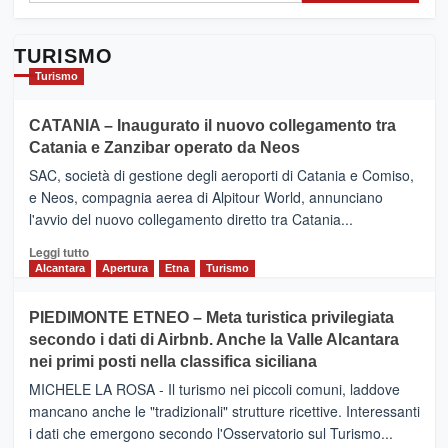
TURISMO
Turismo
CATANIA – Inaugurato il nuovo collegamento tra
Catania e Zanzibar operato da Neos
SAC, società di gestione degli aeroporti di Catania e Comiso,
e Neos, compagnia aerea di Alpitour World, annunciano
l'avvio del nuovo collegamento diretto tra Catania...
Leggi
Leggi tutto
di
Alcantara
Apertura
Etna
Turismo
più
su
PIEDIMONTE ETNEO – Meta turistica privilegiata
CATANIA
secondo i dati di Airbnb. Anche la Valle Alcantara
–
nei primi posti nella classifica siciliana
Inaugurato
il
MICHELE LA ROSA - Il turismo nei piccoli comuni, laddove
nuovo
mancano anche le "tradizionali" strutture ricettive. Interessanti
collegamento
i dati che emergono secondo l'Osservatorio sul Turismo...
tra