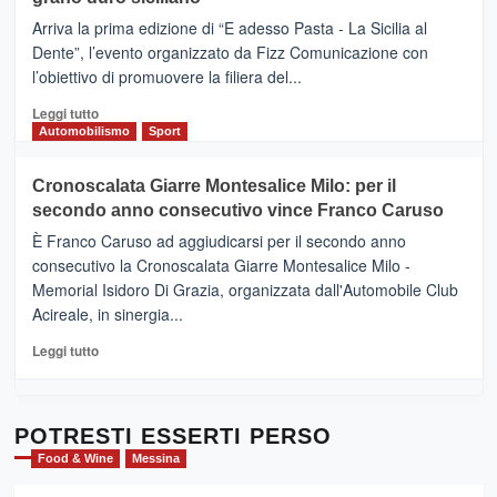
pace
(Ct)
Arriva la prima edizione di “E adesso Pasta - La Sicilia al
–
Dente”, l’evento organizzato da Fizz Comunicazione con
Il
l’obiettivo di promuovere la filiera del...
Borgo
del
Leggi
Leggi tutto
Gusto,
di
Automobilismo
Sport
il
più
tour
su
Cronoscalata Giarre Montesalice Milo: per il
tra
Mondello
sapori
secondo anno consecutivo vince Franco Caruso
(Palermo)
e
–
È Franco Caruso ad aggiudicarsi per il secondo anno
vicoli
“E
consecutivo la Cronoscalata Giarre Montesalice Milo -
medievali
adesso
Memorial Isidoro Di Grazia, organizzata dall'Automobile Club
Pasta
Acireale, in sinergia...
–
La
Leggi
Leggi tutto
Sicilia
di
al
più
Dente”,
su
l’
Cronoscalata
POTRESTI ESSERTI PERSO
evento
Giarre
Food & Wine
Messina
per
Montesalice
promuovere
Milo: