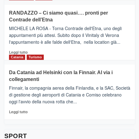
classifica
SEASONS
più
siciliana
PRESENTA
su
RANDAZZO – Ci siamo quasi…. pronti per
IL
VIAGRANDE
Contrade dell’Etna
NUOVO
(Ct)
SUMMER
–
MICHELE LA ROSA - Torna Contrade dell'Etna, uno degli
BOOK
Benanti
appuntamenti più attesi. Subito dopo il Vinitaly di Verona
CLUB
presenta
l'appuntamento è alle falde dell'Etna, nella location già...
“Vino
&
Leggi
Leggi tutto
Cultura
di
Catania
Turismo
2026”.
più
Le
su
Da Catania ad Helsinki con la Finnair. Al via i
tappe
RANDAZZO
collegamenti
dell’enoturismo
–
sull’Etna
Ci
Finnair, la compagnia aerea della Finlandia, e la SAC, Società
siamo
di gestione degli aeroporti di Catania e Comiso celebrano
quasi….
oggi l'avvio della nuova rotta che...
pronti
per
Leggi
Leggi tutto
Contrade
di
dell’Etna
più
su
Da
SPORT