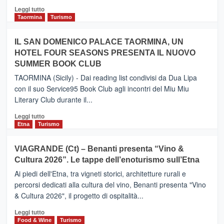
Catania
Leggi
Leggi tutto
e
di
Taormina
Turismo
Zanzibar
più
operato
su
IL SAN DOMENICO PALACE TAORMINA, UN
da
PIEDIMONTE
Neos
HOTEL FOUR SEASONS PRESENTA IL NUOVO
ETNEO
SUMMER BOOK CLUB
–
Meta
TAORMINA (Sicily) - Dai reading list condivisi da Dua Lipa
turistica
con il suo Service95 Book Club agli incontri del Miu Miu
privilegiata
Literary Club durante il...
secondo
i
Leggi
Leggi tutto
dati
di
Etna
Turismo
di
più
Airbnb.
su
VIAGRANDE (Ct) – Benanti presenta “Vino &
Anche
IL
la
Cultura 2026”. Le tappe dell’enoturismo sull’Etna
SAN
Valle
DOMENICO
Ai piedi dell'Etna, tra vigneti storici, architetture rurali e
Alcantara
PALACE
percorsi dedicati alla cultura del vino, Benanti presenta "Vino
nei
TAORMINA,
& Cultura 2026", il progetto di ospitalità...
primi
UN
posti
HOTEL
Leggi
Leggi tutto
nella
FOUR
di
Food & Wine
Turismo