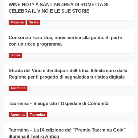
la
WINE NOT? A SANT’ANDREA DI ROMETTA SI
per
filiera
CELEBRA IL VINO E LE SUE STORIE
il
del
secondo
grano
anno
Messina
Sicilia
duro
consecutivo
siciliano
vince
Consorzio Faro Doc, nuovi vertici alla guida. Si parte
Franco
con un ricco programma
Caruso
Sicilia
Strada del Vino e dei Sapori dell’Etna, 90mila euro dalla
Regione per il progetto di segnaletica turistica digitale
Taormina
Taormina – Inaugurato l’Ospedale di Comunità
Apertura
Taormina
Taormina – La IX edizione del “Premio Taormina Gold”
illumina il Teatro Antico