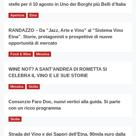
filiera
stelle per il 10 agosto in Uno dei Borghi più Belli d’Italia
il
del
secondo
grano
anno
Apertura
Etna
duro
consecutivo
siciliano
vince
RANDAZZO – Da “Jazz, Arte e Vino” al “Sistema Vino
Franco
Etna”. Storie, protagonisti e prospettive di nuove
Caruso
opportunità di mercato
Food & Wine
Messina
WINE NOT? A SANT’ANDREA DI ROMETTA SI
CELEBRA IL VINO E LE SUE STORIE
Messina
Sicilia
Consorzio Faro Doc, nuovi vertici alla guida. Si parte
con un ricco programma
Sicilia
Strada del Vino e dei Sapori dell’Etna, 90mila euro dalla