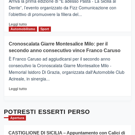
Arriva la prima edizione di “E adesso Pasta - La Sicilia al
–
Dente”, l’evento organizzato da Fizz Comunicazione con
Il
l’obiettivo di promuovere la filiera del...
Borgo
del
Leggi
Leggi tutto
Gusto,
di
Automobilismo
Sport
il
più
tour
su
Cronoscalata Giarre Montesalice Milo: per il
tra
Mondello
sapori
secondo anno consecutivo vince Franco Caruso
(Palermo)
e
–
È Franco Caruso ad aggiudicarsi per il secondo anno
vicoli
“E
consecutivo la Cronoscalata Giarre Montesalice Milo -
medievali
adesso
Memorial Isidoro Di Grazia, organizzata dall'Automobile Club
Pasta
Acireale, in sinergia...
–
La
Leggi
Leggi tutto
Sicilia
di
al
più
Dente”,
su
l’
Cronoscalata
POTRESTI ESSERTI PERSO
evento
Giarre
Apertura
per
Montesalice
promuovere
Milo:
la
CASTIGLIONE DI SICILIA – Appuntamento con Calici di
per