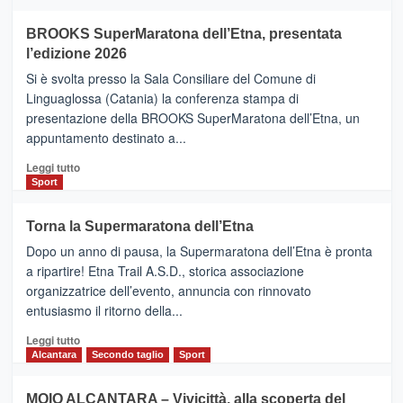
ad
Helsinki
BROOKS SuperMaratona dell’Etna, presentata
con
la
l’edizione 2026
Finnair.
Si è svolta presso la Sala Consiliare del Comune di
Al
Linguaglossa (Catania) la conferenza stampa di
via
presentazione della BROOKS SuperMaratona dell’Etna, un
i
appuntamento destinato a...
collegamenti
Leggi
Leggi tutto
di
Sport
più
su
Torna la Supermaratona dell’Etna
BROOKS
Dopo un anno di pausa, la Supermaratona dell’Etna è pronta
SuperMaratona
dell’Etna,
a ripartire! Etna Trail A.S.D., storica associazione
presentata
organizzatrice dell’evento, annuncia con rinnovato
l’edizione
entusiasmo il ritorno della...
2026
Leggi
Leggi tutto
di
Alcantara
Secondo taglio
Sport
più
su
MOIO ALCANTARA – Vivicittà, alla scoperta del