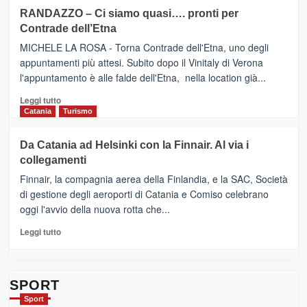
siciliana
PRESENTA
su
RANDAZZO – Ci siamo quasi…. pronti per
IL
VIAGRANDE
Contrade dell’Etna
NUOVO
(Ct)
SUMMER
–
MICHELE LA ROSA - Torna Contrade dell'Etna, uno degli
BOOK
Benanti
appuntamenti più attesi. Subito dopo il Vinitaly di Verona
CLUB
presenta
l'appuntamento è alle falde dell'Etna, nella location già...
“Vino
&
Leggi
Leggi tutto
Cultura
di
Catania
Turismo
2026”.
più
Le
su
Da Catania ad Helsinki con la Finnair. Al via i
tappe
RANDAZZO
collegamenti
dell’enoturismo
–
sull’Etna
Ci
Finnair, la compagnia aerea della Finlandia, e la SAC, Società
siamo
di gestione degli aeroporti di Catania e Comiso celebrano
quasi….
oggi l'avvio della nuova rotta che...
pronti
per
Leggi
Leggi tutto
Contrade
di
dell’Etna
più
su
Da
SPORT
Catania
Sport