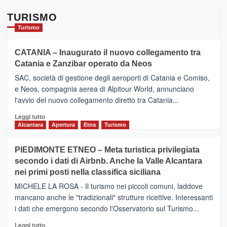
TURISMO
Turismo
CATANIA – Inaugurato il nuovo collegamento tra
Catania e Zanzibar operato da Neos
SAC, società di gestione degli aeroporti di Catania e Comiso,
e Neos, compagnia aerea di Alpitour World, annunciano
l'avvio del nuovo collegamento diretto tra Catania...
Leggi
Leggi tutto
di
Alcantara
Apertura
Etna
Turismo
più
su
PIEDIMONTE ETNEO – Meta turistica privilegiata
CATANIA
secondo i dati di Airbnb. Anche la Valle Alcantara
–
nei primi posti nella classifica siciliana
Inaugurato
il
MICHELE LA ROSA - Il turismo nei piccoli comuni, laddove
nuovo
mancano anche le "tradizionali" strutture ricettive. Interessanti
collegamento
i dati che emergono secondo l'Osservatorio sul Turismo...
tra
Catania
Leggi
Leggi tutto