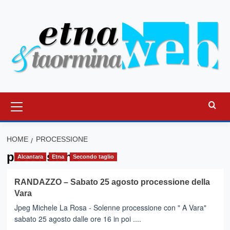
Vai
al
contenuto
Menu
principale
HOME
PROCESSIONE
processione
Alcantara
Etna
Secondo taglio
RANDAZZO – Sabato 25 agosto processione della
Vara
Jpeg Michele La Rosa - Solenne processione con " A Vara"
sabato 25 agosto dalle ore 16 in poi ....