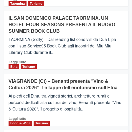
e
di
Taormina
Turismo
Zanzibar
più
operato
su
IL SAN DOMENICO PALACE TAORMINA, UN
da
PIEDIMONTE
Neos
HOTEL FOUR SEASONS PRESENTA IL NUOVO
ETNEO
SUMMER BOOK CLUB
–
Meta
TAORMINA (Sicily) - Dai reading list condivisi da Dua Lipa
turistica
con il suo Service95 Book Club agli incontri del Miu Miu
privilegiata
Literary Club durante il...
secondo
i
Leggi
Leggi tutto
dati
di
Etna
Turismo
di
più
Airbnb.
su
VIAGRANDE (Ct) – Benanti presenta “Vino &
Anche
IL
la
Cultura 2026”. Le tappe dell’enoturismo sull’Etna
SAN
Valle
DOMENICO
Ai piedi dell'Etna, tra vigneti storici, architetture rurali e
Alcantara
PALACE
percorsi dedicati alla cultura del vino, Benanti presenta "Vino
nei
TAORMINA,
& Cultura 2026", il progetto di ospitalità...
primi
UN
posti
HOTEL
Leggi
Leggi tutto
nella
FOUR
di
Food & Wine
Turismo
classifica
SEASONS
più