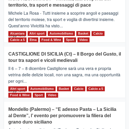
Torna
territorio, tra sport e messaggi di pace
la
Supermaratona
Michele La Rosa - Tutti insieme a scoprire angoli e paesaggi
dell’Etna
del territorio moiese, tra sport e voglia di divertirsi insieme.
Quest'anno Vivicittà ha visto...
Alcantara
Leggi
Altri sport
Automobilismo
Basket
Calcio
Leggi tutto
di
Calcio a 5
Etna
Food & Wine
Sport
Video
più
su
CASTIGLIONE DI SICILIA (Ct) – Il Borgo del Gusto, il
MOIO
tour tra sapori e vicoli medievali
ALCANTARA
–
Il 6 – 7 – 8 dicembre Castiglione sarà una vera e propria
Vivicittà,
vetrina delle delizie locali, non una sagra, ma una opportunità
alla
per ogni...
scoperta
del
Altri sport
Leggi
Automobilismo
Basket
Calcio
Calcio a 5
Leggi tutto
territorio,
di
Food & Wine
Sport
Video
tra
più
sport
su
Mondello (Palermo) – “E adesso Pasta – La Sicilia
e
CASTIGLIONE
al Dente”, l’ evento per promuovere la filiera del
messaggi
DI
di
grano duro siciliano
SICILIA
pace
(Ct)