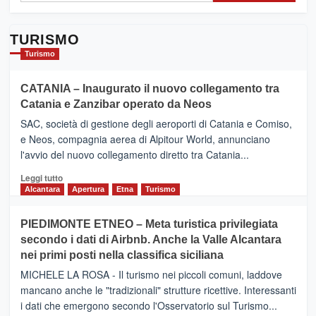
TURISMO
Turismo
CATANIA – Inaugurato il nuovo collegamento tra
Catania e Zanzibar operato da Neos
SAC, società di gestione degli aeroporti di Catania e Comiso,
e Neos, compagnia aerea di Alpitour World, annunciano
l'avvio del nuovo collegamento diretto tra Catania...
Leggi
Leggi tutto
di
Alcantara
Apertura
Etna
Turismo
più
su
PIEDIMONTE ETNEO – Meta turistica privilegiata
CATANIA
secondo i dati di Airbnb. Anche la Valle Alcantara
–
nei primi posti nella classifica siciliana
Inaugurato
il
MICHELE LA ROSA - Il turismo nei piccoli comuni, laddove
nuovo
mancano anche le "tradizionali" strutture ricettive. Interessanti
collegamento
i dati che emergono secondo l'Osservatorio sul Turismo...
tra