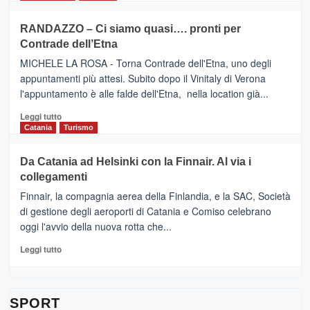
classifica
SEASONS
più
siciliana
PRESENTA
su
RANDAZZO – Ci siamo quasi…. pronti per
IL
VIAGRANDE
Contrade dell’Etna
NUOVO
(Ct)
SUMMER
–
MICHELE LA ROSA - Torna Contrade dell'Etna, uno degli
BOOK
Benanti
appuntamenti più attesi. Subito dopo il Vinitaly di Verona
CLUB
presenta
l'appuntamento è alle falde dell'Etna, nella location già...
“Vino
&
Leggi
Leggi tutto
Cultura
di
Catania
Turismo
2026”.
più
Le
su
Da Catania ad Helsinki con la Finnair. Al via i
tappe
RANDAZZO
collegamenti
dell’enoturismo
–
sull’Etna
Ci
Finnair, la compagnia aerea della Finlandia, e la SAC, Società
siamo
di gestione degli aeroporti di Catania e Comiso celebrano
quasi….
oggi l'avvio della nuova rotta che...
pronti
per
Leggi
Leggi tutto
Contrade
di
dell’Etna
più
su
Da
SPORT