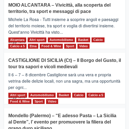
su
MOIO ALCANTARA – Vivicittà, alla scoperta del
Torna
territorio, tra sport e messaggi di pace
la
Supermaratona
Michele La Rosa - Tutti insieme a scoprire angoli e paesaggi
dell’Etna
del territorio moiese, tra sport e voglia di divertirsi insieme.
Quest'anno Vivicittà ha visto...
Alcantara
Leggi
Altri sport
Automobilismo
Basket
Calcio
Leggi tutto
di
Calcio a 5
Etna
Food & Wine
Sport
Video
più
su
CASTIGLIONE DI SICILIA (Ct) – Il Borgo del Gusto, il
MOIO
tour tra sapori e vicoli medievali
ALCANTARA
–
Il 6 – 7 – 8 dicembre Castiglione sarà una vera e propria
Vivicittà,
vetrina delle delizie locali, non una sagra, ma una opportunità
alla
per ogni...
scoperta
del
Altri sport
Leggi
Automobilismo
Basket
Calcio
Calcio a 5
Leggi tutto
territorio,
di
Food & Wine
Sport
Video
tra
più
sport
su
Mondello (Palermo) – “E adesso Pasta – La Sicilia
e
CASTIGLIONE
al Dente”, l’ evento per promuovere la filiera del
messaggi
DI
di
grano duro siciliano
SICILIA