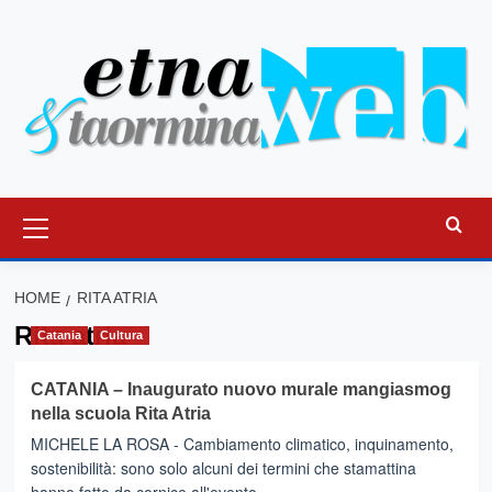
Vai
al
contenuto
Menu
principale
HOME
RITA ATRIA
Rita atria
Catania
Cultura
CATANIA – Inaugurato nuovo murale mangiasmog
nella scuola Rita Atria
MICHELE LA ROSA - Cambiamento climatico, inquinamento,
sostenibilità: sono solo alcuni dei termini che stamattina