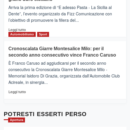
pace
(Ct)
Arriva la prima edizione di “E adesso Pasta - La Sicilia al
–
Dente”, l’evento organizzato da Fizz Comunicazione con
Il
l’obiettivo di promuovere la filiera del...
Borgo
del
Leggi
Leggi tutto
Gusto,
di
Automobilismo
Sport
il
più
tour
su
Cronoscalata Giarre Montesalice Milo: per il
tra
Mondello
sapori
secondo anno consecutivo vince Franco Caruso
(Palermo)
e
–
È Franco Caruso ad aggiudicarsi per il secondo anno
vicoli
“E
consecutivo la Cronoscalata Giarre Montesalice Milo -
medievali
adesso
Memorial Isidoro Di Grazia, organizzata dall'Automobile Club
Pasta
Acireale, in sinergia...
–
La
Leggi
Leggi tutto
Sicilia
di
al
più
Dente”,
su
l’
Cronoscalata
POTRESTI ESSERTI PERSO
evento
Giarre
Apertura
per
Montesalice
promuovere
Milo: