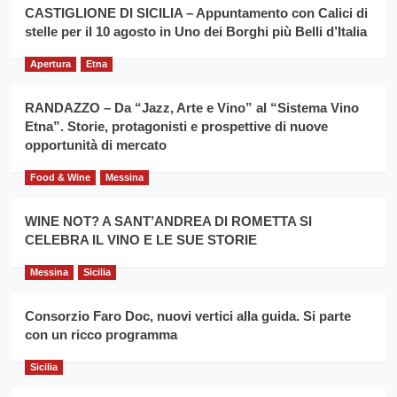
la
CASTIGLIONE DI SICILIA – Appuntamento con Calici di
per
filiera
stelle per il 10 agosto in Uno dei Borghi più Belli d’Italia
il
del
secondo
grano
anno
Apertura
Etna
duro
consecutivo
siciliano
vince
RANDAZZO – Da “Jazz, Arte e Vino” al “Sistema Vino
Franco
Etna”. Storie, protagonisti e prospettive di nuove
Caruso
opportunità di mercato
Food & Wine
Messina
WINE NOT? A SANT’ANDREA DI ROMETTA SI
CELEBRA IL VINO E LE SUE STORIE
Messina
Sicilia
Consorzio Faro Doc, nuovi vertici alla guida. Si parte
con un ricco programma
Sicilia