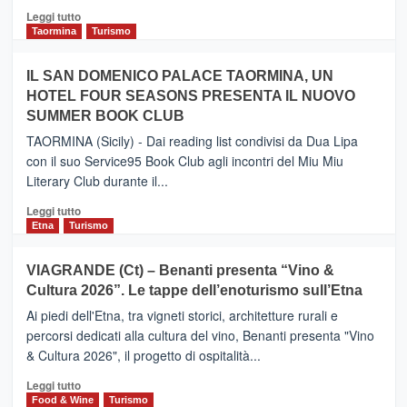
Catania
Leggi
Leggi tutto
e
di
Taormina
Turismo
Zanzibar
più
operato
su
IL SAN DOMENICO PALACE TAORMINA, UN
da
PIEDIMONTE
Neos
HOTEL FOUR SEASONS PRESENTA IL NUOVO
ETNEO
SUMMER BOOK CLUB
–
Meta
TAORMINA (Sicily) - Dai reading list condivisi da Dua Lipa
turistica
con il suo Service95 Book Club agli incontri del Miu Miu
privilegiata
Literary Club durante il...
secondo
i
Leggi
Leggi tutto
dati
di
Etna
Turismo
di
più
Airbnb.
su
VIAGRANDE (Ct) – Benanti presenta “Vino &
Anche
IL
la
Cultura 2026”. Le tappe dell’enoturismo sull’Etna
SAN
Valle
DOMENICO
Ai piedi dell'Etna, tra vigneti storici, architetture rurali e
Alcantara
PALACE
percorsi dedicati alla cultura del vino, Benanti presenta "Vino
nei
TAORMINA,
& Cultura 2026", il progetto di ospitalità...
primi
UN
posti
HOTEL
Leggi
Leggi tutto
nella
FOUR
di
Food & Wine
Turismo