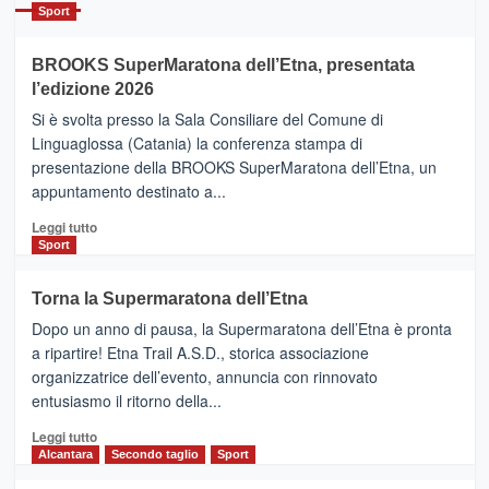
Catania
Sport
ad
Helsinki
BROOKS SuperMaratona dell’Etna, presentata
con
la
l’edizione 2026
Finnair.
Si è svolta presso la Sala Consiliare del Comune di
Al
Linguaglossa (Catania) la conferenza stampa di
via
presentazione della BROOKS SuperMaratona dell’Etna, un
i
appuntamento destinato a...
collegamenti
Leggi
Leggi tutto
di
Sport
più
su
Torna la Supermaratona dell’Etna
BROOKS
Dopo un anno di pausa, la Supermaratona dell’Etna è pronta
SuperMaratona
dell’Etna,
a ripartire! Etna Trail A.S.D., storica associazione
presentata
organizzatrice dell’evento, annuncia con rinnovato
l’edizione
entusiasmo il ritorno della...
2026
Leggi
Leggi tutto
di
Alcantara
Secondo taglio
Sport
più