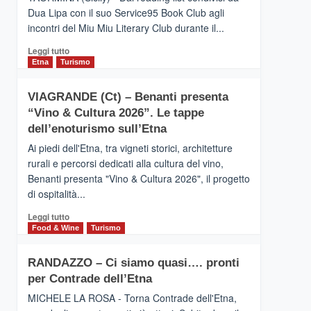
privilegiata
Dua Lipa con il suo Service95 Book Club agli
secondo
incontri del Miu Miu Literary Club durante il...
i
dati
Leggi
Leggi tutto
di
di
Etna
Turismo
Airbnb.
più
Anche
su
la
VIAGRANDE (Ct) – Benanti presenta
IL
Valle
“Vino & Cultura 2026”. Le tappe
SAN
Alcantara
DOMENICO
dell’enoturismo sull’Etna
nei
PALACE
primi
Ai piedi dell'Etna, tra vigneti storici, architetture
TAORMINA,
posti
rurali e percorsi dedicati alla cultura del vino,
UN
nella
Benanti presenta "Vino & Cultura 2026", il progetto
HOTEL
classifica
di ospitalità...
FOUR
siciliana
SEASONS
Leggi
Leggi tutto
PRESENTA
di
Food & Wine
Turismo
IL
più
NUOVO
su
SUMMER
RANDAZZO – Ci siamo quasi…. pronti
VIAGRANDE
BOOK
per Contrade dell’Etna
(Ct)
CLUB
–
MICHELE LA ROSA - Torna Contrade dell'Etna,
Benanti