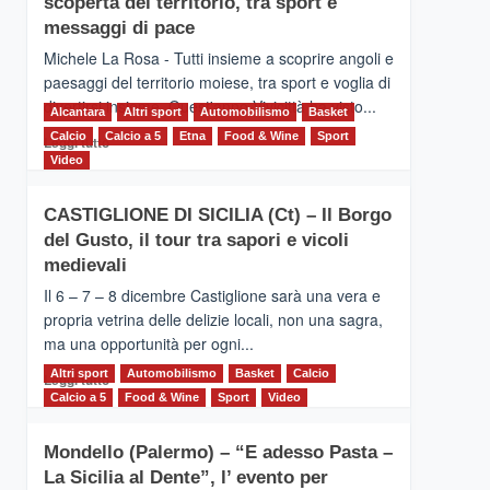
scoperta del territorio, tra sport e
la
Supermaratona
messaggi di pace
dell’Etna
Michele La Rosa - Tutti insieme a scoprire angoli e
paesaggi del territorio moiese, tra sport e voglia di
divertirsi insieme. Quest'anno Vivicittà ha visto...
Alcantara
Altri sport
Automobilismo
Basket
Calcio
Calcio a 5
Leggi
Etna
Food & Wine
Sport
Leggi tutto
di
Video
più
su
CASTIGLIONE DI SICILIA (Ct) – Il Borgo
MOIO
del Gusto, il tour tra sapori e vicoli
ALCANTARA
–
medievali
Vivicittà,
Il 6 – 7 – 8 dicembre Castiglione sarà una vera e
alla
propria vetrina delle delizie locali, non una sagra,
scoperta
ma una opportunità per ogni...
del
territorio,
Altri sport
Leggi
Automobilismo
Basket
Calcio
Leggi tutto
tra
di
Calcio a 5
Food & Wine
Sport
Video
sport
più
e
su
messaggi
Mondello (Palermo) – “E adesso Pasta –
CASTIGLIONE
di
La Sicilia al Dente”, l’ evento per
DI