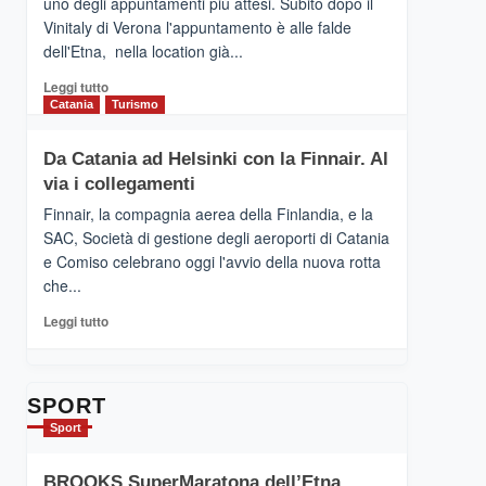
uno degli appuntamenti più attesi. Subito dopo il
presenta
Vinitaly di Verona l'appuntamento è alle falde
“Vino
dell'Etna, nella location già...
&
Cultura
Leggi
Leggi tutto
2026”.
di
Catania
Turismo
Le
più
tappe
su
Da Catania ad Helsinki con la Finnair. Al
dell’enoturismo
RANDAZZO
sull’Etna
via i collegamenti
–
Ci
Finnair, la compagnia aerea della Finlandia, e la
siamo
SAC, Società di gestione degli aeroporti di Catania
quasi….
e Comiso celebrano oggi l'avvio della nuova rotta
pronti
che...
per
Contrade
Leggi
Leggi tutto
dell’Etna
di
più
su
Da
SPORT
Catania
Sport
ad
Helsinki
BROOKS SuperMaratona dell’Etna,
con