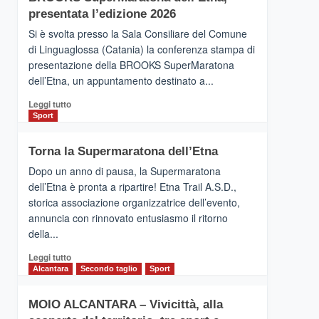
la
presentata l’edizione 2026
Finnair.
Si è svolta presso la Sala Consiliare del Comune
Al
di Linguaglossa (Catania) la conferenza stampa di
via
presentazione della BROOKS SuperMaratona
i
collegamenti
dell’Etna, un appuntamento destinato a...
Leggi
Leggi tutto
di
Sport
più
su
Torna la Supermaratona dell’Etna
BROOKS
SuperMaratona
Dopo un anno di pausa, la Supermaratona
dell’Etna,
dell’Etna è pronta a ripartire! Etna Trail A.S.D.,
presentata
storica associazione organizzatrice dell’evento,
l’edizione
annuncia con rinnovato entusiasmo il ritorno
2026
della...
Leggi
Leggi tutto
di
Alcantara
Secondo taglio
Sport
più
su
MOIO ALCANTARA – Vivicittà, alla
Torna