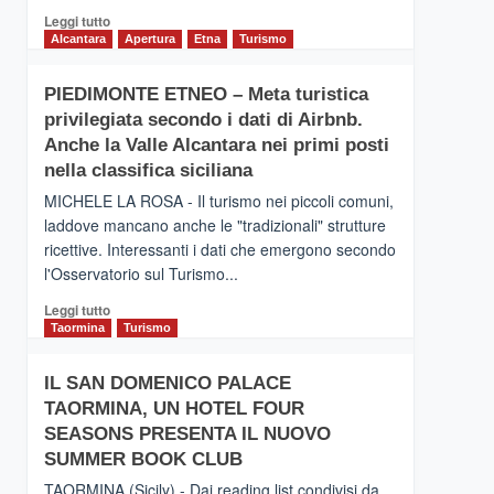
Leggi
Leggi tutto
di
Alcantara
Apertura
Etna
Turismo
più
su
PIEDIMONTE ETNEO – Meta turistica
CATANIA
privilegiata secondo i dati di Airbnb.
–
Inaugurato
Anche la Valle Alcantara nei primi posti
il
nella classifica siciliana
nuovo
MICHELE LA ROSA - Il turismo nei piccoli comuni,
collegamento
laddove mancano anche le "tradizionali" strutture
tra
ricettive. Interessanti i dati che emergono secondo
Catania
e
l'Osservatorio sul Turismo...
Zanzibar
Leggi
Leggi tutto
operato
di
Taormina
Turismo
da
più
Neos
su
IL SAN DOMENICO PALACE
PIEDIMONTE
TAORMINA, UN HOTEL FOUR
ETNEO
–
SEASONS PRESENTA IL NUOVO
Meta
SUMMER BOOK CLUB
turistica
TAORMINA (Sicily) - Dai reading list condivisi da