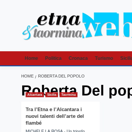
Vai
al
contenuto
Home
Politica
Cronaca
Turismo
Sicili
HOME
ROBERTA DEL POPOLO
Roberta Del po
Alcantara
Sicilia
Taormina
Tra l’Etna e l’Alcantara i
nuovi talenti dell’arte del
flambé
MICHELE LA ROSA - Un trionfo.