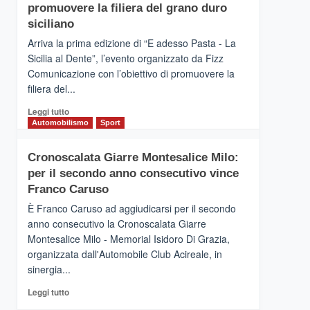
pace
SICILIA
promuovere la filiera del grano duro
(Ct)
siciliano
–
Arriva la prima edizione di “E adesso Pasta - La
Il
Sicilia al Dente”, l’evento organizzato da Fizz
Borgo
Comunicazione con l’obiettivo di promuovere la
del
Gusto,
filiera del...
il
Leggi
Leggi tutto
tour
di
Automobilismo
Sport
tra
più
sapori
su
e
Cronoscalata Giarre Montesalice Milo:
Mondello
vicoli
per il secondo anno consecutivo vince
(Palermo)
medievali
–
Franco Caruso
“E
È Franco Caruso ad aggiudicarsi per il secondo
adesso
anno consecutivo la Cronoscalata Giarre
Pasta
Montesalice Milo - Memorial Isidoro Di Grazia,
–
organizzata dall'Automobile Club Acireale, in
La
Sicilia
sinergia...
al
Leggi
Leggi tutto
Dente”,
di
l’