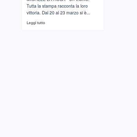
Tutta la stampa racconta la loro
vittoria. Dal 20 al 23 marzo si è...
Leggi
Leggi tutto
di
più
su
Tra
l’Etna
e
l’Alcantara
i
nuovi
talenti
dell’arte
del
flambé