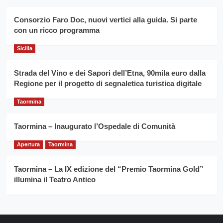
duro
consecutivo
siciliano
vince
Consorzio Faro Doc, nuovi vertici alla guida. Si parte
Franco
con un ricco programma
Caruso
Sicilia
Strada del Vino e dei Sapori dell’Etna, 90mila euro dalla
Regione per il progetto di segnaletica turistica digitale
Taormina
Taormina – Inaugurato l’Ospedale di Comunità
Apertura
Taormina
Taormina – La IX edizione del “Premio Taormina Gold”
illumina il Teatro Antico