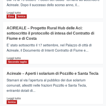
ex
Acireale. Dopo il successo dello scorso anno, il...
contrattisti
Leggi
Enti
Leggi tutto
di
Locali
Etna
Ionica
più
sindaco
su
chiede
ACIREALE – Progetto Rural Hub delle Aci:
ACIREALE
aumento
sottoscritto il protocollo di intesa del Contratto di
–
orario
Fiume e di Costa
I
a
Colori
36
E’ stato sottoscritto il 17 settembre, nel Palazzo di città di
del
ore.
Acireale, il Documento di Intenti Contratto di Fiume e...
Gusto,
Appello
tra
a
Leggi
Leggi tutto
Show
tutte
di
Secondo taglio
Cooking,
le
più
masterclass,
forze
su
Acireale – Aperti i solarium di Pozzillo e Santa Tecla
e
politiche
ACIREALE
vari
Stamani al via l’apertura al pubblico dei due solarium
–
eventi
Progetto
comunali, allestiti nelle frazioni Pozzillo e Santa Tecla,
Rural
entrambi dotati di...
Hub
Leggi
delle
Leggi tutto
di
Aci:
Ionica