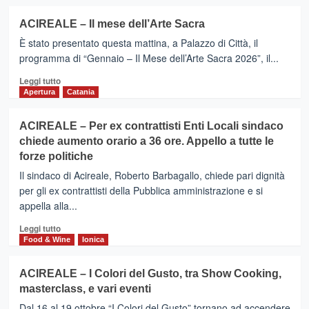
Festival
più
Internazionale
su
ACIREALE – Il mese dell’Arte Sacra
della
ACIREALE
Granita
È stato presentato questa mattina, a Palazzo di Città, il
–
Siciliana
“L’essenziale
programma di “Gennaio – Il Mese dell’Arte Sacra 2026”, il...
del
Leggi
Leggi tutto
cerimoniale”.
di
Apertura
Catania
A
più
lezione
su
con
ACIREALE – Per ex contrattisti Enti Locali sindaco
ACIREALE
Anna
chiede aumento orario a 36 ore. Appello a tutte le
–
Fosson.
forze politiche
Il
Gli
mese
errori
Il sindaco di Acireale, Roberto Barbagallo, chiede pari dignità
dell’Arte
da
per gli ex contrattisti della Pubblica amministrazione e si
Sacra
evitare
appella alla...
Leggi
Leggi tutto
di
Food & Wine
Ionica
più
su
ACIREALE – I Colori del Gusto, tra Show Cooking,
ACIREALE
masterclass, e vari eventi
–
Per
Dal 16 al 19 ottobre “I Colori del Gusto” tornano ad accendere