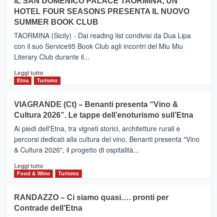
IL SAN DOMENICO PALACE TAORMINA, UN
da
PIEDIMONTE
Neos
HOTEL FOUR SEASONS PRESENTA IL NUOVO
ETNEO
SUMMER BOOK CLUB
–
Meta
TAORMINA (Sicily) - Dai reading list condivisi da Dua Lipa
turistica
con il suo Service95 Book Club agli incontri del Miu Miu
privilegiata
Literary Club durante il...
secondo
i
Leggi
Leggi tutto
dati
di
Etna
Turismo
di
più
Airbnb.
su
VIAGRANDE (Ct) – Benanti presenta “Vino &
Anche
IL
la
Cultura 2026”. Le tappe dell’enoturismo sull’Etna
SAN
Valle
DOMENICO
Ai piedi dell'Etna, tra vigneti storici, architetture rurali e
Alcantara
PALACE
percorsi dedicati alla cultura del vino, Benanti presenta "Vino
nei
TAORMINA,
& Cultura 2026", il progetto di ospitalità...
primi
UN
posti
HOTEL
Leggi
Leggi tutto
nella
FOUR
di
Food & Wine
Turismo
classifica
SEASONS
più
siciliana
PRESENTA
su
RANDAZZO – Ci siamo quasi…. pronti per
IL
VIAGRANDE
Contrade dell’Etna
NUOVO
(Ct)