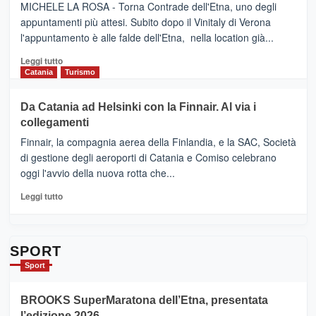
SUMMER
–
MICHELE LA ROSA - Torna Contrade dell'Etna, uno degli
BOOK
Benanti
appuntamenti più attesi. Subito dopo il Vinitaly di Verona
CLUB
presenta
l'appuntamento è alle falde dell'Etna, nella location già...
“Vino
&
Leggi
Leggi tutto
Cultura
di
Catania
Turismo
2026”.
più
Le
su
Da Catania ad Helsinki con la Finnair. Al via i
tappe
RANDAZZO
collegamenti
dell’enoturismo
–
sull’Etna
Ci
Finnair, la compagnia aerea della Finlandia, e la SAC, Società
siamo
di gestione degli aeroporti di Catania e Comiso celebrano
quasi….
oggi l'avvio della nuova rotta che...
pronti
per
Leggi
Leggi tutto
Contrade
di
dell’Etna
più
su
Da
SPORT
Catania
Sport
ad
Helsinki
BROOKS SuperMaratona dell’Etna, presentata
con
la
l’edizione 2026