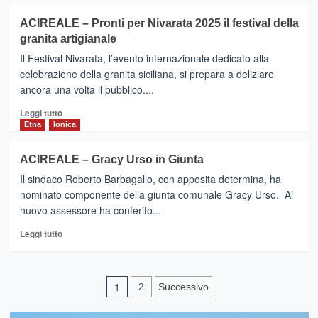
più
sottoscritto
su
il
ACIREALE – Pronti per Nivarata 2025 il festival della
Acireale
protocollo
granita artigianale
–
di
Aperti
intesa
Il Festival Nivarata, l’evento internazionale dedicato alla
i
del
celebrazione della granita siciliana, si prepara a deliziare
solarium
Contratto
ancora una volta il pubblico....
di
di
Pozzillo
Fiume
Leggi
Leggi tutto
e
e
di
Etna
Ionica
Santa
di
più
Tecla
Costa
su
ACIREALE – Gracy Urso in Giunta
ACIREALE
Il sindaco Roberto Barbagallo, con apposita determina, ha
–
Pronti
nominato componente della giunta comunale Gracy Urso. Al
per
nuovo assessore ha conferito...
Nivarata
Leggi
2025
Leggi tutto
di
il
più
festival
su
della
Paginazione
ACIREALE
granita
1
2
Successivo
–
artigianale
degli
Gracy