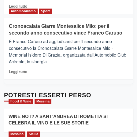
del
Leggi
Leggi tutto
Gusto,
di
Automobilismo
Sport
il
più
tour
su
Cronoscalata Giarre Montesalice Milo: per il
tra
Mondello
sapori
secondo anno consecutivo vince Franco Caruso
(Palermo)
e
–
È Franco Caruso ad aggiudicarsi per il secondo anno
vicoli
“E
consecutivo la Cronoscalata Giarre Montesalice Milo -
medievali
adesso
Memorial Isidoro Di Grazia, organizzata dall'Automobile Club
Pasta
Acireale, in sinergia...
–
La
Leggi
Leggi tutto
Sicilia
di
al
più
Dente”,
su
l’
Cronoscalata
POTRESTI ESSERTI PERSO
evento
Giarre
Food & Wine
Messina
per
Montesalice
promuovere
Milo:
la
WINE NOT? A SANT’ANDREA DI ROMETTA SI
per
filiera
CELEBRA IL VINO E LE SUE STORIE
il
del
secondo
grano
anno
Messina
Sicilia