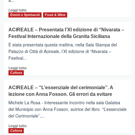
a...
Leggi
Leggi tutto
di
Eventi e Spettacoli
Food & Wine
più
su
ACIREALE – Presentata l’XI edizione di “Nivarata –
ACIREALE:
Festival Internazionale della Granita Siciliana
APPROVATO
L’AUMENTO
È stata presentata questa mattina, nella Sala Stampa del
A
Palazzo di Città di Acireale, l’XI edizione di “Nivarata –
33
Festival...
ORE
PER
Leggi
Leggi tutto
IL
di
Cultura
PERSONALE
più
PART-
su
ACIREALE – “L’essenziale del cerimoniale”. A
TIME
ACIREALE
lezione con Anna Fosson. Gli errori da evitare
–
Presentata
Michele La Rosa - Interessante incontro nella sala Galatea
l’XI
del Municipio con Anna Fosson, autrice del libro “L’essenziale
edizione
del Cerimoniale”,...
di
“Nivarata
Leggi
Leggi tutto
–
di
Cultura