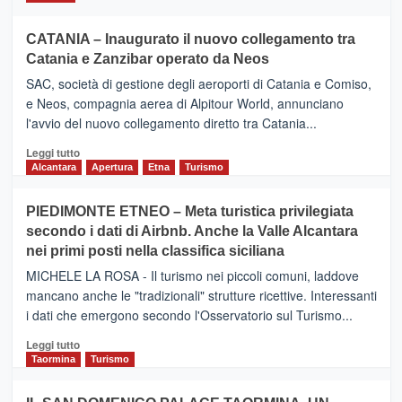
CATANIA – Inaugurato il nuovo collegamento tra
Catania e Zanzibar operato da Neos
SAC, società di gestione degli aeroporti di Catania e Comiso,
e Neos, compagnia aerea di Alpitour World, annunciano
l'avvio del nuovo collegamento diretto tra Catania...
Leggi
Leggi tutto
di
Alcantara
Apertura
Etna
Turismo
più
su
PIEDIMONTE ETNEO – Meta turistica privilegiata
CATANIA
secondo i dati di Airbnb. Anche la Valle Alcantara
–
nei primi posti nella classifica siciliana
Inaugurato
il
MICHELE LA ROSA - Il turismo nei piccoli comuni, laddove
nuovo
mancano anche le "tradizionali" strutture ricettive. Interessanti
collegamento
i dati che emergono secondo l'Osservatorio sul Turismo...
tra
Catania
Leggi
Leggi tutto
e
di
Taormina
Turismo
Zanzibar
più
operato
su