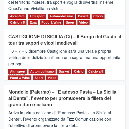
del territorio moiese, tra sport e voglia di divertirsi insieme.
Quest'anno Vivicittà ha visto...
Alcantara
Leggi
Altri sport
Automobilismo
Basket
Calcio
Leggi tutto
di
Calcio a 5
Etna
Food & Wine
Sport
Video
più
su
CASTIGLIONE DI SICILIA (Ct) – Il Borgo del Gusto, il
MOIO
tour tra sapori e vicoli medievali
ALCANTARA
–
Il 6 – 7 – 8 dicembre Castiglione sarà una vera e propria
Vivicittà,
vetrina delle delizie locali, non una sagra, ma una opportunità
alla
per ogni...
scoperta
del
Altri sport
Leggi
Automobilismo
Basket
Calcio
Calcio a 5
Leggi tutto
territorio,
di
Food & Wine
Sport
Video
tra
più
sport
su
Mondello (Palermo) – “E adesso Pasta – La Sicilia
e
CASTIGLIONE
al Dente”, l’ evento per promuovere la filiera del
messaggi
DI
di
grano duro siciliano
SICILIA
pace
(Ct)
Arriva la prima edizione di “E adesso Pasta - La Sicilia al
–
Dente”, l’evento organizzato da Fizz Comunicazione con
Il
l’obiettivo di promuovere la filiera del...
Borgo