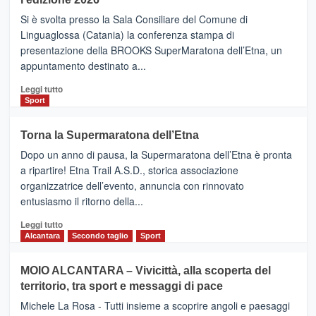
Finnair.
Si è svolta presso la Sala Consiliare del Comune di
Al
Linguaglossa (Catania) la conferenza stampa di
via
presentazione della BROOKS SuperMaratona dell’Etna, un
i
appuntamento destinato a...
collegamenti
Leggi
Leggi tutto
di
Sport
più
su
Torna la Supermaratona dell’Etna
BROOKS
Dopo un anno di pausa, la Supermaratona dell’Etna è pronta
SuperMaratona
dell’Etna,
a ripartire! Etna Trail A.S.D., storica associazione
presentata
organizzatrice dell’evento, annuncia con rinnovato
l’edizione
entusiasmo il ritorno della...
2026
Leggi
Leggi tutto
di
Alcantara
Secondo taglio
Sport
più
su
MOIO ALCANTARA – Vivicittà, alla scoperta del
Torna
territorio, tra sport e messaggi di pace
la
Supermaratona
Michele La Rosa - Tutti insieme a scoprire angoli e paesaggi
dell’Etna