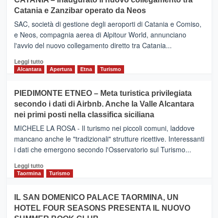
Catania e Zanzibar operato da Neos
SAC, società di gestione degli aeroporti di Catania e Comiso,
e Neos, compagnia aerea di Alpitour World, annunciano
l'avvio del nuovo collegamento diretto tra Catania...
Leggi
Leggi tutto
di
Alcantara
Apertura
Etna
Turismo
più
su
PIEDIMONTE ETNEO – Meta turistica privilegiata
CATANIA
secondo i dati di Airbnb. Anche la Valle Alcantara
–
nei primi posti nella classifica siciliana
Inaugurato
il
MICHELE LA ROSA - Il turismo nei piccoli comuni, laddove
nuovo
mancano anche le "tradizionali" strutture ricettive. Interessanti
collegamento
i dati che emergono secondo l'Osservatorio sul Turismo...
tra
Catania
Leggi
Leggi tutto
e
di
Taormina
Turismo
Zanzibar
più
operato
su
IL SAN DOMENICO PALACE TAORMINA, UN
da
PIEDIMONTE
Neos
HOTEL FOUR SEASONS PRESENTA IL NUOVO
ETNEO