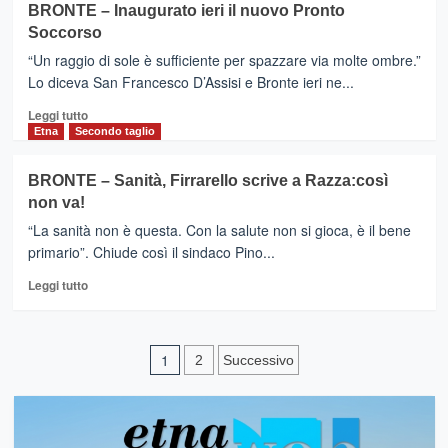
BRONTE – Inaugurato ieri il nuovo Pronto
SICILIA
Soccorso
–
Sanità,master
“Un raggio di sole è sufficiente per spazzare via molte ombre.”
della
Lo diceva San Francesco D’Assisi e Bronte ieri ne...
Regione
Leggi
in
Leggi tutto
di
Senologia
Etna
Secondo taglio
più
per
su
22
BRONTE – Sanità, Firrarello scrive a Razza:così
BRONTE
giovani
non va!
–
medici
Inaugurato
“La sanità non è questa. Con la salute non si gioca, è il bene
ieri
primario”. Chiude così il sindaco Pino...
il
Leggi
nuovo
Leggi tutto
di
Pronto
più
Soccorso
su
Paginazione
BRONTE
1
2
Successivo
–
degli
Sanità,
Firrarello
articoli
scrive