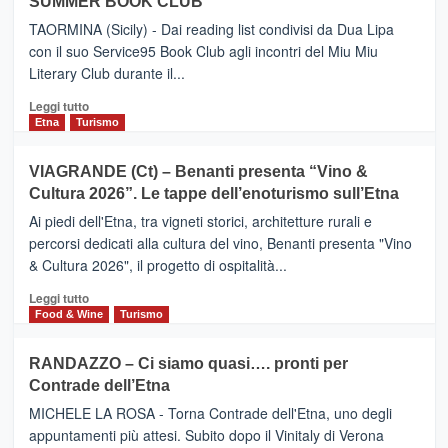
SUMMER BOOK CLUB
–
Meta
TAORMINA (Sicily) - Dai reading list condivisi da Dua Lipa
turistica
con il suo Service95 Book Club agli incontri del Miu Miu
privilegiata
Literary Club durante il...
secondo
i
Leggi
Leggi tutto
dati
di
Etna
Turismo
di
più
Airbnb.
su
VIAGRANDE (Ct) – Benanti presenta “Vino &
Anche
IL
la
Cultura 2026”. Le tappe dell’enoturismo sull’Etna
SAN
Valle
DOMENICO
Ai piedi dell'Etna, tra vigneti storici, architetture rurali e
Alcantara
PALACE
percorsi dedicati alla cultura del vino, Benanti presenta "Vino
nei
TAORMINA,
& Cultura 2026", il progetto di ospitalità...
primi
UN
posti
HOTEL
Leggi
Leggi tutto
nella
FOUR
di
Food & Wine
Turismo
classifica
SEASONS
più
siciliana
PRESENTA
su
RANDAZZO – Ci siamo quasi…. pronti per
IL
VIAGRANDE
Contrade dell’Etna
NUOVO
(Ct)
SUMMER
–
MICHELE LA ROSA - Torna Contrade dell'Etna, uno degli
BOOK
Benanti
appuntamenti più attesi. Subito dopo il Vinitaly di Verona
CLUB
presenta