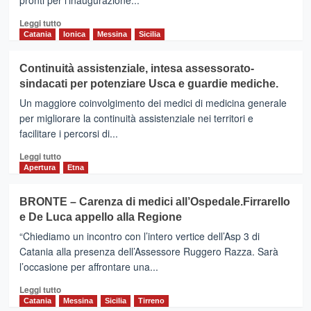
pronti per l’inaugurazione...
Leggi
Leggi tutto
di
Catania
Ionica
Messina
Sicilia
più
su
Continuità assistenziale, intesa assessorato-
BELPASSO
sindacati per potenziare Usca e guardie mediche.
(Ct)
–
Un maggiore coinvolgimento dei medici di medicina generale
Riapre
per migliorare la continuità assistenziale nei territori e
il
facilitare i percorsi di...
Teatro
comunale
Leggi
Leggi tutto
Martoglio
di
Apertura
Etna
più
su
BRONTE – Carenza di medici all’Ospedale.Firrarello
Continuità
e De Luca appello alla Regione
assistenziale,
intesa
“Chiediamo un incontro con l’intero vertice dell’Asp 3 di
assessorato-
Catania alla presenza dell’Assessore Ruggero Razza. Sarà
sindacati
l’occasione per affrontare una...
per
potenziare
Leggi
Leggi tutto
Usca
di
Catania
Messina
Sicilia
Tirreno