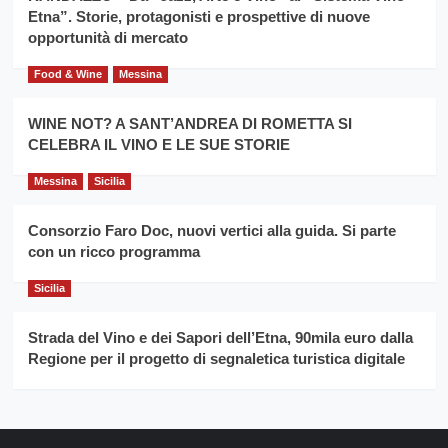
Franco
Etna”. Storie, protagonisti e prospettive di nuove
Caruso
opportunità di mercato
Food & Wine
Messina
WINE NOT? A SANT’ANDREA DI ROMETTA SI
CELEBRA IL VINO E LE SUE STORIE
Messina
Sicilia
Consorzio Faro Doc, nuovi vertici alla guida. Si parte
con un ricco programma
Sicilia
Strada del Vino e dei Sapori dell’Etna, 90mila euro dalla
Regione per il progetto di segnaletica turistica digitale