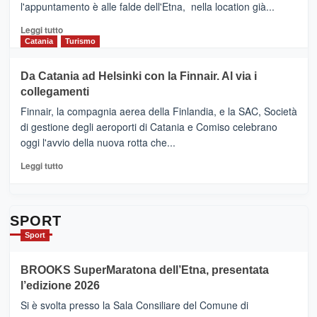
l'appuntamento è alle falde dell'Etna, nella location già...
“Vino
&
Leggi
Leggi tutto
Cultura
di
Catania
Turismo
2026”.
più
Le
su
Da Catania ad Helsinki con la Finnair. Al via i
tappe
RANDAZZO
collegamenti
dell’enoturismo
–
sull’Etna
Ci
Finnair, la compagnia aerea della Finlandia, e la SAC, Società
siamo
di gestione degli aeroporti di Catania e Comiso celebrano
quasi….
oggi l'avvio della nuova rotta che...
pronti
per
Leggi
Leggi tutto
Contrade
di
dell’Etna
più
su
Da
SPORT
Catania
Sport
ad
Helsinki
BROOKS SuperMaratona dell’Etna, presentata
con
la
l’edizione 2026
Finnair.
Si è svolta presso la Sala Consiliare del Comune di
Al