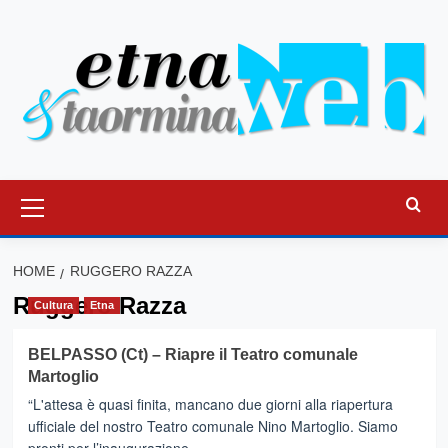
Vai
al
contenuto
Menu
principale
HOME
RUGGERO RAZZA
Ruggero Razza
Cultura
Etna
BELPASSO (Ct) – Riapre il Teatro comunale
Martoglio
“L'attesa è quasi finita, mancano due giorni alla riapertura
ufficiale del nostro Teatro comunale Nino Martoglio. Siamo