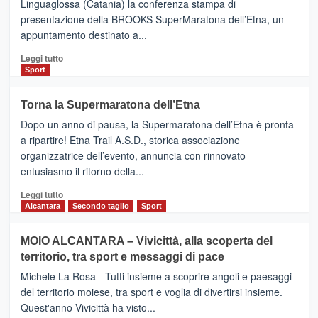
Linguaglossa (Catania) la conferenza stampa di
via
presentazione della BROOKS SuperMaratona dell’Etna, un
i
appuntamento destinato a...
collegamenti
Leggi
Leggi tutto
di
Sport
più
su
Torna la Supermaratona dell’Etna
BROOKS
Dopo un anno di pausa, la Supermaratona dell’Etna è pronta
SuperMaratona
dell’Etna,
a ripartire! Etna Trail A.S.D., storica associazione
presentata
organizzatrice dell’evento, annuncia con rinnovato
l’edizione
entusiasmo il ritorno della...
2026
Leggi
Leggi tutto
di
Alcantara
Secondo taglio
Sport
più
su
MOIO ALCANTARA – Vivicittà, alla scoperta del
Torna
territorio, tra sport e messaggi di pace
la
Supermaratona
Michele La Rosa - Tutti insieme a scoprire angoli e paesaggi
dell’Etna
del territorio moiese, tra sport e voglia di divertirsi insieme.
Quest'anno Vivicittà ha visto...