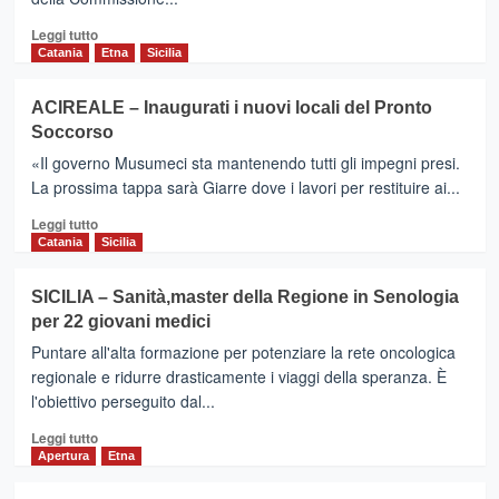
Borgo…
Leggi
a
Leggi tutto
di
scuola
Catania
Etna
Sicilia
più
con
su
“gusto”.
ACIREALE – Inaugurati i nuovi locali del Pronto
GIARRE
Puntare
Soccorso
–
alla
Inaugurato
ristorazione
«Il governo Musumeci sta mantenendo tutti gli impegni presi.
il
di
La prossima tappa sarà Giarre dove i lavori per restituire ai...
nuovo
qualità
Leggi
Pronto
Leggi tutto
di
Soccorso
Catania
Sicilia
più
su
SICILIA – Sanità,master della Regione in Senologia
ACIREALE
per 22 giovani medici
–
Inaugurati
Puntare all'alta formazione per potenziare la rete oncologica
i
regionale e ridurre drasticamente i viaggi della speranza. È
nuovi
l'obiettivo perseguito dal...
locali
del
Leggi
Leggi tutto
Pronto
di
Apertura
Etna
Soccorso
più
su