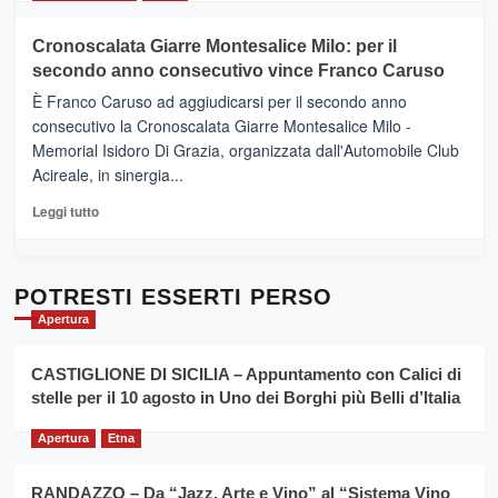
il
più
tour
su
Cronoscalata Giarre Montesalice Milo: per il
tra
Mondello
sapori
secondo anno consecutivo vince Franco Caruso
(Palermo)
e
–
È Franco Caruso ad aggiudicarsi per il secondo anno
vicoli
“E
consecutivo la Cronoscalata Giarre Montesalice Milo -
medievali
adesso
Memorial Isidoro Di Grazia, organizzata dall'Automobile Club
Pasta
Acireale, in sinergia...
–
La
Leggi
Leggi tutto
Sicilia
di
al
più
Dente”,
su
l’
Cronoscalata
POTRESTI ESSERTI PERSO
evento
Giarre
Apertura
per
Montesalice
promuovere
Milo:
la
CASTIGLIONE DI SICILIA – Appuntamento con Calici di
per
filiera
stelle per il 10 agosto in Uno dei Borghi più Belli d’Italia
il
del
secondo
grano
anno
Apertura
Etna
duro
consecutivo
siciliano
vince
RANDAZZO – Da “Jazz, Arte e Vino” al “Sistema Vino