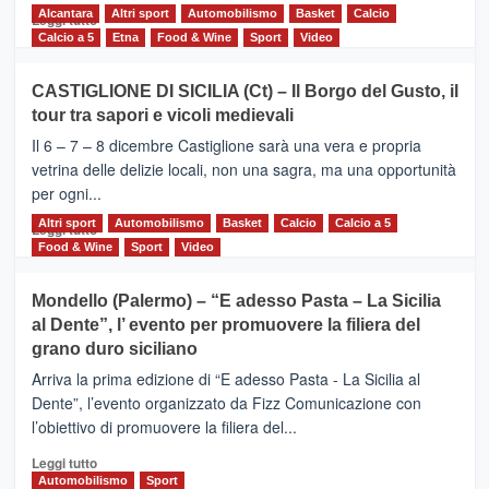
Alcantara
Leggi
Altri sport
Automobilismo
Basket
Calcio
Leggi tutto
di
Calcio a 5
Etna
Food & Wine
Sport
Video
più
su
CASTIGLIONE DI SICILIA (Ct) – Il Borgo del Gusto, il
MOIO
tour tra sapori e vicoli medievali
ALCANTARA
–
Il 6 – 7 – 8 dicembre Castiglione sarà una vera e propria
Vivicittà,
vetrina delle delizie locali, non una sagra, ma una opportunità
alla
per ogni...
scoperta
del
Altri sport
Leggi
Automobilismo
Basket
Calcio
Calcio a 5
Leggi tutto
territorio,
di
Food & Wine
Sport
Video
tra
più
sport
su
Mondello (Palermo) – “E adesso Pasta – La Sicilia
e
CASTIGLIONE
al Dente”, l’ evento per promuovere la filiera del
messaggi
DI
di
grano duro siciliano
SICILIA
pace
(Ct)
Arriva la prima edizione di “E adesso Pasta - La Sicilia al
–
Dente”, l’evento organizzato da Fizz Comunicazione con
Il
l’obiettivo di promuovere la filiera del...
Borgo
del
Leggi
Leggi tutto
Gusto,
di
Automobilismo
Sport