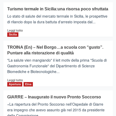
e
più
guardie
su
Turismo termale in Sicilia:una risorsa poco sfruttata
mediche.
BRONTE
Lo stato di salute del mercato termale in Sicilia, le prospettive
–
Carenza
di rilancio dopo la dura battuta d'arresto imposta dal...
di
Leggi
Leggi tutto
medici
di
Sicilia
all’Ospedale.Firrarello
più
e
su
De
TROINA (En) – Nel Borgo…a scuola con “gusto”.
Turismo
Luca
Puntare alla ristorazione di qualità
termale
appello
in
"La salute vien mangiando" il leit motiv della prima "Scuola di
alla
Sicilia:una
Regione
Gastronomia Funzionale" del Dipartimento di Scienze
risorsa
Biomediche e Biotecnologiche...
poco
sfruttata
Leggi
Leggi tutto
di
Apertura
Etna
più
su
GIARRE – Inaugurato il nuovo Pronto Soccorso
TROINA
«La riapertura del Pronto Soccorso nell’Ospedale di Giarre
(En)
–
era impegno che avevo assunto già nel 2015 da presidente
Nel
della Commissione...