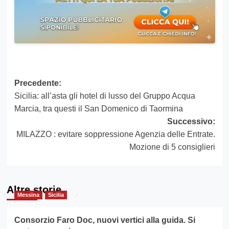
Navigazione
Precedente:
Sicilia: all’asta gli hotel di lusso del Gruppo Acqua
articolo
Marcia, tra questi il San Domenico di Taormina
Successivo:
MILAZZO : evitare soppressione Agenzia delle Entrate.
Mozione di 5 consiglieri
Altre storie
Messina
Sicilia
Consorzio Faro Doc, nuovi vertici alla guida. Si