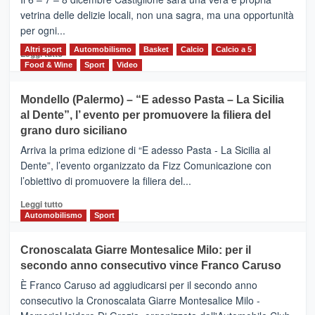
Vivicittà,
vetrina delle delizie locali, non una sagra, ma una opportunità
alla
per ogni...
scoperta
del
Altri sport
Leggi
Automobilismo
Basket
Calcio
Calcio a 5
Leggi tutto
territorio,
di
Food & Wine
Sport
Video
tra
più
sport
su
Mondello (Palermo) – “E adesso Pasta – La Sicilia
e
CASTIGLIONE
al Dente”, l’ evento per promuovere la filiera del
messaggi
DI
di
grano duro siciliano
SICILIA
pace
(Ct)
Arriva la prima edizione di “E adesso Pasta - La Sicilia al
–
Dente”, l’evento organizzato da Fizz Comunicazione con
Il
l’obiettivo di promuovere la filiera del...
Borgo
del
Leggi
Leggi tutto
Gusto,
di
Automobilismo
Sport
il
più
tour
su
Cronoscalata Giarre Montesalice Milo: per il
tra
Mondello
sapori
secondo anno consecutivo vince Franco Caruso
(Palermo)
e
–
È Franco Caruso ad aggiudicarsi per il secondo anno
vicoli
“E
consecutivo la Cronoscalata Giarre Montesalice Milo -
medievali
adesso