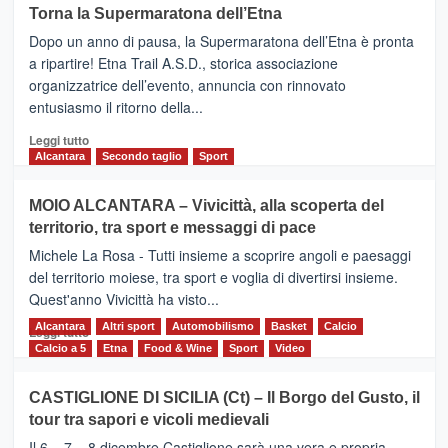
su
Torna la Supermaratona dell’Etna
BROOKS
Dopo un anno di pausa, la Supermaratona dell’Etna è pronta
SuperMaratona
dell’Etna,
a ripartire! Etna Trail A.S.D., storica associazione
presentata
organizzatrice dell’evento, annuncia con rinnovato
l’edizione
entusiasmo il ritorno della...
2026
Leggi
Leggi tutto
di
Alcantara
Secondo taglio
Sport
più
su
MOIO ALCANTARA – Vivicittà, alla scoperta del
Torna
territorio, tra sport e messaggi di pace
la
Supermaratona
Michele La Rosa - Tutti insieme a scoprire angoli e paesaggi
dell’Etna
del territorio moiese, tra sport e voglia di divertirsi insieme.
Quest'anno Vivicittà ha visto...
Alcantara
Leggi
Altri sport
Automobilismo
Basket
Calcio
Leggi tutto
di
Calcio a 5
Etna
Food & Wine
Sport
Video
più
su
CASTIGLIONE DI SICILIA (Ct) – Il Borgo del Gusto, il
MOIO
tour tra sapori e vicoli medievali
ALCANTARA
–
Il 6 – 7 – 8 dicembre Castiglione sarà una vera e propria