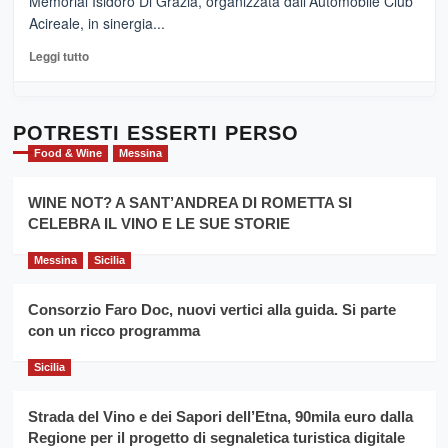
Memorial Isidoro Di Grazia, organizzata dall'Automobile Club
Pasta
Acireale, in sinergia...
–
La
Leggi
Leggi tutto
Sicilia
di
al
più
Dente”,
su
l’
Cronoscalata
POTRESTI ESSERTI PERSO
evento
Giarre
Food & Wine
Messina
per
Montesalice
promuovere
Milo:
la
WINE NOT? A SANT’ANDREA DI ROMETTA SI
per
filiera
CELEBRA IL VINO E LE SUE STORIE
il
del
secondo
grano
anno
Messina
Sicilia
duro
consecutivo
siciliano
vince
Consorzio Faro Doc, nuovi vertici alla guida. Si parte
Franco
con un ricco programma
Caruso
Sicilia
Strada del Vino e dei Sapori dell’Etna, 90mila euro dalla
Regione per il progetto di segnaletica turistica digitale