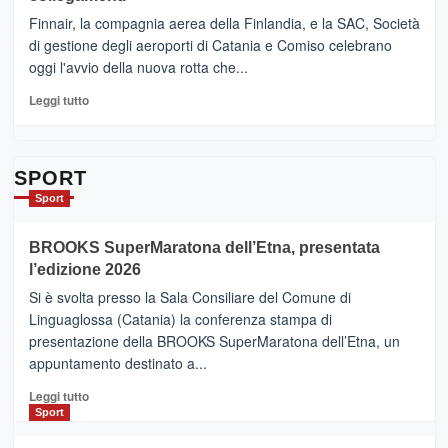
sull’Etna
Ci
Finnair, la compagnia aerea della Finlandia, e la SAC, Società
siamo
di gestione degli aeroporti di Catania e Comiso celebrano
quasi….
oggi l'avvio della nuova rotta che...
pronti
per
Leggi
Leggi tutto
Contrade
di
dell’Etna
più
su
Da
SPORT
Catania
Sport
ad
Helsinki
BROOKS SuperMaratona dell’Etna, presentata
con
la
l’edizione 2026
Finnair.
Si è svolta presso la Sala Consiliare del Comune di
Al
Linguaglossa (Catania) la conferenza stampa di
via
presentazione della BROOKS SuperMaratona dell’Etna, un
i
appuntamento destinato a...
collegamenti
Leggi
Leggi tutto
di
Sport
più