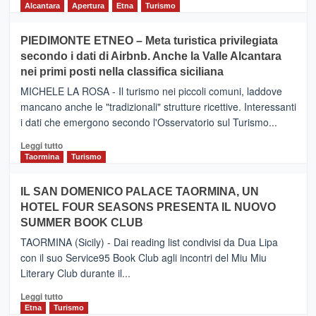
di
Alcantara
Apertura
Etna
Turismo
più
su
PIEDIMONTE ETNEO – Meta turistica privilegiata
CATANIA
secondo i dati di Airbnb. Anche la Valle Alcantara
–
nei primi posti nella classifica siciliana
Inaugurato
il
MICHELE LA ROSA - Il turismo nei piccoli comuni, laddove
nuovo
mancano anche le "tradizionali" strutture ricettive. Interessanti
collegamento
i dati che emergono secondo l'Osservatorio sul Turismo...
tra
Catania
Leggi
Leggi tutto
e
di
Taormina
Turismo
Zanzibar
più
operato
su
IL SAN DOMENICO PALACE TAORMINA, UN
da
PIEDIMONTE
Neos
HOTEL FOUR SEASONS PRESENTA IL NUOVO
ETNEO
SUMMER BOOK CLUB
–
Meta
TAORMINA (Sicily) - Dai reading list condivisi da Dua Lipa
turistica
con il suo Service95 Book Club agli incontri del Miu Miu
privilegiata
Literary Club durante il...
secondo
i
Leggi
Leggi tutto
dati
di
Etna
Turismo