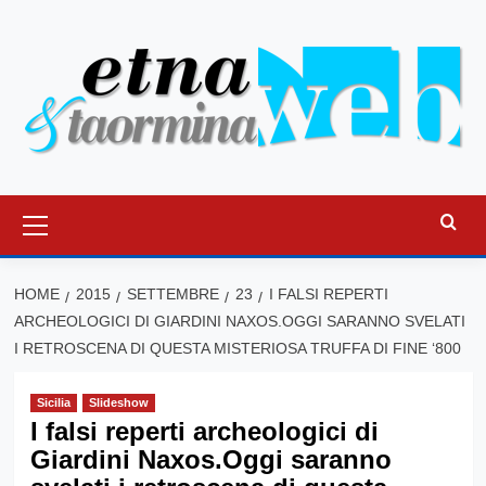
Vai
al
contenuto
Menu
principale
HOME
2015
SETTEMBRE
23
I FALSI REPERTI
ARCHEOLOGICI DI GIARDINI NAXOS.OGGI SARANNO SVELATI
I RETROSCENA DI QUESTA MISTERIOSA TRUFFA DI FINE ‘800
Sicilia
Slideshow
I falsi reperti archeologici di
Giardini Naxos.Oggi saranno