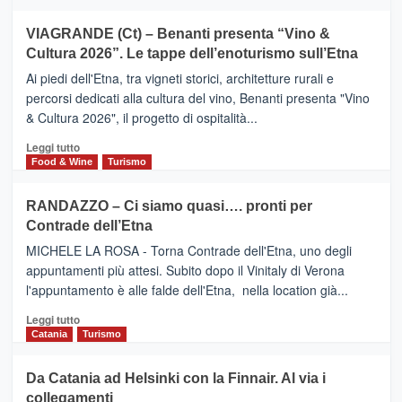
di
più
Airbnb.
su
VIAGRANDE (Ct) – Benanti presenta “Vino &
Anche
IL
la
Cultura 2026”. Le tappe dell’enoturismo sull’Etna
SAN
Valle
DOMENICO
Ai piedi dell'Etna, tra vigneti storici, architetture rurali e
Alcantara
PALACE
percorsi dedicati alla cultura del vino, Benanti presenta "Vino
nei
TAORMINA,
& Cultura 2026", il progetto di ospitalità...
primi
UN
posti
HOTEL
Leggi
Leggi tutto
nella
FOUR
di
Food & Wine
Turismo
classifica
SEASONS
più
siciliana
PRESENTA
su
RANDAZZO – Ci siamo quasi…. pronti per
IL
VIAGRANDE
Contrade dell’Etna
NUOVO
(Ct)
SUMMER
–
MICHELE LA ROSA - Torna Contrade dell'Etna, uno degli
BOOK
Benanti
appuntamenti più attesi. Subito dopo il Vinitaly di Verona
CLUB
presenta
l'appuntamento è alle falde dell'Etna, nella location già...
“Vino
&
Leggi
Leggi tutto
Cultura
di
Catania
Turismo
2026”.
più
Le
su
Da Catania ad Helsinki con la Finnair. Al via i
tappe
RANDAZZO
collegamenti
dell’enoturismo
–