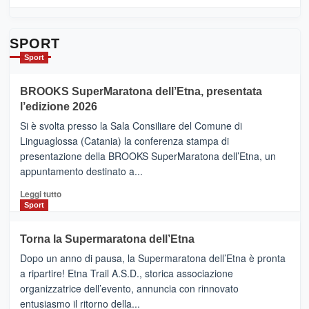
di
dell’Etna
più
su
Da
SPORT
Catania
Sport
ad
Helsinki
BROOKS SuperMaratona dell’Etna, presentata
con
la
l’edizione 2026
Finnair.
Si è svolta presso la Sala Consiliare del Comune di
Al
Linguaglossa (Catania) la conferenza stampa di
via
presentazione della BROOKS SuperMaratona dell’Etna, un
i
appuntamento destinato a...
collegamenti
Leggi
Leggi tutto
di
Sport
più
su
Torna la Supermaratona dell’Etna
BROOKS
Dopo un anno di pausa, la Supermaratona dell’Etna è pronta
SuperMaratona
dell’Etna,
a ripartire! Etna Trail A.S.D., storica associazione
presentata
organizzatrice dell’evento, annuncia con rinnovato
l’edizione
entusiasmo il ritorno della...