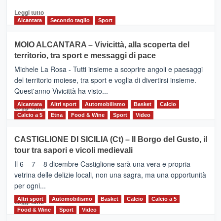
2026
Leggi
Leggi tutto
di
Alcantara
Secondo taglio
Sport
più
su
MOIO ALCANTARA – Vivicittà, alla scoperta del
Torna
territorio, tra sport e messaggi di pace
la
Supermaratona
Michele La Rosa - Tutti insieme a scoprire angoli e paesaggi
dell’Etna
del territorio moiese, tra sport e voglia di divertirsi insieme.
Quest'anno Vivicittà ha visto...
Alcantara
Leggi
Altri sport
Automobilismo
Basket
Calcio
Leggi tutto
di
Calcio a 5
Etna
Food & Wine
Sport
Video
più
su
CASTIGLIONE DI SICILIA (Ct) – Il Borgo del Gusto, il
MOIO
tour tra sapori e vicoli medievali
ALCANTARA
–
Il 6 – 7 – 8 dicembre Castiglione sarà una vera e propria
Vivicittà,
vetrina delle delizie locali, non una sagra, ma una opportunità
alla
per ogni...
scoperta
del
Altri sport
Leggi
Automobilismo
Basket
Calcio
Calcio a 5
Leggi tutto
territorio,
di
Food & Wine
Sport
Video
tra
più