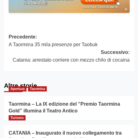
Navigazione
Precedente:
A Taormina 35 mila presenze per Taobuk
articolo
Successivo:
Catania: arrestato corriere con mezzo chilo di cocaina
Altre storie
Apertura
Taormina
Taormina – La IX edizione del “Premio Taormina
Gold” illumina il Teatro Antico
Turismo
CATANIA – Inaugurato il nuovo collegamento tra