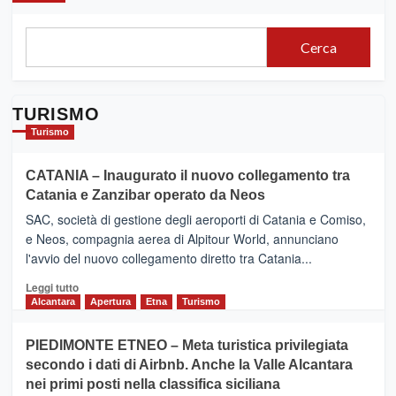
Cerca
TURISMO
Turismo
CATANIA – Inaugurato il nuovo collegamento tra
Catania e Zanzibar operato da Neos
SAC, società di gestione degli aeroporti di Catania e Comiso,
e Neos, compagnia aerea di Alpitour World, annunciano
l'avvio del nuovo collegamento diretto tra Catania...
Leggi
Leggi tutto
di
Alcantara
Apertura
Etna
Turismo
più
su
PIEDIMONTE ETNEO – Meta turistica privilegiata
CATANIA
secondo i dati di Airbnb. Anche la Valle Alcantara
–
nei primi posti nella classifica siciliana
Inaugurato