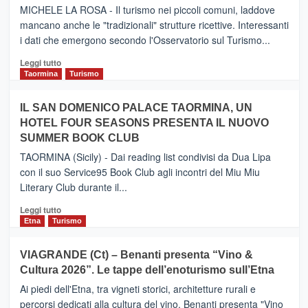
il
MICHELE LA ROSA - Il turismo nei piccoli comuni, laddove
nuovo
mancano anche le "tradizionali" strutture ricettive. Interessanti
collegamento
i dati che emergono secondo l'Osservatorio sul Turismo...
tra
Catania
Leggi
Leggi tutto
e
di
Taormina
Turismo
Zanzibar
più
operato
su
IL SAN DOMENICO PALACE TAORMINA, UN
da
PIEDIMONTE
Neos
HOTEL FOUR SEASONS PRESENTA IL NUOVO
ETNEO
SUMMER BOOK CLUB
–
Meta
TAORMINA (Sicily) - Dai reading list condivisi da Dua Lipa
turistica
con il suo Service95 Book Club agli incontri del Miu Miu
privilegiata
Literary Club durante il...
secondo
i
Leggi
Leggi tutto
dati
di
Etna
Turismo
di
più
Airbnb.
su
VIAGRANDE (Ct) – Benanti presenta “Vino &
Anche
IL
la
Cultura 2026”. Le tappe dell’enoturismo sull’Etna
SAN
Valle
DOMENICO
Ai piedi dell'Etna, tra vigneti storici, architetture rurali e
Alcantara
PALACE
percorsi dedicati alla cultura del vino, Benanti presenta "Vino