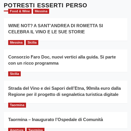
l’
Cronoscalata
POTRESTI ESSERTI PERSO
evento
Giarre
Food & Wine
Messina
per
Montesalice
promuovere
Milo:
la
WINE NOT? A SANT’ANDREA DI ROMETTA SI
per
filiera
CELEBRA IL VINO E LE SUE STORIE
il
del
secondo
grano
anno
Messina
Sicilia
duro
consecutivo
siciliano
vince
Consorzio Faro Doc, nuovi vertici alla guida. Si parte
Franco
con un ricco programma
Caruso
Sicilia
Strada del Vino e dei Sapori dell’Etna, 90mila euro dalla
Regione per il progetto di segnaletica turistica digitale
Taormina
Taormina – Inaugurato l’Ospedale di Comunità
Apertura
Taormina