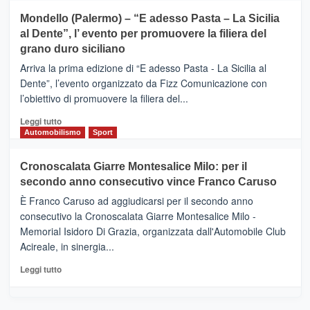
sport
su
Mondello (Palermo) – “E adesso Pasta – La Sicilia
e
CASTIGLIONE
al Dente”, l’ evento per promuovere la filiera del
messaggi
DI
di
grano duro siciliano
SICILIA
pace
(Ct)
Arriva la prima edizione di “E adesso Pasta - La Sicilia al
–
Dente”, l’evento organizzato da Fizz Comunicazione con
Il
l’obiettivo di promuovere la filiera del...
Borgo
del
Leggi
Leggi tutto
Gusto,
di
Automobilismo
Sport
il
più
tour
su
Cronoscalata Giarre Montesalice Milo: per il
tra
Mondello
sapori
secondo anno consecutivo vince Franco Caruso
(Palermo)
e
–
È Franco Caruso ad aggiudicarsi per il secondo anno
vicoli
“E
consecutivo la Cronoscalata Giarre Montesalice Milo -
medievali
adesso
Memorial Isidoro Di Grazia, organizzata dall'Automobile Club
Pasta
Acireale, in sinergia...
–
La
Leggi
Leggi tutto
Sicilia
di
al
più
Dente”,
su