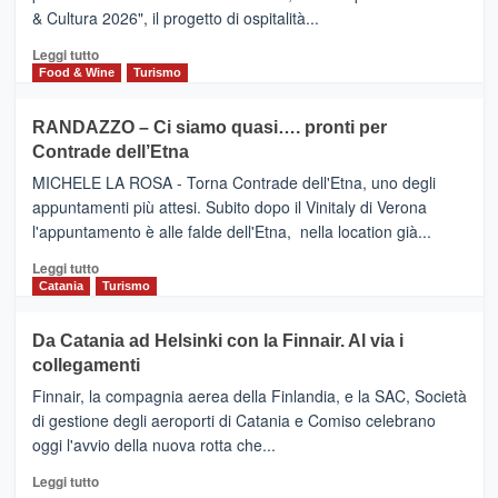
nei
TAORMINA,
& Cultura 2026", il progetto di ospitalità...
primi
UN
posti
HOTEL
Leggi
Leggi tutto
nella
FOUR
di
Food & Wine
Turismo
classifica
SEASONS
più
siciliana
PRESENTA
su
RANDAZZO – Ci siamo quasi…. pronti per
IL
VIAGRANDE
Contrade dell’Etna
NUOVO
(Ct)
SUMMER
–
MICHELE LA ROSA - Torna Contrade dell'Etna, uno degli
BOOK
Benanti
appuntamenti più attesi. Subito dopo il Vinitaly di Verona
CLUB
presenta
l'appuntamento è alle falde dell'Etna, nella location già...
“Vino
&
Leggi
Leggi tutto
Cultura
di
Catania
Turismo
2026”.
più
Le
su
Da Catania ad Helsinki con la Finnair. Al via i
tappe
RANDAZZO
collegamenti
dell’enoturismo
–
sull’Etna
Ci
Finnair, la compagnia aerea della Finlandia, e la SAC, Società
siamo
di gestione degli aeroporti di Catania e Comiso celebrano
quasi….
oggi l'avvio della nuova rotta che...
pronti
per
Leggi
Leggi tutto
Contrade