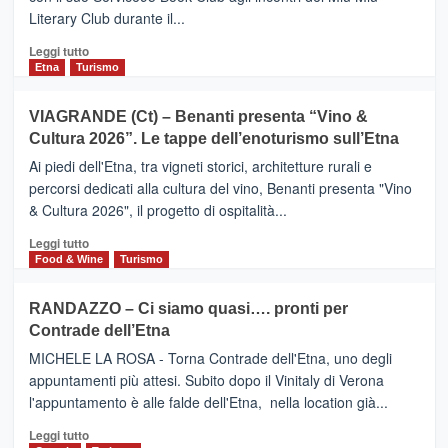
privilegiata
Literary Club durante il...
secondo
i
Leggi
Leggi tutto
dati
di
Etna
Turismo
di
più
Airbnb.
su
VIAGRANDE (Ct) – Benanti presenta “Vino &
Anche
IL
la
Cultura 2026”. Le tappe dell’enoturismo sull’Etna
SAN
Valle
DOMENICO
Ai piedi dell'Etna, tra vigneti storici, architetture rurali e
Alcantara
PALACE
percorsi dedicati alla cultura del vino, Benanti presenta "Vino
nei
TAORMINA,
& Cultura 2026", il progetto di ospitalità...
primi
UN
posti
HOTEL
Leggi
Leggi tutto
nella
FOUR
di
Food & Wine
Turismo
classifica
SEASONS
più
siciliana
PRESENTA
su
RANDAZZO – Ci siamo quasi…. pronti per
IL
VIAGRANDE
Contrade dell’Etna
NUOVO
(Ct)
SUMMER
–
MICHELE LA ROSA - Torna Contrade dell'Etna, uno degli
BOOK
Benanti
appuntamenti più attesi. Subito dopo il Vinitaly di Verona
CLUB
presenta
l'appuntamento è alle falde dell'Etna, nella location già...
“Vino
&
Leggi
Leggi tutto