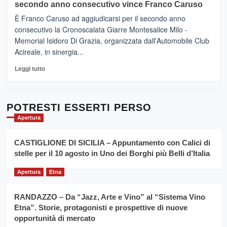
sapori
secondo anno consecutivo vince Franco Caruso
(Palermo)
e
–
È Franco Caruso ad aggiudicarsi per il secondo anno
vicoli
“E
consecutivo la Cronoscalata Giarre Montesalice Milo -
medievali
adesso
Memorial Isidoro Di Grazia, organizzata dall'Automobile Club
Pasta
Acireale, in sinergia...
–
La
Leggi
Leggi tutto
Sicilia
di
al
più
Dente”,
su
l’
Cronoscalata
POTRESTI ESSERTI PERSO
evento
Giarre
Apertura
per
Montesalice
promuovere
Milo:
la
CASTIGLIONE DI SICILIA – Appuntamento con Calici di
per
filiera
stelle per il 10 agosto in Uno dei Borghi più Belli d’Italia
il
del
secondo
grano
anno
Apertura
Etna
duro
consecutivo
siciliano
vince
RANDAZZO – Da “Jazz, Arte e Vino” al “Sistema Vino
Franco
Etna”. Storie, protagonisti e prospettive di nuove
Caruso
opportunità di mercato