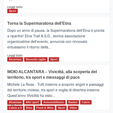
Leggi
Leggi tutto
di
Sport
più
su
Torna la Supermaratona dell’Etna
BROOKS
Dopo un anno di pausa, la Supermaratona dell’Etna è pronta
SuperMaratona
dell’Etna,
a ripartire! Etna Trail A.S.D., storica associazione
presentata
organizzatrice dell’evento, annuncia con rinnovato
l’edizione
entusiasmo il ritorno della...
2026
Leggi
Leggi tutto
di
Alcantara
Secondo taglio
Sport
più
su
MOIO ALCANTARA – Vivicittà, alla scoperta del
Torna
territorio, tra sport e messaggi di pace
la
Supermaratona
Michele La Rosa - Tutti insieme a scoprire angoli e paesaggi
dell’Etna
del territorio moiese, tra sport e voglia di divertirsi insieme.
Quest'anno Vivicittà ha visto...
Alcantara
Leggi
Altri sport
Automobilismo
Basket
Calcio
Leggi tutto
di
Calcio a 5
Etna
Food & Wine
Sport
Video
più