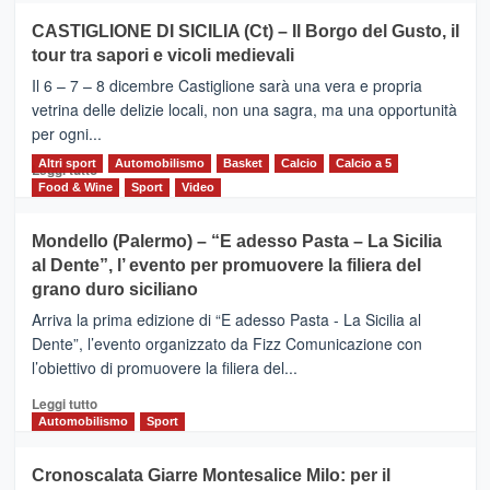
su
CASTIGLIONE DI SICILIA (Ct) – Il Borgo del Gusto, il
MOIO
tour tra sapori e vicoli medievali
ALCANTARA
–
Il 6 – 7 – 8 dicembre Castiglione sarà una vera e propria
Vivicittà,
vetrina delle delizie locali, non una sagra, ma una opportunità
alla
per ogni...
scoperta
del
Altri sport
Leggi
Automobilismo
Basket
Calcio
Calcio a 5
Leggi tutto
territorio,
di
Food & Wine
Sport
Video
tra
più
sport
su
Mondello (Palermo) – “E adesso Pasta – La Sicilia
e
CASTIGLIONE
al Dente”, l’ evento per promuovere la filiera del
messaggi
DI
di
grano duro siciliano
SICILIA
pace
(Ct)
Arriva la prima edizione di “E adesso Pasta - La Sicilia al
–
Dente”, l’evento organizzato da Fizz Comunicazione con
Il
l’obiettivo di promuovere la filiera del...
Borgo
del
Leggi
Leggi tutto
Gusto,
di
Automobilismo
Sport
il
più
tour
su
Cronoscalata Giarre Montesalice Milo: per il
tra
Mondello