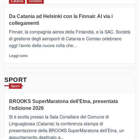
Cultura
di
Catania
Turismo
2026”.
più
Le
su
Da Catania ad Helsinki con la Finnair. Al via i
tappe
RANDAZZO
collegamenti
dell’enoturismo
–
sull’Etna
Ci
Finnair, la compagnia aerea della Finlandia, e la SAC, Società
siamo
di gestione degli aeroporti di Catania e Comiso celebrano
quasi….
oggi l'avvio della nuova rotta che...
pronti
per
Leggi
Leggi tutto
Contrade
di
dell’Etna
più
su
Da
SPORT
Catania
Sport
ad
Helsinki
BROOKS SuperMaratona dell’Etna, presentata
con
la
l’edizione 2026
Finnair.
Si è svolta presso la Sala Consiliare del Comune di
Al
Linguaglossa (Catania) la conferenza stampa di
via
presentazione della BROOKS SuperMaratona dell’Etna, un
i
appuntamento destinato a...
collegamenti