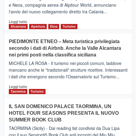
e Neos, compagnia aerea di Alpitour World, annunciano
l'avvio del nuovo collegamento diretto tra Catania...
Leggi
Leggi tutto
di
Alcantara
Apertura
Etna
Turismo
più
su
PIEDIMONTE ETNEO – Meta turistica privilegiata
CATANIA
secondo i dati di Airbnb. Anche la Valle Alcantara
–
nei primi posti nella classifica siciliana
Inaugurato
il
MICHELE LA ROSA - Il turismo nei piccoli comuni, laddove
nuovo
mancano anche le "tradizionali" strutture ricettive. Interessanti
collegamento
i dati che emergono secondo l'Osservatorio sul Turismo...
tra
Catania
Leggi
Leggi tutto
e
di
Taormina
Turismo
Zanzibar
più
operato
su
IL SAN DOMENICO PALACE TAORMINA, UN
da
PIEDIMONTE
Neos
HOTEL FOUR SEASONS PRESENTA IL NUOVO
ETNEO
SUMMER BOOK CLUB
–
Meta
TAORMINA (Sicily) - Dai reading list condivisi da Dua Lipa
turistica
con il suo Service95 Book Club agli incontri del Miu Miu