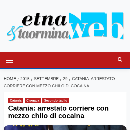
Vai
al
contenuto
Menu
principale
HOME
2015
SETTEMBRE
29
CATANIA: ARRESTATO
CORRIERE CON MEZZO CHILO DI COCAINA
Catania
Cronaca
Secondo taglio
Catania: arrestato corriere con
mezzo chilo di cocaina