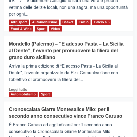
Il 6 – 7 – 8 dicembre Castiglione sarà una vera e propria
Vivicittà,
vetrina delle delizie locali, non una sagra, ma una opportunità
alla
per ogni...
scoperta
del
Altri sport
Leggi
Automobilismo
Basket
Calcio
Calcio a 5
Leggi tutto
territorio,
di
Food & Wine
Sport
Video
tra
più
sport
su
Mondello (Palermo) – “E adesso Pasta – La Sicilia
e
CASTIGLIONE
al Dente”, l’ evento per promuovere la filiera del
messaggi
DI
di
grano duro siciliano
SICILIA
pace
(Ct)
Arriva la prima edizione di “E adesso Pasta - La Sicilia al
–
Dente”, l’evento organizzato da Fizz Comunicazione con
Il
l’obiettivo di promuovere la filiera del...
Borgo
del
Leggi
Leggi tutto
Gusto,
di
Automobilismo
Sport
il
più
tour
su
Cronoscalata Giarre Montesalice Milo: per il
tra
Mondello
sapori
secondo anno consecutivo vince Franco Caruso
(Palermo)
e
–
È Franco Caruso ad aggiudicarsi per il secondo anno
vicoli
“E
consecutivo la Cronoscalata Giarre Montesalice Milo -
medievali
adesso