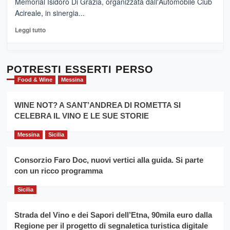
Memorial Isidoro Di Grazia, organizzata dall'Automobile Club
Pasta
Acireale, in sinergia...
–
La
Leggi
Leggi tutto
Sicilia
di
al
più
Dente”,
su
l’
Cronoscalata
POTRESTI ESSERTI PERSO
evento
Giarre
Food & Wine
Messina
per
Montesalice
promuovere
Milo:
la
WINE NOT? A SANT’ANDREA DI ROMETTA SI
per
filiera
CELEBRA IL VINO E LE SUE STORIE
il
del
secondo
grano
anno
Messina
Sicilia
duro
consecutivo
siciliano
vince
Consorzio Faro Doc, nuovi vertici alla guida. Si parte
Franco
con un ricco programma
Caruso
Sicilia
Strada del Vino e dei Sapori dell’Etna, 90mila euro dalla
Regione per il progetto di segnaletica turistica digitale