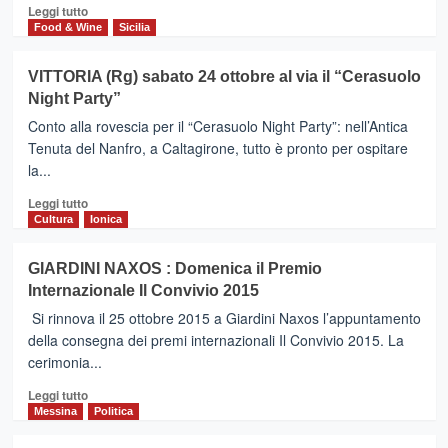
Leggi
Leggi tutto
di
Food & Wine
Sicilia
più
su
VITTORIA (Rg) sabato 24 ottobre al via il “Cerasuolo
PALAZZOLO
Night Party”
ACREIDE
(Sr)
Conto alla rovescia per il “Cerasuolo Night Party”: nell’Antica
:
Tenuta del Nanfro, a Caltagirone, tutto è pronto per ospitare
Il
la...
Borgo
ospiterà
Leggi
Leggi tutto
“I
di
Cultura
Ionica
Sapori
più
degli
su
GIARDINI NAXOS : Domenica il Premio
Iblei”
VITTORIA
Internazionale Il Convivio 2015
(Rg)
sabato
Si rinnova il 25 ottobre 2015 a Giardini Naxos l’appuntamento
24
della consegna dei premi internazionali Il Convivio 2015. La
ottobre
cerimonia...
al
via
Leggi
Leggi tutto
il
di
Messina
Politica
“Cerasuolo
più
Night