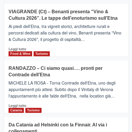
di
più
Airbnb.
su
VIAGRANDE (Ct) – Benanti presenta “Vino &
Anche
IL
la
Cultura 2026”. Le tappe dell’enoturismo sull’Etna
SAN
Valle
DOMENICO
Ai piedi dell'Etna, tra vigneti storici, architetture rurali e
Alcantara
PALACE
percorsi dedicati alla cultura del vino, Benanti presenta "Vino
nei
TAORMINA,
& Cultura 2026", il progetto di ospitalità...
primi
UN
posti
HOTEL
Leggi
Leggi tutto
nella
FOUR
di
Food & Wine
Turismo
classifica
SEASONS
più
siciliana
PRESENTA
su
RANDAZZO – Ci siamo quasi…. pronti per
IL
VIAGRANDE
Contrade dell’Etna
NUOVO
(Ct)
SUMMER
–
MICHELE LA ROSA - Torna Contrade dell'Etna, uno degli
BOOK
Benanti
appuntamenti più attesi. Subito dopo il Vinitaly di Verona
CLUB
presenta
l'appuntamento è alle falde dell'Etna, nella location già...
“Vino
&
Leggi
Leggi tutto
Cultura
di
Catania
Turismo
2026”.
più
Le
su
Da Catania ad Helsinki con la Finnair. Al via i
tappe
RANDAZZO
collegamenti
dell’enoturismo