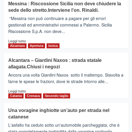
su
Messina : Riscossione Sicilia non deve chiudere la
Party”
GIARDINI
sede dello stretto.Interviene l’on. Rinaldi.
NAXOS
:
“Messina non può continuare a pagare per gli errori
Domenica
gestionali ed amministrativi commessi a Palermo. Sicilia
il
Riscossione S.p.A. non deve...
Premio
Internazionale
Leggi
Leggi tutto
Il
di
Alcantara
Apertura
Ionica
Convivio
più
2015
su
Alcantara – Giardini Naxos : strada statale
Messina
allagata.Chiusi i negozi
:
Riscossione
Ancora una volta Giardini Naxos sotto il maltempo. Stavolta a
Sicilia
farne le spese le frazioni, dove le strade intorno alle...
non
Leggi
deve
Leggi tutto
di
chiudere
Catania
Cronaca
Secondo taglio
più
la
su
sede
Una voragine inghiotte un’auto per strada nel
Alcantara
dello
catanese
–
stretto.Interviene
Giardini
l’on.
L'asfalto ha ceduto sotto un'automobile parcheggiata, che è
Naxos
Rinaldi.
stata completamente inghiottita dalla voragine profonda