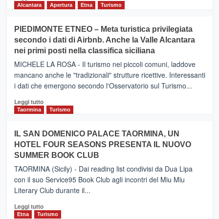
di
Alcantara
Apertura
Etna
Turismo
più
su
PIEDIMONTE ETNEO – Meta turistica privilegiata
CATANIA
secondo i dati di Airbnb. Anche la Valle Alcantara
–
nei primi posti nella classifica siciliana
Inaugurato
il
MICHELE LA ROSA - Il turismo nei piccoli comuni, laddove
nuovo
mancano anche le "tradizionali" strutture ricettive. Interessanti
collegamento
i dati che emergono secondo l'Osservatorio sul Turismo...
tra
Catania
Leggi
Leggi tutto
e
di
Taormina
Turismo
Zanzibar
più
operato
su
IL SAN DOMENICO PALACE TAORMINA, UN
da
PIEDIMONTE
Neos
HOTEL FOUR SEASONS PRESENTA IL NUOVO
ETNEO
SUMMER BOOK CLUB
–
Meta
TAORMINA (Sicily) - Dai reading list condivisi da Dua Lipa
turistica
con il suo Service95 Book Club agli incontri del Miu Miu
privilegiata
Literary Club durante il...
secondo
i
Leggi
Leggi tutto
dati
di
Etna
Turismo