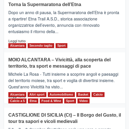
su
Torna la Supermaratona dell’Etna
BROOKS
Dopo un anno di pausa, la Supermaratona dell’Etna è pronta
SuperMaratona
dell’Etna,
a ripartire! Etna Trail A.S.D., storica associazione
presentata
organizzatrice dell’evento, annuncia con rinnovato
l’edizione
entusiasmo il ritorno della...
2026
Leggi
Leggi tutto
di
Alcantara
Secondo taglio
Sport
più
su
MOIO ALCANTARA – Vivicittà, alla scoperta del
Torna
territorio, tra sport e messaggi di pace
la
Supermaratona
Michele La Rosa - Tutti insieme a scoprire angoli e paesaggi
dell’Etna
del territorio moiese, tra sport e voglia di divertirsi insieme.
Quest'anno Vivicittà ha visto...
Alcantara
Leggi
Altri sport
Automobilismo
Basket
Calcio
Leggi tutto
di
Calcio a 5
Etna
Food & Wine
Sport
Video
più
su
CASTIGLIONE DI SICILIA (Ct) – Il Borgo del Gusto, il
MOIO
tour tra sapori e vicoli medievali
ALCANTARA
–