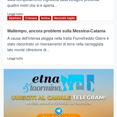
:
quattro metri che si è aperta...
strada
statale
Leggi
Leggi tutto
allagata.Chiusi
di
Apertura
Cronaca
Ionica
Secondo taglio
i
più
negozi
su
Maltempo, ancora problemi sulla Messina-Catania
Una
A causa dell’intensa pioggia nella tratta Fiumefreddo-Giarre è
voragine
inghiotte
stato riscontrato un riversamento di terra nella carreggiata
un’auto
lato monte (direzione di...
per
Leggi
strada
Leggi tutto
di
nel
più
catanese
su
Maltempo,
ancora
problemi
sulla
Messina-
Catania