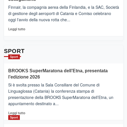
–
sull’Etna
Ci
Finnair, la compagnia aerea della Finlandia, e la SAC, Società
siamo
di gestione degli aeroporti di Catania e Comiso celebrano
quasi….
oggi l'avvio della nuova rotta che...
pronti
per
Leggi
Leggi tutto
Contrade
di
dell’Etna
più
su
Da
SPORT
Catania
Sport
ad
Helsinki
BROOKS SuperMaratona dell’Etna, presentata
con
la
l’edizione 2026
Finnair.
Si è svolta presso la Sala Consiliare del Comune di
Al
Linguaglossa (Catania) la conferenza stampa di
via
presentazione della BROOKS SuperMaratona dell’Etna, un
i
appuntamento destinato a...
collegamenti
Leggi
Leggi tutto
di
Sport
più