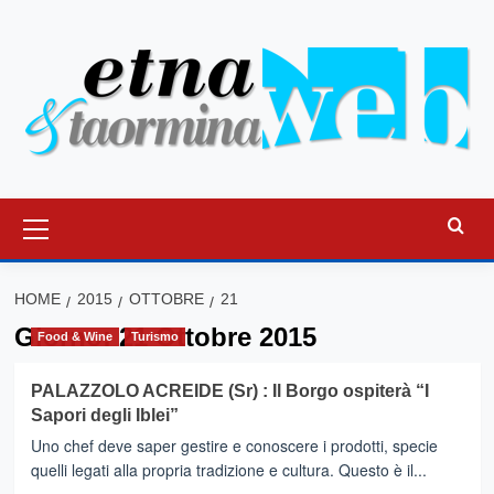
Vai
al
contenuto
Menu
principale
HOME
2015
OTTOBRE
21
Giorno:
21 Ottobre 2015
Food & Wine
Turismo
PALAZZOLO ACREIDE (Sr) : Il Borgo ospiterà “I
Sapori degli Iblei”
Uno chef deve saper gestire e conoscere i prodotti, specie
quelli legati alla propria tradizione e cultura. Questo è il...