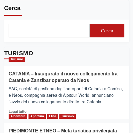
Cerca
Cerca
TURISMO
Turismo
CATANIA – Inaugurato il nuovo collegamento tra
Catania e Zanzibar operato da Neos
SAC, società di gestione degli aeroporti di Catania e Comiso,
e Neos, compagnia aerea di Alpitour World, annunciano
l'avvio del nuovo collegamento diretto tra Catania...
Leggi
Leggi tutto
di
Alcantara
Apertura
Etna
Turismo
più
su
PIEDIMONTE ETNEO – Meta turistica privilegiata
CATANIA