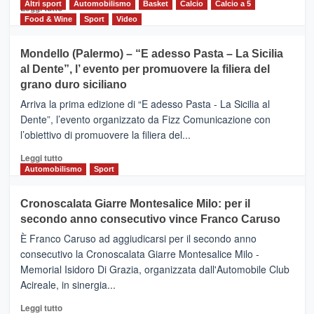
del
Altri sport
Leggi
Automobilismo
Basket
Calcio
Calcio a 5
Leggi tutto
territorio,
di
Food & Wine
Sport
Video
tra
più
sport
su
Mondello (Palermo) – “E adesso Pasta – La Sicilia
e
CASTIGLIONE
al Dente”, l’ evento per promuovere la filiera del
messaggi
DI
di
grano duro siciliano
SICILIA
pace
(Ct)
Arriva la prima edizione di “E adesso Pasta - La Sicilia al
–
Dente”, l’evento organizzato da Fizz Comunicazione con
Il
l’obiettivo di promuovere la filiera del...
Borgo
del
Leggi
Leggi tutto
Gusto,
di
Automobilismo
Sport
il
più
tour
su
Cronoscalata Giarre Montesalice Milo: per il
tra
Mondello
sapori
secondo anno consecutivo vince Franco Caruso
(Palermo)
e
–
È Franco Caruso ad aggiudicarsi per il secondo anno
vicoli
“E
consecutivo la Cronoscalata Giarre Montesalice Milo -
medievali
adesso
Memorial Isidoro Di Grazia, organizzata dall'Automobile Club
Pasta
Acireale, in sinergia...
–
La
Leggi
Leggi tutto