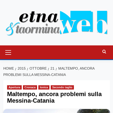
Vai
al
contenuto
Menu
principale
HOME
2015
OTTOBRE
21
MALTEMPO, ANCORA
PROBLEMI SULLA MESSINA-CATANIA
Apertura
Cronaca
Ionica
Secondo taglio
Maltempo, ancora problemi sulla
Messina-Catania