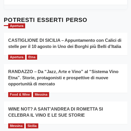
Sicilia
di
al
più
Dente”,
su
l’
Cronoscalata
POTRESTI ESSERTI PERSO
evento
Giarre
Apertura
per
Montesalice
promuovere
Milo:
la
CASTIGLIONE DI SICILIA – Appuntamento con Calici di
per
filiera
stelle per il 10 agosto in Uno dei Borghi più Belli d’Italia
il
del
secondo
grano
anno
Apertura
Etna
duro
consecutivo
siciliano
vince
RANDAZZO – Da “Jazz, Arte e Vino” al “Sistema Vino
Franco
Etna”. Storie, protagonisti e prospettive di nuove
Caruso
opportunità di mercato
Food & Wine
Messina
WINE NOT? A SANT’ANDREA DI ROMETTA SI
CELEBRA IL VINO E LE SUE STORIE
Messina
Sicilia