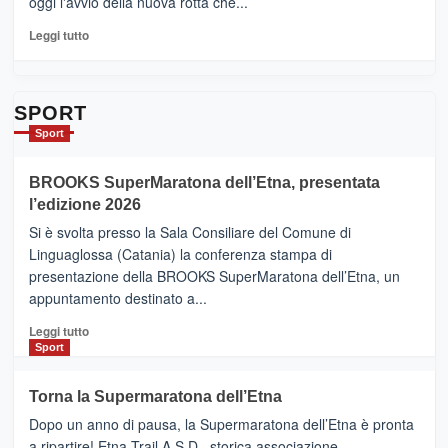
oggi l'avvio della nuova rotta che...
pronti
per
Leggi
Leggi tutto
Contrade
di
dell’Etna
più
su
Da
SPORT
Catania
Sport
ad
Helsinki
BROOKS SuperMaratona dell’Etna, presentata
con
la
l’edizione 2026
Finnair.
Si è svolta presso la Sala Consiliare del Comune di
Al
Linguaglossa (Catania) la conferenza stampa di
via
presentazione della BROOKS SuperMaratona dell’Etna, un
i
appuntamento destinato a...
collegamenti
Leggi
Leggi tutto
di
Sport
più
su
Torna la Supermaratona dell’Etna
BROOKS
Dopo un anno di pausa, la Supermaratona dell’Etna è pronta
SuperMaratona
dell’Etna,
a ripartire! Etna Trail A.S.D., storica associazione