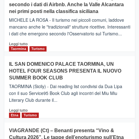
secondo i dati di Airbnb. Anche la Valle Alcantara
–
nei primi posti nella classifica siciliana
Inaugurato
il
MICHELE LA ROSA - Il turismo nei piccoli comuni, laddove
nuovo
mancano anche le "tradizionali" strutture ricettive. Interessanti
collegamento
i dati che emergono secondo l'Osservatorio sul Turismo...
tra
Catania
Leggi
Leggi tutto
e
di
Taormina
Turismo
Zanzibar
più
operato
su
IL SAN DOMENICO PALACE TAORMINA, UN
da
PIEDIMONTE
Neos
HOTEL FOUR SEASONS PRESENTA IL NUOVO
ETNEO
SUMMER BOOK CLUB
–
Meta
TAORMINA (Sicily) - Dai reading list condivisi da Dua Lipa
turistica
con il suo Service95 Book Club agli incontri del Miu Miu
privilegiata
Literary Club durante il...
secondo
i
Leggi
Leggi tutto
dati
di
Etna
Turismo
di
più
Airbnb.
su
VIAGRANDE (Ct) – Benanti presenta “Vino &
Anche
IL
la
Cultura 2026”. Le tappe dell’enoturismo sull’Etna
SAN