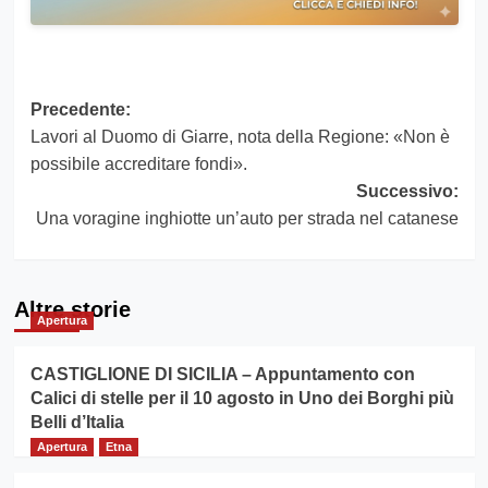
Navigazione
Precedente:
Lavori al Duomo di Giarre, nota della Regione: «Non è
articolo
possibile accreditare fondi».
Successivo:
Una voragine inghiotte un’auto per strada nel catanese
Altre storie
Apertura
CASTIGLIONE DI SICILIA – Appuntamento con
Calici di stelle per il 10 agosto in Uno dei Borghi più
Belli d’Italia
Apertura
Etna