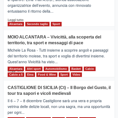
presentata
organizzatrice dell’evento, annuncia con rinnovato
l’edizione
entusiasmo il ritorno della...
2026
Leggi
Leggi tutto
di
Alcantara
Secondo taglio
Sport
più
su
MOIO ALCANTARA – Vivicittà, alla scoperta del
Torna
territorio, tra sport e messaggi di pace
la
Supermaratona
Michele La Rosa - Tutti insieme a scoprire angoli e paesaggi
dell’Etna
del territorio moiese, tra sport e voglia di divertirsi insieme.
Quest'anno Vivicittà ha visto...
Alcantara
Leggi
Altri sport
Automobilismo
Basket
Calcio
Leggi tutto
di
Calcio a 5
Etna
Food & Wine
Sport
Video
più
su
CASTIGLIONE DI SICILIA (Ct) – Il Borgo del Gusto, il
MOIO
tour tra sapori e vicoli medievali
ALCANTARA
–
Il 6 – 7 – 8 dicembre Castiglione sarà una vera e propria
Vivicittà,
vetrina delle delizie locali, non una sagra, ma una opportunità
alla
per ogni...
scoperta