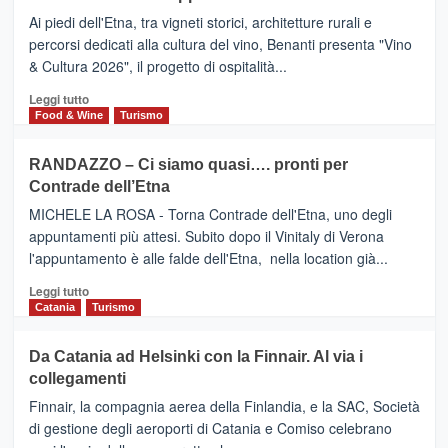
Valle
DOMENICO
Ai piedi dell'Etna, tra vigneti storici, architetture rurali e
Alcantara
PALACE
percorsi dedicati alla cultura del vino, Benanti presenta "Vino
nei
TAORMINA,
& Cultura 2026", il progetto di ospitalità...
primi
UN
posti
HOTEL
Leggi
Leggi tutto
nella
FOUR
di
Food & Wine
Turismo
classifica
SEASONS
più
siciliana
PRESENTA
su
RANDAZZO – Ci siamo quasi…. pronti per
IL
VIAGRANDE
Contrade dell’Etna
NUOVO
(Ct)
SUMMER
–
MICHELE LA ROSA - Torna Contrade dell'Etna, uno degli
BOOK
Benanti
appuntamenti più attesi. Subito dopo il Vinitaly di Verona
CLUB
presenta
l'appuntamento è alle falde dell'Etna, nella location già...
“Vino
&
Leggi
Leggi tutto
Cultura
di
Catania
Turismo
2026”.
più
Le
su
Da Catania ad Helsinki con la Finnair. Al via i
tappe
RANDAZZO
collegamenti
dell’enoturismo
–
sull’Etna
Ci
Finnair, la compagnia aerea della Finlandia, e la SAC, Società
siamo
di gestione degli aeroporti di Catania e Comiso celebrano
quasi….