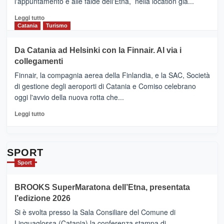
l'appuntamento è alle falde dell'Etna, nella location già...
“Vino
&
Leggi
Leggi tutto
Cultura
di
Catania
Turismo
2026”.
più
Le
su
Da Catania ad Helsinki con la Finnair. Al via i
tappe
RANDAZZO
collegamenti
dell’enoturismo
–
sull’Etna
Ci
Finnair, la compagnia aerea della Finlandia, e la SAC, Società
siamo
di gestione degli aeroporti di Catania e Comiso celebrano
quasi….
oggi l'avvio della nuova rotta che...
pronti
per
Leggi
Leggi tutto
Contrade
di
dell’Etna
più
su
Da
SPORT
Catania
Sport
ad
Helsinki
BROOKS SuperMaratona dell’Etna, presentata
con
la
l’edizione 2026
Finnair.
Si è svolta presso la Sala Consiliare del Comune di
Al
Linguaglossa (Catania) la conferenza stampa di