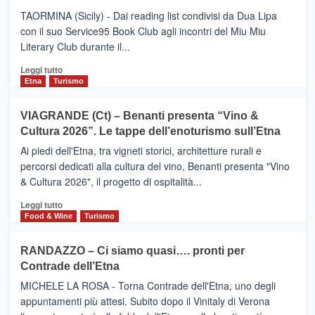
Meta
TAORMINA (Sicily) - Dai reading list condivisi da Dua Lipa
turistica
con il suo Service95 Book Club agli incontri del Miu Miu
privilegiata
Literary Club durante il...
secondo
i
Leggi
Leggi tutto
dati
di
Etna
Turismo
di
più
Airbnb.
su
VIAGRANDE (Ct) – Benanti presenta “Vino &
Anche
IL
la
Cultura 2026”. Le tappe dell’enoturismo sull’Etna
SAN
Valle
DOMENICO
Ai piedi dell'Etna, tra vigneti storici, architetture rurali e
Alcantara
PALACE
percorsi dedicati alla cultura del vino, Benanti presenta "Vino
nei
TAORMINA,
& Cultura 2026", il progetto di ospitalità...
primi
UN
posti
HOTEL
Leggi
Leggi tutto
nella
FOUR
di
Food & Wine
Turismo
classifica
SEASONS
più
siciliana
PRESENTA
su
RANDAZZO – Ci siamo quasi…. pronti per
IL
VIAGRANDE
Contrade dell’Etna
NUOVO
(Ct)
SUMMER
–
MICHELE LA ROSA - Torna Contrade dell'Etna, uno degli
BOOK
Benanti
appuntamenti più attesi. Subito dopo il Vinitaly di Verona
CLUB
presenta