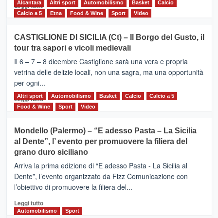
Alcantara
Leggi
Altri sport
Automobilismo
Basket
Calcio
Leggi tutto
di
Calcio a 5
Etna
Food & Wine
Sport
Video
più
su
CASTIGLIONE DI SICILIA (Ct) – Il Borgo del Gusto, il
MOIO
tour tra sapori e vicoli medievali
ALCANTARA
–
Il 6 – 7 – 8 dicembre Castiglione sarà una vera e propria
Vivicittà,
vetrina delle delizie locali, non una sagra, ma una opportunità
alla
per ogni...
scoperta
del
Altri sport
Leggi
Automobilismo
Basket
Calcio
Calcio a 5
Leggi tutto
territorio,
di
Food & Wine
Sport
Video
tra
più
sport
su
Mondello (Palermo) – “E adesso Pasta – La Sicilia
e
CASTIGLIONE
al Dente”, l’ evento per promuovere la filiera del
messaggi
DI
di
grano duro siciliano
SICILIA
pace
(Ct)
Arriva la prima edizione di “E adesso Pasta - La Sicilia al
–
Dente”, l’evento organizzato da Fizz Comunicazione con
Il
l’obiettivo di promuovere la filiera del...
Borgo
del
Leggi
Leggi tutto
Gusto,
di
Automobilismo
Sport
il