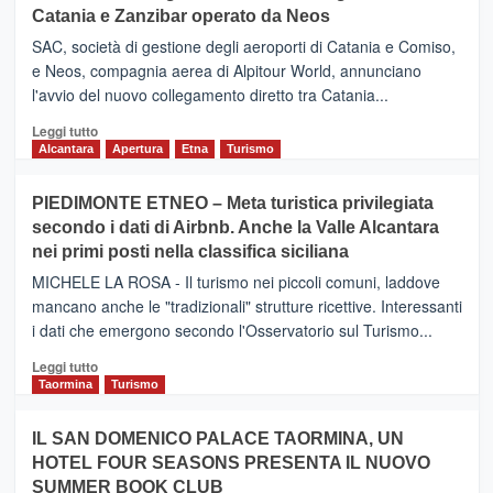
Catania e Zanzibar operato da Neos
SAC, società di gestione degli aeroporti di Catania e Comiso,
e Neos, compagnia aerea di Alpitour World, annunciano
l'avvio del nuovo collegamento diretto tra Catania...
Leggi
Leggi tutto
di
Alcantara
Apertura
Etna
Turismo
più
su
PIEDIMONTE ETNEO – Meta turistica privilegiata
CATANIA
secondo i dati di Airbnb. Anche la Valle Alcantara
–
nei primi posti nella classifica siciliana
Inaugurato
il
MICHELE LA ROSA - Il turismo nei piccoli comuni, laddove
nuovo
mancano anche le "tradizionali" strutture ricettive. Interessanti
collegamento
i dati che emergono secondo l'Osservatorio sul Turismo...
tra
Catania
Leggi
Leggi tutto
e
di
Taormina
Turismo
Zanzibar
più
operato
su
IL SAN DOMENICO PALACE TAORMINA, UN
da
PIEDIMONTE
Neos
HOTEL FOUR SEASONS PRESENTA IL NUOVO
ETNEO
SUMMER BOOK CLUB
–