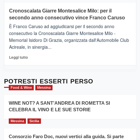
più
tour
su
Cronoscalata Giarre Montesalice Milo: per il
tra
Mondello
sapori
secondo anno consecutivo vince Franco Caruso
(Palermo)
e
–
È Franco Caruso ad aggiudicarsi per il secondo anno
vicoli
“E
consecutivo la Cronoscalata Giarre Montesalice Milo -
medievali
adesso
Memorial Isidoro Di Grazia, organizzata dall'Automobile Club
Pasta
Acireale, in sinergia...
–
La
Leggi
Leggi tutto
Sicilia
di
al
più
Dente”,
su
l’
Cronoscalata
POTRESTI ESSERTI PERSO
evento
Giarre
Food & Wine
Messina
per
Montesalice
promuovere
Milo:
la
WINE NOT? A SANT’ANDREA DI ROMETTA SI
per
filiera
CELEBRA IL VINO E LE SUE STORIE
il
del
secondo
grano
anno
Messina
Sicilia
duro
consecutivo
siciliano
vince
Consorzio Faro Doc, nuovi vertici alla guida. Si parte
Franco