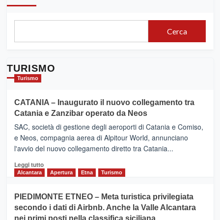
Cerca
TURISMO
Turismo
CATANIA – Inaugurato il nuovo collegamento tra
Catania e Zanzibar operato da Neos
SAC, società di gestione degli aeroporti di Catania e Comiso,
e Neos, compagnia aerea di Alpitour World, annunciano
l'avvio del nuovo collegamento diretto tra Catania...
Leggi
Leggi tutto
di
Alcantara
Apertura
Etna
Turismo
più
su
PIEDIMONTE ETNEO – Meta turistica privilegiata
CATANIA
secondo i dati di Airbnb. Anche la Valle Alcantara
–
nei primi posti nella classifica siciliana
Inaugurato