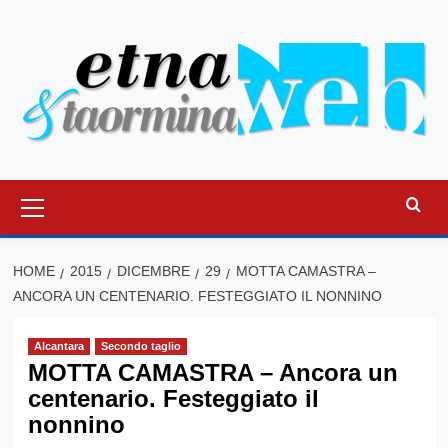
Vai
al
contenuto
Menu
principale
HOME
2015
DICEMBRE
29
MOTTA CAMASTRA –
ANCORA UN CENTENARIO. FESTEGGIATO IL NONNINO
Alcantara
Secondo taglio
MOTTA CAMASTRA – Ancora un
centenario. Festeggiato il
nonnino