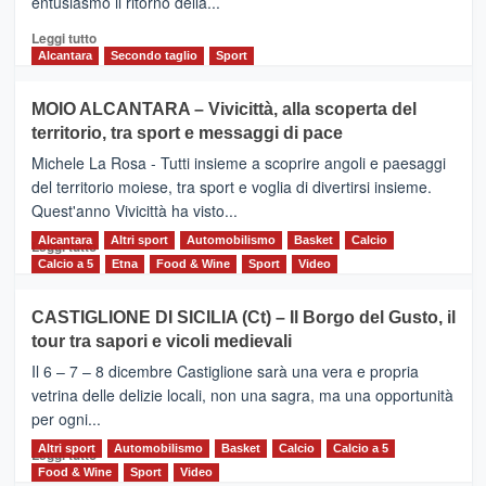
entusiasmo il ritorno della...
2026
Leggi
Leggi tutto
di
Alcantara
Secondo taglio
Sport
più
su
MOIO ALCANTARA – Vivicittà, alla scoperta del
Torna
territorio, tra sport e messaggi di pace
la
Supermaratona
Michele La Rosa - Tutti insieme a scoprire angoli e paesaggi
dell’Etna
del territorio moiese, tra sport e voglia di divertirsi insieme.
Quest'anno Vivicittà ha visto...
Alcantara
Leggi
Altri sport
Automobilismo
Basket
Calcio
Leggi tutto
di
Calcio a 5
Etna
Food & Wine
Sport
Video
più
su
CASTIGLIONE DI SICILIA (Ct) – Il Borgo del Gusto, il
MOIO
tour tra sapori e vicoli medievali
ALCANTARA
–
Il 6 – 7 – 8 dicembre Castiglione sarà una vera e propria
Vivicittà,
vetrina delle delizie locali, non una sagra, ma una opportunità
alla
per ogni...
scoperta
del
Altri sport
Leggi
Automobilismo
Basket
Calcio
Calcio a 5
Leggi tutto
territorio,
di
Food & Wine
Sport
Video