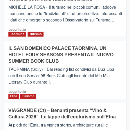
il
MICHELE LA ROSA - Il turismo nei piccoli comuni, laddove
nuovo
mancano anche le "tradizionali" strutture ricettive. Interessanti
collegamento
i dati che emergono secondo l'Osservatorio sul Turismo...
tra
Catania
Leggi
Leggi tutto
e
di
Taormina
Turismo
Zanzibar
più
operato
su
IL SAN DOMENICO PALACE TAORMINA, UN
da
PIEDIMONTE
Neos
HOTEL FOUR SEASONS PRESENTA IL NUOVO
ETNEO
SUMMER BOOK CLUB
–
Meta
TAORMINA (Sicily) - Dai reading list condivisi da Dua Lipa
turistica
con il suo Service95 Book Club agli incontri del Miu Miu
privilegiata
Literary Club durante il...
secondo
i
Leggi
Leggi tutto
dati
di
Etna
Turismo
di
più
Airbnb.
su
VIAGRANDE (Ct) – Benanti presenta “Vino &
Anche
IL
la
Cultura 2026”. Le tappe dell’enoturismo sull’Etna
SAN
Valle
DOMENICO
Ai piedi dell'Etna, tra vigneti storici, architetture rurali e
Alcantara
PALACE