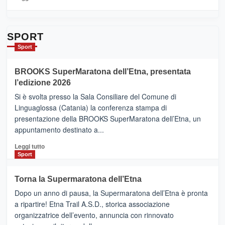
Contrade
di
dell’Etna
più
su
Da
SPORT
Catania
Sport
ad
Helsinki
BROOKS SuperMaratona dell’Etna, presentata
con
la
l’edizione 2026
Finnair.
Si è svolta presso la Sala Consiliare del Comune di
Al
Linguaglossa (Catania) la conferenza stampa di
via
presentazione della BROOKS SuperMaratona dell’Etna, un
i
appuntamento destinato a...
collegamenti
Leggi
Leggi tutto
di
Sport
più
su
Torna la Supermaratona dell’Etna
BROOKS
Dopo un anno di pausa, la Supermaratona dell’Etna è pronta
SuperMaratona
dell’Etna,
a ripartire! Etna Trail A.S.D., storica associazione
presentata
organizzatrice dell’evento, annuncia con rinnovato
l’edizione