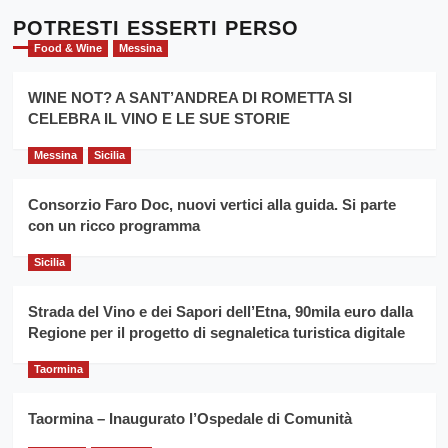
su
l’
Cronoscalata
POTRESTI ESSERTI PERSO
evento
Giarre
Food & Wine
Messina
per
Montesalice
promuovere
Milo:
la
WINE NOT? A SANT’ANDREA DI ROMETTA SI
per
filiera
CELEBRA IL VINO E LE SUE STORIE
il
del
secondo
grano
anno
Messina
Sicilia
duro
consecutivo
siciliano
vince
Consorzio Faro Doc, nuovi vertici alla guida. Si parte
Franco
con un ricco programma
Caruso
Sicilia
Strada del Vino e dei Sapori dell’Etna, 90mila euro dalla
Regione per il progetto di segnaletica turistica digitale
Taormina
Taormina – Inaugurato l’Ospedale di Comunità