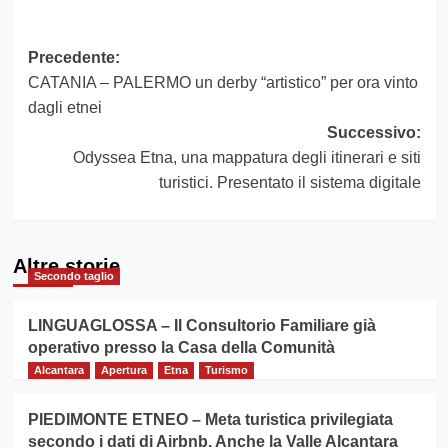
Navigazione
Precedente:
CATANIA – PALERMO un derby “artistico” per ora vinto
articolo
dagli etnei
Successivo:
Odyssea Etna, una mappatura degli itinerari e siti
turistici. Presentato il sistema digitale
Altre storie
Secondo taglio
LINGUAGLOSSA – Il Consultorio Familiare già
operativo presso la Casa della Comunità
Alcantara
Apertura
Etna
Turismo
PIEDIMONTE ETNEO – Meta turistica privilegiata
secondo i dati di Airbnb. Anche la Valle Alcantara