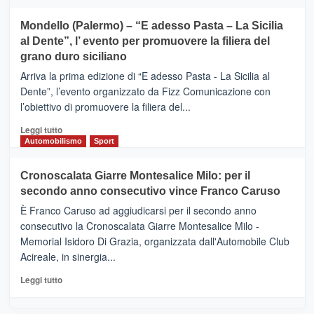
tra
più
sport
su
Mondello (Palermo) – “E adesso Pasta – La Sicilia
e
CASTIGLIONE
al Dente”, l’ evento per promuovere la filiera del
messaggi
DI
di
grano duro siciliano
SICILIA
pace
(Ct)
Arriva la prima edizione di “E adesso Pasta - La Sicilia al
–
Dente”, l’evento organizzato da Fizz Comunicazione con
Il
l’obiettivo di promuovere la filiera del...
Borgo
del
Leggi
Leggi tutto
Gusto,
di
Automobilismo
Sport
il
più
tour
su
Cronoscalata Giarre Montesalice Milo: per il
tra
Mondello
sapori
secondo anno consecutivo vince Franco Caruso
(Palermo)
e
–
È Franco Caruso ad aggiudicarsi per il secondo anno
vicoli
“E
consecutivo la Cronoscalata Giarre Montesalice Milo -
medievali
adesso
Memorial Isidoro Di Grazia, organizzata dall'Automobile Club
Pasta
Acireale, in sinergia...
–
La
Leggi
Leggi tutto
Sicilia
di
al
più
Dente”,