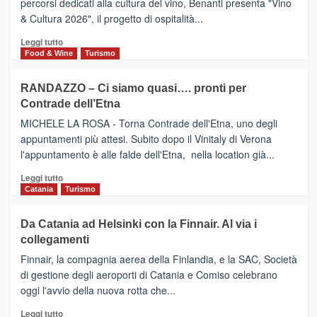
percorsi dedicati alla cultura del vino, Benanti presenta "Vino
nei
TAORMINA,
& Cultura 2026", il progetto di ospitalità...
primi
UN
posti
HOTEL
Leggi
Leggi tutto
nella
FOUR
di
Food & Wine
Turismo
classifica
SEASONS
più
siciliana
PRESENTA
su
RANDAZZO – Ci siamo quasi…. pronti per
IL
VIAGRANDE
Contrade dell’Etna
NUOVO
(Ct)
SUMMER
–
MICHELE LA ROSA - Torna Contrade dell'Etna, uno degli
BOOK
Benanti
appuntamenti più attesi. Subito dopo il Vinitaly di Verona
CLUB
presenta
l'appuntamento è alle falde dell'Etna, nella location già...
“Vino
&
Leggi
Leggi tutto
Cultura
di
Catania
Turismo
2026”.
più
Le
su
Da Catania ad Helsinki con la Finnair. Al via i
tappe
RANDAZZO
collegamenti
dell’enoturismo
–
sull’Etna
Ci
Finnair, la compagnia aerea della Finlandia, e la SAC, Società
siamo
di gestione degli aeroporti di Catania e Comiso celebrano
quasi….
oggi l'avvio della nuova rotta che...
pronti
per
Leggi
Leggi tutto