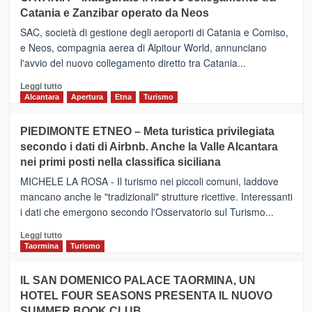
Catania e Zanzibar operato da Neos
SAC, società di gestione degli aeroporti di Catania e Comiso,
e Neos, compagnia aerea di Alpitour World, annunciano
l'avvio del nuovo collegamento diretto tra Catania...
Leggi
Leggi tutto
di
Alcantara
Apertura
Etna
Turismo
più
su
PIEDIMONTE ETNEO – Meta turistica privilegiata
CATANIA
secondo i dati di Airbnb. Anche la Valle Alcantara
–
nei primi posti nella classifica siciliana
Inaugurato
il
MICHELE LA ROSA - Il turismo nei piccoli comuni, laddove
nuovo
mancano anche le "tradizionali" strutture ricettive. Interessanti
collegamento
i dati che emergono secondo l'Osservatorio sul Turismo...
tra
Catania
Leggi
Leggi tutto
e
di
Taormina
Turismo
Zanzibar
più
operato
su
IL SAN DOMENICO PALACE TAORMINA, UN
da
PIEDIMONTE
Neos
HOTEL FOUR SEASONS PRESENTA IL NUOVO
ETNEO
SUMMER BOOK CLUB
–