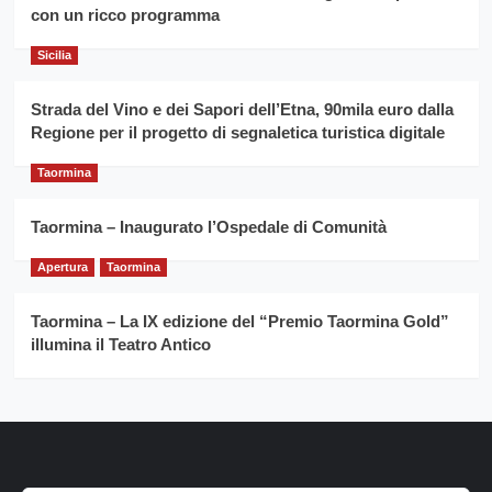
Franco
con un ricco programma
Caruso
Sicilia
Strada del Vino e dei Sapori dell’Etna, 90mila euro dalla
Regione per il progetto di segnaletica turistica digitale
Taormina
Taormina – Inaugurato l’Ospedale di Comunità
Apertura
Taormina
Taormina – La IX edizione del “Premio Taormina Gold”
illumina il Teatro Antico