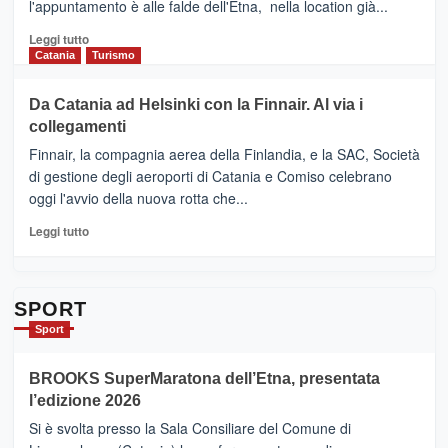
l'appuntamento è alle falde dell'Etna, nella location già...
“Vino
&
Leggi
Leggi tutto
Cultura
di
Catania
Turismo
2026”.
più
Le
su
Da Catania ad Helsinki con la Finnair. Al via i
tappe
RANDAZZO
collegamenti
dell’enoturismo
–
sull’Etna
Ci
Finnair, la compagnia aerea della Finlandia, e la SAC, Società
siamo
di gestione degli aeroporti di Catania e Comiso celebrano
quasi….
oggi l'avvio della nuova rotta che...
pronti
per
Leggi
Leggi tutto
Contrade
di
dell’Etna
più
su
Da
SPORT
Catania
Sport
ad
Helsinki
BROOKS SuperMaratona dell’Etna, presentata
con
la
l’edizione 2026
Finnair.
Si è svolta presso la Sala Consiliare del Comune di
Al