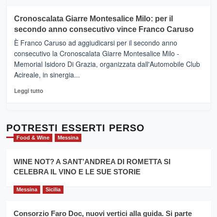
il
più
tour
su
Cronoscalata Giarre Montesalice Milo: per il
tra
Mondello
sapori
secondo anno consecutivo vince Franco Caruso
(Palermo)
e
–
È Franco Caruso ad aggiudicarsi per il secondo anno
vicoli
“E
consecutivo la Cronoscalata Giarre Montesalice Milo -
medievali
adesso
Memorial Isidoro Di Grazia, organizzata dall'Automobile Club
Pasta
Acireale, in sinergia...
–
La
Leggi
Leggi tutto
Sicilia
di
al
più
Dente”,
su
l’
Cronoscalata
POTRESTI ESSERTI PERSO
evento
Giarre
Food & Wine
Messina
per
Montesalice
promuovere
Milo:
la
WINE NOT? A SANT’ANDREA DI ROMETTA SI
per
filiera
CELEBRA IL VINO E LE SUE STORIE
il
del
secondo
grano
anno
Messina
Sicilia
duro
consecutivo
siciliano
vince
Consorzio Faro Doc, nuovi vertici alla guida. Si parte