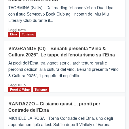
Meta
TAORMINA (Sicily) - Dai reading list condivisi da Dua Lipa
turistica
con il suo Service95 Book Club agli incontri del Miu Miu
privilegiata
Literary Club durante il...
secondo
i
Leggi
Leggi tutto
dati
di
Etna
Turismo
di
più
Airbnb.
su
VIAGRANDE (Ct) – Benanti presenta “Vino &
Anche
IL
la
Cultura 2026”. Le tappe dell’enoturismo sull’Etna
SAN
Valle
DOMENICO
Ai piedi dell'Etna, tra vigneti storici, architetture rurali e
Alcantara
PALACE
percorsi dedicati alla cultura del vino, Benanti presenta "Vino
nei
TAORMINA,
& Cultura 2026", il progetto di ospitalità...
primi
UN
posti
HOTEL
Leggi
Leggi tutto
nella
FOUR
di
Food & Wine
Turismo
classifica
SEASONS
più
siciliana
PRESENTA
su
RANDAZZO – Ci siamo quasi…. pronti per
IL
VIAGRANDE
Contrade dell’Etna
NUOVO
(Ct)
SUMMER
–
MICHELE LA ROSA - Torna Contrade dell'Etna, uno degli
BOOK
Benanti
appuntamenti più attesi. Subito dopo il Vinitaly di Verona
CLUB
presenta