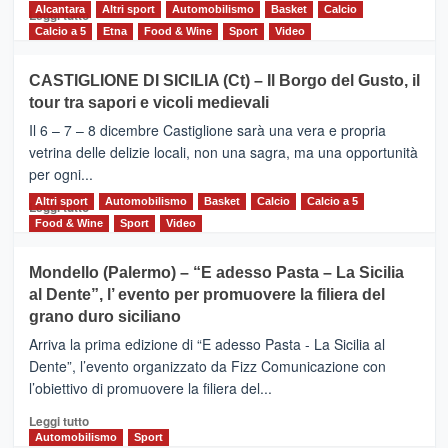
Alcantara
Leggi
Altri sport
Automobilismo
Basket
Calcio
Leggi tutto
di
Calcio a 5
Etna
Food & Wine
Sport
Video
più
su
CASTIGLIONE DI SICILIA (Ct) – Il Borgo del Gusto, il
MOIO
tour tra sapori e vicoli medievali
ALCANTARA
–
Il 6 – 7 – 8 dicembre Castiglione sarà una vera e propria
Vivicittà,
vetrina delle delizie locali, non una sagra, ma una opportunità
alla
per ogni...
scoperta
del
Altri sport
Leggi
Automobilismo
Basket
Calcio
Calcio a 5
Leggi tutto
territorio,
di
Food & Wine
Sport
Video
tra
più
sport
su
Mondello (Palermo) – “E adesso Pasta – La Sicilia
e
CASTIGLIONE
al Dente”, l’ evento per promuovere la filiera del
messaggi
DI
di
grano duro siciliano
SICILIA
pace
(Ct)
Arriva la prima edizione di “E adesso Pasta - La Sicilia al
–
Dente”, l’evento organizzato da Fizz Comunicazione con
Il
l’obiettivo di promuovere la filiera del...
Borgo
del
Leggi
Leggi tutto
Gusto,
di
Automobilismo
Sport