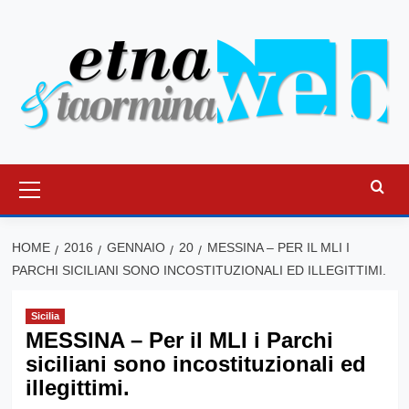
Vai
al
contenuto
Menu
principale
HOME
2016
GENNAIO
20
MESSINA – PER IL MLI I
PARCHI SICILIANI SONO INCOSTITUZIONALI ED ILLEGITTIMI.
Sicilia
MESSINA – Per il MLI i Parchi
siciliani sono incostituzionali ed
illegittimi.