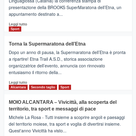
Linguaglossa (Catania) la conferenza stampa di
via
presentazione della BROOKS SuperMaratona dell’Etna, un
i
appuntamento destinato a...
collegamenti
Leggi
Leggi tutto
di
Sport
più
su
Torna la Supermaratona dell’Etna
BROOKS
Dopo un anno di pausa, la Supermaratona dell’Etna è pronta
SuperMaratona
dell’Etna,
a ripartire! Etna Trail A.S.D., storica associazione
presentata
organizzatrice dell’evento, annuncia con rinnovato
l’edizione
entusiasmo il ritorno della...
2026
Leggi
Leggi tutto
di
Alcantara
Secondo taglio
Sport
più
su
MOIO ALCANTARA – Vivicittà, alla scoperta del
Torna
territorio, tra sport e messaggi di pace
la
Supermaratona
Michele La Rosa - Tutti insieme a scoprire angoli e paesaggi
dell’Etna
del territorio moiese, tra sport e voglia di divertirsi insieme.
Quest'anno Vivicittà ha visto...