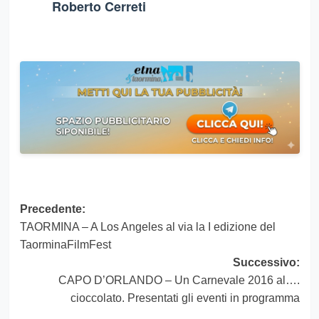
Roberto Cerreti
Navigazione
Precedente:
TAORMINA – A Los Angeles al via la I edizione del
articolo
TaorminaFilmFest
Successivo:
CAPO D’ORLANDO – Un Carnevale 2016 al….
cioccolato. Presentati gli eventi in programma