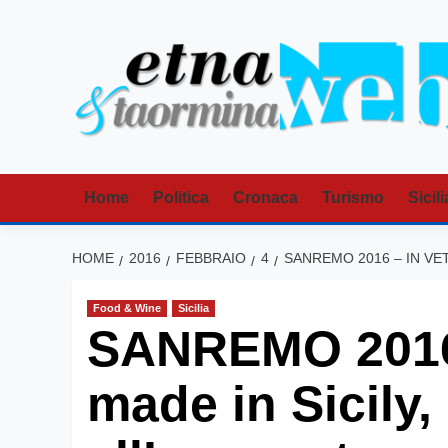
Vai
al
contenuto
Home
Politica
Cronaca
Turismo
Sicili
HOME
2016
FEBBRAIO
4
SANREMO 2016 – IN VE
Food & Wine
Sicilia
SANREMO 2016 –
made in Sicily,