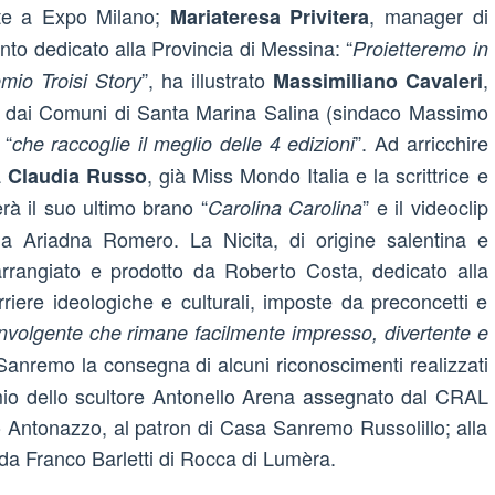
nte a Expo Milano;
, manager di
Mariateresa Privitera
ento dedicato alla Provincia di Messina: “
Proietteremo in
”, ha illustrato
,
mio Troisi Story
Massimiliano Cavaleri
ata dai Comuni di Santa Marina Salina (sindaco Massimo
 “
”. Ad arricchire
che raccoglie il meglio delle 4 edizioni
a
, già Miss Mondo Italia e la scrittrice e
Claudia Russo
rà il suo ultimo brano “
” e il videoclip
Carolina Carolina
na Ariadna Romero. La Nicita, di origine salentina e
arrangiato e prodotto da Roberto Costa, dedicato alla
riere ideologiche e culturali, imposte da preconcetti e
involgente che rimane facilmente impresso, divertente e
 Sanremo la consegna di alcuni riconoscimenti realizzati
mio dello scultore Antonello Arena assegnato dal CRAL
 Antonazzo, al patron di Casa Sanremo Russolillo; alla
o da Franco Barletti di Rocca di Lumèra.