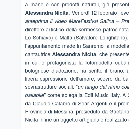
a mano e con prodotti naturali, già prese
. Venerdì 12 febbraio l’ev
Alessandra Nicita
anteprima il video MareFestival Salina – Pre
direttore artistico della kermesse patrocin
Lo Schiavo) e Malfa (Salvatore Longhitano),
l’appuntamento made in Sanremo la modell
cantautrice
, che presente
Alessandra Nicita
in cui è protagonista la fotomodella cuba
bolognese d’adozione, ha scritto il brano, 
libera espressione dell’amore, scevro da bar
sovrastrutture sociali: “
un tango dal ritmo co
” come spiega la Edit Music Italy. A
ballabile
da Claudio Calabrò di Sear Argenti e il pre
Provincia di Messina, presieduto da Gaetano
Nicita infine un oggetto artigianale realizzat