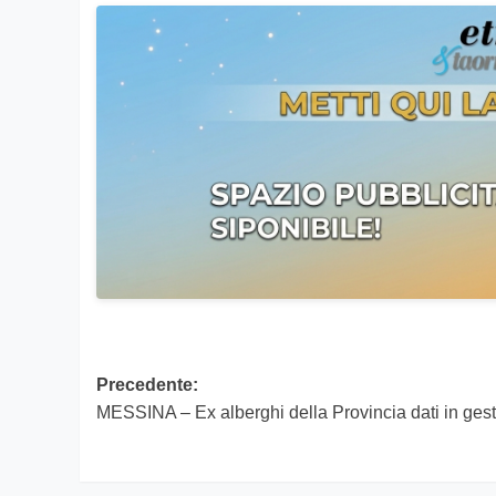
Navigazione
Precedente:
MESSINA – Ex alberghi della Provincia dati in ges
articolo