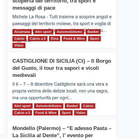
scoperta del territorio, tra sport e
la
Supermaratona
messaggi di pace
dell’Etna
Michele La Rosa - Tutti insieme a scoprire angoli e
paesaggi del territorio moiese, tra sport e voglia di
divertirsi insieme. Quest'anno Vivicittà ha visto...
Alcantara
Altri sport
Automobilismo
Basket
Calcio
Calcio a 5
Leggi
Etna
Food & Wine
Sport
Leggi tutto
di
Video
più
su
CASTIGLIONE DI SICILIA (Ct) – Il Borgo
MOIO
del Gusto, il tour tra sapori e vicoli
ALCANTARA
–
medievali
Vivicittà,
Il 6 – 7 – 8 dicembre Castiglione sarà una vera e
alla
propria vetrina delle delizie locali, non una sagra,
scoperta
ma una opportunità per ogni...
del
territorio,
Altri sport
Leggi
Automobilismo
Basket
Calcio
Leggi tutto
tra
di
Calcio a 5
Food & Wine
Sport
Video
sport
più
e
su
messaggi
Mondello (Palermo) – “E adesso Pasta –
CASTIGLIONE
di
La Sicilia al Dente”, l’ evento per
DI