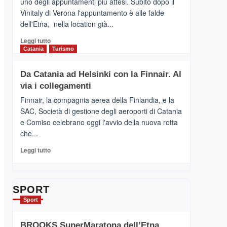
uno degli appuntamenti più attesi. Subito dopo il
presenta
Vinitaly di Verona l'appuntamento è alle falde
“Vino
dell'Etna, nella location già...
&
Cultura
Leggi
Leggi tutto
2026”.
di
Catania
Turismo
Le
più
tappe
su
Da Catania ad Helsinki con la Finnair. Al
dell’enoturismo
RANDAZZO
sull’Etna
via i collegamenti
–
Ci
Finnair, la compagnia aerea della Finlandia, e la
siamo
SAC, Società di gestione degli aeroporti di Catania
quasi….
e Comiso celebrano oggi l'avvio della nuova rotta
pronti
che...
per
Contrade
Leggi
Leggi tutto
dell’Etna
di
più
su
Da
SPORT
Catania
Sport
ad
Helsinki
BROOKS SuperMaratona dell’Etna,
con