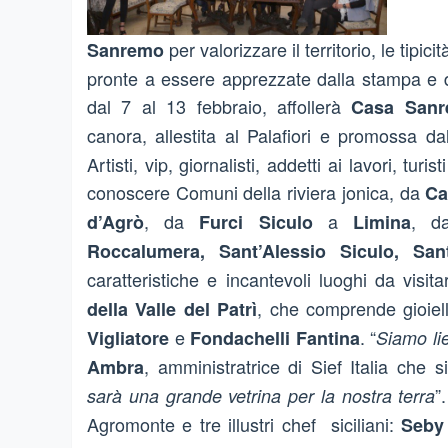
per valorizzare il territorio, le tipi
Sanremo
pronte a essere apprezzate dalla stampa e d
dal 7 al 13 febbraio, affollerà
Casa San
canora, allestita al Palafiori e promossa 
Artisti, vip, giornalisti, addetti ai lavori, tu
conoscere Comuni della riviera jonica, da
Ca
, da
a
, 
d’Agrò
Furci Siculo
Limina
Roccalumera, Sant’Alessio Siculo, Sa
caratteristiche e incantevoli luoghi da visita
, che comprende gioie
della Valle del Patrì
e
. “
Vigliatore
Fondachelli Fantina
Siamo lie
, amministratrice di Sief Italia che
Ambra
”
sarà una grande vetrina per la nostra terra
Agromonte e tre illustri chef siciliani:
Seby