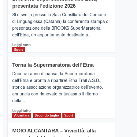
la
presentata l’edizione 2026
Finnair.
Si è svolta presso la Sala Consiliare del Comune
Al
di Linguaglossa (Catania) la conferenza stampa di
via
presentazione della BROOKS SuperMaratona
i
collegamenti
dell’Etna, un appuntamento destinato a...
Leggi
Leggi tutto
di
Sport
più
su
Torna la Supermaratona dell’Etna
BROOKS
SuperMaratona
Dopo un anno di pausa, la Supermaratona
dell’Etna,
dell’Etna è pronta a ripartire! Etna Trail A.S.D.,
presentata
storica associazione organizzatrice dell’evento,
l’edizione
annuncia con rinnovato entusiasmo il ritorno
2026
della...
Leggi
Leggi tutto
di
Alcantara
Secondo taglio
Sport
più
su
MOIO ALCANTARA – Vivicittà, alla
Torna