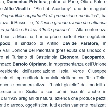
ion;
, patron di Pane, Olio e Sale e
Domenico Privitera
, e
di “Blu Lab Academy”, uno dei maggiori
Alfio Visalli
”, ha
imperdibile opportunità di promozione mediatica
anza di Russolillo, “
è l’unico grande evento che affianca
”. Alla conferenza
 un pubblico di circa 40mila persone
 Leoni a Messina, hanno preso parte il vice segretario
, il sindaco di Antillo
, in
ipodo
Davide Paratore
Valli Joniche dei Peloritani (presieduta dal sindaco di
ore al Turismo di Castelmola
,
Eleonora Cacopardo
sindaco
, in rappresentanza dell’Unione
Bartolo Cipriano
residente dell’associazione Isola Verde Giuseppe
mpio di imprenditoria femminile siciliana con Tella Tella,
uce e commercializza “t-shirt gioiello” dai modelli e
 presente in Sicilia e con primi riscontri anche in
 dal 1939 artigiani di natura, azienda che produce pezzi
nti d’arredo, oggettistica, tutti esclusivamente realizzati