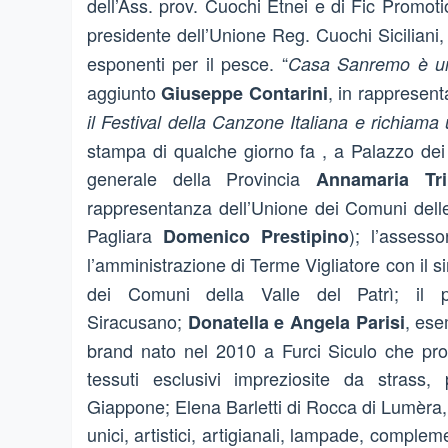
dell’Ass. prov. Cuochi Etnei e di Fic Promot
presidente dell’Unione Reg. Cuochi Siciliani
esponenti per il pesce. “
Casa Sanremo è un’
aggiunto
, in rappresent
Giuseppe Contarini
il Festival della Canzone Italiana e richiama
stampa di qualche giorno fa , a Palazzo dei
generale della Provincia
Annamaria Tr
rappresentanza dell’Unione dei Comuni delle 
Pagliara
); l’assess
Domenico Prestipino
l’amministrazione di Terme Vigliatore con il 
dei Comuni della Valle del Patrì; il p
Siracusano;
, ese
Donatella e Angela Parisi
brand nato nel 2010 a Furci Siculo che prod
tessuti esclusivi impreziosite da strass,
Giappone; Elena Barletti di Rocca di Lumèra,
unici, artistici, artigianali, lampade, compleme