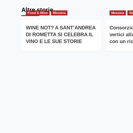
Altre storie
Food & Wine
Messina
Messina
Si
WINE NOT? A SANT’ANDREA
Consorzio
DI ROMETTA SI CELEBRA IL
vertici al
VINO E LE SUE STORIE
con un r