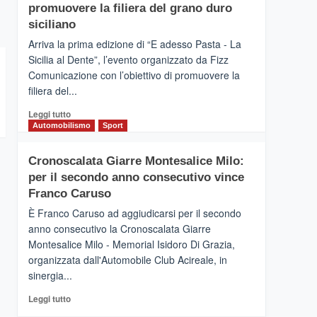
pace
SICILIA
promuovere la filiera del grano duro
(Ct)
siciliano
–
Arriva la prima edizione di “E adesso Pasta - La
Il
Sicilia al Dente”, l’evento organizzato da Fizz
Borgo
Comunicazione con l’obiettivo di promuovere la
del
Gusto,
filiera del...
il
Leggi
Leggi tutto
tour
di
Automobilismo
Sport
tra
più
sapori
su
e
Cronoscalata Giarre Montesalice Milo:
Mondello
vicoli
per il secondo anno consecutivo vince
(Palermo)
medievali
–
Franco Caruso
“E
È Franco Caruso ad aggiudicarsi per il secondo
adesso
anno consecutivo la Cronoscalata Giarre
Pasta
Montesalice Milo - Memorial Isidoro Di Grazia,
–
organizzata dall'Automobile Club Acireale, in
La
Sicilia
sinergia...
al
Leggi
Leggi tutto
Dente”,
di
l’