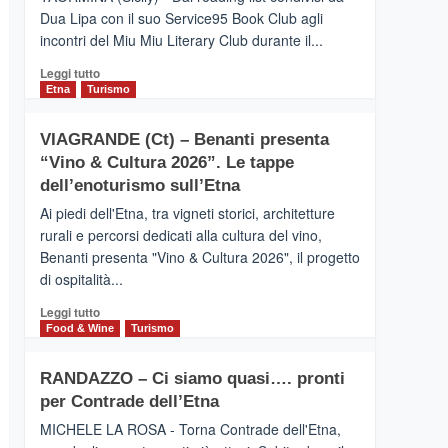
privilegiata
Dua Lipa con il suo Service95 Book Club agli
secondo
incontri del Miu Miu Literary Club durante il...
i
dati
Leggi
Leggi tutto
di
di
Etna
Turismo
Airbnb.
più
Anche
su
la
VIAGRANDE (Ct) – Benanti presenta
IL
Valle
“Vino & Cultura 2026”. Le tappe
SAN
Alcantara
DOMENICO
dell’enoturismo sull’Etna
nei
PALACE
primi
Ai piedi dell'Etna, tra vigneti storici, architetture
TAORMINA,
posti
rurali e percorsi dedicati alla cultura del vino,
UN
nella
Benanti presenta "Vino & Cultura 2026", il progetto
HOTEL
classifica
di ospitalità...
FOUR
siciliana
SEASONS
Leggi
Leggi tutto
PRESENTA
di
Food & Wine
Turismo
IL
più
NUOVO
su
SUMMER
RANDAZZO – Ci siamo quasi…. pronti
VIAGRANDE
BOOK
per Contrade dell’Etna
(Ct)
CLUB
–
MICHELE LA ROSA - Torna Contrade dell'Etna,
Benanti