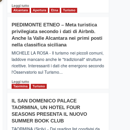
Leggi
Leggi tutto
di
Alcantara
Apertura
Etna
Turismo
più
su
PIEDIMONTE ETNEO – Meta turistica
CATANIA
privilegiata secondo i dati di Airbnb.
–
Inaugurato
Anche la Valle Alcantara nei primi posti
il
nella classifica siciliana
nuovo
MICHELE LA ROSA - Il turismo nei piccoli comuni,
collegamento
laddove mancano anche le "tradizionali" strutture
tra
ricettive. Interessanti i dati che emergono secondo
Catania
e
l'Osservatorio sul Turismo...
Zanzibar
Leggi
Leggi tutto
operato
di
Taormina
Turismo
da
più
Neos
su
IL SAN DOMENICO PALACE
PIEDIMONTE
TAORMINA, UN HOTEL FOUR
ETNEO
–
SEASONS PRESENTA IL NUOVO
Meta
SUMMER BOOK CLUB
turistica
TAORMINA (Sicily) - Dai reading list condivisi da