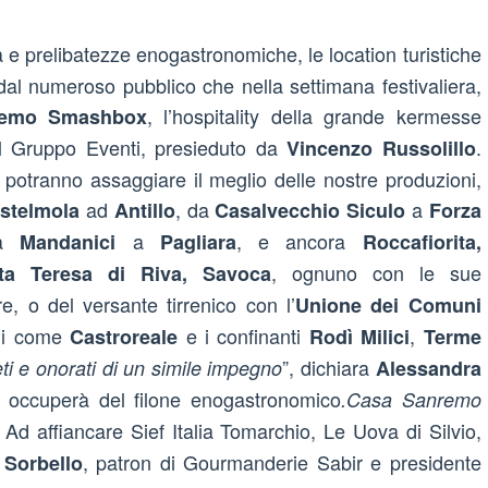
cità e prelibatezze enogastronomiche, le location turistiche
al numeroso pubblico che nella settimana festivaliera,
, l’hospitality della grande kermesse
remo Smashbox
dal Gruppo Eventi, presieduto da
.
Vincenzo Russolillo
risti potranno assaggiare il meglio delle nostre produzioni,
ad
, da
a
stelmola
Antillo
Casalvecchio Siculo
Forza
da
a
, e ancora
Mandanici
Pagliara
Roccafiorita,
, ognuno con le sue
nta Teresa di Riva, Savoca
re, o del versante tirrenico con l’
Unione dei Comuni
lli come
e i confinanti
,
Castroreale
Rodì Milici
Terme
”, dichiara
ti e onorati di un simile impegno
Alessandra
 si occuperà del filone enogastronomico
.Casa Sanremo
. Ad affiancare Sief Italia Tomarchio, Le Uova di Silvio,
, patron di Gourmanderie Sabir e presidente
 Sorbello