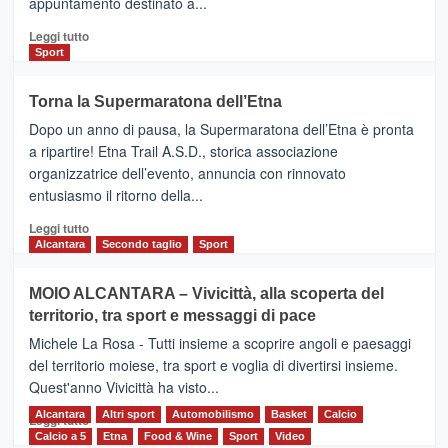
appuntamento destinato a...
collegamenti
Leggi
Leggi tutto
di
Sport
più
su
Torna la Supermaratona dell’Etna
BROOKS
Dopo un anno di pausa, la Supermaratona dell’Etna è pronta
SuperMaratona
dell’Etna,
a ripartire! Etna Trail A.S.D., storica associazione
presentata
organizzatrice dell’evento, annuncia con rinnovato
l’edizione
entusiasmo il ritorno della...
2026
Leggi
Leggi tutto
di
Alcantara
Secondo taglio
Sport
più
su
MOIO ALCANTARA – Vivicittà, alla scoperta del
Torna
territorio, tra sport e messaggi di pace
la
Supermaratona
Michele La Rosa - Tutti insieme a scoprire angoli e paesaggi
dell’Etna
del territorio moiese, tra sport e voglia di divertirsi insieme.
Quest'anno Vivicittà ha visto...
Alcantara
Leggi
Altri sport
Automobilismo
Basket
Calcio
Leggi tutto
di
Calcio a 5
Etna
Food & Wine
Sport
Video