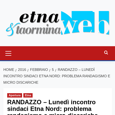
Vai
al
contenuto
Menu
principale
HOME
2016
FEBBRAIO
5
RANDAZZO – LUNEDÌ
INCONTRO SINDACI ETNA NORD: PROBLEMA RANDAGISMO E
MICRO DISCARICHE
Apertura
Etna
RANDAZZO – Lunedì incontro
sindaci Etna Nord: problema