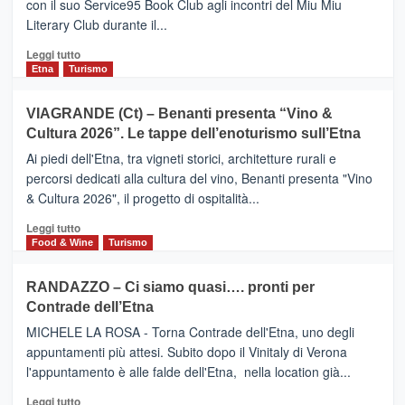
con il suo Service95 Book Club agli incontri del Miu Miu
privilegiata
Literary Club durante il...
secondo
i
Leggi
Leggi tutto
dati
di
Etna
Turismo
di
più
Airbnb.
su
VIAGRANDE (Ct) – Benanti presenta “Vino &
Anche
IL
la
Cultura 2026”. Le tappe dell’enoturismo sull’Etna
SAN
Valle
DOMENICO
Ai piedi dell'Etna, tra vigneti storici, architetture rurali e
Alcantara
PALACE
percorsi dedicati alla cultura del vino, Benanti presenta "Vino
nei
TAORMINA,
& Cultura 2026", il progetto di ospitalità...
primi
UN
posti
HOTEL
Leggi
Leggi tutto
nella
FOUR
di
Food & Wine
Turismo
classifica
SEASONS
più
siciliana
PRESENTA
su
RANDAZZO – Ci siamo quasi…. pronti per
IL
VIAGRANDE
Contrade dell’Etna
NUOVO
(Ct)
SUMMER
–
MICHELE LA ROSA - Torna Contrade dell'Etna, uno degli
BOOK
Benanti
appuntamenti più attesi. Subito dopo il Vinitaly di Verona
CLUB
presenta
l'appuntamento è alle falde dell'Etna, nella location già...
“Vino
&
Leggi
Leggi tutto