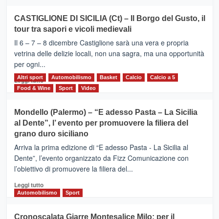
più
su
CASTIGLIONE DI SICILIA (Ct) – Il Borgo del Gusto, il
MOIO
tour tra sapori e vicoli medievali
ALCANTARA
–
Il 6 – 7 – 8 dicembre Castiglione sarà una vera e propria
Vivicittà,
vetrina delle delizie locali, non una sagra, ma una opportunità
alla
per ogni...
scoperta
del
Altri sport
Leggi
Automobilismo
Basket
Calcio
Calcio a 5
Leggi tutto
territorio,
di
Food & Wine
Sport
Video
tra
più
sport
su
Mondello (Palermo) – “E adesso Pasta – La Sicilia
e
CASTIGLIONE
al Dente”, l’ evento per promuovere la filiera del
messaggi
DI
di
grano duro siciliano
SICILIA
pace
(Ct)
Arriva la prima edizione di “E adesso Pasta - La Sicilia al
–
Dente”, l’evento organizzato da Fizz Comunicazione con
Il
l’obiettivo di promuovere la filiera del...
Borgo
del
Leggi
Leggi tutto
Gusto,
di
Automobilismo
Sport
il
più
tour
su
Cronoscalata Giarre Montesalice Milo: per il
tra