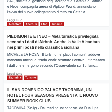
SAC, società di gestione degli aeroporti di Catania e Comiso,
e Neos, compagnia aerea di Alpitour World, annunciano
l'avvio del nuovo collegamento diretto tra Catania...
Leggi
Leggi tutto
di
Alcantara
Apertura
Etna
Turismo
più
su
PIEDIMONTE ETNEO – Meta turistica privilegiata
CATANIA
secondo i dati di Airbnb. Anche la Valle Alcantara
–
nei primi posti nella classifica siciliana
Inaugurato
il
MICHELE LA ROSA - Il turismo nei piccoli comuni, laddove
nuovo
mancano anche le "tradizionali" strutture ricettive. Interessanti
collegamento
i dati che emergono secondo l'Osservatorio sul Turismo...
tra
Catania
Leggi
Leggi tutto
e
di
Taormina
Turismo
Zanzibar
più
operato
su
IL SAN DOMENICO PALACE TAORMINA, UN
da
PIEDIMONTE
Neos
HOTEL FOUR SEASONS PRESENTA IL NUOVO
ETNEO
SUMMER BOOK CLUB
–
Meta
TAORMINA (Sicily) - Dai reading list condivisi da Dua Lipa
turistica