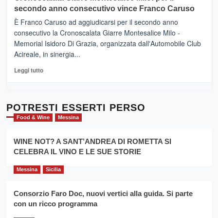
Mondello
sapori
secondo anno consecutivo vince Franco Caruso
(Palermo)
e
–
È Franco Caruso ad aggiudicarsi per il secondo anno
vicoli
“E
consecutivo la Cronoscalata Giarre Montesalice Milo -
medievali
adesso
Memorial Isidoro Di Grazia, organizzata dall'Automobile Club
Pasta
Acireale, in sinergia...
–
La
Leggi
Leggi tutto
Sicilia
di
al
più
Dente”,
su
l’
Cronoscalata
POTRESTI ESSERTI PERSO
evento
Giarre
Food & Wine
Messina
per
Montesalice
promuovere
Milo:
la
WINE NOT? A SANT’ANDREA DI ROMETTA SI
per
filiera
CELEBRA IL VINO E LE SUE STORIE
il
del
secondo
grano
anno
Messina
Sicilia
duro
consecutivo
siciliano
vince
Consorzio Faro Doc, nuovi vertici alla guida. Si parte
Franco
con un ricco programma
Caruso