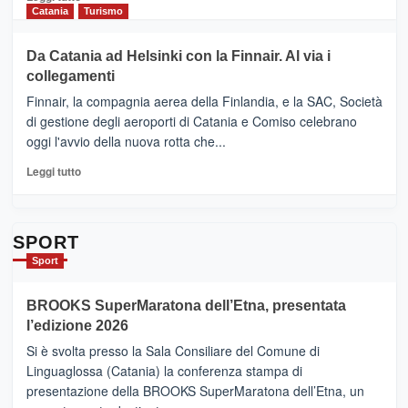
Cultura
di
Catania
Turismo
2026”.
più
Le
su
Da Catania ad Helsinki con la Finnair. Al via i
tappe
RANDAZZO
collegamenti
dell’enoturismo
–
sull’Etna
Ci
Finnair, la compagnia aerea della Finlandia, e la SAC, Società
siamo
di gestione degli aeroporti di Catania e Comiso celebrano
quasi….
oggi l'avvio della nuova rotta che...
pronti
per
Leggi
Leggi tutto
Contrade
di
dell’Etna
più
su
Da
SPORT
Catania
Sport
ad
Helsinki
BROOKS SuperMaratona dell’Etna, presentata
con
la
l’edizione 2026
Finnair.
Si è svolta presso la Sala Consiliare del Comune di
Al
Linguaglossa (Catania) la conferenza stampa di
via
presentazione della BROOKS SuperMaratona dell’Etna, un
i