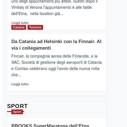
uno degli appuntamenti più attesi. Subito dopo il
presenta
Vinitaly di Verona l'appuntamento è alle falde
“Vino
dell'Etna, nella location già...
&
Cultura
Leggi
Leggi tutto
2026”.
di
Catania
Turismo
Le
più
tappe
su
Da Catania ad Helsinki con la Finnair. Al
dell’enoturismo
RANDAZZO
sull’Etna
via i collegamenti
–
Ci
Finnair, la compagnia aerea della Finlandia, e la
siamo
SAC, Società di gestione degli aeroporti di Catania
quasi….
e Comiso celebrano oggi l'avvio della nuova rotta
pronti
che...
per
Contrade
Leggi
Leggi tutto
dell’Etna
di
più
su
Da
SPORT
Catania
Sport
ad
Helsinki
BROOKS SuperMaratona dell’Etna,
con