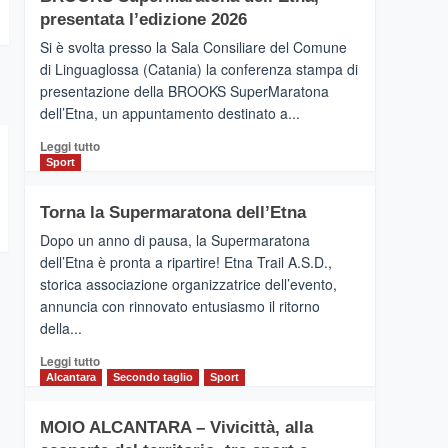
la
presentata l’edizione 2026
Finnair.
Si è svolta presso la Sala Consiliare del Comune
Al
di Linguaglossa (Catania) la conferenza stampa di
via
presentazione della BROOKS SuperMaratona
i
collegamenti
dell’Etna, un appuntamento destinato a...
Leggi
Leggi tutto
di
Sport
più
su
Torna la Supermaratona dell’Etna
BROOKS
SuperMaratona
Dopo un anno di pausa, la Supermaratona
dell’Etna,
dell’Etna è pronta a ripartire! Etna Trail A.S.D.,
presentata
storica associazione organizzatrice dell’evento,
l’edizione
annuncia con rinnovato entusiasmo il ritorno
2026
della...
Leggi
Leggi tutto
di
Alcantara
Secondo taglio
Sport
più
su
MOIO ALCANTARA – Vivicittà, alla
Torna