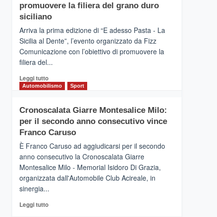
pace
SICILIA
promuovere la filiera del grano duro
(Ct)
siciliano
–
Arriva la prima edizione di “E adesso Pasta - La
Il
Sicilia al Dente”, l’evento organizzato da Fizz
Borgo
Comunicazione con l’obiettivo di promuovere la
del
Gusto,
filiera del...
il
Leggi
Leggi tutto
tour
di
Automobilismo
Sport
tra
più
sapori
su
e
Cronoscalata Giarre Montesalice Milo:
Mondello
vicoli
per il secondo anno consecutivo vince
(Palermo)
medievali
–
Franco Caruso
“E
È Franco Caruso ad aggiudicarsi per il secondo
adesso
anno consecutivo la Cronoscalata Giarre
Pasta
Montesalice Milo - Memorial Isidoro Di Grazia,
–
organizzata dall'Automobile Club Acireale, in
La
Sicilia
sinergia...
al
Leggi
Leggi tutto
Dente”,
di
l’