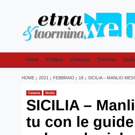
Vai
al
contenuto
Home
Politica
Cronaca
Turismo
Sicili
HOME
2021
FEBBRAIO
18
SICILIA – MANLIO ME
Catania
Sicilia
SICILIA – Manl
tu con le guide