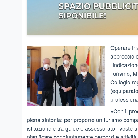
Operare ins
approccio c
l’indicazio
Turismo, M
Collegio re
(equiparato
profession
«Con il pre
piena sintonia: per proporre un turismo compati
istituzionale tra guide e assessorato rivest
pianificare congiuntamente percorsi e attività