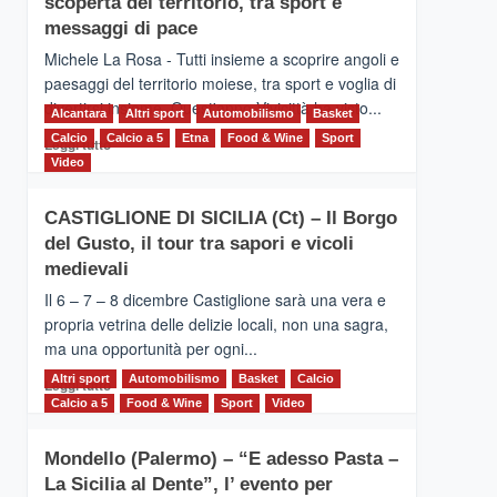
scoperta del territorio, tra sport e
la
Supermaratona
messaggi di pace
dell’Etna
Michele La Rosa - Tutti insieme a scoprire angoli e
paesaggi del territorio moiese, tra sport e voglia di
divertirsi insieme. Quest'anno Vivicittà ha visto...
Alcantara
Altri sport
Automobilismo
Basket
Calcio
Calcio a 5
Leggi
Etna
Food & Wine
Sport
Leggi tutto
di
Video
più
su
CASTIGLIONE DI SICILIA (Ct) – Il Borgo
MOIO
del Gusto, il tour tra sapori e vicoli
ALCANTARA
–
medievali
Vivicittà,
Il 6 – 7 – 8 dicembre Castiglione sarà una vera e
alla
propria vetrina delle delizie locali, non una sagra,
scoperta
ma una opportunità per ogni...
del
territorio,
Altri sport
Leggi
Automobilismo
Basket
Calcio
Leggi tutto
tra
di
Calcio a 5
Food & Wine
Sport
Video
sport
più
e
su
messaggi
Mondello (Palermo) – “E adesso Pasta –
CASTIGLIONE
di
La Sicilia al Dente”, l’ evento per
DI