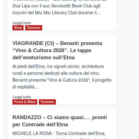
privilegiata
Dua Lipa con il suo Service95 Book Club agli
secondo
incontri del Miu Miu Literary Club durante il...
i
dati
Leggi
Leggi tutto
di
di
Etna
Turismo
Airbnb.
più
Anche
su
la
VIAGRANDE (Ct) – Benanti presenta
IL
Valle
“Vino & Cultura 2026”. Le tappe
SAN
Alcantara
DOMENICO
dell’enoturismo sull’Etna
nei
PALACE
primi
Ai piedi dell'Etna, tra vigneti storici, architetture
TAORMINA,
posti
rurali e percorsi dedicati alla cultura del vino,
UN
nella
Benanti presenta "Vino & Cultura 2026", il progetto
HOTEL
classifica
di ospitalità...
FOUR
siciliana
SEASONS
Leggi
Leggi tutto
PRESENTA
di
Food & Wine
Turismo
IL
più
NUOVO
su
SUMMER
RANDAZZO – Ci siamo quasi…. pronti
VIAGRANDE
BOOK
per Contrade dell’Etna
(Ct)
CLUB
–
MICHELE LA ROSA - Torna Contrade dell'Etna,
Benanti