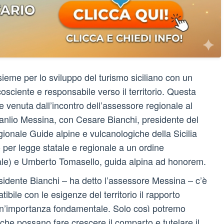
ieme per lo sviluppo del turismo siciliano con un
osciente e responsabile verso il territorio. Questa
ne venuta dall’incontro dell’assessore regionale al
anlio Messina, con Cesare Bianchi, presidente del
gionale Guide alpine e vulcanologiche della Sicilia
 per legge statale e regionale a un ordine
ale) e Umberto Tomasello, guida alpina ad honorem.
sidente Bianchi – ha detto l’assessore Messina – c’è
bile con le esigenze del territorio il rapporto
e un’importanza fondamentale. Solo così potremo
 che possano fare crescere il comparto e tutelare il