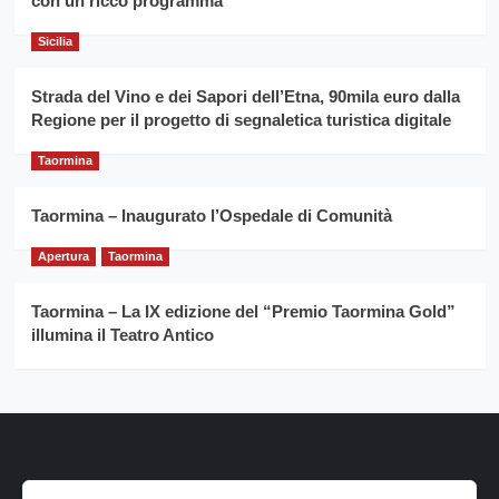
con un ricco programma
Caruso
Sicilia
Strada del Vino e dei Sapori dell’Etna, 90mila euro dalla
Regione per il progetto di segnaletica turistica digitale
Taormina
Taormina – Inaugurato l’Ospedale di Comunità
Apertura
Taormina
Taormina – La IX edizione del “Premio Taormina Gold”
illumina il Teatro Antico