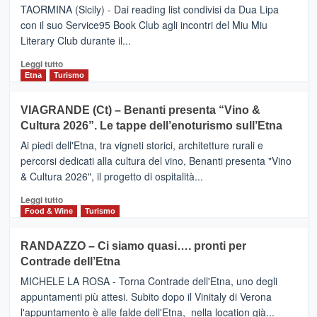
Meta
TAORMINA (Sicily) - Dai reading list condivisi da Dua Lipa
turistica
con il suo Service95 Book Club agli incontri del Miu Miu
privilegiata
Literary Club durante il...
secondo
i
Leggi
Leggi tutto
dati
di
Etna
Turismo
di
più
Airbnb.
su
VIAGRANDE (Ct) – Benanti presenta “Vino &
Anche
IL
la
Cultura 2026”. Le tappe dell’enoturismo sull’Etna
SAN
Valle
DOMENICO
Ai piedi dell'Etna, tra vigneti storici, architetture rurali e
Alcantara
PALACE
percorsi dedicati alla cultura del vino, Benanti presenta "Vino
nei
TAORMINA,
& Cultura 2026", il progetto di ospitalità...
primi
UN
posti
HOTEL
Leggi
Leggi tutto
nella
FOUR
di
Food & Wine
Turismo
classifica
SEASONS
più
siciliana
PRESENTA
su
RANDAZZO – Ci siamo quasi…. pronti per
IL
VIAGRANDE
Contrade dell’Etna
NUOVO
(Ct)
SUMMER
–
MICHELE LA ROSA - Torna Contrade dell'Etna, uno degli
BOOK
Benanti
appuntamenti più attesi. Subito dopo il Vinitaly di Verona
CLUB
presenta
l'appuntamento è alle falde dell'Etna, nella location già...