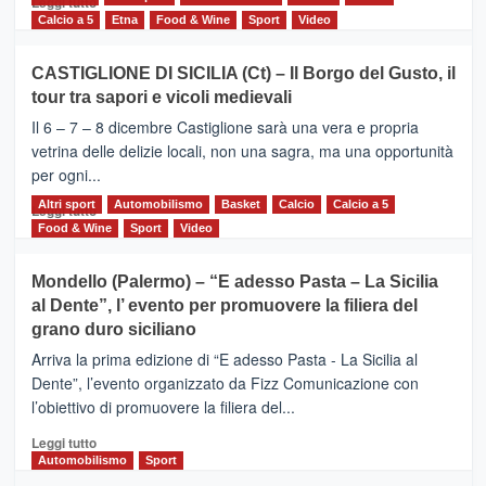
Leggi tutto
di
Calcio a 5
Etna
Food & Wine
Sport
Video
più
su
CASTIGLIONE DI SICILIA (Ct) – Il Borgo del Gusto, il
MOIO
tour tra sapori e vicoli medievali
ALCANTARA
–
Il 6 – 7 – 8 dicembre Castiglione sarà una vera e propria
Vivicittà,
vetrina delle delizie locali, non una sagra, ma una opportunità
alla
per ogni...
scoperta
del
Altri sport
Leggi
Automobilismo
Basket
Calcio
Calcio a 5
Leggi tutto
territorio,
di
Food & Wine
Sport
Video
tra
più
sport
su
Mondello (Palermo) – “E adesso Pasta – La Sicilia
e
CASTIGLIONE
al Dente”, l’ evento per promuovere la filiera del
messaggi
DI
di
grano duro siciliano
SICILIA
pace
(Ct)
Arriva la prima edizione di “E adesso Pasta - La Sicilia al
–
Dente”, l’evento organizzato da Fizz Comunicazione con
Il
l’obiettivo di promuovere la filiera del...
Borgo
del
Leggi
Leggi tutto
Gusto,
di
Automobilismo
Sport
il
più