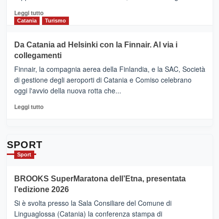
“Vino
&
Leggi
Leggi tutto
Cultura
di
Catania
Turismo
2026”.
più
Le
su
Da Catania ad Helsinki con la Finnair. Al via i
tappe
RANDAZZO
collegamenti
dell’enoturismo
–
sull’Etna
Ci
Finnair, la compagnia aerea della Finlandia, e la SAC, Società
siamo
di gestione degli aeroporti di Catania e Comiso celebrano
quasi….
oggi l'avvio della nuova rotta che...
pronti
per
Leggi
Leggi tutto
Contrade
di
dell’Etna
più
su
Da
SPORT
Catania
Sport
ad
Helsinki
BROOKS SuperMaratona dell’Etna, presentata
con
la
l’edizione 2026
Finnair.
Si è svolta presso la Sala Consiliare del Comune di
Al
Linguaglossa (Catania) la conferenza stampa di
via