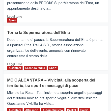
presentazione della BROOKS SuperMaratona dell’Etna, un
i
appuntamento destinato a...
collegamenti
Leggi
Leggi tutto
di
Sport
più
su
Torna la Supermaratona dell’Etna
BROOKS
Dopo un anno di pausa, la Supermaratona dell’Etna è pronta
SuperMaratona
dell’Etna,
a ripartire! Etna Trail A.S.D., storica associazione
presentata
organizzatrice dell’evento, annuncia con rinnovato
l’edizione
entusiasmo il ritorno della...
2026
Leggi
Leggi tutto
di
Alcantara
Secondo taglio
Sport
più
su
MOIO ALCANTARA – Vivicittà, alla scoperta del
Torna
territorio, tra sport e messaggi di pace
la
Supermaratona
Michele La Rosa - Tutti insieme a scoprire angoli e paesaggi
dell’Etna
del territorio moiese, tra sport e voglia di divertirsi insieme.
Quest'anno Vivicittà ha visto...
Alcantara
Leggi
Altri sport
Automobilismo
Basket
Calcio