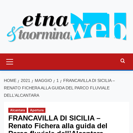
Vai
al
contenuto
Menu
principale
HOME
2021
MAGGIO
1
FRANCAVILLA DI SICILIA –
RENATO FICHERA ALLA GUIDA DEL PARCO FLUVIALE
DELL’ALCANTARA
Alcantara
Apertura
FRANCAVILLA DI SICILIA –
Renato Fichera alla guida del