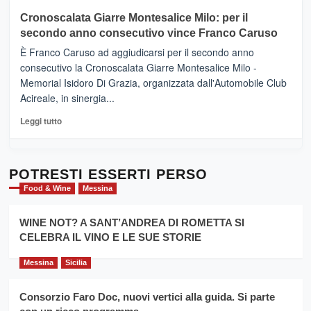
tour
su
Cronoscalata Giarre Montesalice Milo: per il
tra
Mondello
sapori
secondo anno consecutivo vince Franco Caruso
(Palermo)
e
–
È Franco Caruso ad aggiudicarsi per il secondo anno
vicoli
“E
consecutivo la Cronoscalata Giarre Montesalice Milo -
medievali
adesso
Memorial Isidoro Di Grazia, organizzata dall'Automobile Club
Pasta
Acireale, in sinergia...
–
La
Leggi
Leggi tutto
Sicilia
di
al
più
Dente”,
su
l’
Cronoscalata
POTRESTI ESSERTI PERSO
evento
Giarre
Food & Wine
Messina
per
Montesalice
promuovere
Milo:
la
WINE NOT? A SANT’ANDREA DI ROMETTA SI
per
filiera
CELEBRA IL VINO E LE SUE STORIE
il
del
secondo
grano
anno
Messina
Sicilia
duro
consecutivo
siciliano
vince
Consorzio Faro Doc, nuovi vertici alla guida. Si parte
Franco