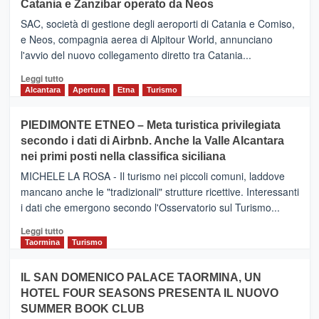
Catania e Zanzibar operato da Neos
SAC, società di gestione degli aeroporti di Catania e Comiso,
e Neos, compagnia aerea di Alpitour World, annunciano
l'avvio del nuovo collegamento diretto tra Catania...
Leggi
Leggi tutto
di
Alcantara
Apertura
Etna
Turismo
più
su
PIEDIMONTE ETNEO – Meta turistica privilegiata
CATANIA
secondo i dati di Airbnb. Anche la Valle Alcantara
–
nei primi posti nella classifica siciliana
Inaugurato
il
MICHELE LA ROSA - Il turismo nei piccoli comuni, laddove
nuovo
mancano anche le "tradizionali" strutture ricettive. Interessanti
collegamento
i dati che emergono secondo l'Osservatorio sul Turismo...
tra
Catania
Leggi
Leggi tutto
e
di
Taormina
Turismo
Zanzibar
più
operato
su
IL SAN DOMENICO PALACE TAORMINA, UN
da
PIEDIMONTE
Neos
HOTEL FOUR SEASONS PRESENTA IL NUOVO
ETNEO
SUMMER BOOK CLUB
–