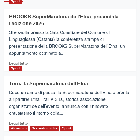
Sport
ad
Helsinki
BROOKS SuperMaratona dell’Etna, presentata
con
la
l’edizione 2026
Finnair.
Si è svolta presso la Sala Consiliare del Comune di
Al
Linguaglossa (Catania) la conferenza stampa di
via
presentazione della BROOKS SuperMaratona dell’Etna, un
i
appuntamento destinato a...
collegamenti
Leggi
Leggi tutto
di
Sport
più
su
Torna la Supermaratona dell’Etna
BROOKS
Dopo un anno di pausa, la Supermaratona dell’Etna è pronta
SuperMaratona
dell’Etna,
a ripartire! Etna Trail A.S.D., storica associazione
presentata
organizzatrice dell’evento, annuncia con rinnovato
l’edizione
entusiasmo il ritorno della...
2026
Leggi
Leggi tutto
di
Alcantara
Secondo taglio
Sport
più
su