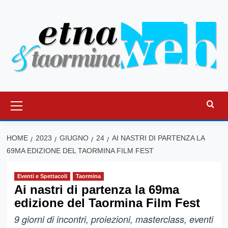
Vai
al
contenuto
Menu
principale
HOME
2023
GIUGNO
24
AI NASTRI DI PARTENZA LA
69MA EDIZIONE DEL TAORMINA FILM FEST
Eventi e Spettacoli
Taormina
Ai nastri di partenza la 69ma
edizione del Taormina Film Fest
9 giorni di incontri, proiezioni, masterclass, eventi