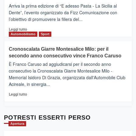
pace
(Ct)
Arriva la prima edizione di “E adesso Pasta - La Sicilia al
–
Dente”, l’evento organizzato da Fizz Comunicazione con
Il
l’obiettivo di promuovere la filiera del...
Borgo
del
Leggi
Leggi tutto
Gusto,
di
Automobilismo
Sport
il
più
tour
su
Cronoscalata Giarre Montesalice Milo: per il
tra
Mondello
sapori
secondo anno consecutivo vince Franco Caruso
(Palermo)
e
–
È Franco Caruso ad aggiudicarsi per il secondo anno
vicoli
“E
consecutivo la Cronoscalata Giarre Montesalice Milo -
medievali
adesso
Memorial Isidoro Di Grazia, organizzata dall'Automobile Club
Pasta
Acireale, in sinergia...
–
La
Leggi
Leggi tutto
Sicilia
di
al
più
Dente”,
su
l’
Cronoscalata
POTRESTI ESSERTI PERSO
evento
Giarre
Apertura
per
Montesalice
promuovere
Milo: