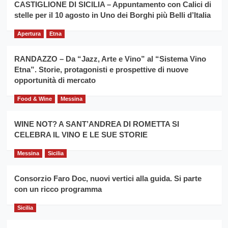
la
CASTIGLIONE DI SICILIA – Appuntamento con Calici di
per
filiera
stelle per il 10 agosto in Uno dei Borghi più Belli d’Italia
il
del
secondo
grano
anno
Apertura
Etna
duro
consecutivo
siciliano
vince
RANDAZZO – Da “Jazz, Arte e Vino” al “Sistema Vino
Franco
Etna”. Storie, protagonisti e prospettive di nuove
Caruso
opportunità di mercato
Food & Wine
Messina
WINE NOT? A SANT’ANDREA DI ROMETTA SI
CELEBRA IL VINO E LE SUE STORIE
Messina
Sicilia
Consorzio Faro Doc, nuovi vertici alla guida. Si parte
con un ricco programma
Sicilia