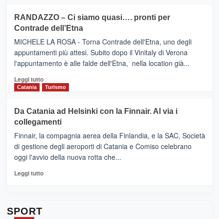
SEASONS
più
siciliana
PRESENTA
su
RANDAZZO – Ci siamo quasi…. pronti per
IL
VIAGRANDE
Contrade dell’Etna
NUOVO
(Ct)
SUMMER
–
MICHELE LA ROSA - Torna Contrade dell'Etna, uno degli
BOOK
Benanti
appuntamenti più attesi. Subito dopo il Vinitaly di Verona
CLUB
presenta
l'appuntamento è alle falde dell'Etna, nella location già...
“Vino
&
Leggi
Leggi tutto
Cultura
di
Catania
Turismo
2026”.
più
Le
su
Da Catania ad Helsinki con la Finnair. Al via i
tappe
RANDAZZO
collegamenti
dell’enoturismo
–
sull’Etna
Ci
Finnair, la compagnia aerea della Finlandia, e la SAC, Società
siamo
di gestione degli aeroporti di Catania e Comiso celebrano
quasi….
oggi l'avvio della nuova rotta che...
pronti
per
Leggi
Leggi tutto
Contrade
di
dell’Etna
più
su
Da
SPORT
Catania