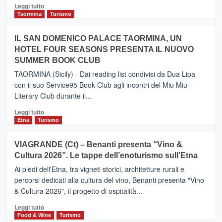
Catania
Leggi
Leggi tutto
e
di
Taormina
Turismo
Zanzibar
più
operato
su
IL SAN DOMENICO PALACE TAORMINA, UN
da
PIEDIMONTE
Neos
HOTEL FOUR SEASONS PRESENTA IL NUOVO
ETNEO
SUMMER BOOK CLUB
–
Meta
TAORMINA (Sicily) - Dai reading list condivisi da Dua Lipa
turistica
con il suo Service95 Book Club agli incontri del Miu Miu
privilegiata
Literary Club durante il...
secondo
i
Leggi
Leggi tutto
dati
di
Etna
Turismo
di
più
Airbnb.
su
VIAGRANDE (Ct) – Benanti presenta “Vino &
Anche
IL
la
Cultura 2026”. Le tappe dell’enoturismo sull’Etna
SAN
Valle
DOMENICO
Ai piedi dell'Etna, tra vigneti storici, architetture rurali e
Alcantara
PALACE
percorsi dedicati alla cultura del vino, Benanti presenta "Vino
nei
TAORMINA,
& Cultura 2026", il progetto di ospitalità...
primi
UN
posti
HOTEL
Leggi
Leggi tutto
nella
FOUR
di
Food & Wine
Turismo
classifica