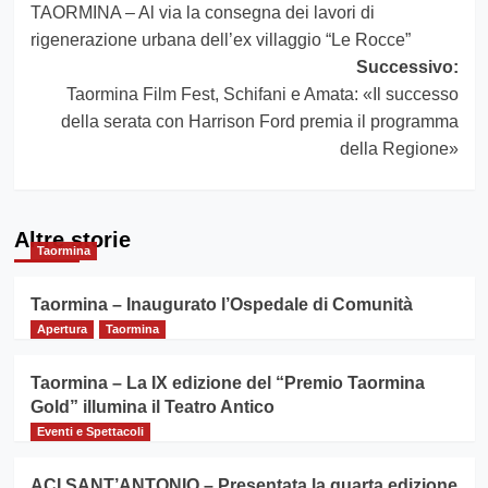
TAORMINA – Al via la consegna dei lavori di
articolo
rigenerazione urbana dell’ex villaggio “Le Rocce”
Successivo:
Taormina Film Fest, Schifani e Amata: «Il successo
della serata con Harrison Ford premia il programma
della Regione»
Altre storie
Taormina
Taormina – Inaugurato l’Ospedale di Comunità
Apertura
Taormina
Taormina – La IX edizione del “Premio Taormina
Gold” illumina il Teatro Antico
Eventi e Spettacoli
ACI SANT’ANTONIO – Presentata la quarta edizione