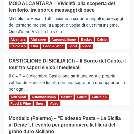
MOIO ALCANTARA – Vivicittà, alla scoperta del
Torna
territorio, tra sport e messaggi di pace
la
Supermaratona
Michele La Rosa - Tutti insieme a scoprire angoli e paesaggi
dell’Etna
del territorio moiese, tra sport e voglia di divertirsi insieme.
Quest'anno Vivicittà ha visto...
Alcantara
Leggi
Altri sport
Automobilismo
Basket
Calcio
Leggi tutto
di
Calcio a 5
Etna
Food & Wine
Sport
Video
più
su
CASTIGLIONE DI SICILIA (Ct) – Il Borgo del Gusto, il
MOIO
tour tra sapori e vicoli medievali
ALCANTARA
–
Il 6 – 7 – 8 dicembre Castiglione sarà una vera e propria
Vivicittà,
vetrina delle delizie locali, non una sagra, ma una opportunità
alla
per ogni...
scoperta
del
Altri sport
Leggi
Automobilismo
Basket
Calcio
Calcio a 5
Leggi tutto
territorio,
di
Food & Wine
Sport
Video
tra
più
sport
su
Mondello (Palermo) – “E adesso Pasta – La Sicilia
e
CASTIGLIONE
al Dente”, l’ evento per promuovere la filiera del
messaggi
DI
di
grano duro siciliano
SICILIA