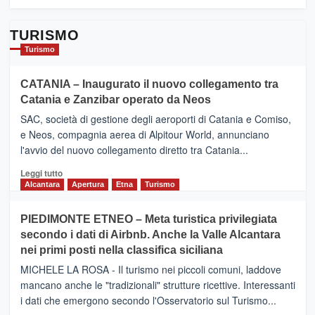
TURISMO
Turismo
CATANIA – Inaugurato il nuovo collegamento tra
Catania e Zanzibar operato da Neos
SAC, società di gestione degli aeroporti di Catania e Comiso,
e Neos, compagnia aerea di Alpitour World, annunciano
l'avvio del nuovo collegamento diretto tra Catania...
Leggi
Leggi tutto
di
Alcantara
Apertura
Etna
Turismo
più
su
PIEDIMONTE ETNEO – Meta turistica privilegiata
CATANIA
secondo i dati di Airbnb. Anche la Valle Alcantara
–
nei primi posti nella classifica siciliana
Inaugurato
il
MICHELE LA ROSA - Il turismo nei piccoli comuni, laddove
nuovo
mancano anche le "tradizionali" strutture ricettive. Interessanti
collegamento
i dati che emergono secondo l'Osservatorio sul Turismo...
tra