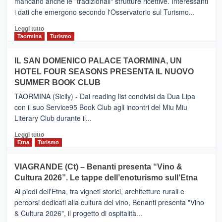
mancano anche le "tradizionali" strutture ricettive. Interessanti
collegamento
i dati che emergono secondo l'Osservatorio sul Turismo...
tra
Catania
Leggi
Leggi tutto
e
di
Taormina
Turismo
Zanzibar
più
operato
su
IL SAN DOMENICO PALACE TAORMINA, UN
da
PIEDIMONTE
Neos
HOTEL FOUR SEASONS PRESENTA IL NUOVO
ETNEO
SUMMER BOOK CLUB
–
Meta
TAORMINA (Sicily) - Dai reading list condivisi da Dua Lipa
turistica
con il suo Service95 Book Club agli incontri del Miu Miu
privilegiata
Literary Club durante il...
secondo
i
Leggi
Leggi tutto
dati
di
Etna
Turismo
di
più
Airbnb.
su
VIAGRANDE (Ct) – Benanti presenta “Vino &
Anche
IL
la
Cultura 2026”. Le tappe dell’enoturismo sull’Etna
SAN
Valle
DOMENICO
Ai piedi dell'Etna, tra vigneti storici, architetture rurali e
Alcantara
PALACE
percorsi dedicati alla cultura del vino, Benanti presenta "Vino
nei
TAORMINA,
& Cultura 2026", il progetto di ospitalità...
primi
UN