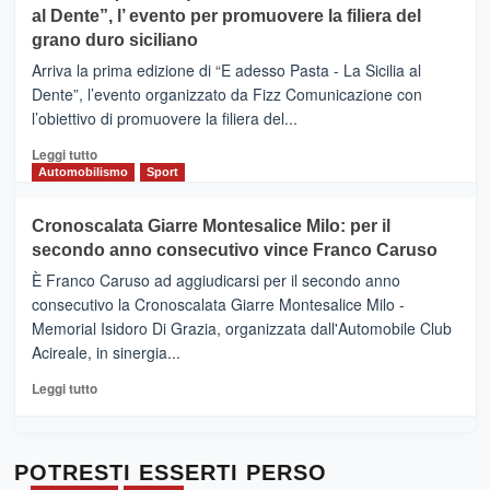
al Dente”, l’ evento per promuovere la filiera del
messaggi
DI
di
grano duro siciliano
SICILIA
pace
(Ct)
Arriva la prima edizione di “E adesso Pasta - La Sicilia al
–
Dente”, l’evento organizzato da Fizz Comunicazione con
Il
l’obiettivo di promuovere la filiera del...
Borgo
del
Leggi
Leggi tutto
Gusto,
di
Automobilismo
Sport
il
più
tour
su
Cronoscalata Giarre Montesalice Milo: per il
tra
Mondello
sapori
secondo anno consecutivo vince Franco Caruso
(Palermo)
e
–
È Franco Caruso ad aggiudicarsi per il secondo anno
vicoli
“E
consecutivo la Cronoscalata Giarre Montesalice Milo -
medievali
adesso
Memorial Isidoro Di Grazia, organizzata dall'Automobile Club
Pasta
Acireale, in sinergia...
–
La
Leggi
Leggi tutto
Sicilia
di
al
più
Dente”,
su
l’
Cronoscalata
POTRESTI ESSERTI PERSO
evento
Giarre