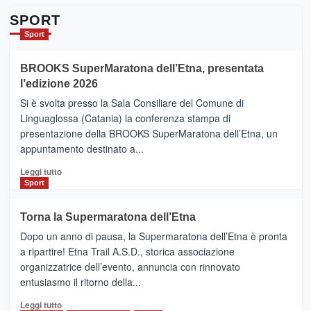
su
Da
SPORT
Catania
Sport
ad
Helsinki
BROOKS SuperMaratona dell’Etna, presentata
con
la
l’edizione 2026
Finnair.
Si è svolta presso la Sala Consiliare del Comune di
Al
Linguaglossa (Catania) la conferenza stampa di
via
presentazione della BROOKS SuperMaratona dell’Etna, un
i
appuntamento destinato a...
collegamenti
Leggi
Leggi tutto
di
Sport
più
su
Torna la Supermaratona dell’Etna
BROOKS
Dopo un anno di pausa, la Supermaratona dell’Etna è pronta
SuperMaratona
dell’Etna,
a ripartire! Etna Trail A.S.D., storica associazione
presentata
organizzatrice dell’evento, annuncia con rinnovato
l’edizione
entusiasmo il ritorno della...
2026
Leggi
Leggi tutto