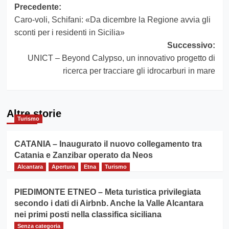
Navigazione
Precedente:
Caro-voli, Schifani: «Da dicembre la Regione avvia gli
articolo
sconti per i residenti in Sicilia»
Successivo:
UNICT – Beyond Calypso, un innovativo progetto di
ricerca per tracciare gli idrocarburi in mare
Altre storie
Turismo
CATANIA – Inaugurato il nuovo collegamento tra
Catania e Zanzibar operato da Neos
Alcantara
Apertura
Etna
Turismo
PIEDIMONTE ETNEO – Meta turistica privilegiata
secondo i dati di Airbnb. Anche la Valle Alcantara
nei primi posti nella classifica siciliana
Senza categoria