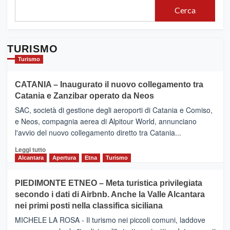
Cerca
TURISMO
Turismo
CATANIA – Inaugurato il nuovo collegamento tra
Catania e Zanzibar operato da Neos
SAC, società di gestione degli aeroporti di Catania e Comiso,
e Neos, compagnia aerea di Alpitour World, annunciano
l'avvio del nuovo collegamento diretto tra Catania...
Leggi
Leggi tutto
di
Alcantara
Apertura
Etna
Turismo
più
su
PIEDIMONTE ETNEO – Meta turistica privilegiata
CATANIA
secondo i dati di Airbnb. Anche la Valle Alcantara
–
nei primi posti nella classifica siciliana
Inaugurato
il
MICHELE LA ROSA - Il turismo nei piccoli comuni, laddove
nuovo