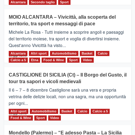
di
Alcantara
Secondo taglio
Sport
più
su
MOIO ALCANTARA – Vivicittà, alla scoperta del
Torna
territorio, tra sport e messaggi di pace
la
Supermaratona
Michele La Rosa - Tutti insieme a scoprire angoli e paesaggi
dell’Etna
del territorio moiese, tra sport e voglia di divertirsi insieme.
Quest'anno Vivicittà ha visto...
Alcantara
Leggi
Altri sport
Automobilismo
Basket
Calcio
Leggi tutto
di
Calcio a 5
Etna
Food & Wine
Sport
Video
più
su
CASTIGLIONE DI SICILIA (Ct) – Il Borgo del Gusto, il
MOIO
tour tra sapori e vicoli medievali
ALCANTARA
–
Il 6 – 7 – 8 dicembre Castiglione sarà una vera e propria
Vivicittà,
vetrina delle delizie locali, non una sagra, ma una opportunità
alla
per ogni...
scoperta
del
Altri sport
Leggi
Automobilismo
Basket
Calcio
Calcio a 5
Leggi tutto
territorio,
di
Food & Wine
Sport
Video
tra
più
sport
su
Mondello (Palermo) – “E adesso Pasta – La Sicilia
e
CASTIGLIONE