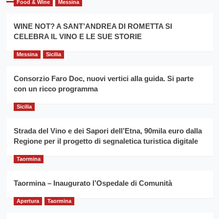
Food & Wine
Messina
per
Montesalice
promuovere
Milo:
la
WINE NOT? A SANT’ANDREA DI ROMETTA SI
per
filiera
CELEBRA IL VINO E LE SUE STORIE
il
del
secondo
grano
anno
Messina
Sicilia
duro
consecutivo
siciliano
vince
Consorzio Faro Doc, nuovi vertici alla guida. Si parte
Franco
con un ricco programma
Caruso
Sicilia
Strada del Vino e dei Sapori dell’Etna, 90mila euro dalla
Regione per il progetto di segnaletica turistica digitale
Taormina
Taormina – Inaugurato l’Ospedale di Comunità
Apertura
Taormina