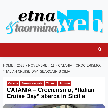
Vai
al
contenuto
Menu
principale
HOME
2023
NOVEMBRE
11
CATANIA – CROCIERISMO,
“ITALIAN CRUISE DAY” SBARCA IN SICILIA
Catania
Senza categoria
Tirreno
Turismo
CATANIA – Crocierismo, “Italian
Cruise Day” sbarca in Sicilia