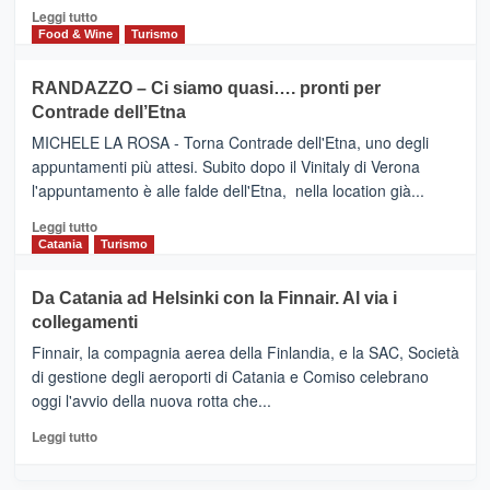
posti
HOTEL
Leggi
Leggi tutto
nella
FOUR
di
Food & Wine
Turismo
classifica
SEASONS
più
siciliana
PRESENTA
su
RANDAZZO – Ci siamo quasi…. pronti per
IL
VIAGRANDE
Contrade dell’Etna
NUOVO
(Ct)
SUMMER
–
MICHELE LA ROSA - Torna Contrade dell'Etna, uno degli
BOOK
Benanti
appuntamenti più attesi. Subito dopo il Vinitaly di Verona
CLUB
presenta
l'appuntamento è alle falde dell'Etna, nella location già...
“Vino
&
Leggi
Leggi tutto
Cultura
di
Catania
Turismo
2026”.
più
Le
su
Da Catania ad Helsinki con la Finnair. Al via i
tappe
RANDAZZO
collegamenti
dell’enoturismo
–
sull’Etna
Ci
Finnair, la compagnia aerea della Finlandia, e la SAC, Società
siamo
di gestione degli aeroporti di Catania e Comiso celebrano
quasi….
oggi l'avvio della nuova rotta che...
pronti
per
Leggi
Leggi tutto
Contrade
di
dell’Etna
più